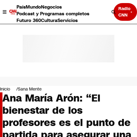
País
Mundo
Negocios
Radio
Podcast y Programas completos
CNN
Futuro 360
Cultura
Servicios
País
Mundo
Negocios
Inicio
Sana Mente
Ana María Arón: “El
Deportes
Programas completos
bienestar de los
Cultura
Servicios
profesores es el punto de
Bits
CNN Data
partida para asegurar una
CNN tiempo