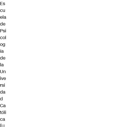
Es
cu
ela
de
Psi
col
og
ía
de
la
Un
ive
rsi
da
d
Ca
tóli
ca
(U