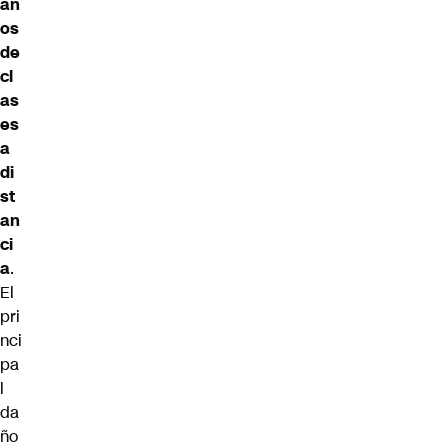
añ
os
de
cl
as
es
a
di
st
an
ci
a
.
El
pri
nci
pa
l
da
ño