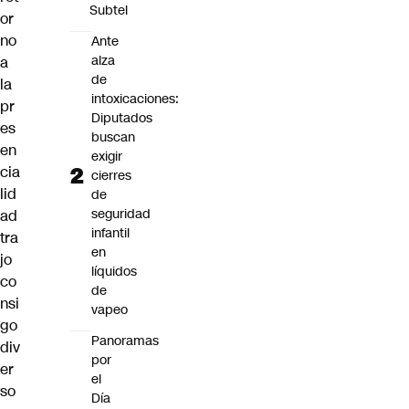
Subtel
or
no
Ante
alza
a
de
la
intoxicaciones:
pr
Diputados
es
buscan
en
exigir
cia
cierres
lid
de
seguridad
ad
infantil
tra
en
jo
líquidos
co
de
nsi
vapeo
go
Panoramas
div
por
er
el
so
Día