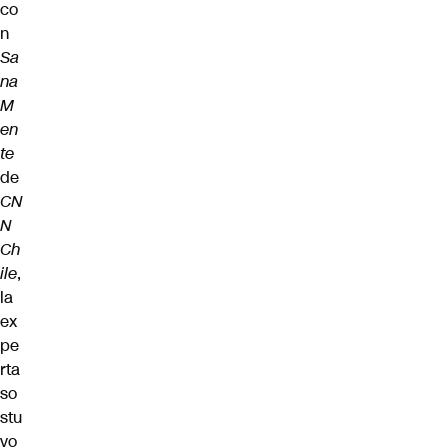
co
n
Sa
na
M
en
te
de
CN
N
Ch
ile
,
la
ex
pe
rta
so
stu
vo