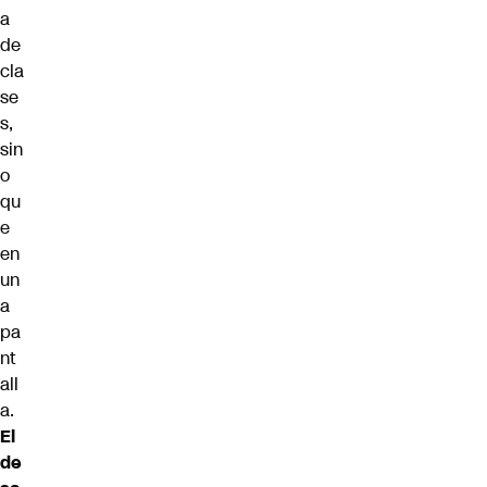
a
de
cla
se
s,
sin
o
qu
e
en
un
a
pa
nt
all
a.
El
de