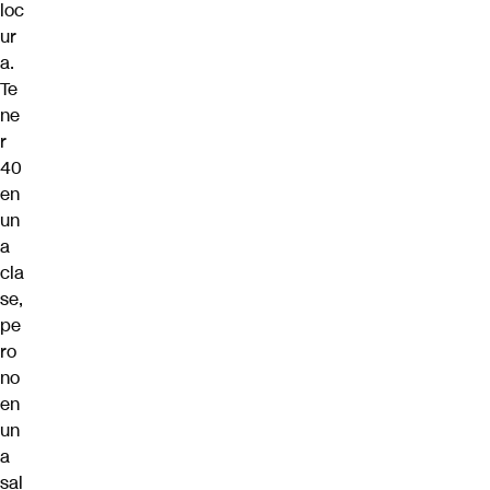
loc
ur
a.
Te
ne
r
40
en
un
a
cla
se,
pe
ro
no
en
un
a
sal