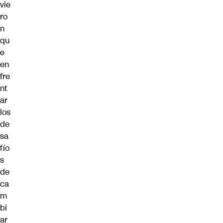
vie
ro
n
qu
e
en
fre
nt
ar
los
de
sa
fío
s
de
ca
m
bi
ar