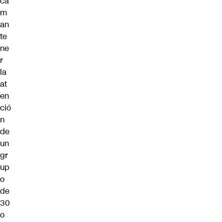
ca
m
an
te
ne
r
la
at
en
ció
n
de
un
gr
up
o
de
30
o