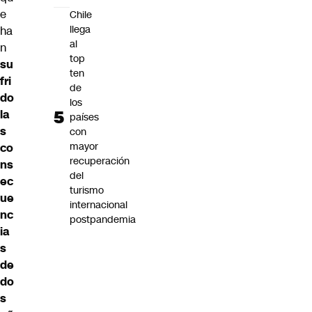
e
Chile
llega
ha
al
n
top
su
ten
fri
de
do
los
la
países
s
con
mayor
co
recuperación
ns
del
ec
turismo
ue
internacional
nc
postpandemia
ia
s
de
do
s