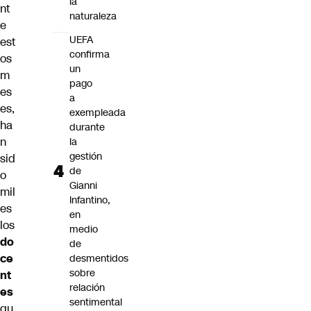
la
nt
naturaleza
e
UEFA
est
confirma
os
un
m
pago
es
a
es,
exempleada
ha
durante
n
la
gestión
sid
de
o
Gianni
mil
Infantino,
es
en
los
medio
do
de
ce
desmentidos
sobre
nt
relación
es
sentimental
qu