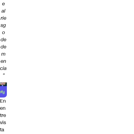
e
al
rie
sg
o
de
de
m
en
cia
”
En
en
tre
vis
ta