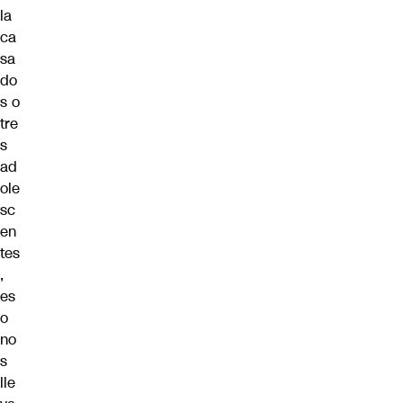
la
ca
sa
do
s o
tre
s
ad
ole
sc
en
tes
,
es
o
no
s
lle