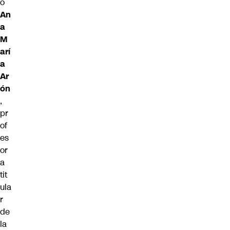
ó
An
a
M
arí
a
Ar
ón
,
pr
of
es
or
a
tit
ula
r
de
la