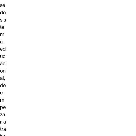
se
de
sis
te
m
a
ed
uc
aci
on
al,
de
e
m
pe
za
r a
tra