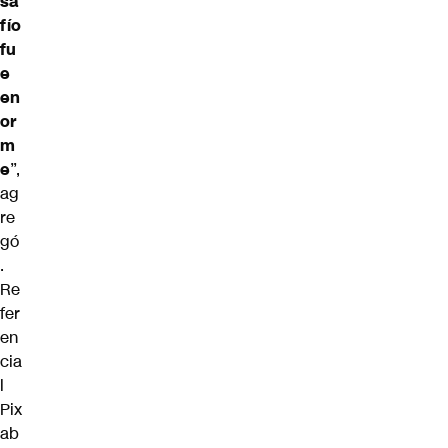
sa
fío
fu
e
en
or
m
e
”,
ag
re
gó
.
Re
fer
en
cia
l
Pix
ab