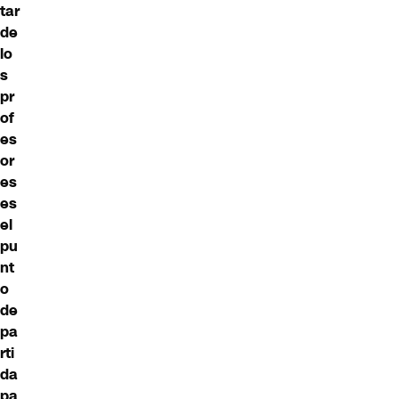
tar
de
lo
s
pr
of
es
or
es
es
el
pu
nt
o
de
pa
rti
da
pa