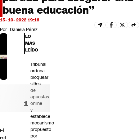
Futuro 360
buena educación”
Opinión
15- 10- 2022 19:16
Por
Daniela Pérez
LO
MÁS
LEÍDO
Tribunal
ordena
bloquear
sitios
de
apuestas
online
y
establece
mecanismo
propuesto
El
por
ret