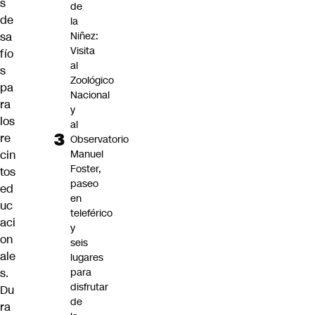
s
de
de
la
sa
Niñez:
Visita
fío
al
s
Zoológico
pa
Nacional
ra
y
los
al
re
Observatorio
cin
Manuel
Foster,
tos
paseo
ed
en
uc
teleférico
aci
y
on
seis
ale
lugares
s.
para
disfrutar
Du
de
ra