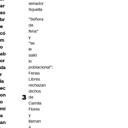
senador
ar
Squella
so
br
"Señora
de
e
feria"
có
y
m
"se
o
le
ab
salió
or
lo
da
poblacional":
Ferias
r
Libres
la
rechazan
ec
dichos
on
de
o
Camila
mí
Flores
a
y
llaman
an
a