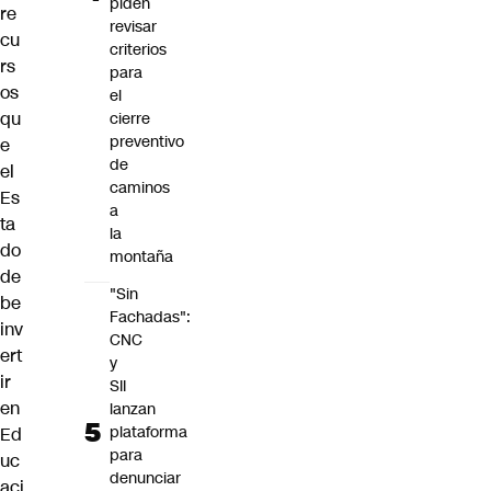
piden
re
revisar
cu
criterios
rs
para
os
el
qu
cierre
preventivo
e
de
el
caminos
Es
a
ta
la
do
montaña
de
"Sin
be
Fachadas":
inv
CNC
ert
y
ir
SII
en
lanzan
plataforma
Ed
para
uc
denunciar
aci