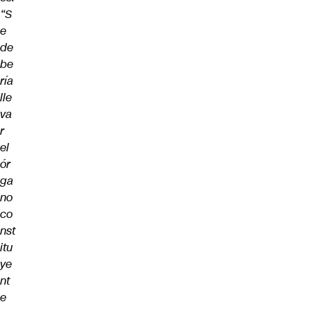
“S
e
de
be
ría
lle
va
r
el
ór
ga
no
co
nst
itu
ye
nt
e