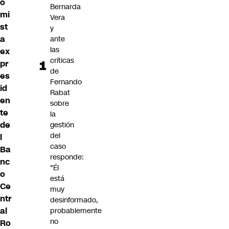
o
Bernarda
mi
Vera
st
y
a
ante
las
ex
críticas
pr
de
es
Fernando
id
Rabat
en
sobre
te
la
de
gestión
del
l
caso
Ba
responde:
nc
"Él
o
está
Ce
muy
ntr
desinformado,
al
probablemente
no
Ro