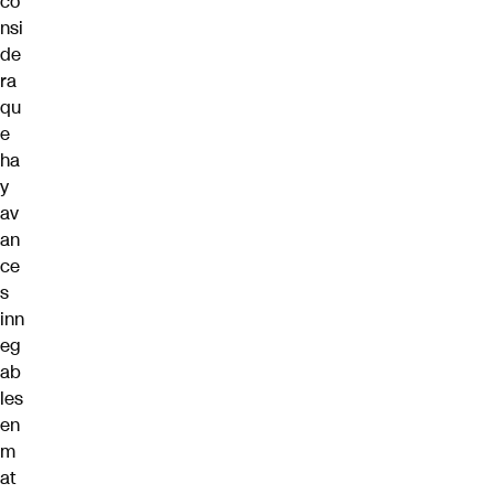
co
nsi
de
ra
qu
e
ha
y
av
an
ce
s
inn
eg
ab
les
en
m
at