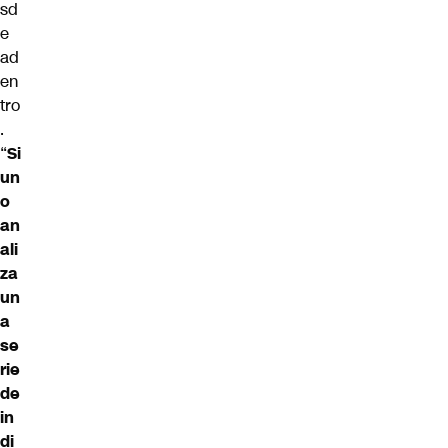
sd
e
ad
en
tro
.
“
Si
un
o
an
ali
za
un
a
se
rie
de
in
di