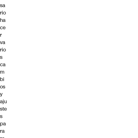
sa
rio
ha
ce
r
va
rio
s
ca
m
bi
os
y
aju
ste
s
pa
ra