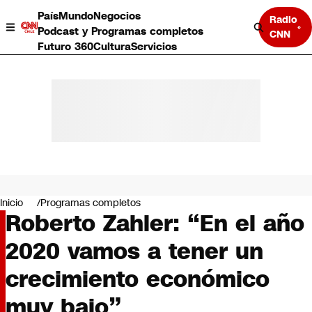
País
Mundo
Negocios
Radio
Podcast y Programas completos
CNN
Futuro 360
Cultura
Servicios
País
Mundo
Negocios
Inicio
Programas completos
Roberto Zahler: “En el año
Deportes
Programas completos
2020 vamos a tener un
Cultura
Servicios
crecimiento económico
Bits
CNN Data
muy bajo”
CNN tiempo