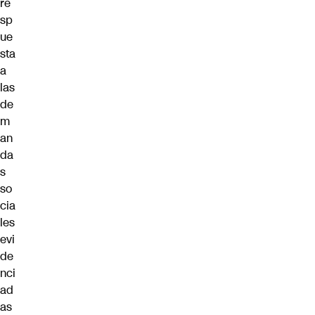
re
sp
ue
sta
a
las
de
m
an
da
s
so
cia
les
evi
de
nci
ad
as