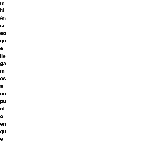
m
bi
én
cr
eo
qu
e
lle
ga
m
os
a
un
pu
nt
o
en
qu
e