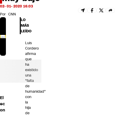
Futuro 360
02- 01- 2020 16:03
Opinión
Por
CNN
LO
MÁS
LEÍDO
Luis
Cordero
afirma
que
ha
existido
una
"falta
de
humanidad"
con
El
la
ec
hija
on
de