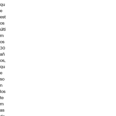
qu
e
est
os
últi
m
os
30
añ
os,
qu
e
so
n
los
te
m
as