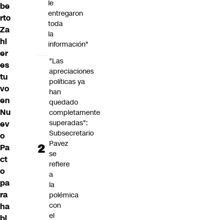
le
be
entregaron
rto
toda
Za
la
hl
información"
er
"Las
es
apreciaciones
tu
políticas ya
vo
han
en
quedado
Nu
completamente
superadas":
ev
Subsecretario
o
Pavez
Pa
se
ct
refiere
o
a
pa
la
ra
polémica
con
ha
el
bl