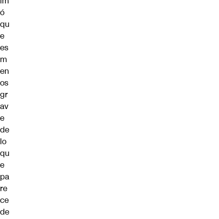
im
ó
qu
e
es
m
en
os
gr
av
e
de
lo
qu
e
pa
re
ce
de