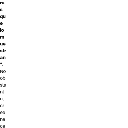
re
s
qu
e
lo
m
ue
str
an
“.
No
ob
sta
nt
e,
cr
ee
ne
ce