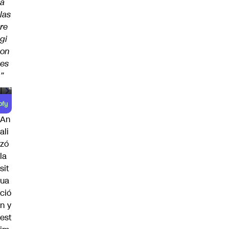
a
las
re
gi
on
es
”
00:00
/
00:59
An
ali
zó
la
sit
ua
ció
n y
est