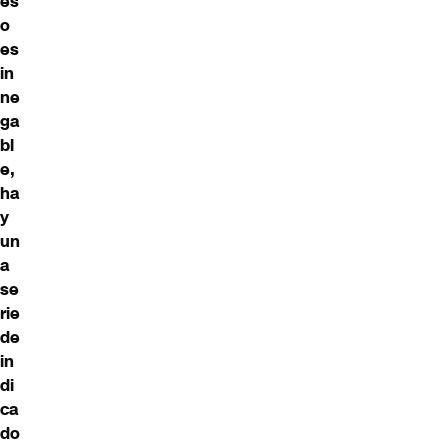
es
o
es
in
ne
ga
bl
e,
ha
y
un
a
se
rie
de
in
di
ca
do