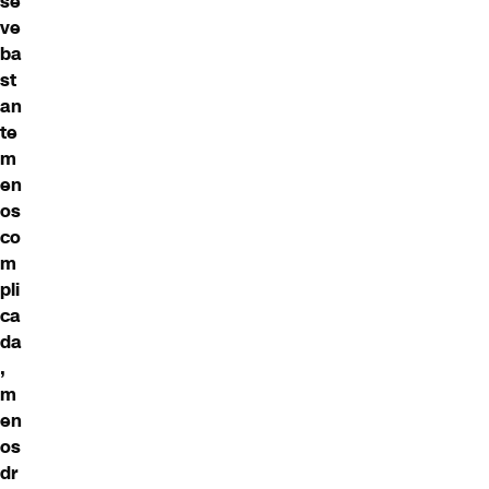
se
ve
ba
st
an
te
m
en
os
co
m
pli
ca
da
,
m
en
os
dr