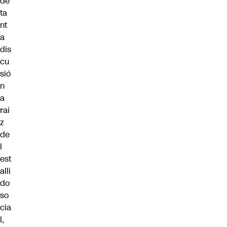
de
ta
nt
a
dis
cu
sió
n
a
raí
z
de
l
est
alli
do
so
cia
l,