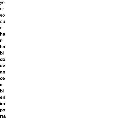
yo
cr
eo
qu
e
ha
n
ha
bi
do
av
an
ce
s
bi
en
im
po
rta