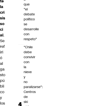
te
que
la
"el
cri
debate
sis
político
so
se
ci
desarrolle
con
al
.
respeto"
Se
ref
"Chile
iri
debe
convivir
ó
con
al
la
ga
nieve
sto
y
pú
no
bli
paralizarse":
co
Centros
de
y
ski
los