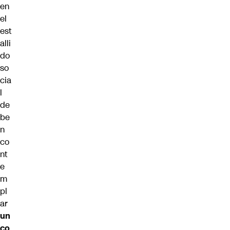
en
el
est
alli
do
so
cia
l
de
be
n
co
nt
e
m
pl
ar
un
co