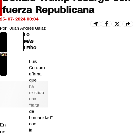
Futuro 360
fuerza Republicana
Opinión
25- 07- 2024 00:04
Por
Juan Andrés Galaz
LO
MÁS
LEÍDO
Luis
Cordero
afirma
que
ha
existido
una
"falta
de
humanidad"
con
En
la
un