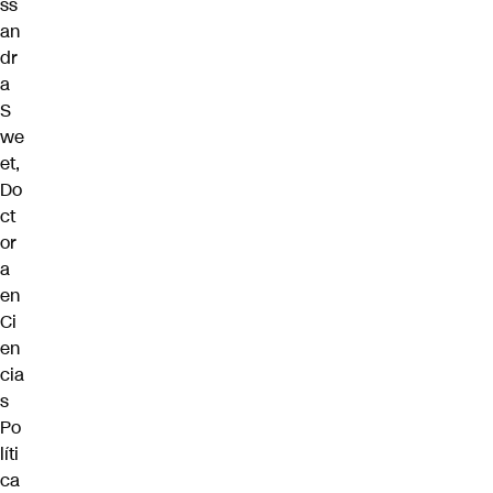
ss
an
dr
a
S
we
et,
Do
ct
or
a
en
Ci
en
cia
s
Po
líti
ca