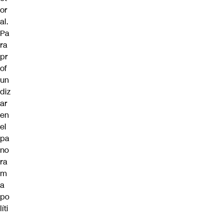
or
al.
Pa
ra
pr
of
un
diz
ar
en
el
pa
no
ra
m
a
po
líti