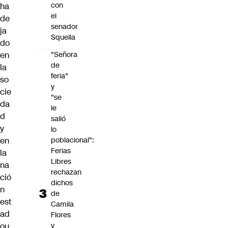
con
ha
el
de
senador
ja
Squella
do
en
"Señora
de
la
feria"
so
y
cie
"se
da
le
d
salió
y
lo
en
poblacional":
Ferias
la
Libres
na
rechazan
ció
dichos
n
de
est
Camila
ad
Flores
ou
y