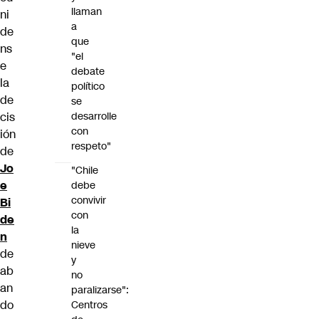
llaman
ni
a
de
que
ns
"el
e
debate
la
político
de
se
cis
desarrolle
con
ión
respeto"
de
Jo
"Chile
e
debe
convivir
Bi
con
de
la
n
nieve
de
y
ab
no
an
paralizarse":
do
Centros