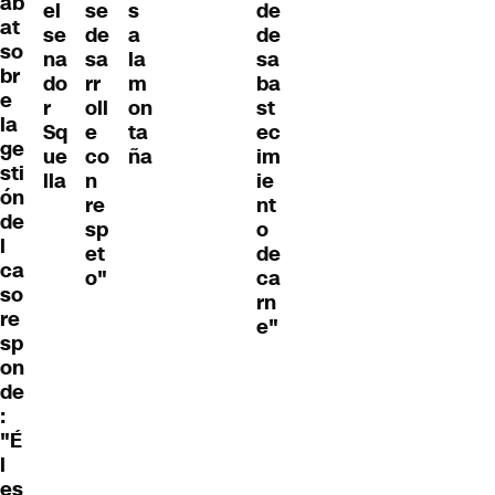
ab
el
se
s
de
at
se
de
a
de
so
na
sa
la
sa
br
do
rr
m
ba
e
r
oll
on
st
la
Sq
e
ta
ec
ge
ue
co
ña
im
sti
lla
n
ie
ón
re
nt
de
sp
o
l
et
de
ca
o"
ca
so
rn
re
e"
sp
on
de
:
"É
l
es