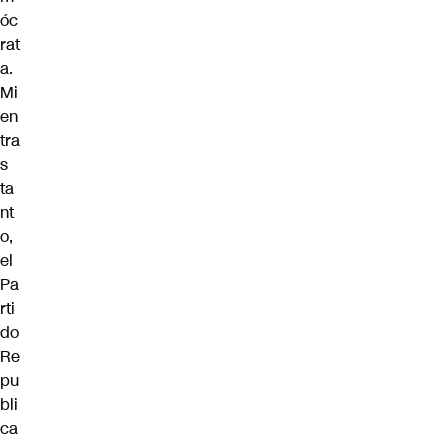
óc
rat
a.
Mi
en
tra
s
ta
nt
o,
el
Pa
rti
do
Re
pu
bli
ca