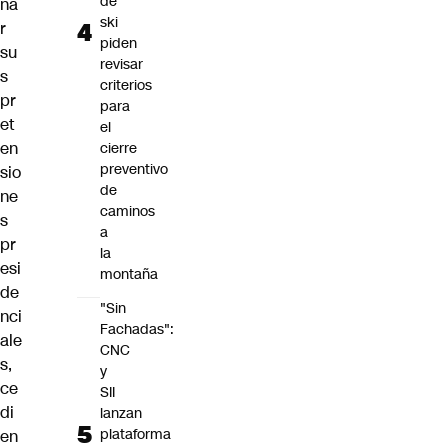
de
na
ski
r
piden
su
revisar
s
criterios
pr
para
et
el
en
cierre
preventivo
sio
de
ne
caminos
s
a
pr
la
esi
montaña
de
"Sin
nci
Fachadas":
ale
CNC
s,
y
ce
SII
di
lanzan
plataforma
en