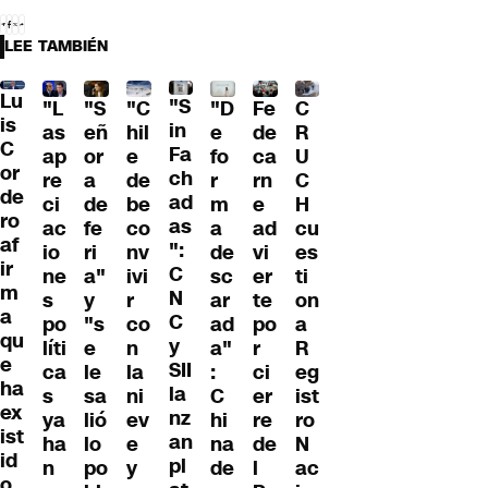
LEE TAMBIÉN
Lu
"S
"L
"S
"C
"D
Fe
C
is
in
as
eñ
hil
e
de
R
C
Fa
ap
or
e
fo
ca
U
or
ch
re
a
de
r
rn
C
de
ad
ci
de
be
m
e
H
ro
as
ac
fe
co
a
ad
cu
af
":
io
ri
nv
de
vi
es
ir
C
ne
a"
ivi
sc
er
ti
m
N
s
y
r
ar
te
on
a
C
po
"s
co
ad
po
a
qu
y
líti
e
n
a"
r
R
e
SII
ca
le
la
:
ci
eg
ha
la
s
sa
ni
C
er
ist
ex
nz
ya
lió
ev
hi
re
ro
ist
an
ha
lo
e
na
de
N
id
pl
n
po
y
de
l
ac
o