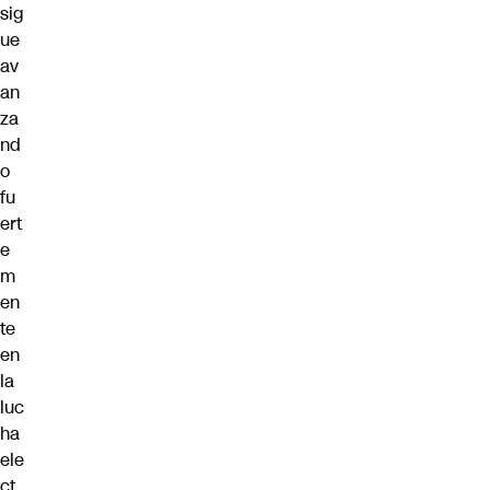
sig
ue
av
an
za
nd
o
fu
ert
e
m
en
te
en
la
luc
ha
ele
ct