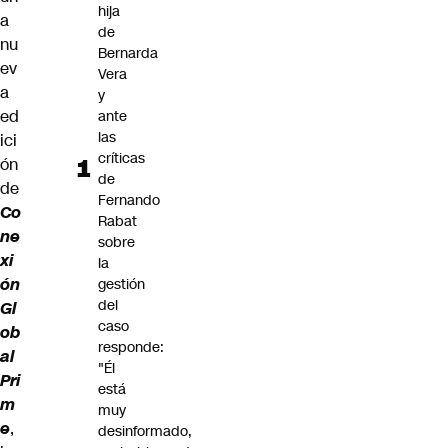
hija
a
de
nu
Bernarda
ev
Vera
a
y
ed
ante
las
ici
críticas
ón
de
de
Fernando
Co
Rabat
ne
sobre
xi
la
ón
gestión
del
Gl
caso
ob
responde:
al
"Él
Pri
está
m
muy
e
,
desinformado,