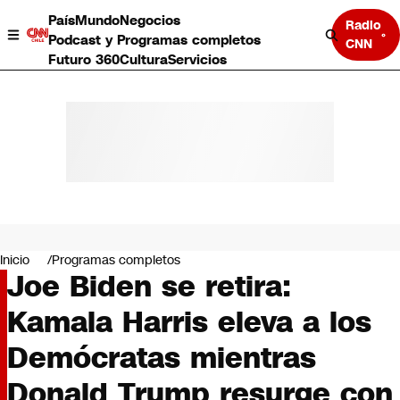
País
Mundo
Negocios
Radio
Podcast y Programas completos
CNN
Futuro 360
Cultura
Servicios
País
Mundo
Negocios
Inicio
Programas completos
Joe Biden se retira:
Deportes
Programas completos
Kamala Harris eleva a los
Cultura
Servicios
Demócratas mientras
Bits
CNN Data
Donald Trump resurge con
CNN tiempo