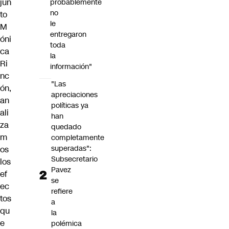
jun
probablemente
no
to
le
M
entregaron
óni
toda
ca
la
Ri
información"
nc
"Las
ón,
apreciaciones
an
políticas ya
ali
han
za
quedado
m
completamente
superadas":
os
Subsecretario
los
Pavez
ef
se
ec
refiere
tos
a
qu
la
e
polémica