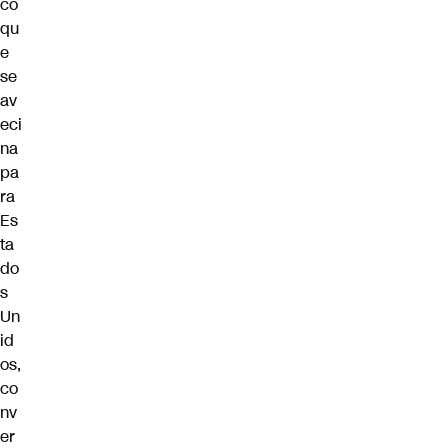
co
qu
e
se
av
eci
na
pa
ra
Es
ta
do
s
Un
id
os,
co
nv
er