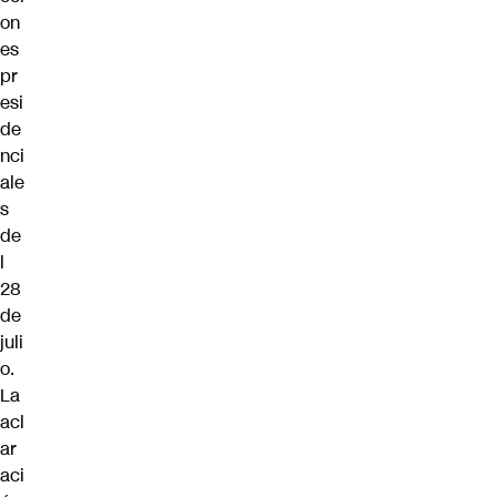
on
es
pr
esi
de
nci
ale
s
de
l
28
de
juli
o.
La
acl
ar
aci