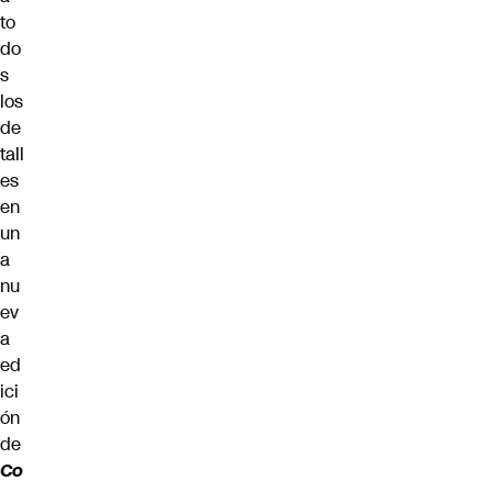
to
do
s
los
de
tall
es
en
un
a
nu
ev
a
ed
ici
ón
de
Co