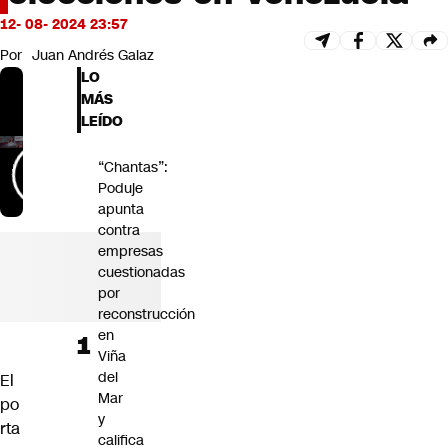
Futuro 360
12- 08- 2024 23:57
Opinión
Por
Juan Andrés Galaz
LO
MÁS
LEÍDO
“Chantas”:
Poduje
apunta
contra
empresas
cuestionadas
por
reconstrucción
en
Viña
del
El
Mar
po
y
rta
califica