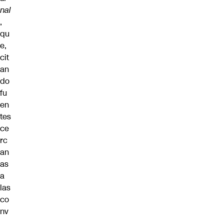
nal
,
qu
e,
cit
an
do
fu
en
tes
ce
rc
an
as
a
las
co
nv