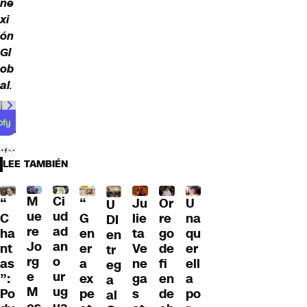
ne
xi
ón
Gl
ob
al
.
00:00
/
01:00
LEE TAMBIÉN
M
Ci
“
Ju
Or
U
“
U
ue
ud
G
lie
re
na
C
DI
re
ad
en
ta
go
qu
ha
en
Jo
an
er
Ve
de
er
nt
tr
rg
o
a
ne
fi
ell
as
eg
e
ur
ex
ga
en
a
”:
a
M
ug
pe
s
de
po
Po
al