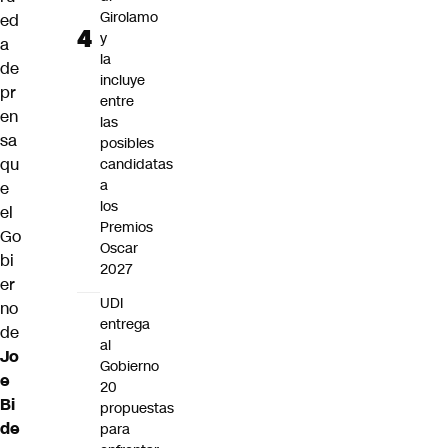
Girolamo
ed
y
a
la
de
incluye
pr
entre
en
las
sa
posibles
qu
candidatas
a
e
los
el
Premios
Go
Oscar
bi
2027
er
UDI
no
entrega
de
al
Jo
Gobierno
e
20
Bi
propuestas
de
para