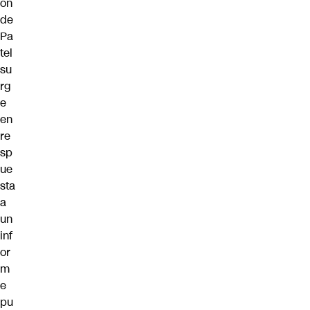
ón
de
Pa
tel
su
rg
e
en
re
sp
ue
sta
a
un
inf
or
m
e
pu