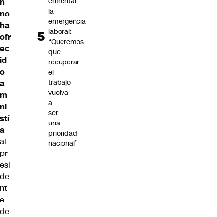
enfrentar
n
la
no
emergencia
ha
laboral:
ofr
“Queremos
ec
que
id
recuperar
o
el
trabajo
a
vuelva
m
a
ni
ser
stí
una
a
prioridad
al
nacional”
pr
esi
de
nt
e
de