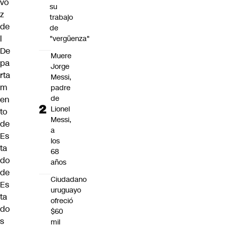
vo
su
z
trabajo
de
de
l
"vergüenza"
De
Muere
pa
Jorge
rta
Messi,
m
padre
de
en
Lionel
to
Messi,
de
a
Es
los
ta
68
do
años
de
Ciudadano
Es
uruguayo
ta
ofreció
do
$60
s
mil