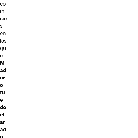
co
mi
cio
s
en
los
qu
e
M
ad
ur
o
fu
e
de
cl
ar
ad
o