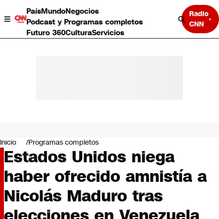
País
Mundo
Negocios
Radio
Podcast y Programas completos
CNN
Futuro 360
Cultura
Servicios
País
Mundo
Negocios
Inicio
Programas completos
Estados Unidos niega
Deportes
Programas completos
haber ofrecido amnistía a
Cultura
Servicios
Nicolás Maduro tras
Bits
CNN Data
elecciones en Venezuela
CNN tiempo