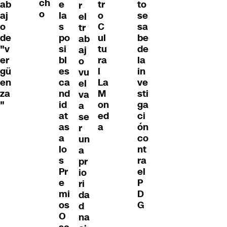
ch
e
tr
to
ab
r
o
la
o
se
aj
el
s
C
sa
o
tr
po
ul
be
de
ab
si
tu
de
"v
aj
bl
ra
la
er
o
es
l
in
gü
vu
ca
La
ve
en
el
nd
M
sti
za
va
id
on
ga
"
a
at
ed
ci
se
as
a
ón
r
a
co
un
lo
nt
a
s
ra
pr
Pr
el
io
e
P
ri
mi
D
da
os
G
d
O
na