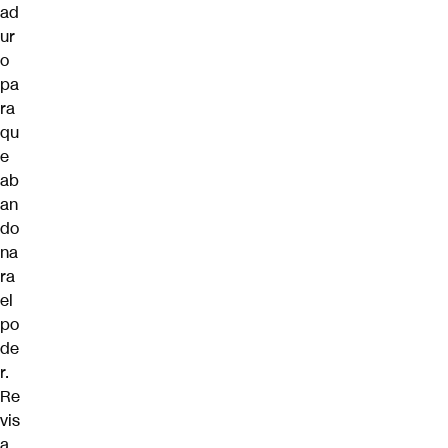
ad
ur
o
pa
ra
qu
e
ab
an
do
na
ra
el
po
de
r.
Re
vis
a