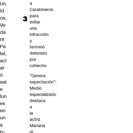
Un
a
Carabineros
id
para
os,
evitar
Ve
una
da
infracción
nt
y
Pa
terminó
tel,
detenido
por
acl
cohecho
ar
ó
“Genera
est
expectación”:
Medio
e
especializado
lun
destaca
es
a
en
la
un
actriz
a
Mariana
ru
di