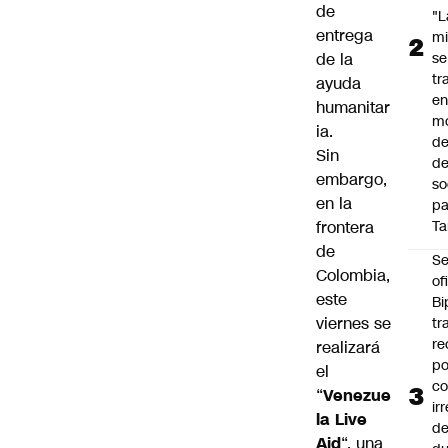
de
"L
entrega
mi
de la
se
tr
ayuda
en
humanitar
m
ia.
d
Sin
de
embargo,
so
en la
pa
frontera
Ta
de
Se
Colombia,
of
este
Bi
viernes se
tr
re
realizará
po
el
co
“
Venezue
ir
la Live
de
Aid
“, una