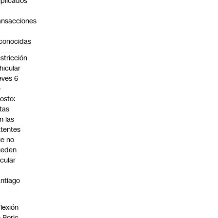
plicados
ansacciones
o
conocidas
stricción
hicular
eves 6
e
osto:
tas
n las
tentes
e no
ueden
rcular
n
ntiago
a
flexión
 Boric