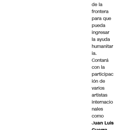
de la
frontera
para que
pueda
ingresar
la ayuda
humanitar
ia.
Contará
con la
participac
ión de
varios
artistas
internacio
nales
como
J
uan Luis
Guerra,