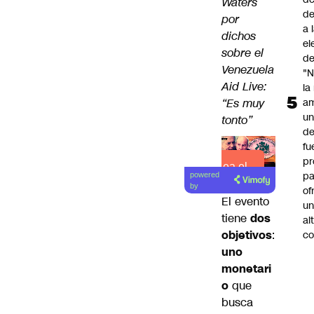
Waters
de
por
a 
dichos
el
sobre el
de
Venezuela
"N
Aid Live:
la
“Es muy
am
un
tonto”
de
fu
pr
Lea el
pa
powered
artículo
by
of
El evento
u
tiene
dos
al
objetivos
:
co
uno
monetari
o
que
busca