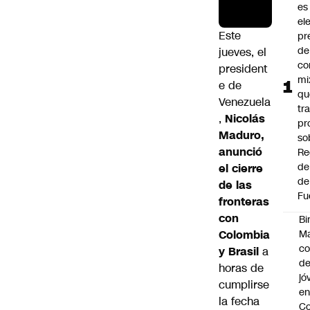
es
el
Este
pr
de
jueves, el
co
president
mi
e de
qu
Venezuela
tr
,
Nicolás
pr
Maduro,
so
anunció
Re
de
el cierre
de
de las
Fu
fronteras
con
Bi
Colombia
Ma
co
y Brasil
a
de
horas de
jó
cumplirse
e
la fecha
Co