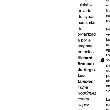
du
iniciativa
y
privada
tr
n
de ayuda
re
humanitar
ia
Re
organizad
ve
ju
a por el
d
magnate
ag
británico
Es
Richard
so
Branson
pa
de Virgin
.
qu
Lee
p
ci
también:
e
Puma
Sa
Rodríguez
contra
L
Roger
re
de