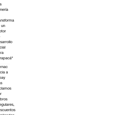
a
nería
ansforma
 un
otor
e
sarrollo
cial
ra
rapacá"
rnac
icia a
pay
as
clamos
r
bros
regulares,
scuentos