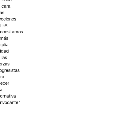
 cara
las
ecciones
l FA:
ecesitamos
 más
plia
idad
 las
erzas
ogresistas
ra
recer
na
ternativa
nvocante"