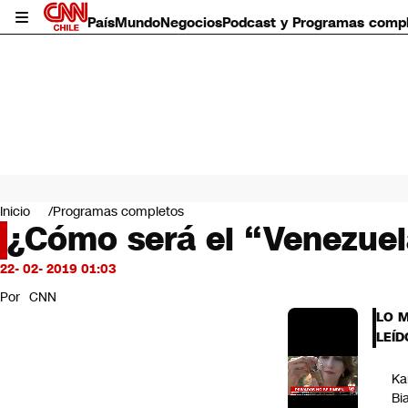
País
Mundo
Negocios
Podcast y Programas comp
País
Mundo
Inicio
Programas completos
Negocios
¿Cómo será el “Venezuel
Deportes
Programas completos
22- 02- 2019 01:03
Cultura
Por
CNN
Servicios
LO 
Bits
LEÍD
CNN Data
CNN tiempo
Ka
Futuro 360
Bi
Opinión