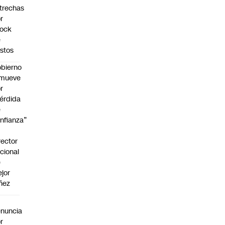
trechas
r
hock
e
stos
bierno
emueve
r
érdida
e
nfianza”
rector
cional
e
jor
ñez
a
nuncia
r