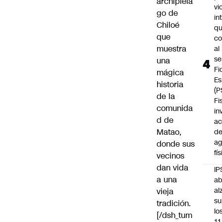
archipiéla
vi
go de
in
Chiloé
q
que
c
muestra
al
se
una
Fi
mágica
Es
historia
(P
de la
Fi
comunida
in
d de
ac
Matao,
d
ag
donde sus
fí
vecinos
dan vida
IP
a una
ab
al
vieja
su
tradición.
lo
[/dsh_tum
11