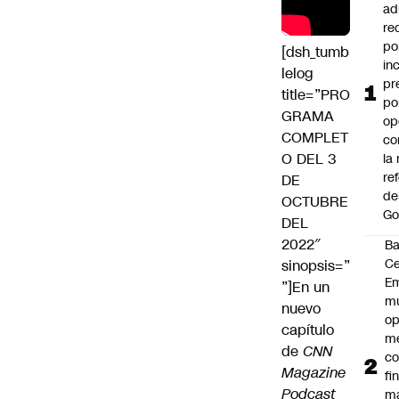
ad
re
po
[dsh_tumb
in
lelog
pr
title=”PRO
po
GRAMA
op
COMPLET
co
O DEL 3
la
re
DE
de
OCTUBRE
Go
DEL
2022″
B
Ce
sinopsis=”
E
”]En un
mu
nuevo
op
capítulo
me
de
CNN
co
Magazine
fi
Podcast
m