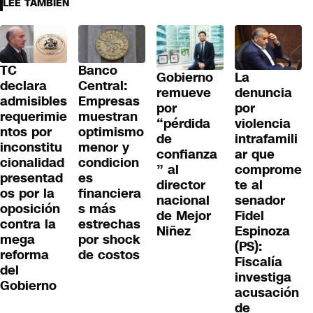
LEE TAMBIÉN
TC
Banco
Gobierno
La
declara
Central:
remueve
denuncia
admisibles
Empresas
por
por
requerimie
muestran
“pérdida
violencia
ntos por
optimismo
de
intrafamili
inconstitu
menor y
confianza
ar que
cionalidad
condicion
” al
comprome
presentad
es
director
te al
os por la
financiera
nacional
senador
oposición
s más
de Mejor
Fidel
contra la
estrechas
Niñez
Espinoza
mega
por shock
(PS):
reforma
de costos
Fiscalía
del
investiga
Gobierno
acusación
de