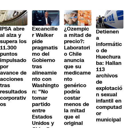
IPSA abre
Excancille
¿Ozempic
Detienen
al alza y
r Walker
a mitad de
a
supera los
pide
precio?:
informátic
11.300
pragmatis
Laboratori
o de
puntos
mo del
o Chile
Huechura
impulsado
Gobierno
anuncia
ba: Hallan
por
tras
que su
113
avance de
alineamie
medicame
archivos
acciones
nto con
nto
de
tras
Washingto
genérico
explotació
resultados
n: “No
podría
n sexual
corporativ
tomar
costar
infantil en
os
partido
menos de
computad
entre
la mitad
or
Estados
que el
municipal
Unidos y
original