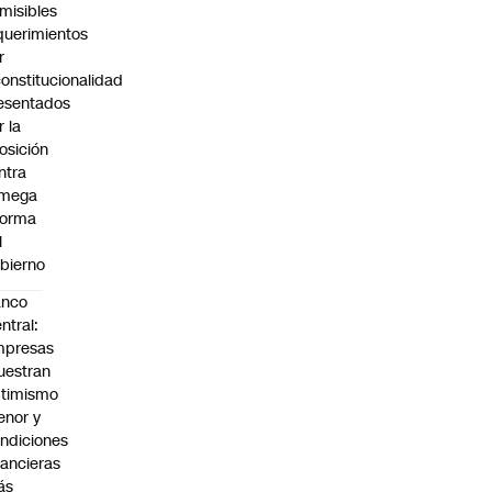
misibles
querimientos
r
constitucionalidad
esentados
r la
osición
ntra
 mega
forma
l
bierno
anco
ntral:
mpresas
estran
timismo
nor y
ndiciones
nancieras
ás