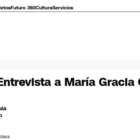
letos
Futuro 360
Cultura
Servicios
ntrevista a María Graci
MÁS
O
C
clara