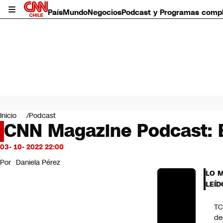
País
Mundo
Negocios
Podcast y Programas comp
País
Mundo
Inicio
Podcast
Negocios
CNN Magazine Podcast: E
Deportes
Programas completos
03- 10- 2022 22:00
Cultura
Por
Daniela Pérez
Servicios
LO 
Bits
LEÍD
CNN Data
CNN tiempo
T
Futuro 360
de
Opinión