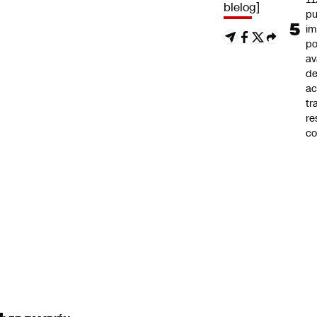
blelog]
pu
im
po
a
d
ac
tr
re
co