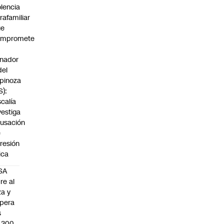
olencia
trafamiliar
ue
ompromete
nador
del
pinoza
S):
scalía
vestiga
usación
e
resión
sica
SA
re al
za y
pera
s
.300