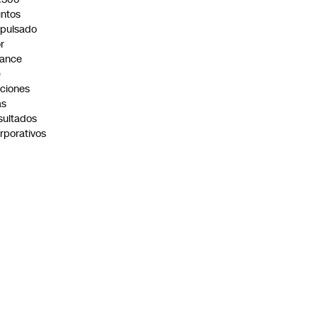
ntos
pulsado
r
vance
e
ciones
as
sultados
rporativos