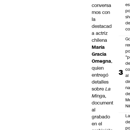
es
conversa
po
mos con
s
la
d
destacad
co
a actriz
Go
chilena
r
María
po
Gracia
“p
Omegna
,
d
quien
co
entregó
al
detalles
di
na
sobre
La
d
Ming
a,
Me
document
Ni
al
L
grabado
de
en el
po