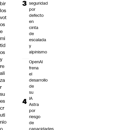
bir
seguridad
por
los
defecto
vot
en
os
cinta
e
de
mi
escalada
tid
y
os
alpinismo
y
OpenAI
re
frena
ali
el
za
desarrollo
de
r
su
su
IA
es
Astra
cr
por
uti
riesgo
nio
de
o
capacidades