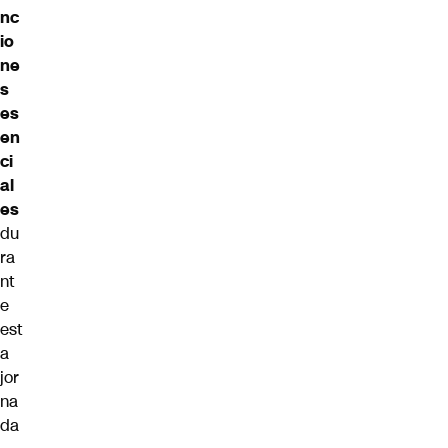
nc
io
ne
s
es
en
ci
al
es
du
ra
nt
e
est
a
jor
na
da