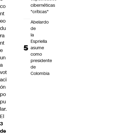
cibernéticas
co
"críticas"
nt
eo
Abelardo
du
de
la
ra
Espriella
nt
asume
e
como
un
presidente
a
de
vot
Colombia
aci
ón
po
pu
lar.
El
3
de