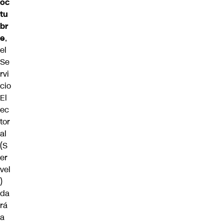
oc
tu
br
e
,
el
Se
rvi
cio
El
ec
tor
al
(S
er
vel
)
da
rá
a