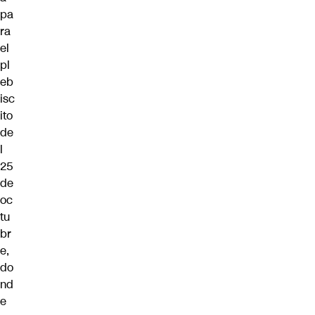
pa
ra
el
pl
eb
isc
ito
de
l
25
de
oc
tu
br
e,
do
nd
e