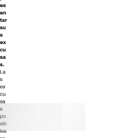
es
en
tar
su
s
ex
cu
sa
s.
La
s
ex
cu
sa
s
po
sib
les