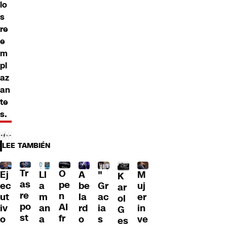
lo
s
re
e
m
pl
az
an
te
s.
LEE TAMBIÉN
Tr
O
Ll
A
"
M
Ej
K
as
pe
a
be
Gr
uj
ec
ar
re
n
m
la
ac
er
ut
ol
po
AI
an
rd
ia
in
iv
G
st
fr
a
o
s
ve
o
es