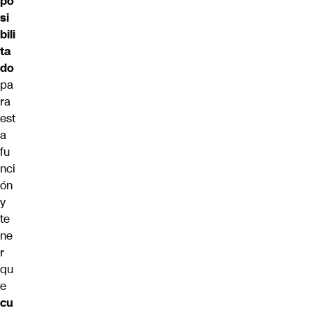
po
si
bili
ta
do
pa
ra
est
a
fu
nci
ón
y
te
ne
r
qu
e
cu