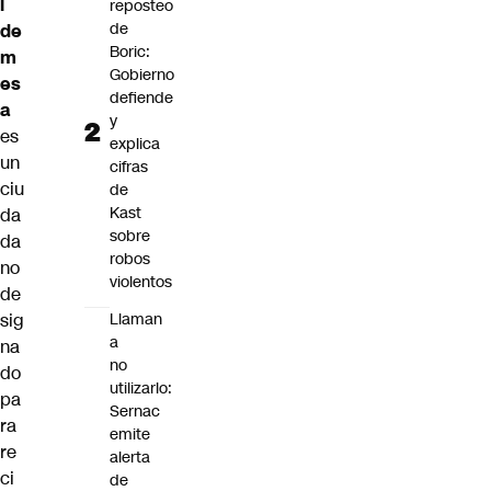
l
reposteo
de
de
Boric:
m
Gobierno
es
defiende
a
y
es
explica
un
cifras
ciu
de
Kast
da
sobre
da
robos
no
violentos
de
sig
Llaman
a
na
no
do
utilizarlo:
pa
Sernac
ra
emite
re
alerta
ci
de