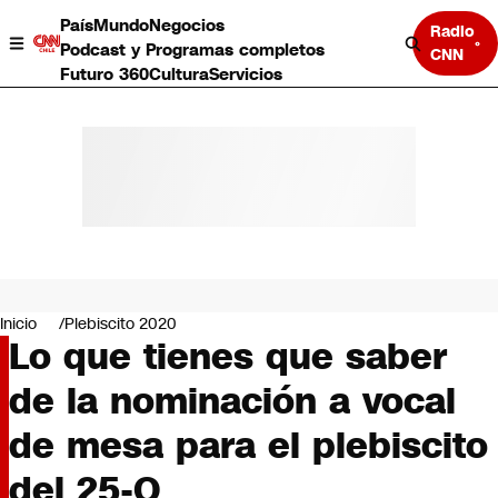
País
Mundo
Negocios
Radio
Podcast y Programas completos
CNN
Futuro 360
Cultura
Servicios
País
Mundo
Negocios
Inicio
Plebiscito 2020
Lo que tienes que saber
Deportes
Programas completos
de la nominación a vocal
Cultura
Servicios
de mesa para el plebiscito
Bits
CNN Data
del 25-O
CNN tiempo