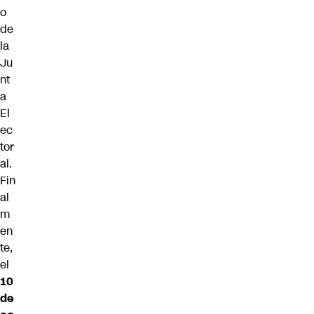
o
de
la
Ju
nt
a
El
ec
tor
al.
Fin
al
m
en
te,
el
10
de