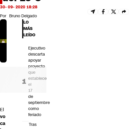
Futuro 360
30- 09- 2020 18:28
Opinión
Por
Bruno Delgado
LO
MÁS
LEÍDO
Ejecutivo
descarta
apoyar
proyecto
que
establece
el
17
de
septiembre
como
El
feriado
vo
ca
Tras