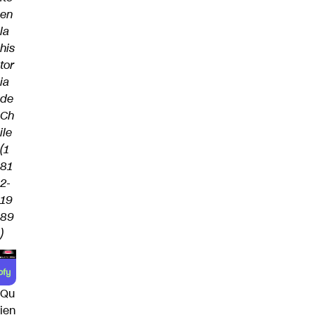
en
la
his
tor
ia
de
Ch
ile
(1
81
2-
19
89
)
Qu
ien