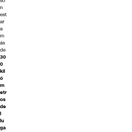
so
n
est
ar
a
m
ás
de
30
0
kil
ó
m
etr
os
de
l
lu
ga