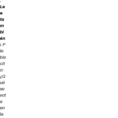
.
Le
e
ta
m
bi
én
:
P
le
bis
cit
o:
¿Q
ué
se
vot
a
en
la