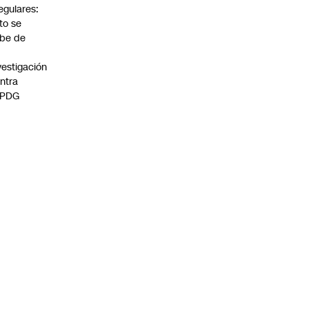
regulares:
to se
be de
vestigación
ntra
 PDG