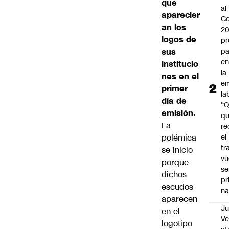
que
al
aparecier
Go
an los
2
logos de
pr
sus
pa
en
institucio
la
nes en el
em
primer
la
día de
“
emisión.
q
La
re
polémica
el
tr
se inicio
vu
porque
se
dichos
pr
escudos
na
aparecen
Ju
en el
V
logotipo