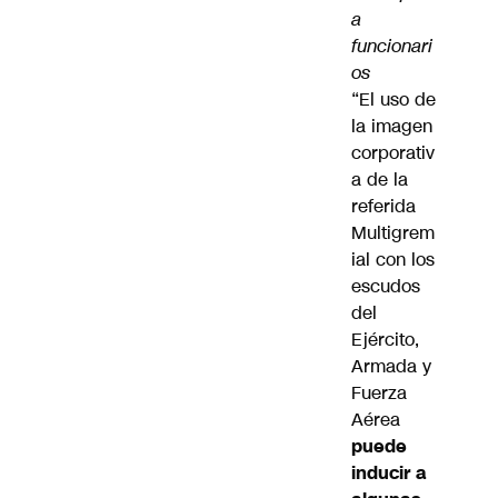
a
funcionari
os
“El uso de
la imagen
corporativ
a de la
referida
Multigrem
ial con los
escudos
del
Ejército,
Armada y
Fuerza
Aérea
puede
inducir a