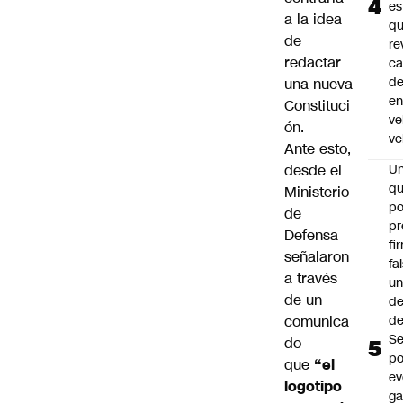
es
a la idea
q
de
re
redactar
ca
d
una nueva
e
Constituci
ve
ón.
ve
Ante esto,
desde el
U
qu
Ministerio
po
de
pr
Defensa
fi
señalaron
fa
a través
u
de un
de
comunica
de
Se
do
po
que
“el
ev
logotipo
ga