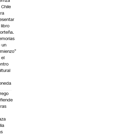
erriza
 Chile
ra
esentar
 libro
orteña.
emorias
 un
mienzo”
 el
ntro
ltural
a
oneda
rego
fiende
ras
n
aza
lia
as