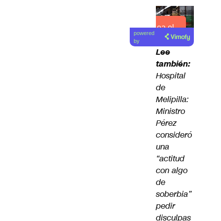
Lea el
powered
artículo
by
Lee
también:
Hospital
de
Melipilla:
Ministro
Pérez
consideró
una
“actitud
con algo
de
soberbia”
pedir
disculpas