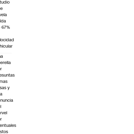
tudio
ue
vela
ída
e 67%
n
locidad
hicular
na
erella
r
esuntas
rmas
lsas y
na
nuncia
l
rvel
r
entuales
stos