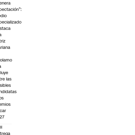
enera
pectación”:
dio
pecializado
staca
a
triz
riana
rolamo
a
cluye
tre las
sibles
ndidatas
los
emios
car
27
I
trega