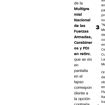
at
de la
en
Multigre
pa
mial
pr
Nacional
su
“N
de las
M
Fuerzas
de
Armadas,
co
Carabiner
en
os y PDI
Ce
en retiro
,
Cu
que se vio
L
M
en
pantalla
Or
en el
de
lapso
ob
e
correspon
Pl
diente a
Ita
la opción
tr
contraria