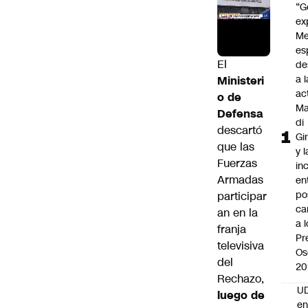
“G
ex
Me
es
El
de
a l
Ministeri
ac
o de
Ma
Defensa
di
descartó
Gi
que las
y l
Fuerzas
in
Armadas
en
po
participar
ca
an en la
a 
franja
Pr
televisiva
Os
del
20
Rechazo,
UD
luego de
en