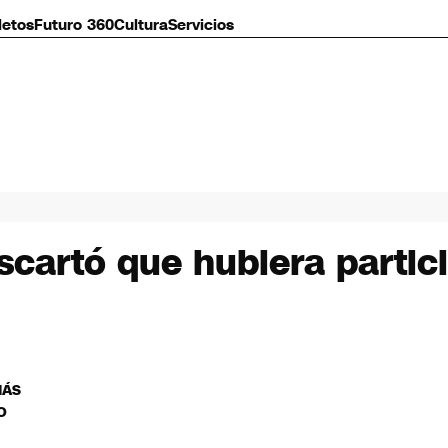
letos
Futuro 360
Cultura
Servicios
scartó que hubiera partic
MÁS
O