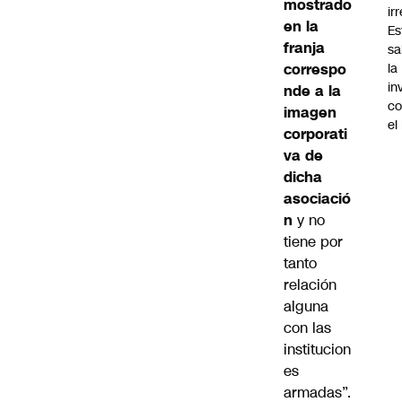
mostrado
ir
en la
Es
franja
sa
correspo
la
in
nde a la
co
imagen
el
corporati
va de
dicha
asociació
n
y no
tiene por
tanto
relación
alguna
con las
institucion
es
armadas”.