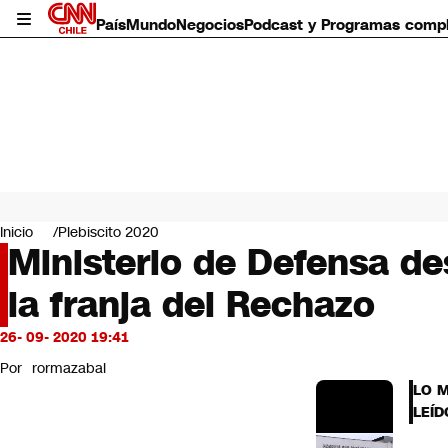
País
Mundo
Negocios
Podcast y Programas comp
País
Mundo
Inicio
Plebiscito 2020
Negocios
Ministerio de Defensa de
Deportes
la franja del Rechazo
Programas completos
Cultura
Servicios
26- 09- 2020 19:41
Bits
Por
rormazabal
CNN Data
LO 
CNN tiempo
LEÍD
Futuro 360
Opinión