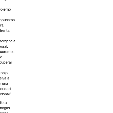
bierno
0
opuestas
ra
frentar
ergencia
boral:
Queremos
ue
cuperar
abajo
elva a
r una
ioridad
cional”
lieta
enegas