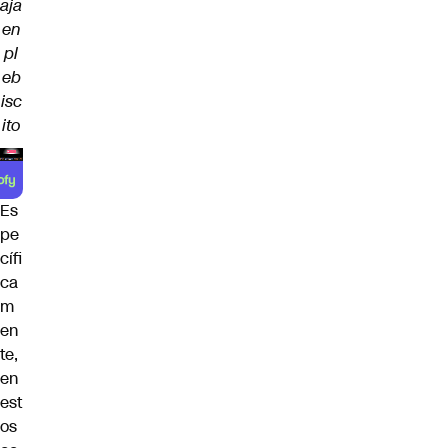
aja
en
pl
eb
isc
ito
Es
pe
cífi
ca
m
en
te,
en
est
os