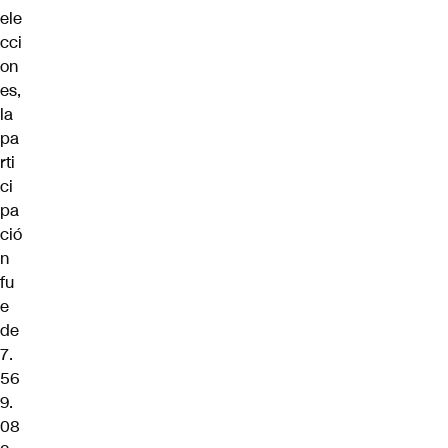
ele
cci
on
es,
la
pa
rti
ci
pa
ció
n
fu
e
de
7.
56
9.
08