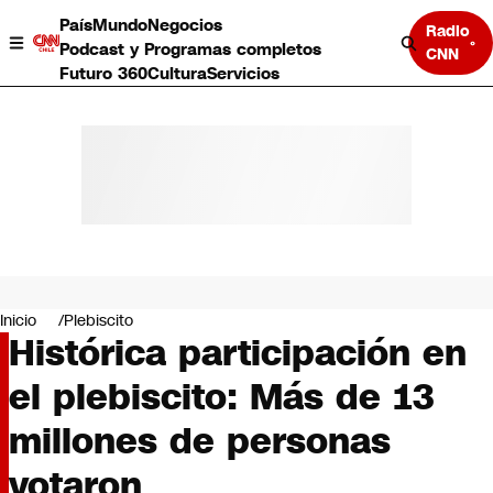
País
Mundo
Negocios
Radio
Podcast y Programas completos
CNN
Futuro 360
Cultura
Servicios
País
Mundo
Negocios
Inicio
Plebiscito
Histórica participación en
Deportes
Programas completos
el plebiscito: Más de 13
Cultura
Servicios
millones de personas
Bits
CNN Data
votaron
CNN tiempo