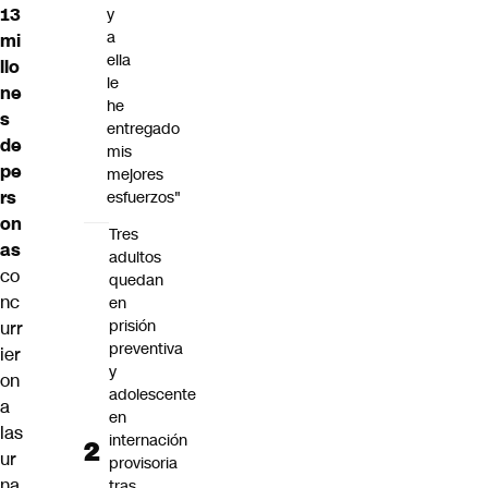
13
y
a
mi
ella
llo
le
ne
he
s
entregado
de
mis
pe
mejores
rs
esfuerzos"
on
Tres
as
adultos
co
quedan
nc
en
prisión
urr
preventiva
ier
y
on
adolescente
a
en
las
internación
ur
provisoria
na
tras