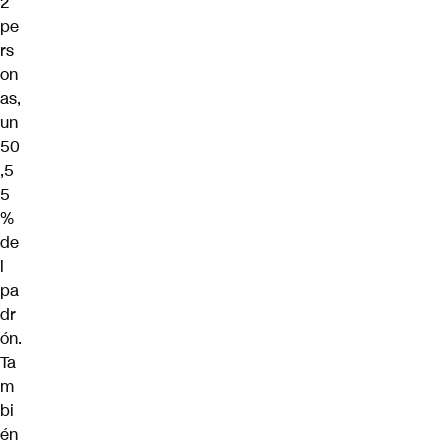
2
pe
rs
on
as,
un
50
,5
5
%
de
l
pa
dr
ón.
Ta
m
bi
én