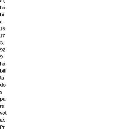
al,
ha
bí
a
15.
17
3.
92
9
ha
bili
ta
do
s
pa
ra
vot
ar.
Pr