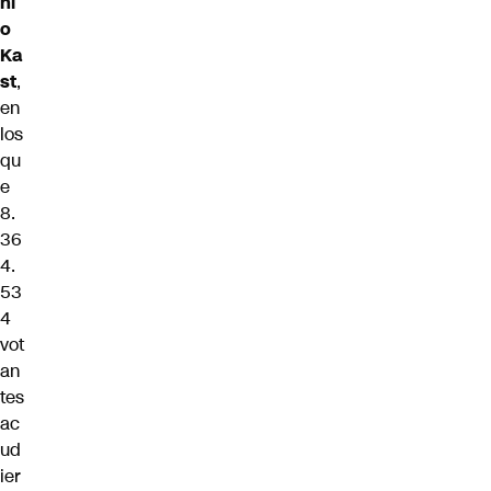
ni
o
Ka
st
,
en
los
qu
e
8.
36
4.
53
4
vot
an
tes
ac
ud
ier