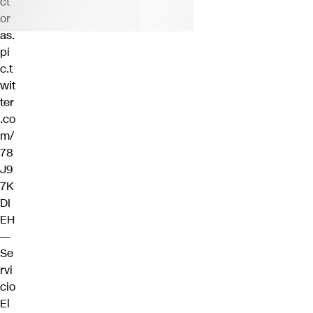
ct
or
as.
pi
c.t
wit
ter
.co
m/
78
J9
7K
DI
EH
—
Se
rvi
cio
El