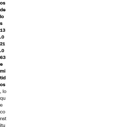
os
de
lo
s
13
.0
21
.0
63
e
mi
tid
os
, lo
qu
e
co
nst
itu