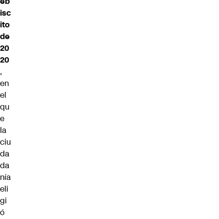
eb
isc
ito
de
20
20
,
en
el
qu
e
la
ciu
da
da
nía
eli
gi
ó