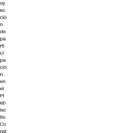
oy
ec
ció
n
de
pa
rti
ci
pa
ció
n
en
el
Pl
eb
isc
ito
Co
nst