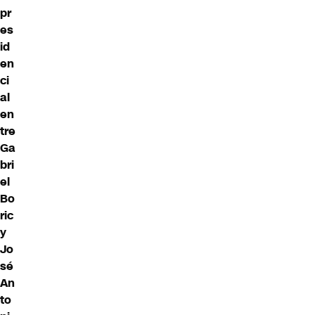
pr
es
id
en
ci
al
en
tre
Ga
bri
el
Bo
ric
y
Jo
sé
An
to