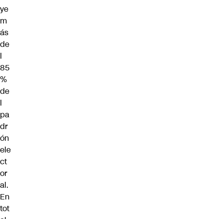
ye
m
ás
de
l
85
%
de
l
pa
dr
ón
ele
ct
or
al.
En
tot