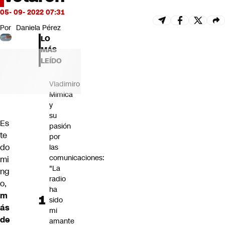
Futuro 360
05- 09- 2022 07:31
Opinión
Por
Daniela Pérez
LO
MÁS
LEÍDO
Vladimiro
Mimica
y
su
Es
pasión
te
por
do
las
comunicaciones:
mi
"La
ng
radio
o,
ha
m
sido
ás
mi
de
amante