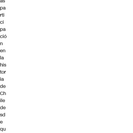
ás
pa
rti
ci
pa
ció
n
en
la
his
tor
ia
de
Ch
ile
de
sd
e
qu