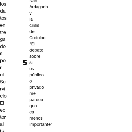
Iván
los
Arriagada
da
y
tos
la
en
crisis
de
tre
Codelco:
ga
"El
do
debate
s
sobre
po
si
r
es
el
público
o
Se
privado
rvi
me
cio
parece
El
que
ec
es
tor
menos
al
importante"
(S