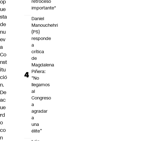
retroceso
op
importante"
ue
sta
Daniel
de
Manouchehri
nu
(PS)
responde
ev
a
a
crítica
Co
de
nst
Magdalena
itu
Piñera:
ció
“No
n.
llegamos
al
De
Congreso
ac
a
ue
agradar
rd
a
o
una
co
élite”
n