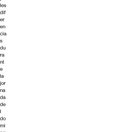
les
dif
er
en
cia
s
du
ra
nt
e
la
jor
na
da
de
l
do
mi