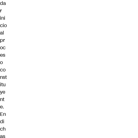
da
r
ini
cio
al
pr
oc
es
o
co
nst
itu
ye
nt
e.
En
di
ch
as