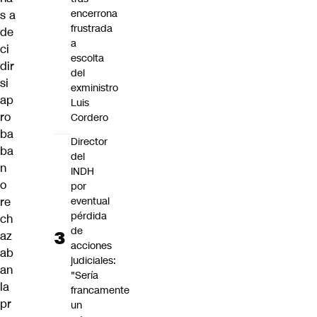
encerrona
s a
frustrada
de
a
ci
escolta
dir
del
si
exministro
ap
Luis
ro
Cordero
ba
Director
ba
del
n
INDH
o
por
eventual
re
pérdida
ch
de
az
acciones
ab
judiciales:
an
"Sería
la
francamente
pr
un