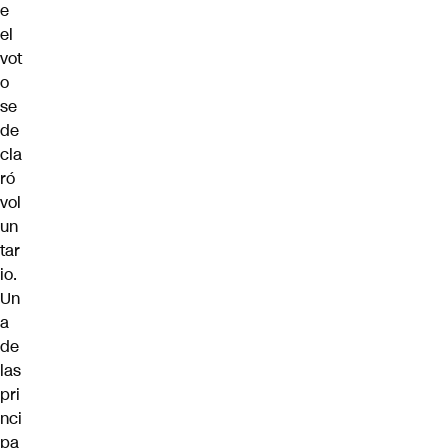
e
el
vot
o
se
de
cla
ró
vol
un
tar
io.
Un
a
de
las
pri
nci
pa