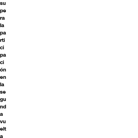
su
pe
ra
la
pa
rti
ci
pa
ci
ón
en
la
se
gu
nd
a
vu
elt
a