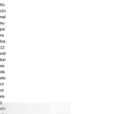
itu
cio
nal
su
pe
ra
los
13
mil
lon
es
de
ele
ct
or
es
y
ele