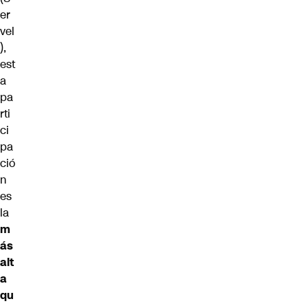
er
vel
),
est
a
pa
rti
ci
pa
ció
n
es
la
m
ás
alt
a
qu