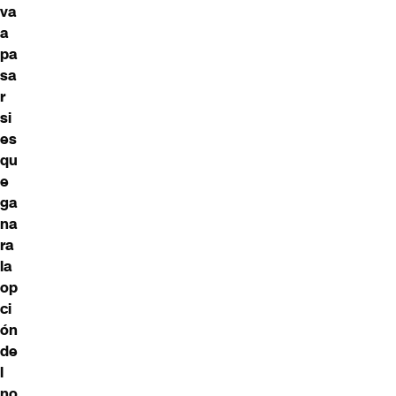
va
a
pa
sa
r
si
es
qu
e
ga
na
ra
la
op
ci
ón
de
l
no