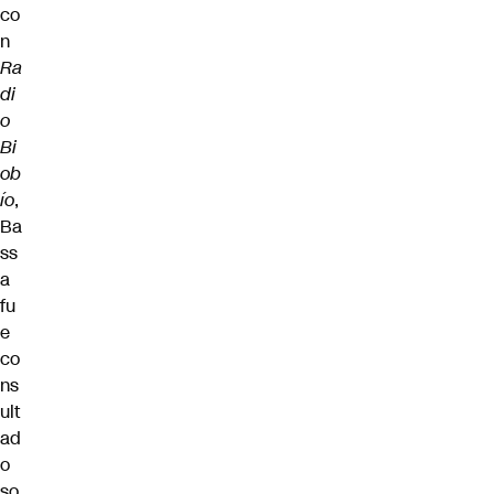
co
n
Ra
di
o
Bi
ob
ío
,
Ba
ss
a
fu
e
co
ns
ult
ad
o
so