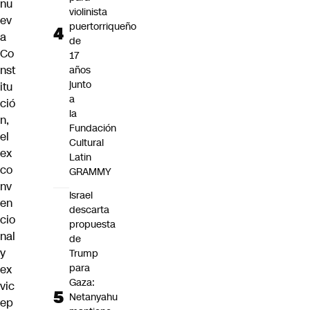
nu
violinista
ev
puertorriqueño
a
de
Co
17
nst
años
junto
itu
a
ció
la
n,
Fundación
el
Cultural
ex
Latin
co
GRAMMY
nv
Israel
en
descarta
cio
propuesta
nal
de
y
Trump
para
ex
Gaza:
vic
Netanyahu
ep