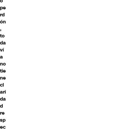
o
pe
rd
ón
,
to
da
ví
a
no
tie
ne
cl
ari
da
d
re
sp
ec