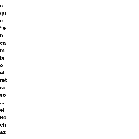
o
qu
e
“e
n
ca
m
bi
o
el
ret
ra
so
…
el
Re
ch
az