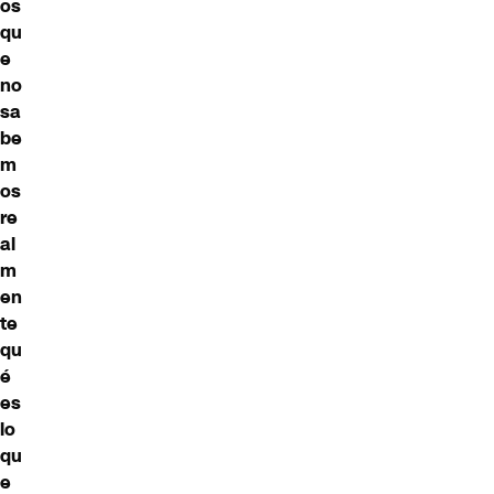
os
qu
e
no
sa
be
m
os
re
al
m
en
te
qu
é
es
lo
qu
e