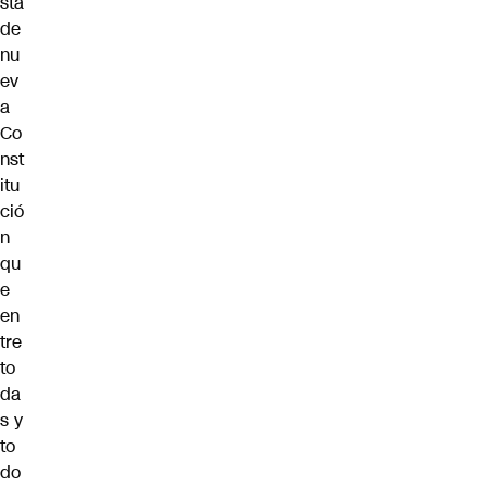
sta
de
nu
ev
a
Co
nst
itu
ció
n
qu
e
en
tre
to
da
s y
to
do