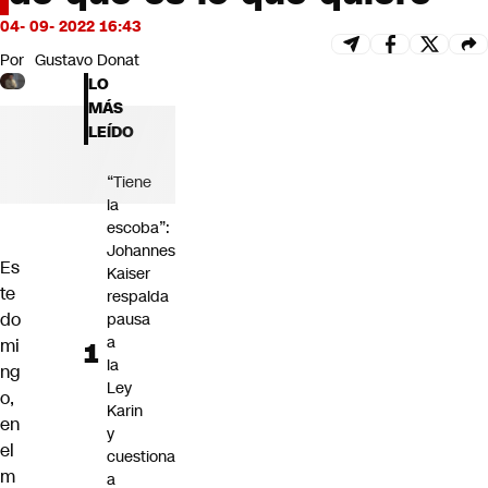
Futuro 360
04- 09- 2022 16:43
Opinión
Por
Gustavo Donat
LO
MÁS
LEÍDO
“Tiene
la
escoba”:
Johannes
Es
Kaiser
te
respalda
do
pausa
a
mi
la
ng
Ley
o,
Karin
en
y
el
cuestiona
m
a