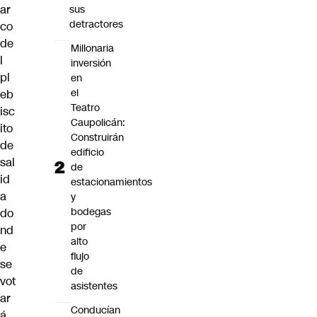
ar
sus
detractores
co
de
Millonaria
l
inversión
pl
en
el
eb
Teatro
isc
Caupolicán:
ito
Construirán
de
edificio
sal
de
id
estacionamientos
a
y
bodegas
do
por
nd
alto
e
flujo
se
de
vot
asistentes
ar
Conducían
á