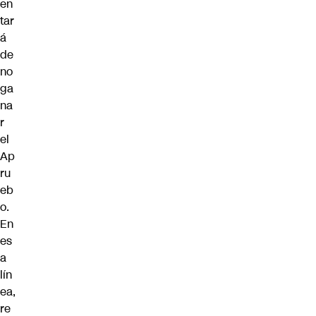
en
tar
á
de
no
ga
na
r
el
Ap
ru
eb
o.
En
es
a
lín
ea,
re