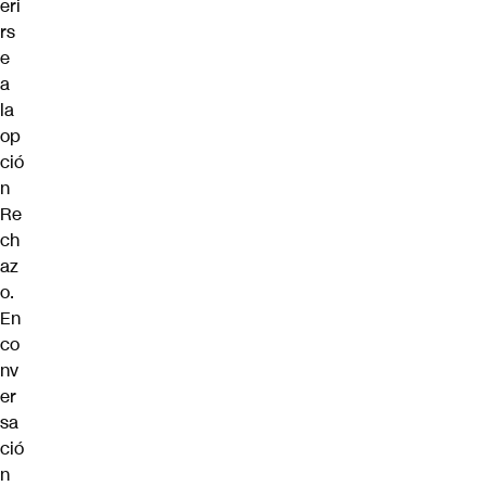
eri
rs
e
a
la
op
ció
n
Re
ch
az
o.
En
co
nv
er
sa
ció
n