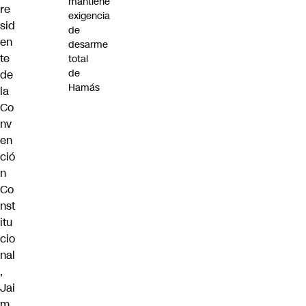
mantiene
re
exigencia
sid
de
en
desarme
te
total
de
de
Hamás
la
Co
nv
en
ció
n
Co
nst
itu
cio
nal
,
Jai
m