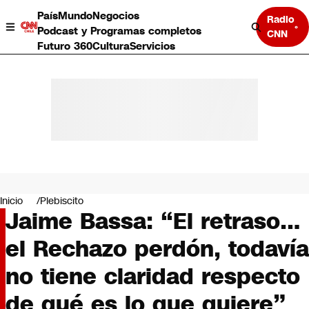
País
Mundo
Negocios
Radio
Podcast y Programas completos
CNN
Futuro 360
Cultura
Servicios
País
Mundo
Negocios
Inicio
Plebiscito
Jaime Bassa: “El retraso…
Deportes
Programas completos
el Rechazo perdón, todavía
Cultura
Servicios
no tiene claridad respecto
Bits
CNN Data
de qué es lo que quiere”
CNN tiempo