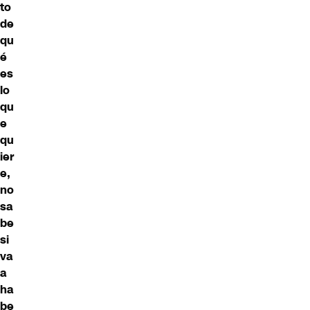
to
de
qu
é
es
lo
qu
e
qu
ier
e,
no
sa
be
si
va
a
ha
be