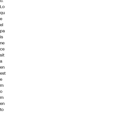
o.
Lo
qu
e
el
pa
ís
ne
ce
sit
a
en
est
e
m
o
m
en
to