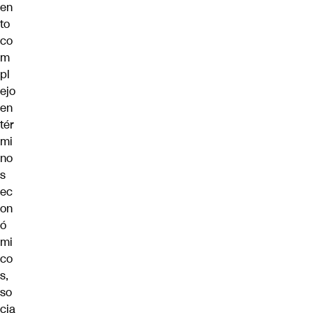
en
to
co
m
pl
ejo
en
tér
mi
no
s
ec
on
ó
mi
co
s,
so
cia