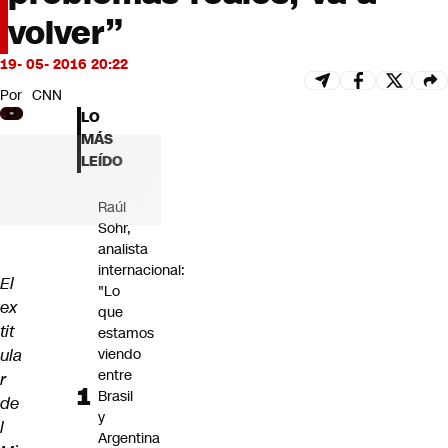
Futuro 360
volver”
Opinión
19- 05- 2016 20:22
Por
CNN
LO
MÁS
LEÍDO
Raúl
Sohr,
analista
internacional:
El
"Lo
ex
que
tit
estamos
ula
viendo
entre
r
Brasil
de
y
l
Argentina