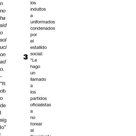
los
n
indultos
no
a
ha
uniformados
sid
condenados
o
por
sol
el
uci
estallido
social:
on
"Le
ad
hago
o.
un
–
llamado
“R
a
ob
los
o
partidos
oficialistas
de
a
l
no
sig
torear
lo”
al
: