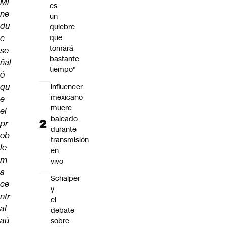
Mi
es
ne
un
du
quiebre
c
que
tomará
se
bastante
ñal
tiempo"
ó
qu
Influencer
mexicano
e
muere
el
baleado
pr
durante
ob
transmisión
le
en
m
vivo
a
Schalper
ce
y
ntr
el
al
debate
aú
sobre