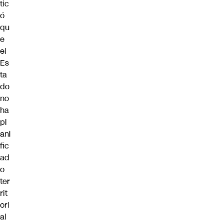
tic
ó
qu
e
el
Es
ta
do
no
ha
pl
ani
fic
ad
o
ter
rit
ori
al