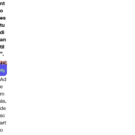
nt
o
es
tu
di
an
til
”.
Ad
e
m
ás,
de
sc
art
o