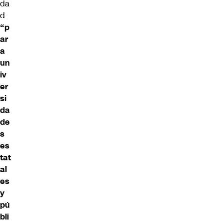
da
d
“p
ar
a
un
iv
er
si
da
de
s
es
tat
al
es
y
pú
bli