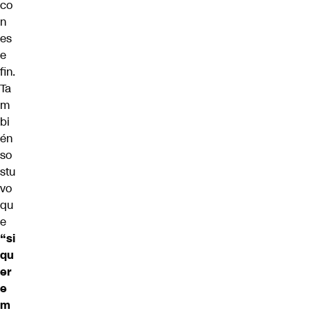
co
n
es
e
fin.
Ta
m
bi
én
so
stu
vo
qu
e
“si
qu
er
e
m