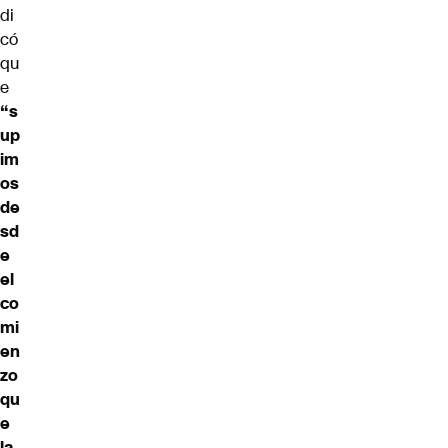
di
có
qu
e
“s
up
im
os
de
sd
e
el
co
mi
en
zo
qu
e
la