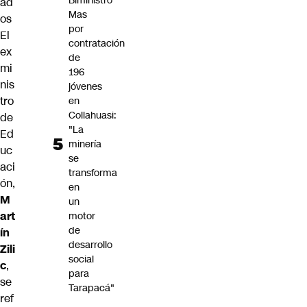
Biministro
ad
Mas
os
por
El
contratación
ex
de
mi
196
nis
jóvenes
tro
en
Collahuasi:
de
"La
Ed
minería
uc
se
aci
transforma
ón,
en
M
un
art
motor
de
ín
desarrollo
Zili
social
c
,
para
se
Tarapacá"
ref