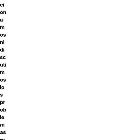
ci
on
a
m
os
ni
di
sc
uti
m
os
lo
s
pr
ob
le
m
as
re