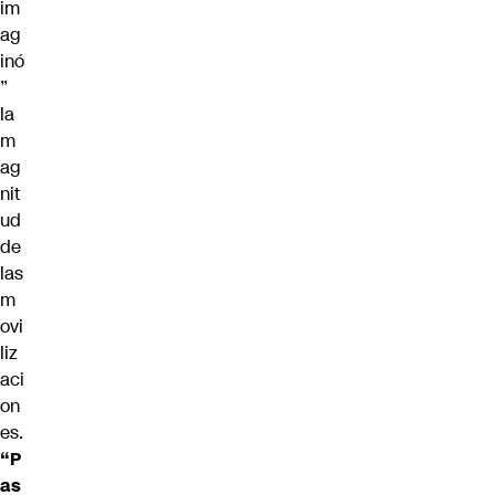
im
ag
inó
”
la
m
ag
nit
ud
de
las
m
ovi
liz
aci
on
es.
“P
as