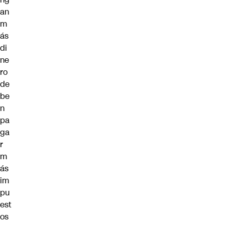
an
m
ás
di
ne
ro
de
be
n
pa
ga
r
m
ás
im
pu
est
os