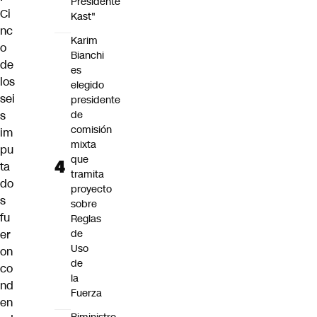
Presidente
Ci
Kast"
nc
Karim
o
Bianchi
de
es
los
elegido
sei
presidente
s
de
comisión
im
mixta
pu
que
ta
tramita
do
proyecto
s
sobre
fu
Reglas
er
de
Uso
on
de
co
la
nd
Fuerza
en