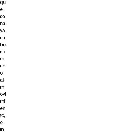
qu
e
se
ha
ya
su
be
sti
m
ad
o
al
m
ovi
mi
en
to,
e
in