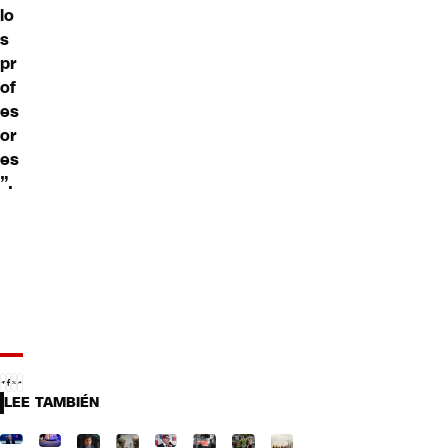
lo
s
pr
of
es
or
es
”.
LEE TAMBIÉN