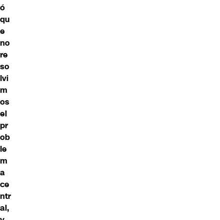
ó
qu
e
no
re
so
lvi
m
os
el
pr
ob
le
m
a
ce
ntr
al,
y