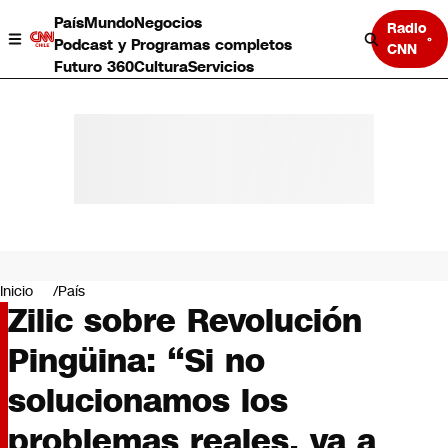
País
Mundo
Negocios
Radio
Podcast y Programas completos
CNN
Futuro 360
Cultura
Servicios
País
Mundo
Negocios
Inicio
País
Zilic sobre Revolución
Deportes
Programas completos
Pingüina: “Si no
Cultura
Servicios
solucionamos los
Bits
CNN Data
problemas reales, va a
CNN tiempo