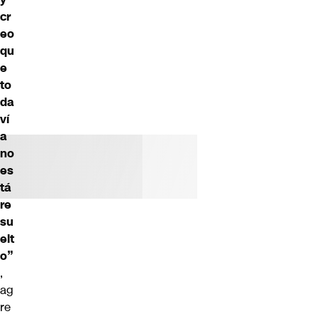
cr
eo
qu
e
to
da
ví
a
no
es
tá
re
su
elt
o”
,
ag
re