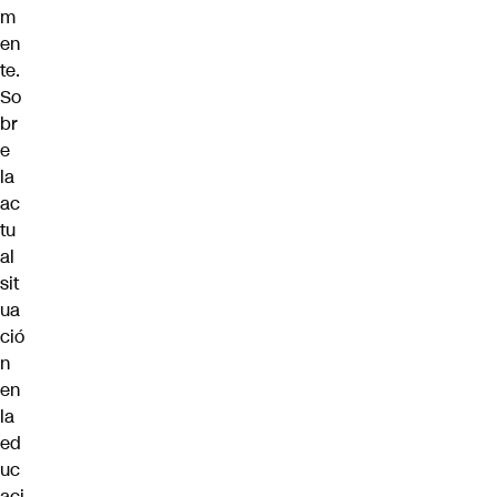
m
en
te.
So
br
e
la
ac
tu
al
sit
ua
ció
n
en
la
ed
uc
aci