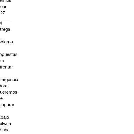
emios
car
027
I
trega
bierno
0
opuestas
ra
frentar
ergencia
boral:
Queremos
ue
cuperar
abajo
elva a
r una