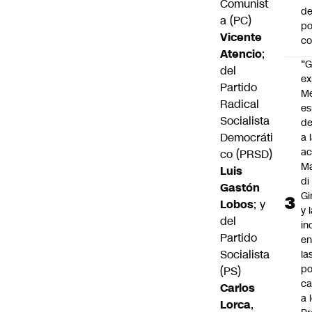
Comunist
de
a (PC)
po
Vicente
c
Atencio
;
“G
del
ex
Partido
M
Radical
es
Socialista
de
Democráti
a 
ac
co (PRSD)
Ma
Luis
di
Gastón
Gi
Lobos
; y
y 
del
in
Partido
en
Socialista
la
po
(PS)
ca
Carlos
a 
Lorca
,