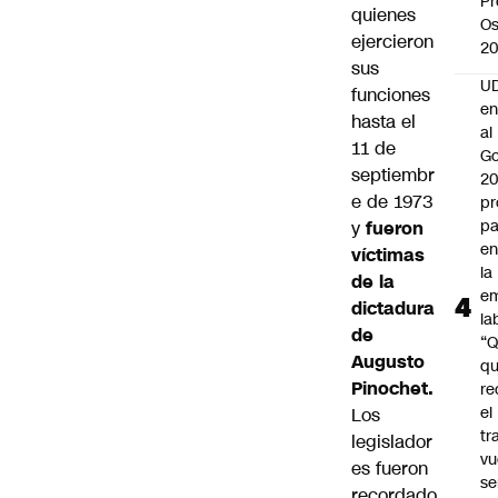
Pr
quienes
Os
ejercieron
2
sus
UD
funciones
en
hasta el
al
11 de
Go
septiembr
2
e de 1973
pr
pa
y
fueron
en
víctimas
la
de la
em
dictadura
la
de
“
Augusto
q
Pinochet
.
re
el
Los
tr
legislador
vu
es fueron
se
recordado