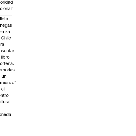
ioridad
cional”
lieta
enegas
erriza
 Chile
ra
esentar
 libro
orteña.
emorias
 un
mienzo”
 el
ntro
ltural
a
oneda