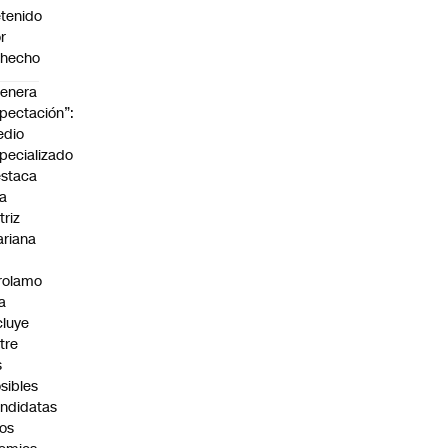
tenido
r
ohecho
enera
pectación”:
edio
pecializado
staca
la
triz
riana
rolamo
la
cluye
tre
s
sibles
ndidatas
los