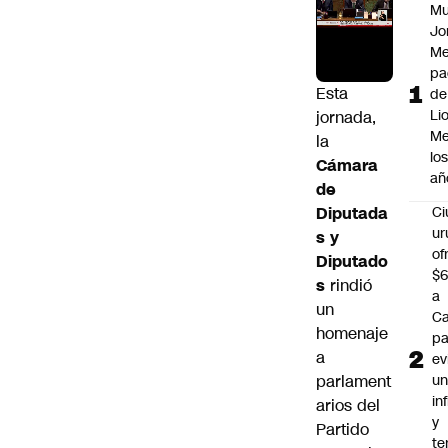
Mu
Jo
Me
pa
Esta
de
Li
jornada,
Me
la
lo
Cámara
añ
de
Diputada
C
ur
s y
of
Diputado
$6
s
rindió
a
un
Ca
homenaje
pa
a
ev
parlament
u
in
arios del
y
Partido
te