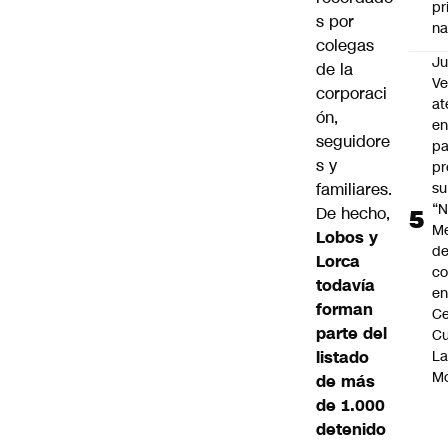
pr
s por
na
colegas
Ju
de la
V
corporaci
at
ón,
en
seguidore
pa
s y
pr
familiares.
su
“N
De hecho,
M
Lobos y
de
Lorca
co
todavía
en
forman
Ce
parte del
Cu
listado
L
M
de más
de 1.000
detenido