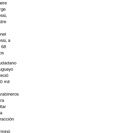
ere
rge
ssi,
dre
onel
ssi, a
s 68
os
iudadano
uguayo
reció
0 mil
rabineros
ra
itar
na
fracción
rminó