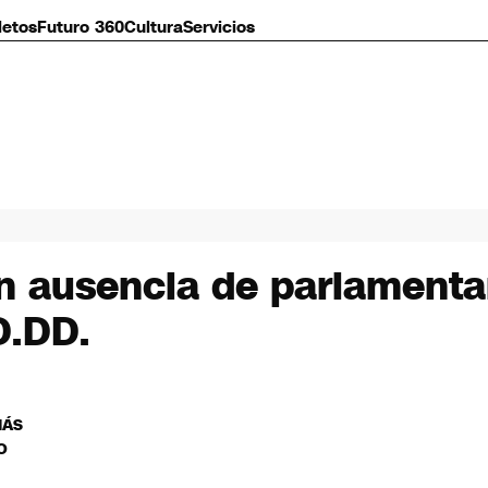
letos
Futuro 360
Cultura
Servicios
an ausencia de parlamenta
D.DD.
MÁS
O