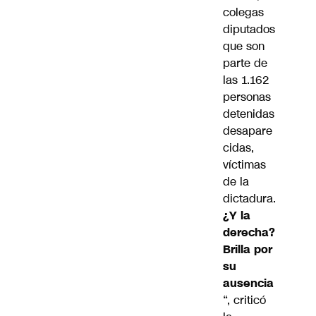
colegas
diputados
que son
parte de
las 1.162
personas
detenidas
desapare
cidas,
víctimas
de la
dictadura.
¿Y la
derecha?
Brilla por
su
ausencia
“, criticó