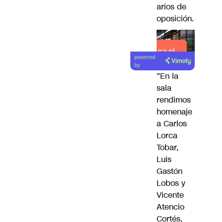
arios de
oposición.
Lea el
powered
artículo
by
“En la
sala
rendimos
homenaje
a Carlos
Lorca
Tobar,
Luis
Gastón
Lobos y
Vicente
Atencio
Cortés,