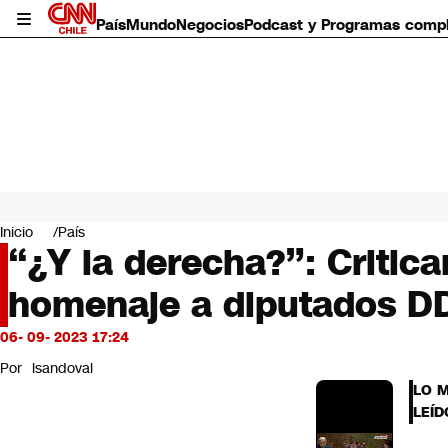
País
Mundo
Negocios
Podcast y Programas comp
País
Mundo
Inicio
País
Negocios
“¿Y la derecha?”: Critic
Deportes
homenaje a diputados D
Programas completos
Cultura
Servicios
06- 09- 2023 17:24
Bits
Por
lsandoval
CNN Data
LO 
CNN tiempo
LEÍD
Futuro 360
Opinión