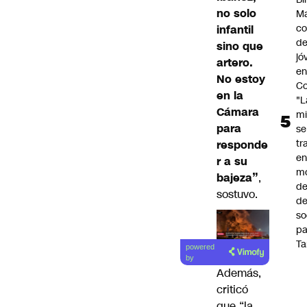
no solo
Ma
co
infantil
de
sino que
jó
artero.
e
No estoy
Co
en la
"L
Cámara
mi
para
se
tr
responde
en
r a su
m
bajeza”
,
d
sostuvo.
de
so
pa
Ta
powered
by
Además,
criticó
que “la