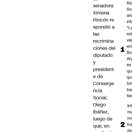
Ra
senadora
So
Ximena
an
Rincón
re
in
spondió a
"L
las
es
vi
recrimina
en
ciones del
Bra
diputado
Ar
y
es
president
qu
e de
qu
Converge
to
ba
ncia
ti
Social,
Diego
In
Ibáñez
,
m
m
luego de
ba
que, en
du