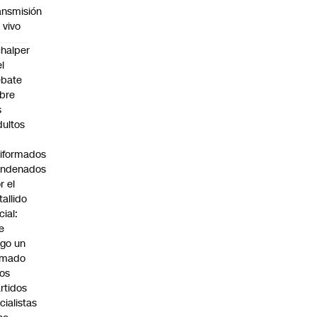
ansmisión
 vivo
halper
el
ebate
bre
s
dultos
iformados
ondenados
r el
tallido
cial:
e
go un
amado
los
rtidos
icialistas