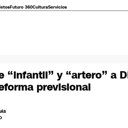
letos
Futuro 360
Cultura
Servicios
 “infantil” y “artero” a D
reforma previsional
MÁS
O