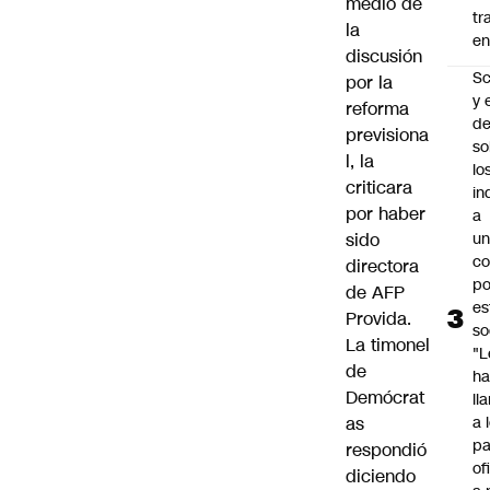
medio de
tr
la
en
discusión
Sc
por la
y 
reforma
d
previsiona
so
l, la
lo
criticara
in
por haber
a
sido
un
c
directora
po
de AFP
es
Provida.
so
La timonel
"L
de
ha
Demócrat
ll
as
a 
pa
respondió
of
diciendo