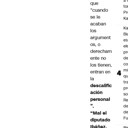
a 
que
to
“cuando
Pr
se le
Ka
acaban
Ka
los
Bi
argument
es
os, o
el
derecham
pr
ente no
d
co
los tienen,
mi
entran en
q
la
tr
descalific
pr
ación
so
personal
Re
”.
de
de
“
Mal el
Fu
diputado
Ibáñez,
Bi