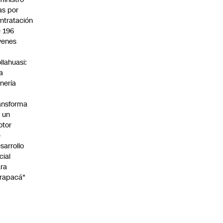
s por
ntratación
 196
venes
n
llahuasi:
a
nería
ansforma
 un
otor
e
sarrollo
cial
ra
rapacá"