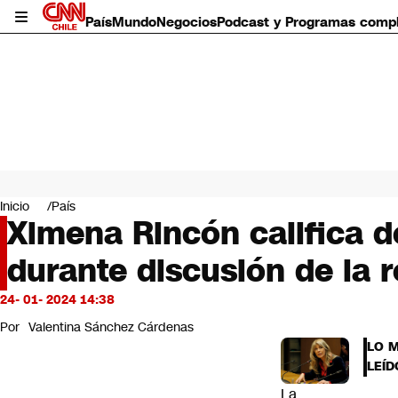
País
Mundo
Negocios
Podcast y Programas comp
País
Mundo
Inicio
País
Negocios
Ximena Rincón califica de
Deportes
durante discusión de la 
Programas completos
Cultura
Servicios
24- 01- 2024 14:38
Bits
Por
Valentina Sánchez Cárdenas
CNN Data
LO 
CNN tiempo
LEÍD
Futuro 360
La
Opinión