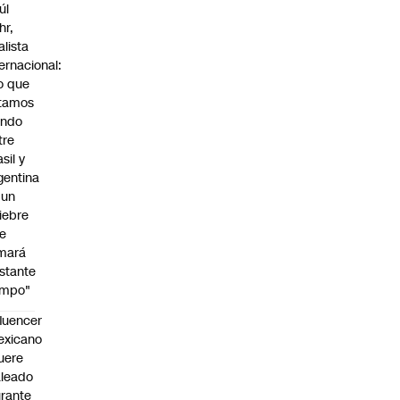
úl
hr,
alista
ternacional:
o que
tamos
endo
tre
sil y
gentina
 un
iebre
e
mará
stante
empo"
fluencer
exicano
uere
leado
rante