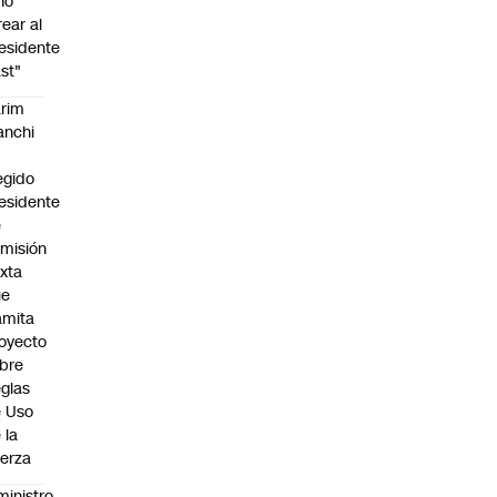
no
rear al
esidente
st"
rim
anchi
egido
esidente
e
misión
xta
ue
amita
oyecto
bre
glas
 Uso
 la
erza
ministro