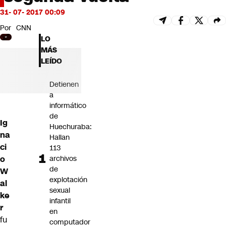
Futuro 360
31- 07- 2017 00:09
Opinión
Por
CNN
LO
MÁS
LEÍDO
Detienen
a
informático
de
Ig
Huechuraba:
na
Hallan
ci
113
o
archivos
de
W
explotación
al
sexual
ke
infantil
r
en
fu
computador