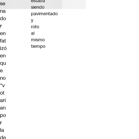
estaba
se
siendo
na
pavimentado
do
y
r
roto
en
al
mismo
fat
tiempo
izó
en
qu
e
no
“v
ot
arí
an
po
r
la
de