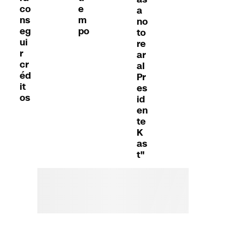
co
e
a
ns
m
no
eg
po
to
ui
re
r
ar
cr
al
éd
Pr
it
es
os
id
en
te
K
as
t"