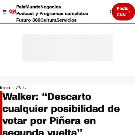
País
Mundo
Negocios
Radio
Podcast y Programas completos
CNN
Futuro 360
Cultura
Servicios
País
Mundo
Negocios
Inicio
País
Walker: “Descarto
Deportes
Programas completos
cualquier posibilidad de
Cultura
Servicios
votar por Piñera en
Bits
CNN Data
segunda vuelta”
CNN tiempo