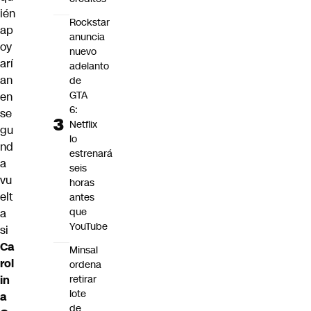
ién
Rockstar
ap
anuncia
oy
nuevo
arí
adelanto
an
de
GTA
en
6:
se
Netflix
gu
lo
nd
estrenará
a
seis
vu
horas
elt
antes
que
a
YouTube
si
Ca
Minsal
rol
ordena
in
retirar
lote
a
de