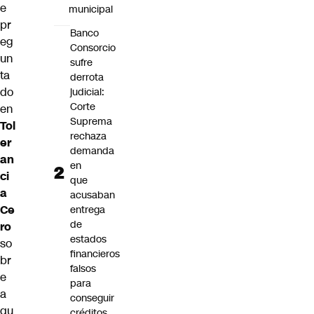
e
municipal
pr
Banco
eg
Consorcio
un
sufre
ta
derrota
do
judicial:
Corte
en
Suprema
Tol
rechaza
er
demanda
an
en
ci
que
a
acusaban
Ce
entrega
de
ro
estados
so
financieros
br
falsos
e
para
a
conseguir
qu
créditos