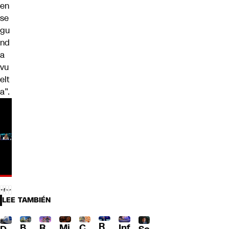
en
se
gu
nd
a
vu
elt
a”.
LEE TAMBIÉN
R
B
R
Mi
C
Inf