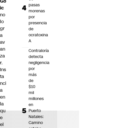
Go
pasas
ic
morenas
no
por
lo
presencia
gr
de
a
ocratoxina
A
av
an
Contraloría
za
detecta
r.
negligencia
por
Ins
más
ta
de
nci
$10
a
mil
en
millones
la
en
qu
Puerto
Natales:
e
Camino
el