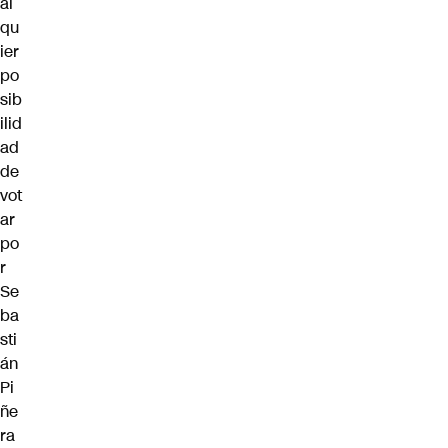
al
qu
ier
po
sib
ilid
ad
de
vot
ar
po
r
Se
ba
sti
án
Pi
ñe
ra