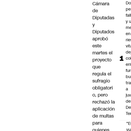
Do
Cámara
pe
de
fa
Diputadas
y 
y
me
Diputados
en
aprobó
ri
este
vit
de
martes el
co
proyecto
en
que
fu
regula el
bu
sufragio
tr
obligatori
a
o, pero
ju
de
rechazó la
De
aplicación
Te
de multas
para
"E
quienes
vu