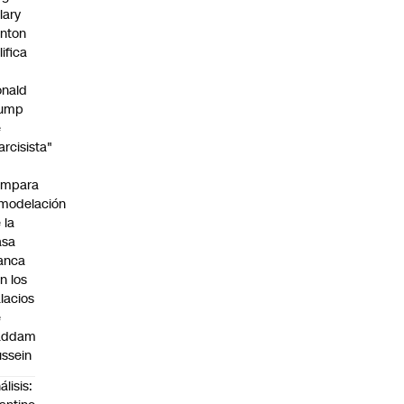
llary
inton
lifica
nald
rump
e
arcisista"
ompara
modelación
 la
asa
anca
n los
lacios
e
addam
ssein
álisis: