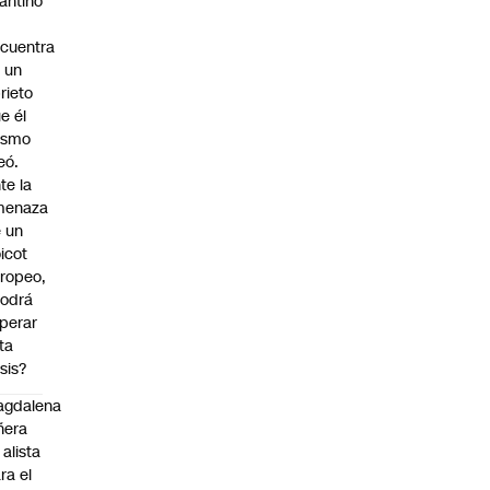
fantino
cuentra
 un
rieto
e él
ismo
eó.
te la
menaza
 un
icot
ropeo,
odrá
perar
ta
isis?
agdalena
ñera
 alista
ra el