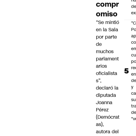
h
compr
de
omiso
ex
“Se mintió
“C
en la Sala
Po
ap
por parte
co
de
e
muchos
cu
parlament
po
arios
re
oficialista
en
s”,
de
y
declaró la
ca
diputada
su
Joanna
tr
Pérez
d
(Demócrat
"v
as),
autora del