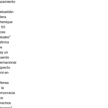
nzamiento
e
ebastián
ñera
henique
 50
ces
obales”
afirma
ue
ay un
uerdo
ternacional
specto
 rol en
fensa
 la
emocracia
los
rechos