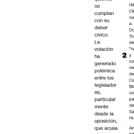
Hi
no
Cl
cumplan
ca
con su
a
deber
Do
cívico.
T
La
d
votación
"n
y
ha
c
generado
re
polémica
de
entre los
C
legislador
Bl
es,
co
particular
pa
d
mente
S
desde la
Hu
oposición,
que acusa
An