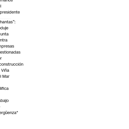
umanos”
l
presidente
hantas”:
duje
unta
ntra
mpresas
estionadas
r
construcción
 Viña
l Mar
lifica
abajo
e
ergüenza"