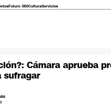
letos
Futuro 360
Cultura
Servicios
nción?: Cámara aprueba p
a sufragar
MÁS
O