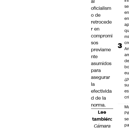
In
al
se
oficialism
en
o de
en
retrocede
ap
r en
qu
compromi
m
sos
cr
An
previame
a
nte
de
asumidos
bo
para
eu
asegurar
¿p
la
su
efectivida
es
cr
d de la
norma.
M
Lee
Pi
también:
se
pa
Cámara