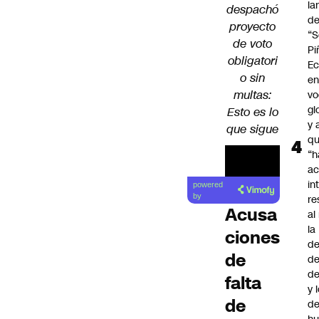
la
despachó
d
proyecto
“S
de voto
Pi
obligatori
Ec
o sin
en
multas:
vo
gl
Esto es lo
y 
que sigue
q
“h
ac
in
powered
by
re
Acusa
al
la
ciones
de
de
de
d
falta
y 
de
de