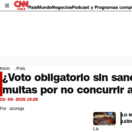
País
Mundo
Negocios
Podcast y Programas comp
País
Mundo
Inicio
País
Negocios
¿Voto obligatorio sin sa
Deportes
multas por no concurrir 
Programas completos
Cultura
Servicios
02- 09- 2025 19:29
Bits
Por
azuniga
CNN Data
LO 
CNN tiempo
LEÍD
Futuro 360
La
Opinión