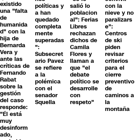
existido
políticas y
salió lo
con la
una "falta
a han
poblacion
nieve y no
de
quedado
al": Ferias
paralizars
humanida
completa
Libres
e":
d" con la
mente
rechazan
Centros
hija de
superadas
dichos de
de ski
Bernarda
":
Camila
piden
Vera y
Subsecret
Flores y
revisar
ante las
ario Pavez
llaman a
criterios
críticas de
se refiere
que "el
para el
Fernando
a la
debate
cierre
Rabat
polémica
político se
preventivo
sobre la
con el
desarrolle
de
gestión
senador
con
caminos a
del caso
Squella
respeto"
la
responde:
montaña
"Él está
muy
desinform
ado,