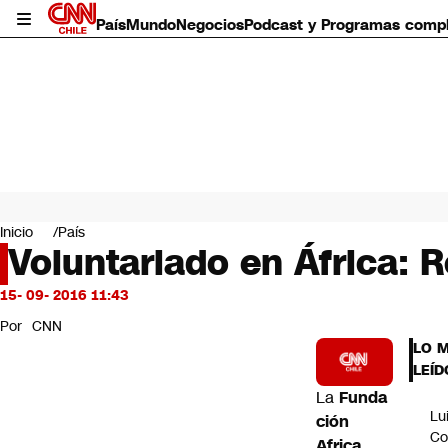
País
Mundo
Negocios
Podcast y Programas comp
País
Mundo
Inicio
País
Negocios
Voluntariado en África: R
Deportes
Programas completos
15- 09- 2016 11:43
Cultura
Por
CNN
Servicios
LO 
Bits
LEÍD
CNN Data
La
Funda
CNN tiempo
Lu
ción
Futuro 360
Co
Africa
Opinión