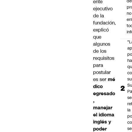
de
ente
pr
ejecutivo
no
de la
en
fundación,
to
explicó
in
que
"L
algunos
ap
de los
po
requisitos
h
para
q
postular
c
es ser
mé
su
Su
dico
P
egresado
se
,
re
manejar
la
el idioma
po
inglés y
co
poder
se