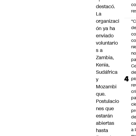
c
destacó.
re
La
organizaci
"C
d
ón ya ha
co
enviado
co
voluntario
ni
s a
n
Zambia,
pa
Kenia,
Ce
Sudáfrica
de
pi
y
re
Mozambi
cr
que.
pa
Postulacio
ci
nes que
pr
estarán
d
abiertas
c
a 
hasta