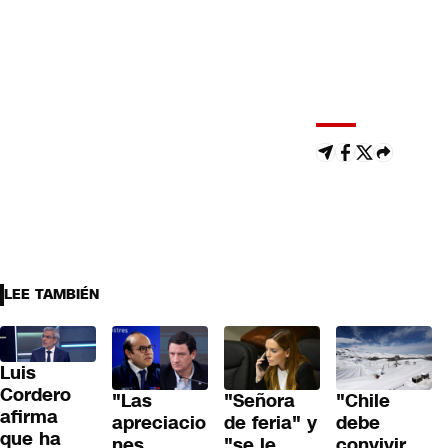
LEE TAMBIÉN
Luis
Cordero
"Las
"Señora
"Chile
afirma
apreciacio
de feria" y
debe
que ha
nes
"se le
convivir