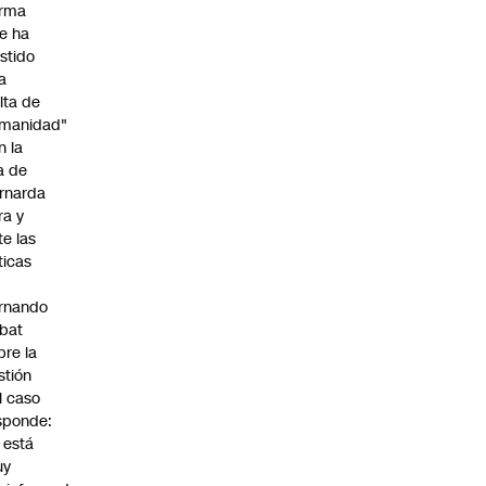
irma
e ha
istido
a
alta de
manidad"
n la
ja de
rnarda
ra y
te las
íticas
rnando
bat
bre la
stión
l caso
sponde:
l está
uy