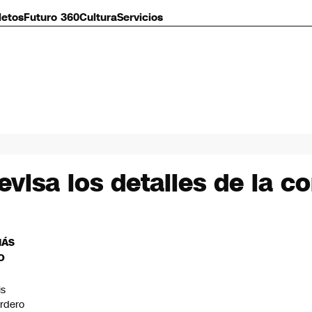
letos
Futuro 360
Cultura
Servicios
evisa los detalles de la c
MÁS
O
is
rdero