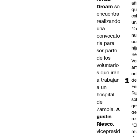
af
Dream
se
qu
encuentra
ex
realizando
un
una
"f
hu
convocato
co
ria para
hi
ser parte
Be
de los
Ve
voluntario
an
s que irán
cr
a trabajar
de
Fe
a un
Ra
hospital
so
de
ge
Zambia.
A
de
gustín
re
Riesco
,
"É
vicepresid
m