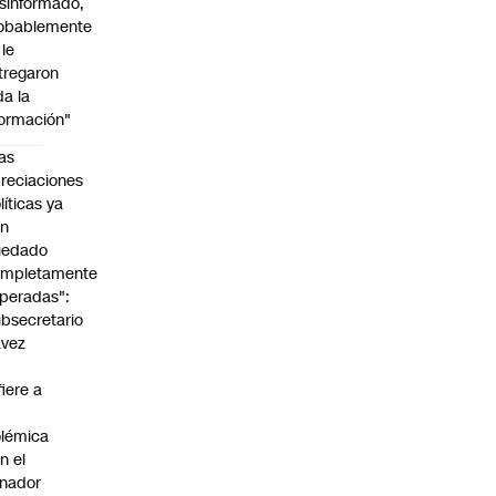
sinformado,
obablemente
 le
tregaron
da la
formación"
as
reciaciones
líticas ya
an
uedado
ompletamente
peradas":
bsecretario
avez
fiere a
lémica
n el
nador