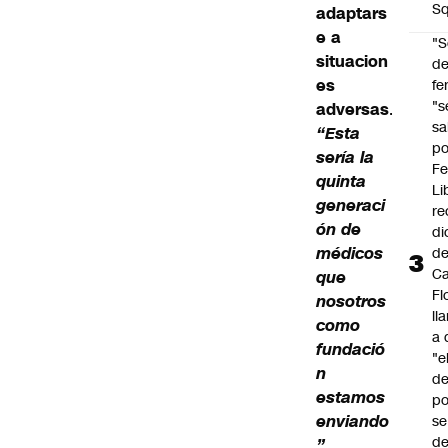
Sq
adaptars
e a
"S
situacion
d
es
fe
"s
adversas
.
sa
“Esta
po
sería la
Fe
quinta
Li
generaci
re
ón de
di
médicos
d
Ca
que
Fl
nosotros
ll
como
a 
fundació
"e
n
d
estamos
po
enviando
se
de
”
,