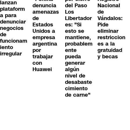
lanzan
denuncia
del Paso
Nacional
plataform
amenazas
Los
de
a para
de
Libertador
Vándalos:
denunciar
Estados
es: "Si
Pide
negocios
Unidos a
esto se
eliminar
de
empresa
mantiene,
restriccion
funcionam
argentina
probablem
es a la
iento
por
ente
gratuidad
irregular
trabajar
pueda
y becas
con
generar
Huawei
algún
nivel de
desabaste
cimiento
de carne"