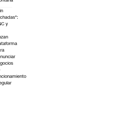
ontaña
in
chadas":
NC y
nzan
ataforma
ra
nunciar
gocios
e
ncionamiento
regular