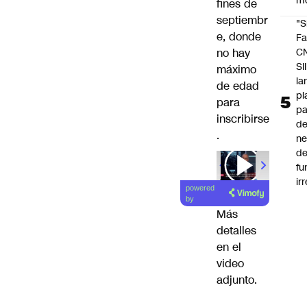
m
fines de
septiembr
"S
e, donde
Fa
no hay
C
SII
máximo
la
de edad
pl
para
pa
inscribirse
de
.
ne
d
fu
ir
powered
by
Más
detalles
en el
video
adjunto.