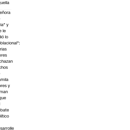
uella
eñora
e
ria" y
e le
lió lo
blacional":
rias
bres
chazan
chos
e
mila
ores y
aman
que
l
ebate
lítico
sarrolle