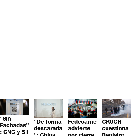
"Sin
"De forma
Fedecarne
CRUCH
Fachadas"
descarada
advierte
cuestiona
: CNC y SII
": China
por cierre
Registro