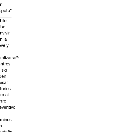
on
speto"
hile
ebe
nvivir
n la
eve y
o
ralizarse":
ntros
 ski
den
visar
iterios
ra el
erre
eventivo
e
aminos
la