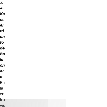
J.
A.
Ka
st
el
tri
un
fo
de
Bo
ls
on
ar
o
En
la
en
tre
vis