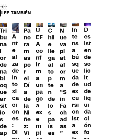
LEE TAMBIÉN
D
In
U
Tri
Pa
C
N
A
es
te
EF
bu
no
hil
ue
nt
ist
ns
A
na
ra
e
va
e
en
a
co
l
m
lle
pl
al
de
bú
nf
or
as
ga
at
za
so
sq
ir
de
po
al
af
de
lic
ue
m
na
r
to
or
in
it
da
a
bl
el
p
m
to
ud
de
un
oq
Dí
te
a
xi
de
ex
pa
ue
a
n
“S
ca
liq
cu
go
ar
de
de
in
ci
ui
rsi
a
sit
la
lo
Fa
on
da
on
ex
io
Ni
s
ch
es
ci
ist
e
s
ñe
pa
ad
:
ón
a
m
de
z:
ís
as
Di
fo
ex
pl
ap
Vi
es
”
pu