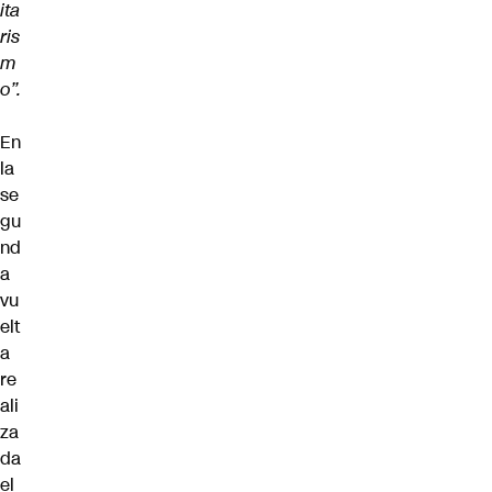
ita
ris
m
o”.
En
la
se
gu
nd
a
vu
elt
a
re
ali
za
da
el