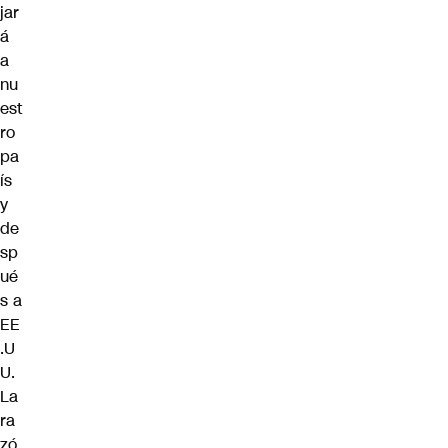
jar
á
a
nu
est
ro
pa
ís
y
de
sp
ué
s a
EE
.U
U.
La
ra
zó