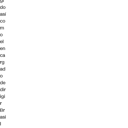
gi
do
así
co
m
o
el
en
ca
rg
ad
o
de
dir
igi
r
Br
asi
l