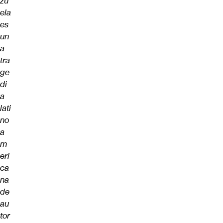
zu
ela
es
un
a
tra
ge
di
a
lati
no
a
m
eri
ca
na
de
au
tor