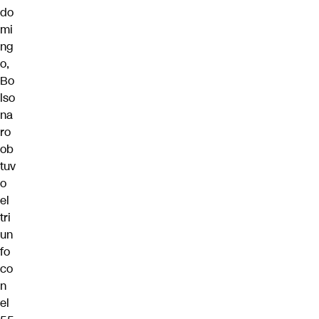
do
mi
ng
o,
Bo
lso
na
ro
ob
tuv
o
el
tri
un
fo
co
n
el