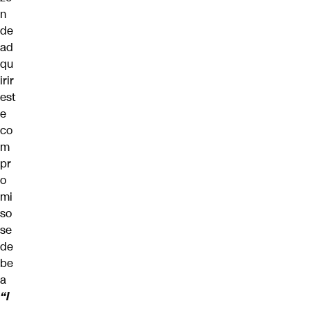
n
de
ad
qu
irir
est
e
co
m
pr
o
mi
so
se
de
be
a
“l