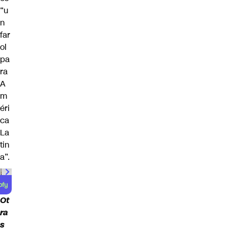
“u
n
far
ol
pa
ra
A
m
éri
ca
La
tin
a”.
00:00
/
00:59
Ot
ra
s