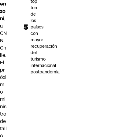
top
en
ten
zo
de
ni
,
los
a
países
CN
con
mayor
N
recuperación
Ch
del
ile.
turismo
El
internacional
pr
postpandemia
óxi
m
o
mi
nis
tro
de
tall
ó