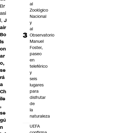
al
Br
Zoológico
asi
Nacional
l,
J
y
air
al
Bo
Observatorio
ls
Manuel
Foster,
on
paseo
ar
en
o,
teleférico
se
y
rá
seis
a
lugares
Ch
para
disfrutar
ile
de
,
la
se
naturaleza
gú
UEFA
n
confirma