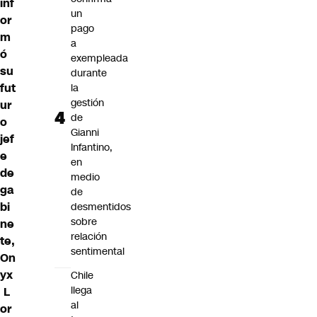
inf
un
or
pago
m
a
ó
exempleada
su
durante
fut
la
gestión
ur
de
o
Gianni
jef
Infantino,
e
en
de
medio
ga
de
bi
desmentidos
sobre
ne
relación
te,
sentimental
On
yx
Chile
llega
L
al
or