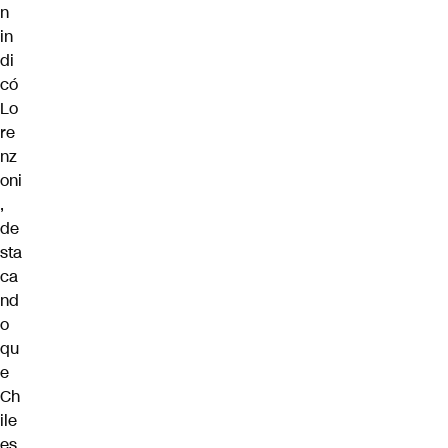
n
in
di
có
Lo
re
nz
oni
,
de
sta
ca
nd
o
qu
e
Ch
ile
es