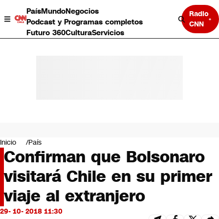
País
Mundo
Negocios
Radio
Podcast y Programas completos
CNN
Futuro 360
Cultura
Servicios
País
Mundo
Negocios
Inicio
País
Confirman que Bolsonaro
Deportes
Programas completos
visitará Chile en su primer
Cultura
Servicios
viaje al extranjero
Bits
CNN Data
29- 10- 2018 11:30
CNN tiempo