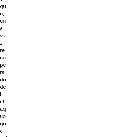
qu
e,
un
a
ve
z
re
cu
pe
ra
do
de
l
at
aq
ue
qu
e