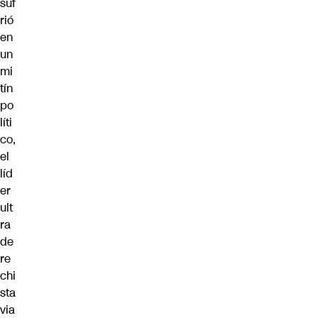
suf
rió
en
un
mi
tín
po
líti
co,
el
líd
er
ult
ra
de
re
chi
sta
via