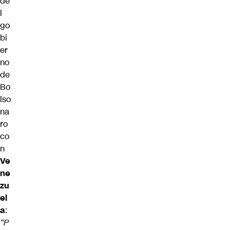
de
l
go
bi
er
no
de
Bo
lso
na
ro
co
n
Ve
ne
zu
el
a
:
“P