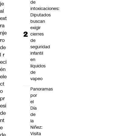
de
je
intoxicaciones:
al
Diputados
ext
buscan
ra
exigir
nje
cierres
ro
de
seguridad
de
infantil
l r
en
eci
líquidos
én
de
ele
vapeo
ct
Panoramas
o
por
pr
el
esi
Día
de
de
nt
la
e
Niñez:
Visita
de