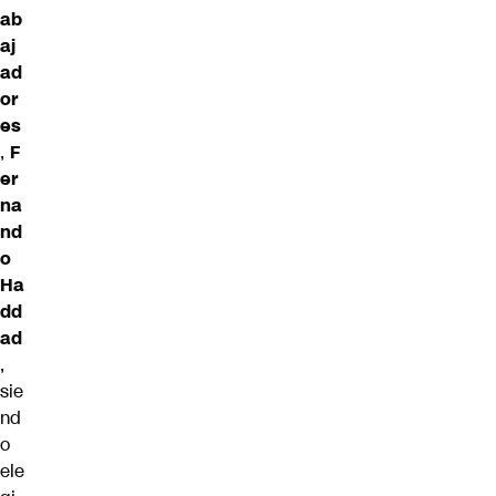
ab
aj
ad
or
es
,
F
er
na
nd
o
Ha
dd
ad
,
sie
nd
o
ele