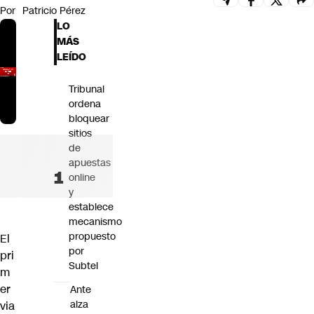
Por
Patricio Pérez
Futuro 360
LO
Opinión
MÁS
LEÍDO
Tribunal
ordena
bloquear
sitios
de
apuestas
online
y
establece
mecanismo
propuesto
El
por
pri
Subtel
m
er
Ante
alza
via