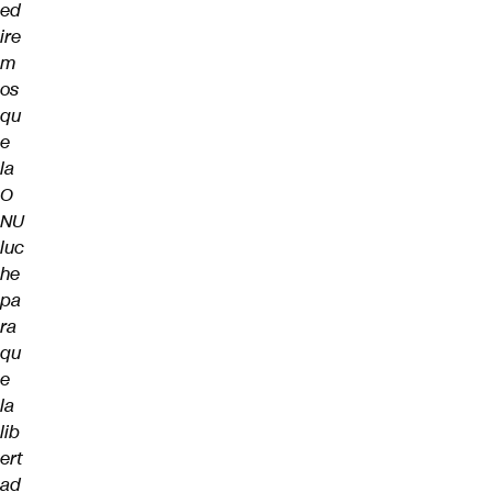
ed
ire
m
os
qu
e
la
O
NU
luc
he
pa
ra
qu
e
la
lib
ert
ad