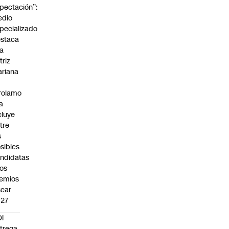
pectación”:
edio
pecializado
staca
la
triz
riana
rolamo
la
cluye
tre
s
sibles
ndidatas
los
emios
car
027
I
trega