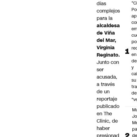
días
“C
Po
complejos
ap
para la
co
alcaldesa
em
de Viña
cu
del Mar,
po
Virginia
re
Reginato.
en
de
Junto con
y
ser
cal
acusada,
su
a través
tr
de un
de
reportaje
"v
publicado
M
en
The
Jo
Clinic
, de
Me
haber
p
presionad
d