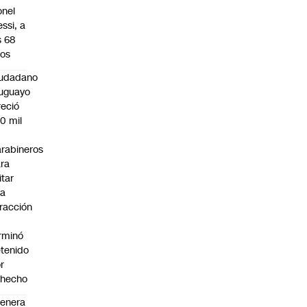
onel
ssi, a
s 68
os
iudadano
uguayo
reció
0 mil
rabineros
ra
itar
na
fracción
rminó
tenido
r
ohecho
enera