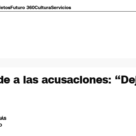
letos
Futuro 360
Cultura
Servicios
e a las acusaciones: “Dej
MÁS
O