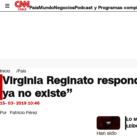
País
Mundo
Negocios
Podcast y Programas comp
País
Mundo
Inicio
País
Negocios
Virginia Reginato respond
Deportes
ya no existe”
Programas completos
Cultura
Servicios
15- 03- 2019 10:46
Bits
Por
Patricio Pérez
CNN Data
LO 
CNN tiempo
LEÍD
Futuro 360
Han sido
Opinión