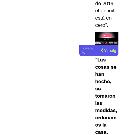
de 2019,
el déficit
está en
cero”.
Lea el
powered
artículo
by
“
Las
cosas se
han
hecho,
se
tomaron
las
medidas,
ordenam
os la
casa.