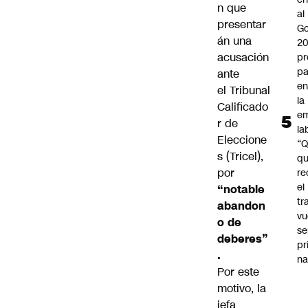
n que
al
presentar
Go
án una
2
acusación
pr
pa
ante
en
el Tribunal
la
Calificado
em
r de
la
Eleccione
“
s (Tricel),
q
por
re
el
“notable
tr
abandon
vu
o de
se
deberes”
pr
.
na
Por este
motivo, la
jefa