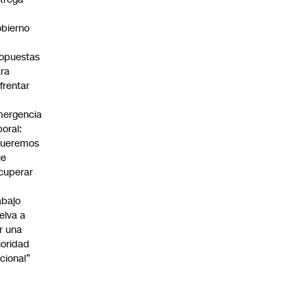
bierno
0
opuestas
ra
frentar
ergencia
boral:
Queremos
ue
cuperar
abajo
elva a
r una
ioridad
cional”