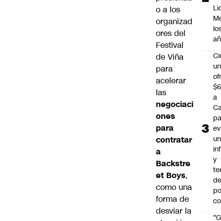
Li
o a los
Me
organizad
lo
ores del
añ
Festival
C
de Viña
ur
para
of
acelerar
$6
las
a
negociaci
Ca
ones
pa
para
ev
u
contratar
in
a
y
Backstre
te
et Boys
,
de
como una
po
forma de
c
desviar la
“G