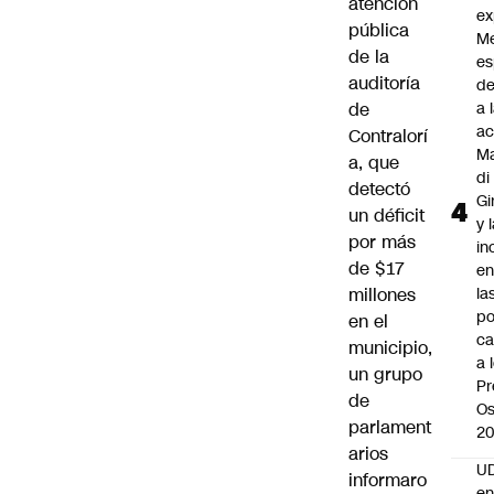
atención
ex
pública
M
de la
es
auditoría
de
de
a 
ac
Contralorí
Ma
a, que
di
detectó
Gi
un déficit
y 
por más
in
de $17
en
millones
la
po
en el
ca
municipio,
a 
un grupo
Pr
de
Os
parlament
2
arios
UD
informaro
en