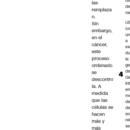
di
las
de
remplaza
na
n.
U
Sin
co
embargo,
un
en el
a
cáncer,
e
este
du
proceso
la
ordenado
ge
d
se
Gi
descontro
In
la. A
e
medida
m
que las
d
células se
de
hacen
so
re
más y
se
más