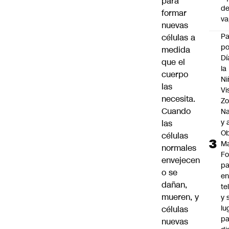
para
d
formar
v
nuevas
P
células a
po
medida
Dí
que el
la
cuerpo
Ni
las
Vi
necesita.
Zo
Cuando
Na
y 
las
Ob
células
M
normales
Fo
envejecen
p
o se
e
dañan,
te
mueren, y
y 
lu
células
pa
nuevas