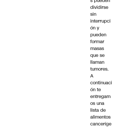
s pueden
dividirse
sin
interrupci
ón y
pueden
formar
masas
que se
llaman
tumores.
A
continuaci
ón te
entregam
os una
lista de
alimentos
canceríge