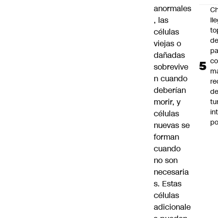
anormales
Ch
, las
ll
to
células
de
viejas o
pa
dañadas
c
sobrevive
m
n cuando
re
deberían
de
morir, y
tu
in
células
p
nuevas se
forman
cuando
no son
necesaria
s. Estas
células
adicionale