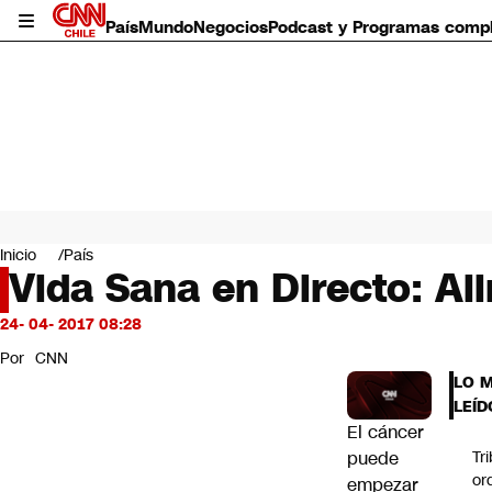
País
Mundo
Negocios
Podcast y Programas comp
País
Mundo
Inicio
País
Negocios
Vida Sana en Directo: Al
Deportes
Programas completos
24- 04- 2017 08:28
Cultura
Por
CNN
Servicios
LO 
Bits
LEÍD
CNN Data
El cáncer
CNN tiempo
puede
Tr
Futuro 360
or
empezar
Opinión