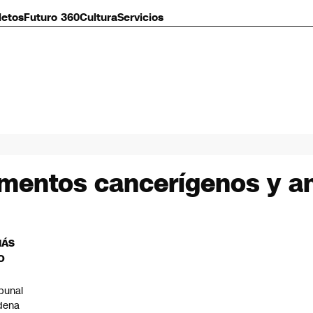
letos
Futuro 360
Cultura
Servicios
imentos cancerígenos y a
MÁS
O
ibunal
dena