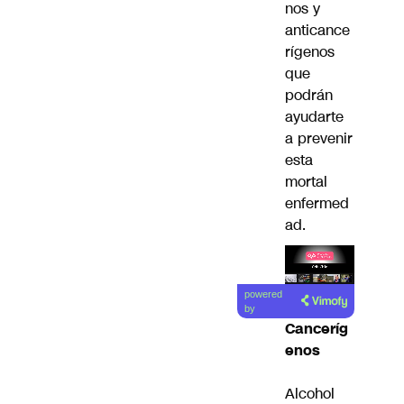
nos y
anticance
rígenos
que
podrán
ayudarte
a prevenir
esta
mortal
enfermed
ad.
Lea el
powered
artículo
by
Canceríg
enos
Alcohol