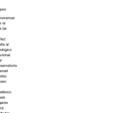
e
apeo
anoramas
r el
a de
ñez:
sita al
ológico
cional
al
servatorio
anuel
ster,
aseo
n
leférico
seis
gares
ra