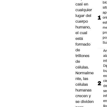
bl
casi en
si
cualquier
ap
lugar del
on
cuerpo
es
humano,
me
el cual
pr
po
está
Su
formado
de
An
trillones
al
in
de
Di
células.
b
Normalme
ex
nte, las
ci
células
d
humanas
se
crecen y
in
e
se dividen
lí