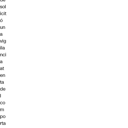
sol
icit
ó
un
a
vig
ila
nci
a
at
en
ta
de
l
co
m
po
rta