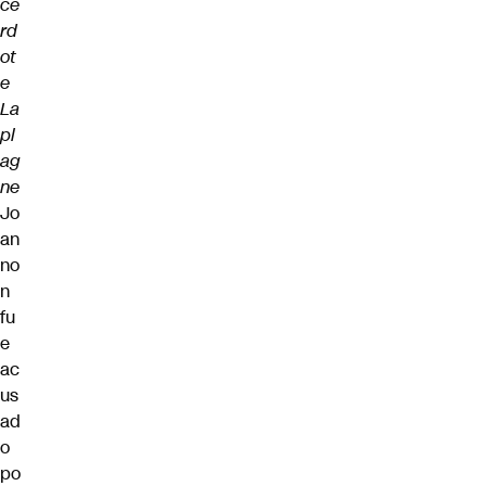
ce
rd
ot
e
La
pl
ag
ne
Jo
an
no
n
fu
e
ac
us
ad
o
po