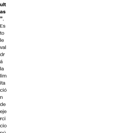
ult
as
”
.
Es
to
le
val
dr
á
la
lim
ita
ció
n
de
eje
rci
cio
pú