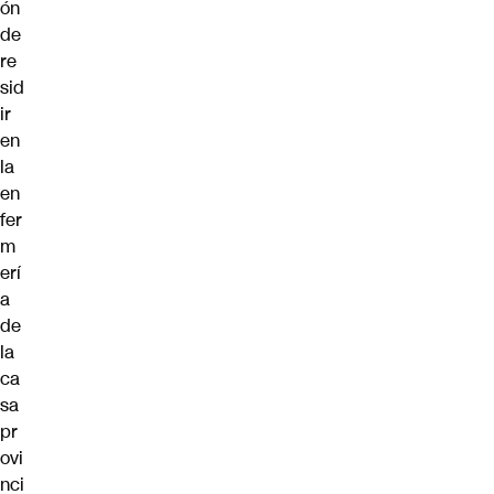
ón
de
re
sid
ir
en
la
en
fer
m
erí
a
de
la
ca
sa
pr
ovi
nci