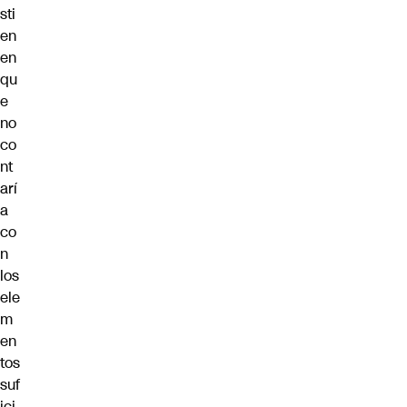
sti
en
en
qu
e
no
co
nt
arí
a
co
n
los
ele
m
en
tos
suf
ici