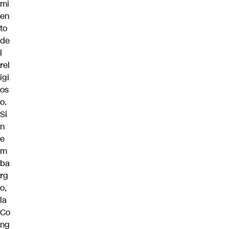
mi
en
to
de
l
rel
igi
os
o.
Si
n
e
m
ba
rg
o,
la
Co
ng