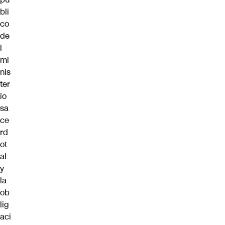
bli
co
de
l
mi
nis
ter
io
sa
ce
rd
ot
al
y
la
ob
lig
aci