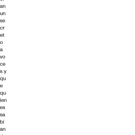
an
un
se
cr
et
o
a
vo
ce
s y
qu
e
qu
ien
es
sa
bí
an