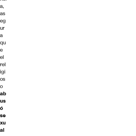
a,
as
eg
ur
a
qu
e
el
rel
igi
os
o
ab
us
ó
se
xu
al