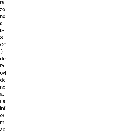
ra
zo
ne
s
(S
S.
CC
.)
de
Pr
ovi
de
nci
a.
La
inf
or
m
aci