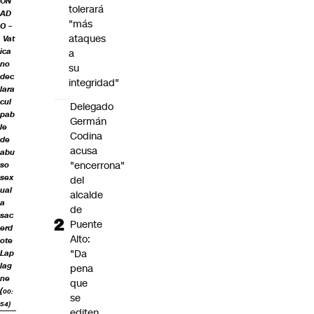
ON
tolerará
AD
"más
O –
ataques
Vat
ica
a
no
su
dec
integridad"
lara
cul
Delegado
pab
Germán
le
Codina
de
acusa
abu
"encerrona"
so
sex
del
ual
alcalde
a
de
sac
Puente
erd
Alto:
ote
"Da
Lap
lag
pena
ne
que
(
00:
se
54)
editen