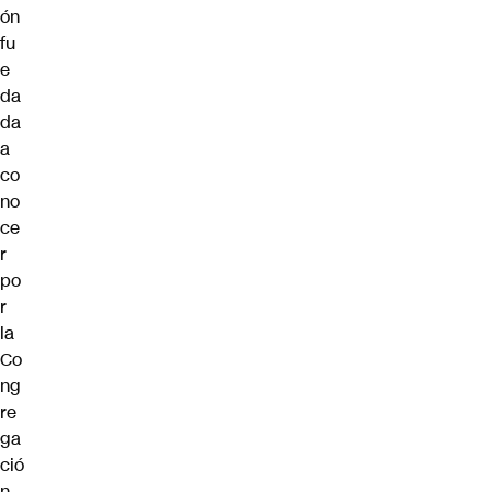
ón
fu
e
da
da
a
co
no
ce
r
po
r
la
Co
ng
re
ga
ció
n