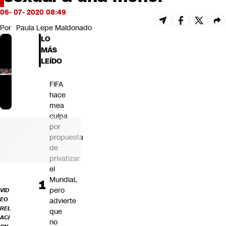
Futuro 360
06- 07- 2020 08:49
Opinión
Por
Paula Lepe Maldonado
LO
MÁS
LEÍDO
FIFA
hace
mea
culpa
por
propuesta
de
privatizar
el
Mundial,
pero
VID
EO
advierte
REL
que
ACI
no