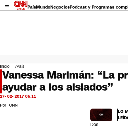
País
Mundo
Negocios
Podcast y Programas comp
País
Mundo
Inicio
País
Negocios
Vanessa Marimán: “La pr
Deportes
ayudar a los aislados”
Programas completos
Cultura
Servicios
27- 02- 2017 06:11
Bits
Por
CNN
CNN Data
LO 
CNN tiempo
LEÍD
Futuro 360
Dos
Opinión