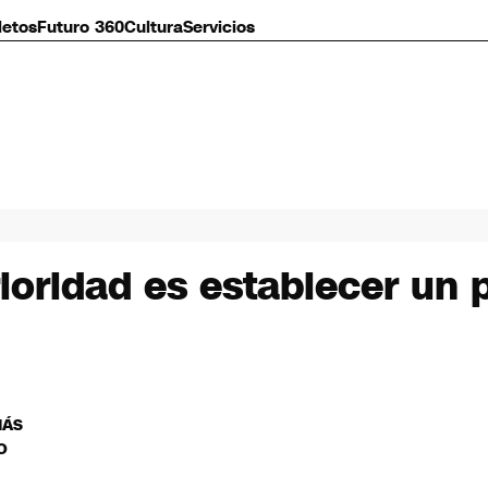
letos
Futuro 360
Cultura
Servicios
ioridad es establecer un 
MÁS
O