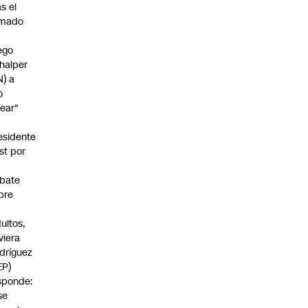
as el
amado
ego
halper
N) a
o
rear"
esidente
st por
bate
bre
s
dultos,
viera
dríguez
EP)
sponde:
se