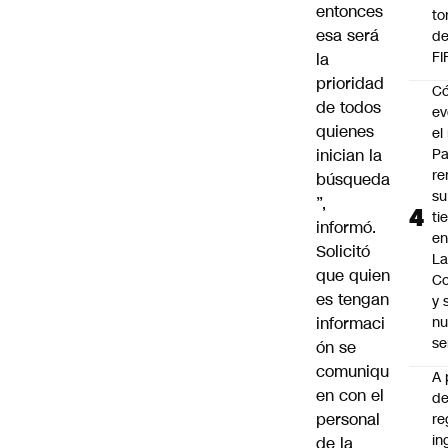
entonces
to
esa será
de
FI
la
prioridad
C
de todos
ev
quienes
el 
inician la
Pa
re
búsqueda
su
”,
ti
informó.
en
Solicitó
La
que quien
C
es tengan
y
informaci
nu
se
ón se
comuniqu
A 
en con el
d
personal
re
in
de la