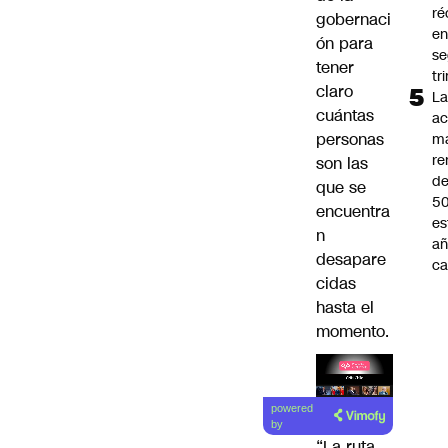
ré
gobernaci
en
ón para
s
tener
tr
claro
L
cuántas
ac
personas
m
re
son las
de
que se
5
encuentra
es
n
añ
desapare
ca
cidas
hasta el
momento.
Lea el
powered
artículo
by
“La ruta