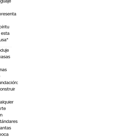
nguaje
presenta
píritu
 esta
usa"
duje
casas
n
nas
e
undación:
onstruir
n
alquier
rte
on
tándares
antas
poca