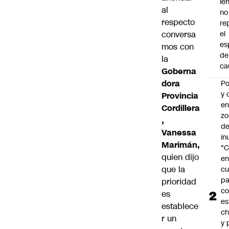
le
al
no
respecto
re
conversa
el
es
mos con
de
la
ca
Goberna
dora
Po
y 
Provincia
e
Cordillera
zo
,
d
Vanessa
in
Marimán,
"C
quien dijo
e
que la
cu
pa
prioridad
c
es
es
establece
ch
r un
y 