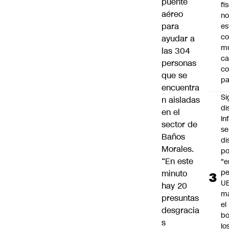
puente
fi
aéreo
no
para
es
co
ayudar a
m
las 304
ca
personas
c
que se
pa
encuentra
Si
n aisladas
di
en el
In
sector de
se
Baños
di
Morales.
po
“En este
"e
pe
minuto
U
hay 20
ma
presuntas
el
desgracia
bo
s
lo