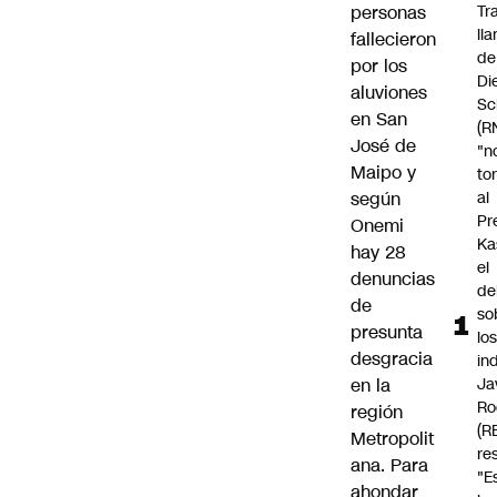
personas
Tr
ll
fallecieron
de
por los
Di
aluviones
Sc
en
San
(R
José de
"n
Maipo
y
to
según
al
Pr
Onemi
Ka
hay 28
el
denuncias
de
de
so
presunta
lo
desgracia
in
en la
Ja
Ro
región
(R
Metropolit
re
ana. Para
"E
ahondar