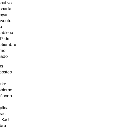
ecutivo
scarta
oyar
oyecto
e
tablece
 17 de
ptiembre
omo
riado
as
posteo
e
ric:
bierno
fiende
plica
fras
 Kast
bre