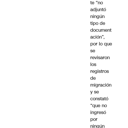
te “no
adjuntó
ningún
tipo de
document
ación”,
por lo que
se
revisaron
los
registros
de
migración
y se
constató
“que no
ingresó
por
ningún