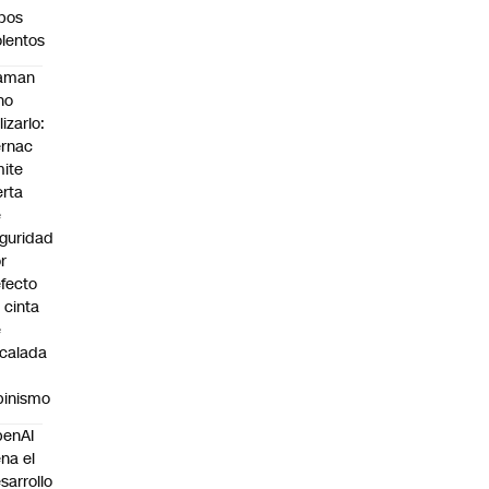
bos
olentos
laman
no
lizarlo:
rnac
ite
erta
e
guridad
r
fecto
 cinta
e
calada
pinismo
penAI
ena el
sarrollo