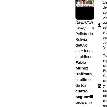
Ej
de
ap
pr
(EFE/CNN
qu
es
Chile)
– La
el
Policía de
se
Bolivia
c
detuvo
fe
este lunes
Tr
al chileno
re
Pablo
d
Muñoz
Bo
Hoffman
,
Go
el último
de
de los
y
cuatro
ex
ci
exguerrill
de
eros
que
so