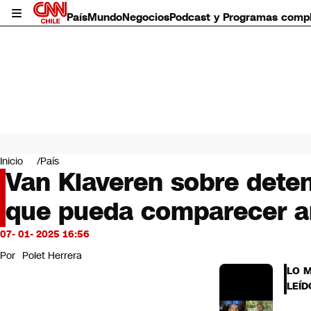
País
Mundo
Negocios
Podcast y Programas comp
País
Mundo
Inicio
País
Negocios
Van Klaveren sobre detenc
Deportes
que pueda comparecer ant
Programas completos
Cultura
Servicios
07- 01- 2025 16:56
Bits
Por
Polet Herrera
CNN Data
LO 
CNN tiempo
LEÍD
Futuro 360
Opinión