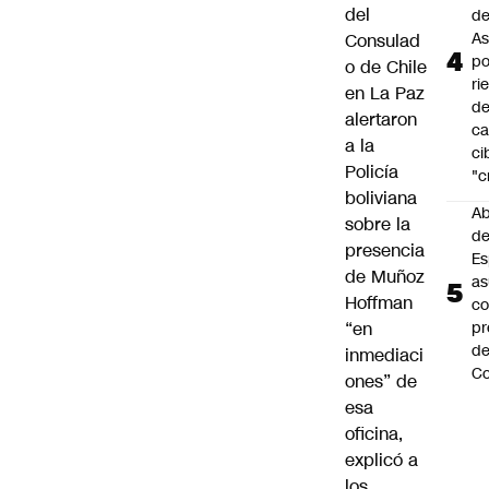
del
de
As
Consulad
po
o de Chile
ri
en La Paz
d
alertaron
ca
a la
ci
Policía
"c
boliviana
Ab
sobre la
de
presencia
Es
de Muñoz
a
Hoffman
c
“en
pr
d
inmediaci
Co
ones” de
esa
oficina,
explicó a
los