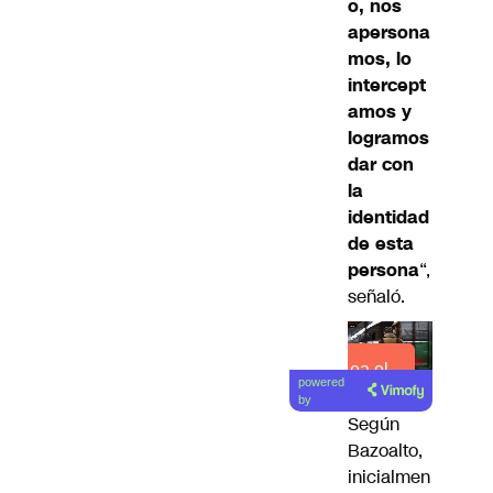
o, nos
apersona
mos, lo
intercept
amos y
logramos
dar con
la
identidad
de esta
persona
“,
señaló.
Lea el
powered
artículo
by
Según
Bazoalto,
inicialmen