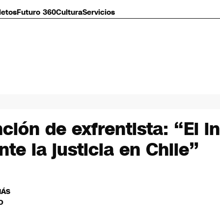
letos
Futuro 360
Cultura
Servicios
ión de exfrentista: “El i
e la justicia en Chile”
MÁS
O