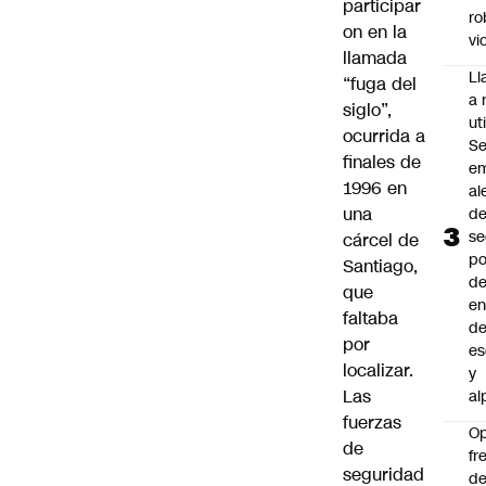
participar
ro
on en la
vi
llamada
L
“fuga del
a 
siglo”,
uti
ocurrida a
Se
finales de
em
1996 en
al
una
d
se
cárcel de
po
Santiago,
de
que
en
faltaba
d
por
es
localizar.
y
Las
al
fuerzas
O
de
fr
seguridad
de