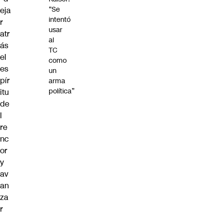
“Se
eja
intentó
r
usar
atr
al
ás
TC
el
como
es
un
pír
arma
política”
itu
de
l
re
nc
or
y
av
an
za
r