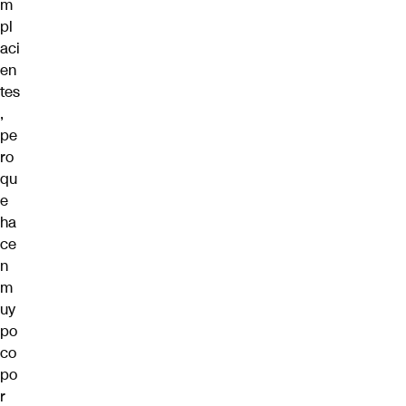
m
pl
aci
en
tes
,
pe
ro
qu
e
ha
ce
n
m
uy
po
co
po
r