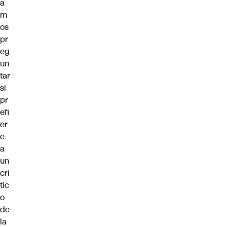
a
m
os
pr
eg
un
tar
si
pr
efi
er
e
a
un
crí
tic
o
de
la