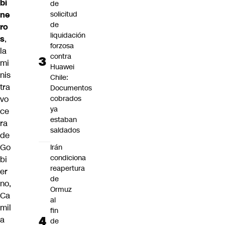
bi
de
solicitud
ne
de
ro
liquidación
s
,
forzosa
la
contra
mi
Huawei
nis
Chile:
tra
Documentos
cobrados
vo
ya
ce
estaban
ra
saldados
de
Go
Irán
condiciona
bi
reapertura
er
de
no,
Ormuz
Ca
al
mil
fin
a
de