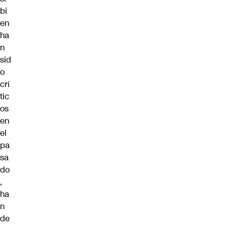
bi
en
ha
n
sid
o
crí
tic
os
en
el
pa
sa
do
,
ha
n
de