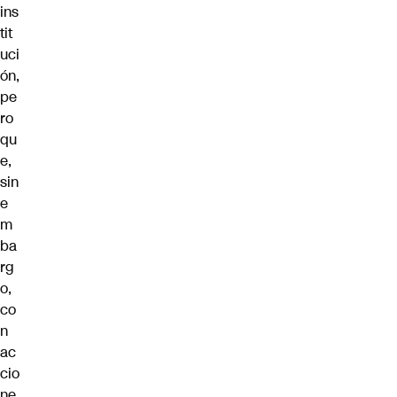
ins
tit
uci
ón,
pe
ro
qu
e,
sin
e
m
ba
rg
o,
co
n
ac
cio
ne