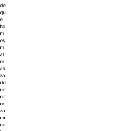
do
qu
e
he
m
os
m
at
eri
ali
za
do
un
ref
or
za
mi
en