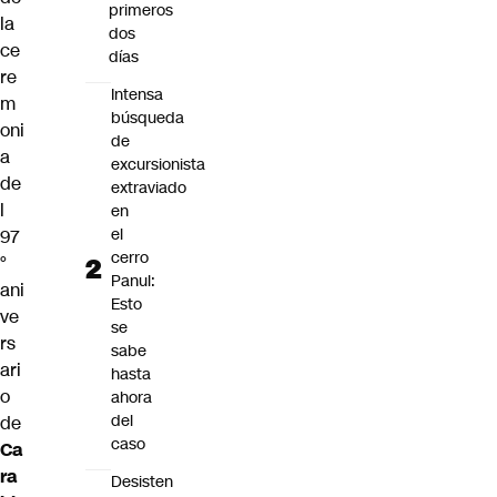
primeros
la
dos
ce
días
re
Intensa
m
búsqueda
oni
de
a
excursionista
de
extraviado
l
en
el
97
cerro
°
Panul:
ani
Esto
ve
se
rs
sabe
ari
hasta
o
ahora
del
de
caso
Ca
ra
Desisten