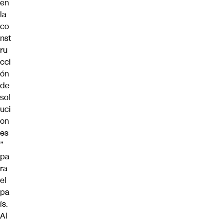
en
la
co
nst
ru
cci
ón
de
sol
uci
on
es
”
pa
ra
el
pa
ís.
Al