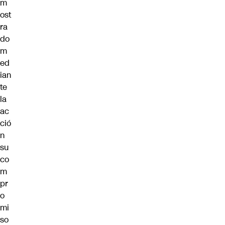
m
ost
ra
do
m
ed
ian
te
la
ac
ció
n
su
co
m
pr
o
mi
so