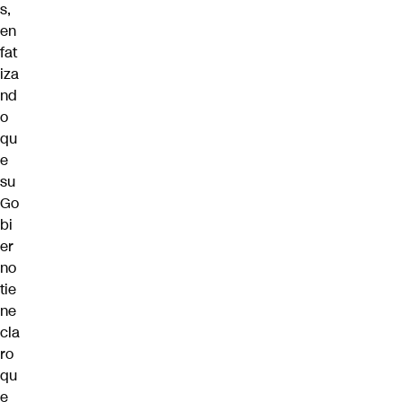
s,
en
fat
iza
nd
o
qu
e
su
Go
bi
er
no
tie
ne
cla
ro
qu
e