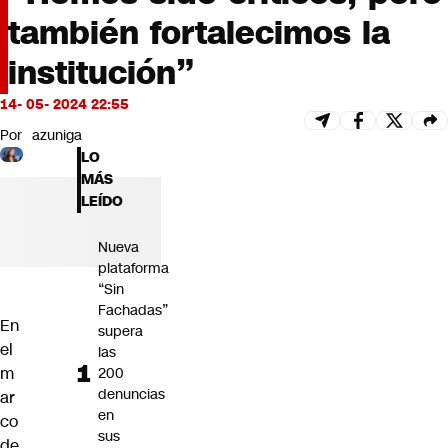
Futuro 360
también fortalecimos la
Opinión
institución”
14- 05- 2024 22:55
Por
azuniga
LO
MÁS
LEÍDO
Nueva
plataforma
“Sin
Fachadas”
En
supera
el
las
m
200
denuncias
ar
en
co
sus
de