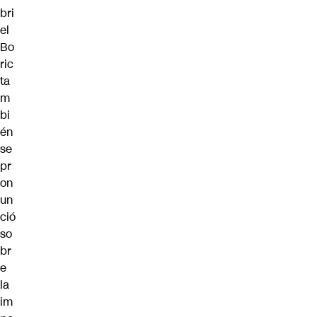
bri
el
Bo
ric
ta
m
bi
én
se
pr
on
un
ció
so
br
e
la
im