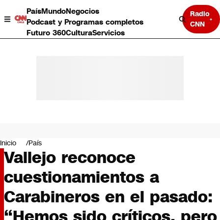
País
Mundo
Negocios
Radio
Podcast y Programas completos
CNN
Futuro 360
Cultura
Servicios
País
Mundo
Negocios
Inicio
País
Vallejo reconoce
Deportes
Programas completos
cuestionamientos a
Cultura
Servicios
Carabineros en el pasado:
Bits
CNN Data
“Hemos sido críticos, pero
CNN tiempo