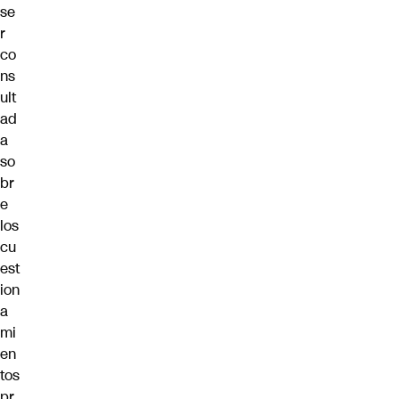
se
r
co
ns
ult
ad
a
so
br
e
los
cu
est
ion
a
mi
en
tos
pr