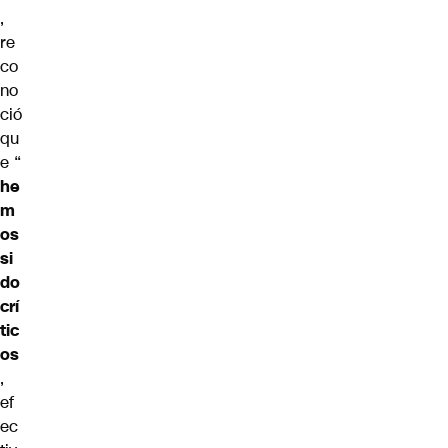
,
re
co
no
ció
qu
e “
he
m
os
si
do
crí
tic
os
,
ef
ec