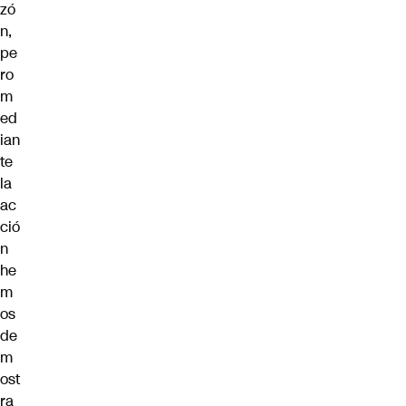
zó
n,
pe
ro
m
ed
ian
te
la
ac
ció
n
he
m
os
de
m
ost
ra