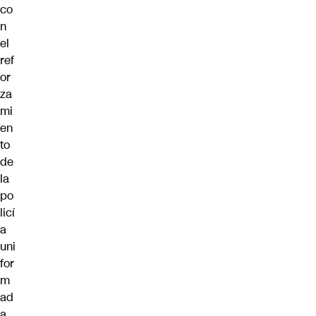
co
n
el
ref
or
za
mi
en
to
de
la
po
licí
a
uni
for
m
ad
a.