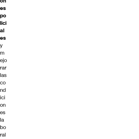
on
es
po
lici
al
es
y
m
ejo
rar
las
co
nd
ici
on
es
la
bo
ral