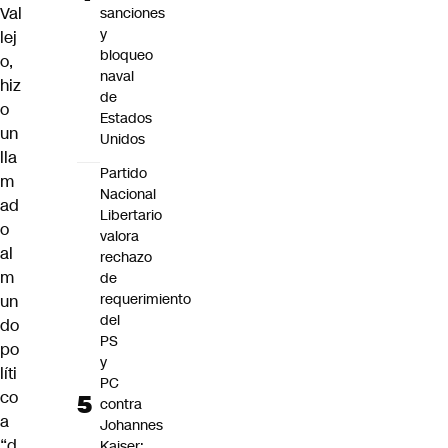
Val
sanciones
y
lej
bloqueo
o
,
naval
hiz
de
o
Estados
un
Unidos
lla
Partido
m
Nacional
ad
Libertario
o
valora
al
rechazo
m
de
requerimiento
un
del
do
PS
po
y
líti
PC
co
contra
a
Johannes
“d
Kaiser: