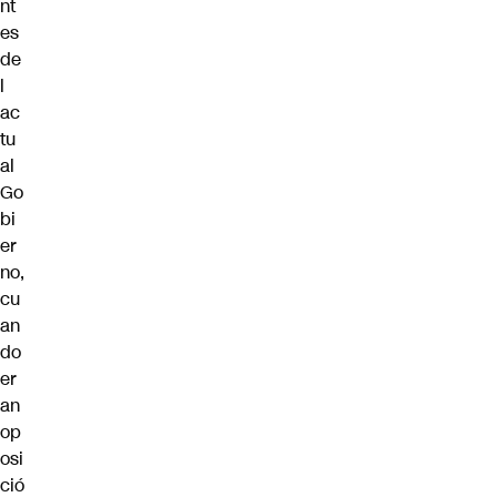
nt
es
de
l
ac
tu
al
Go
bi
er
no,
cu
an
do
er
an
op
osi
ció