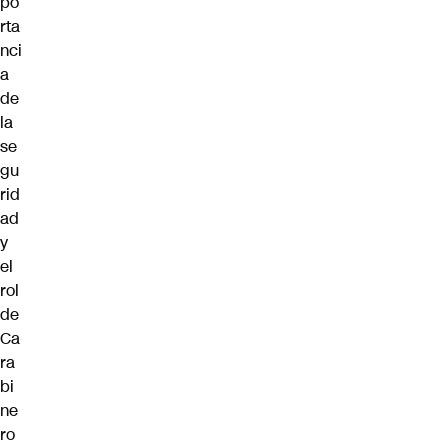
po
rta
nci
a
de
la
se
gu
rid
ad
y
el
rol
de
Ca
ra
bi
ne
ro