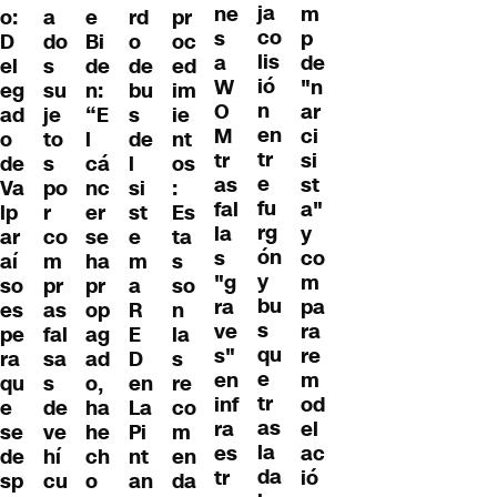
ja
ne
m
o:
e
rd
pr
a
co
s
p
D
Bi
o
oc
do
lis
a
de
el
de
de
ed
s
ió
W
"n
eg
n:
bu
im
su
n
O
ar
ad
“E
s
ie
je
en
M
ci
o
l
de
nt
to
tr
tr
si
de
cá
l
os
s
e
as
st
Va
nc
si
:
po
fu
fal
a"
lp
er
st
Es
r
rg
la
y
ar
se
e
ta
co
ón
s
co
aí
ha
m
s
m
y
"g
m
so
pr
a
so
pr
bu
ra
pa
es
op
R
n
as
s
ve
ra
pe
ag
E
la
fal
qu
s"
re
ra
ad
D
s
sa
e
en
m
qu
o,
en
re
s
tr
inf
od
e
ha
La
co
de
as
ra
el
se
he
Pi
m
ve
la
es
ac
de
ch
nt
en
hí
da
tr
ió
sp
o
an
da
cu