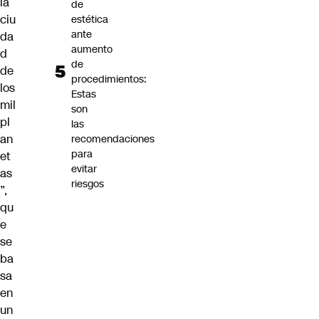
la
de
ciu
estética
ante
da
aumento
d
de
de
procedimientos:
los
Estas
mil
son
pl
las
an
recomendaciones
para
et
evitar
as
riesgos
”,
qu
e
se
ba
sa
en
un