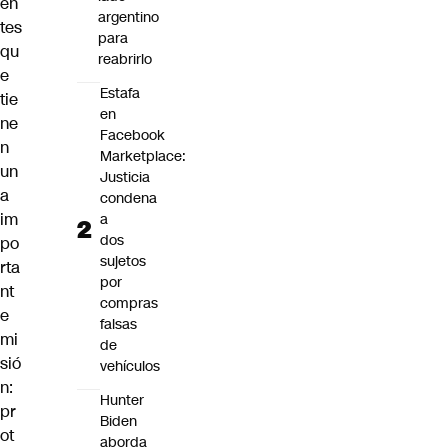
en
argentino
tes
para
qu
reabrirlo
e
Estafa
tie
en
ne
Facebook
n
Marketplace:
un
Justicia
a
condena
im
a
dos
po
sujetos
rta
por
nt
compras
e
falsas
mi
de
sió
vehículos
n:
Hunter
pr
Biden
ot
aborda