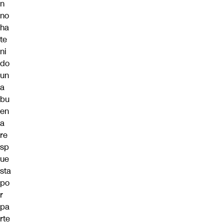
n
no
ha
te
ni
do
un
a
bu
en
a
re
sp
ue
sta
po
r
pa
rte