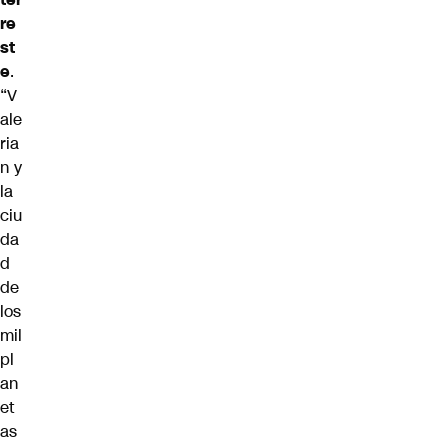
re
st
e
.
“V
ale
ria
n y
la
ciu
da
d
de
los
mil
pl
an
et
as