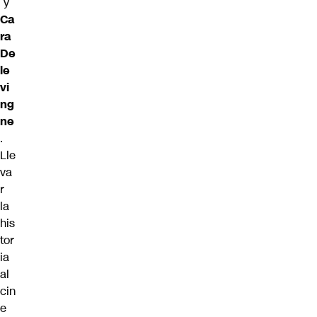
y
Ca
ra
De
le
vi
ng
ne
.
Lle
va
r
la
his
tor
ia
al
cin
e