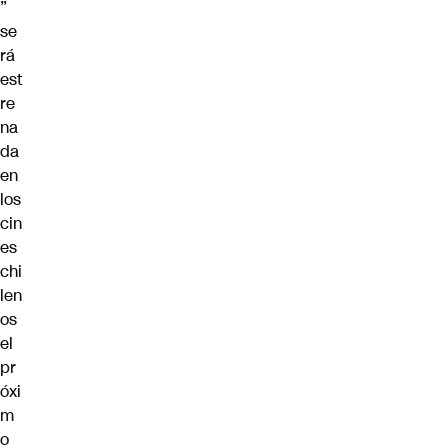
”
se
rá
est
re
na
da
en
los
cin
es
chi
len
os
el
pr
óxi
m
o