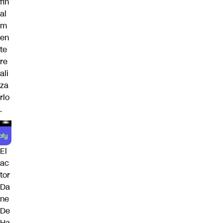
fin
al
m
en
te
re
ali
za
rlo
.
El
ac
tor
Da
ne
De
Ha