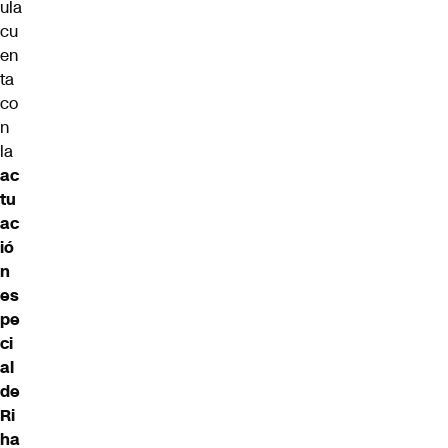
ula
cu
en
ta
co
n
la
ac
tu
ac
ió
n
es
pe
ci
al
de
Ri
ha