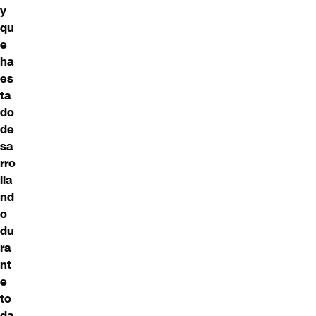
y
qu
e
ha
es
ta
do
de
sa
rro
lla
nd
o
du
ra
nt
e
to
da