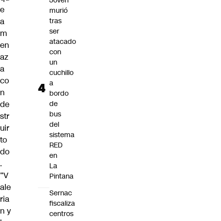
Joven
e
murió
a
tras
ser
m
atacado
en
con
az
un
a
cuchillo
co
a
n
bordo
de
de
bus
str
del
uir
sistema
to
RED
do
en
.
La
“V
Pintana
ale
Sernac
ria
fiscaliza
n y
centros