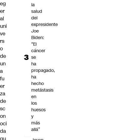
eg
la
er
salud
del
al
expresidente
uni
Joe
ve
Biden:
rs
“El
o
cáncer
de
se
un
ha
propagado,
a
ha
fu
hecho
er
metástasis
za
en
de
los
sc
huesos
on
y
más
oci
allá”
da
qu