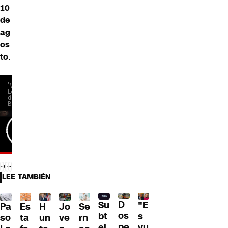
10
de
ag
os
to
.
LEE TAMBIÉN
D
Su
"E
Pa
H
Jo
Se
Es
os
bt
s
so
un
ve
rn
ta
pe
el
vu