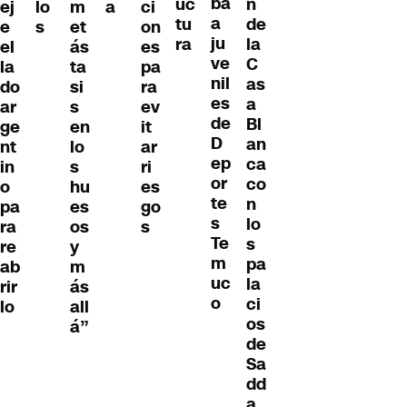
ba
uc
n
ej
m
a
ci
lo
a
tu
de
e
et
on
s
ju
ra
la
el
ás
es
ve
C
la
ta
pa
nil
as
do
si
ra
es
a
ar
s
ev
de
Bl
ge
en
it
D
an
nt
lo
ar
ep
ca
in
s
ri
or
co
o
hu
es
te
n
pa
es
go
s
lo
ra
os
s
Te
s
re
y
m
pa
ab
m
uc
la
rir
ás
o
ci
lo
all
os
á”
de
Sa
dd
a