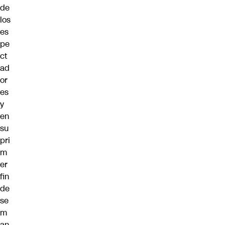
de
los
es
pe
ct
ad
or
es
y
en
su
pri
m
er
fin
de
se
m
an