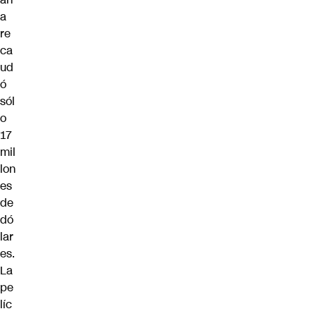
a
re
ca
ud
ó
sól
o
17
mil
lon
es
de
dó
lar
es.
La
pe
líc