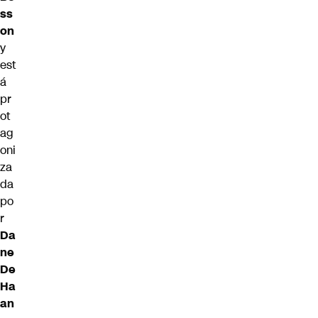
ss
on
y
est
á
pr
ot
ag
oni
za
da
po
r
Da
ne
De
Ha
an