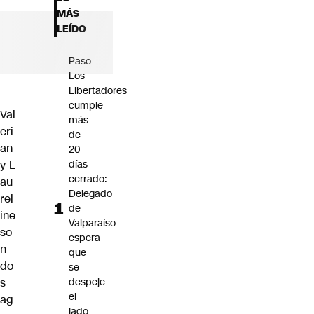
Futuro 360
MÁS
Opinión
LEÍDO
Paso
Los
Libertadores
cumple
Val
más
eri
de
an
20
y L
días
cerrado:
au
Delegado
rel
de
ine
Valparaíso
so
espera
n
que
do
se
s
despeje
el
ag
lado