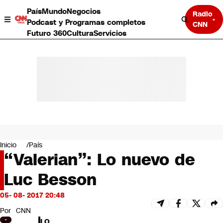
País
Mundo
Negocios
Radio
Podcast y Programas completos
CNN
Futuro 360
Cultura
Servicios
País
Mundo
Negocios
Inicio
País
“Valerian”: Lo nuevo de
Deportes
Programas completos
Luc Besson
Cultura
Servicios
05- 08- 2017 20:48
Bits
CNN Data
Por
CNN
CNN tiempo
LO