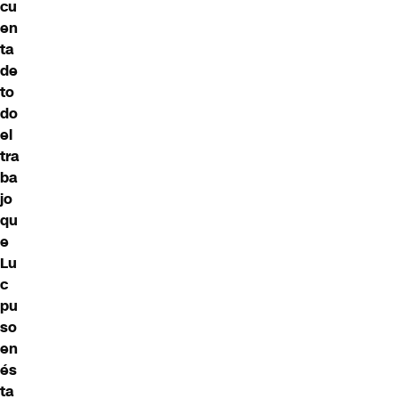
cu
en
ta
de
to
do
el
tra
ba
jo
qu
e
Lu
c
pu
so
en
és
ta