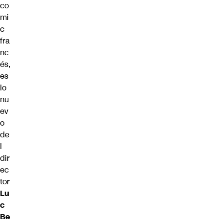
co
mi
c
fra
nc
és,
es
lo
nu
ev
o
de
l
dir
ec
tor
Lu
c
Be