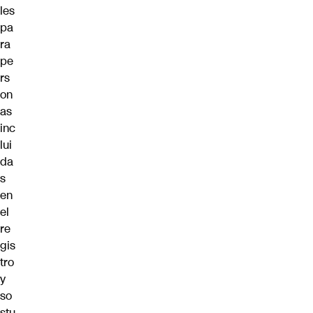
les
pa
ra
pe
rs
on
as
inc
lui
da
s
en
el
re
gis
tro
y
so
stu