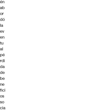
én
ab
or
dó
la
ev
en
tu
al
pé
rdi
da
de
be
ne
fici
os
so
cia