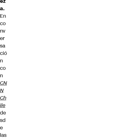
ez
a.
En
co
nv
er
sa
ció
n
co
n
CN
N
Ch
ile
de
sd
e
las