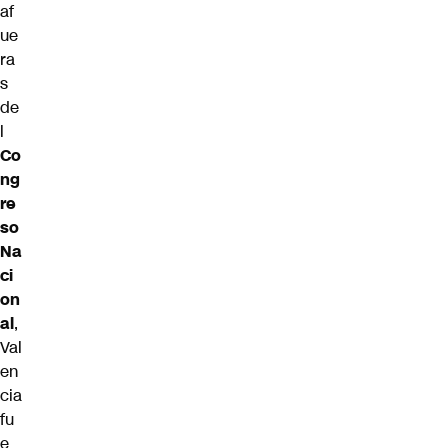
af
ue
ra
s
de
l
Co
ng
re
so
Na
ci
on
al
,
Val
en
cia
fu
e