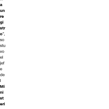
a
un
re
gi
str
o
”,
so
stu
vo
el
jef
e
de
l
Mi
ni
st
eri