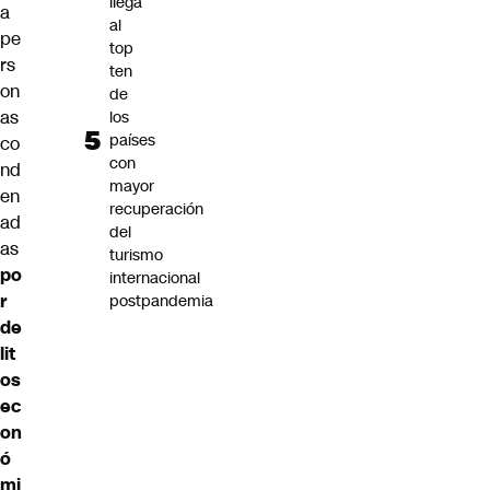
llega
a
al
pe
top
rs
ten
on
de
as
los
países
co
con
nd
mayor
en
recuperación
ad
del
as
turismo
po
internacional
r
postpandemia
de
lit
os
ec
on
ó
mi