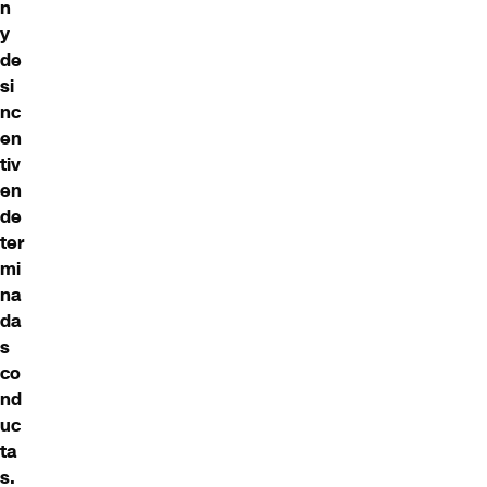
n
y
de
si
nc
en
tiv
en
de
ter
mi
na
da
s
co
nd
uc
ta
s.