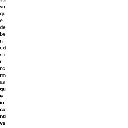
vo
qu
e
de
be
n
exi
sti
r
no
rm
as
qu
e
in
ce
nti
ve