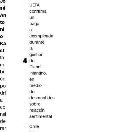
Jo
UEFA
sé
confirma
An
un
to
pago
ni
a
o
exempleada
durante
Ka
la
st
gestión
ta
de
m
Gianni
bi
Infantino,
én
en
po
medio
de
drí
desmentidos
a
sobre
co
relación
nsi
sentimental
de
Chile
rar