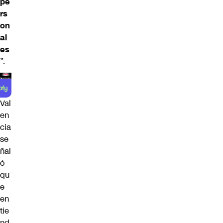
pe
rs
on
al
es
”.
Val
en
cia
se
ñal
ó
qu
e
en
tie
nd