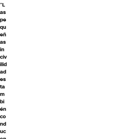
“
L
as
pe
qu
eñ
as
in
civ
ilid
ad
es
ta
m
bi
én
co
nd
uc
en