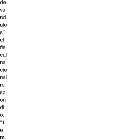
de
vá
nd
alo
s”,
el
fis
cal
na
cio
nal
re
sp
on
di
ó:
“
T
a
m