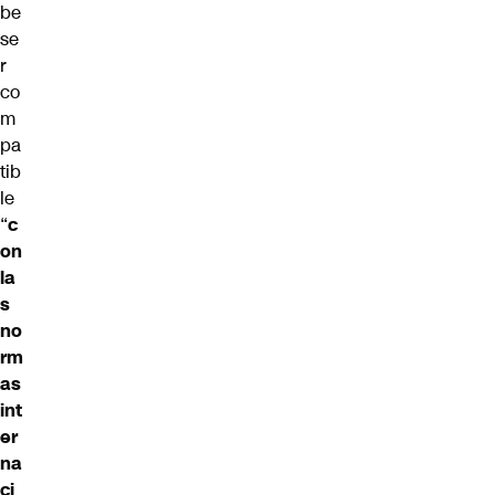
be
se
r
co
m
pa
tib
le
“
c
on
la
s
no
rm
as
int
er
na
ci