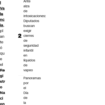
Ante
l
alza
Va
de
le
intoxicaciones:
nc
Diputados
ia
,
buscan
pl
exigir
cierres
an
de
te
seguridad
ó
infantil
qu
en
e
líquidos
el
de
Re
vapeo
gi
Panoramas
str
por
o
el
Na
Día
de
ci
la
on