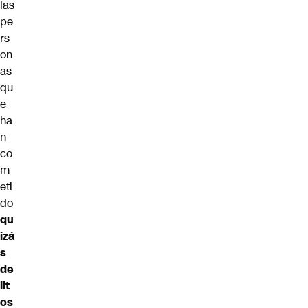
las
pe
rs
on
as
qu
e
ha
n
co
m
eti
do
qu
izá
s
de
lit
os