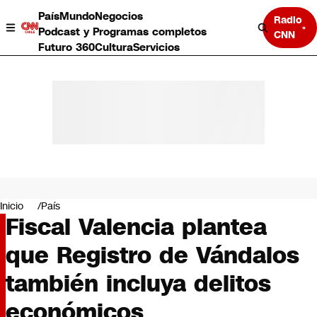
País
Mundo
Negocios
Radio
Podcast y Programas completos
CNN
Futuro 360
Cultura
Servicios
País
Mundo
Negocios
Inicio
País
Fiscal Valencia plantea
Deportes
Programas completos
que Registro de Vándalos
Cultura
Servicios
también incluya delitos
Bits
CNN Data
económicos
CNN tiempo