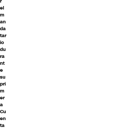
r
el
m
an
da
tar
io
du
ra
nt
e
su
pri
m
er
a
Cu
en
ta