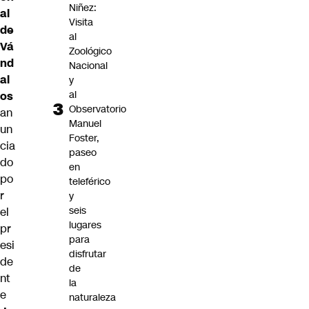
Niñez:
al
Visita
de
al
Vá
Zoológico
nd
Nacional
al
y
al
os
Observatorio
an
Manuel
un
Foster,
cia
paseo
do
en
po
teleférico
r
y
seis
el
lugares
pr
para
esi
disfrutar
de
de
nt
la
e
naturaleza