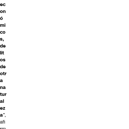
ec
on
ó
mi
co
s,
de
lit
os
de
otr
a
na
tur
al
ez
a
”,
afi
rm