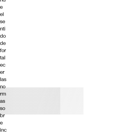
e
el
se
nti
do
de
for
tal
ec
er
las
no
rm
as
so
br
e
inc