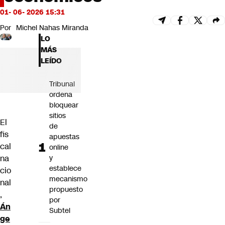
Futuro 360
01- 06- 2026 15:31
Opinión
Por
Michel Nahas Miranda
LO
MÁS
LEÍDO
Tribunal
ordena
bloquear
sitios
El
de
fis
apuestas
cal
online
na
y
establece
cio
mecanismo
nal
propuesto
,
por
Án
Subtel
ge