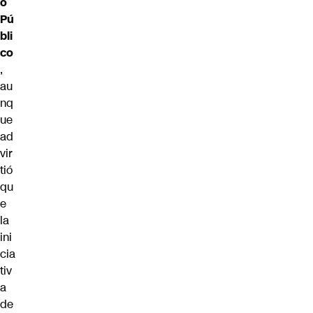
o
Pú
bli
co
,
au
nq
ue
ad
vir
tió
qu
e
la
ini
cia
tiv
a
de