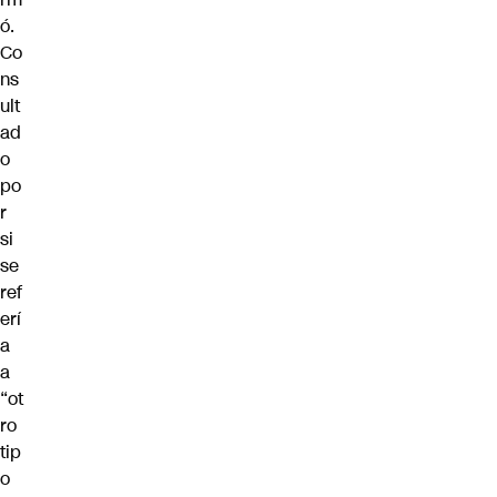
ó.
Co
ns
ult
ad
o
po
r
si
se
ref
erí
a
a
“ot
ro
tip
o