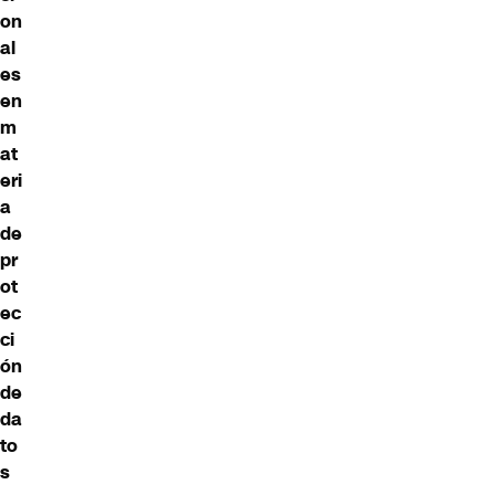
on
al
es
en
m
at
eri
a
de
pr
ot
ec
ci
ón
de
da
to
s