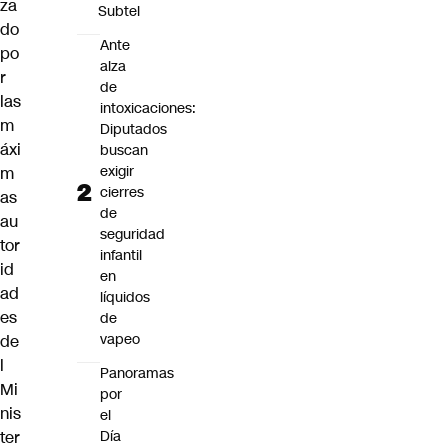
za
Subtel
do
Ante
po
alza
r
de
las
intoxicaciones:
m
Diputados
áxi
buscan
exigir
m
cierres
as
de
au
seguridad
tor
infantil
id
en
ad
líquidos
es
de
vapeo
de
l
Panoramas
Mi
por
nis
el
Día
ter