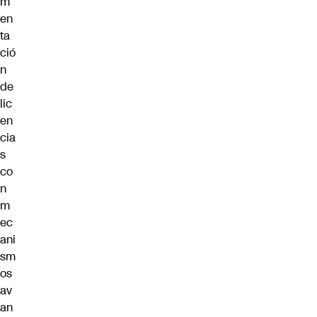
m
en
ta
ció
n
de
lic
en
cia
s
co
n
m
ec
ani
sm
os
av
an