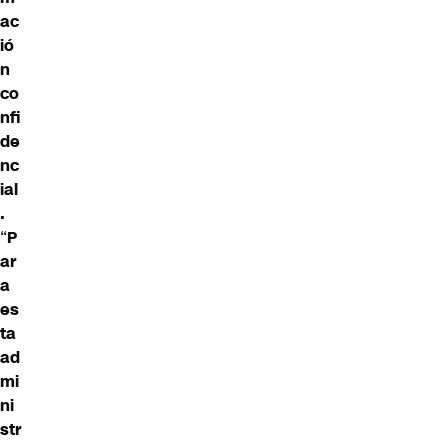
ac
ió
n
co
nfi
de
nc
ial
.
“
P
ar
a
es
ta
ad
mi
ni
str