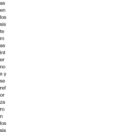
as
en
los
sis
te
m
as
int
er
no
s y
se
ref
or
za
ro
n
los
sis