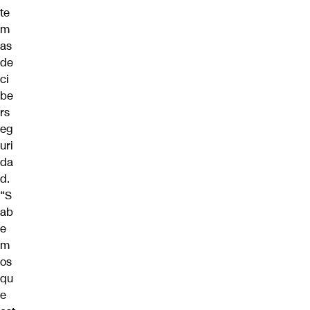
te
m
as
de
ci
be
rs
eg
uri
da
d.
“S
ab
e
m
os
qu
e