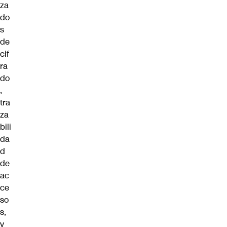
za
do
s
de
cif
ra
do
,
tra
za
bili
da
d
de
ac
ce
so
s,
y