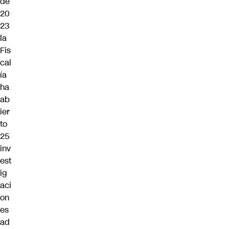
de
20
23
la
Fis
cal
ía
ha
ab
ier
to
25
inv
est
ig
aci
on
es
ad