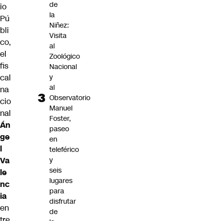
de
io
la
Pú
Niñez:
bli
Visita
co,
al
el
Zoológico
fis
Nacional
y
cal
al
na
Observatorio
cio
Manuel
nal
Foster,
Án
paseo
ge
en
l
teleférico
y
Va
seis
le
lugares
nc
para
ia
disfrutar
en
de
tre