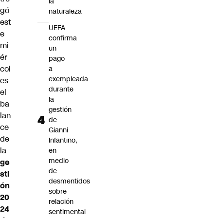
la
gó
naturaleza
est
UEFA
e
confirma
mi
un
ér
pago
col
a
exempleada
es
durante
el
la
ba
gestión
lan
de
ce
Gianni
de
Infantino,
la
en
medio
ge
de
sti
desmentidos
ón
sobre
20
relación
24
sentimental