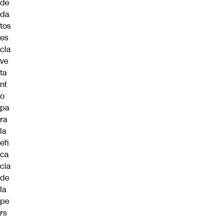
de
da
tos
es
cla
ve
ta
nt
o
pa
ra
la
efi
ca
cia
de
la
pe
rs