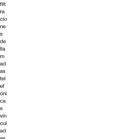
filt
ra
cio
ne
s
de
lla
m
ad
as
tel
ef
óni
ca
s
vin
cul
ad
as