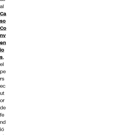
al
Ca
so
Co
nv
en
io
s
,
el
pe
rs
ec
ut
or
de
fe
nd
ió