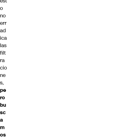
est
o
no
err
ad
ica
las
filt
ra
cio
ne
s,
pe
ro
bu
sc
a
m
os