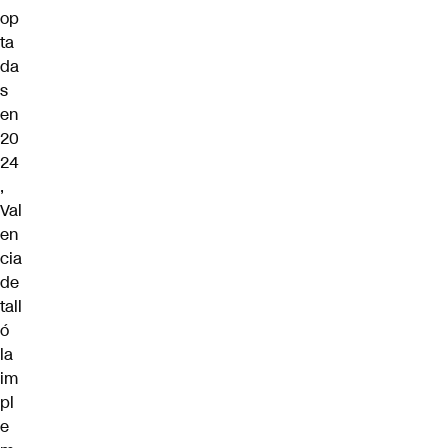
op
ta
da
s
en
20
24
,
Val
en
cia
de
tall
ó
la
im
pl
e