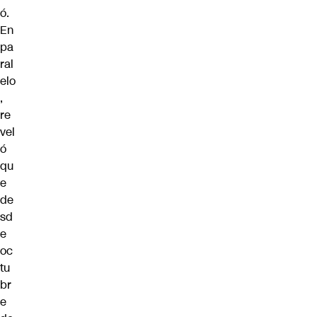
ó.
En
pa
ral
elo
,
re
vel
ó
qu
e
de
sd
e
oc
tu
br
e