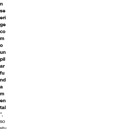
n
se
eri
ge
co
m
o
un
pil
ar
fu
nd
a
m
en
tal
”,
so
stu