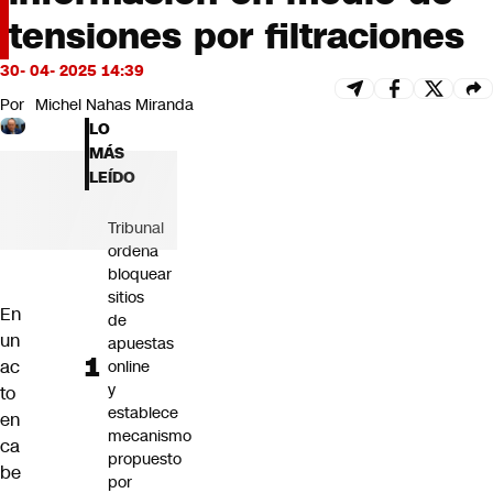
Futuro 360
tensiones por filtraciones
Opinión
30- 04- 2025 14:39
Por
Michel Nahas Miranda
LO
MÁS
LEÍDO
Tribunal
ordena
bloquear
sitios
En
de
un
apuestas
ac
online
y
to
establece
en
mecanismo
ca
propuesto
be
por