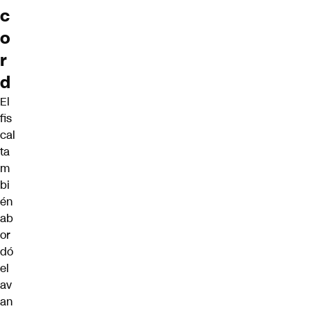
c
o
r
d
El
fis
cal
ta
m
bi
én
ab
or
dó
el
av
an