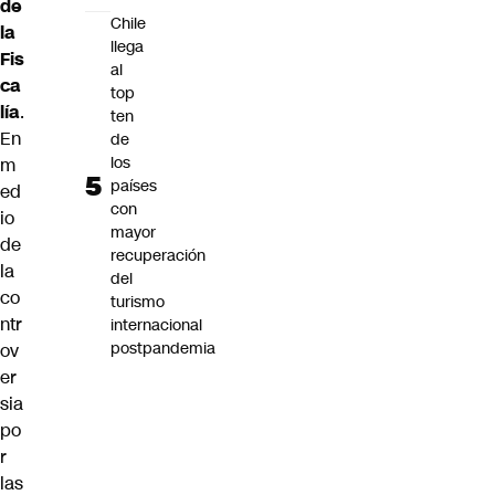
de
Chile
la
llega
Fis
al
ca
top
lía
.
ten
En
de
los
m
países
ed
con
io
mayor
de
recuperación
la
del
co
turismo
ntr
internacional
postpandemia
ov
er
sia
po
r
las