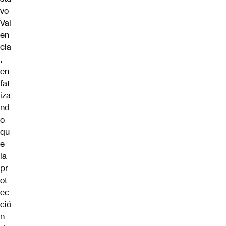
vo
Val
en
cia
,
en
fat
iza
nd
o
qu
e
la
pr
ot
ec
ció
n