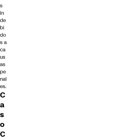
s
in
de
bi
do
s a
ca
us
as
pe
nal
es.
C
a
s
o
C