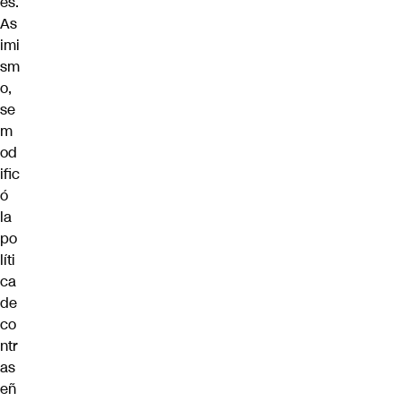
es.
As
imi
sm
o,
se
m
od
ific
ó
la
po
líti
ca
de
co
ntr
as
eñ