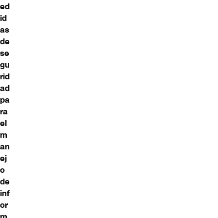
ed
id
as
de
se
gu
rid
ad
pa
ra
el
m
an
ej
o
de
inf
or
m