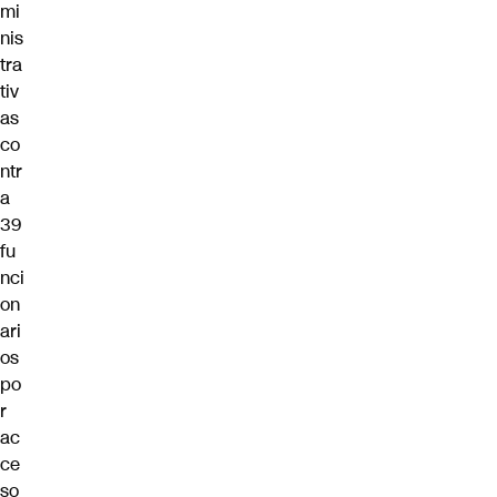
mi
nis
tra
tiv
as
co
ntr
a
39
fu
nci
on
ari
os
po
r
ac
ce
so