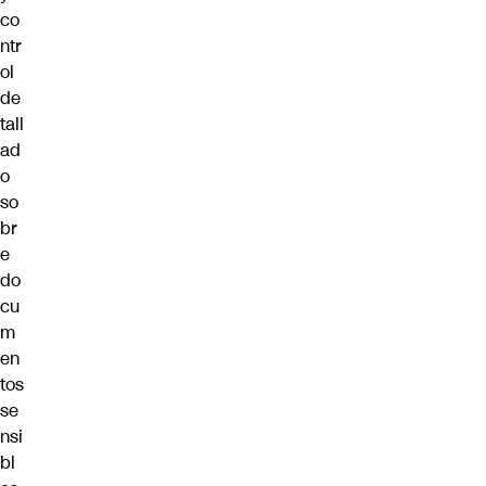
co
ntr
ol
de
tall
ad
o
so
br
e
do
cu
m
en
tos
se
nsi
bl