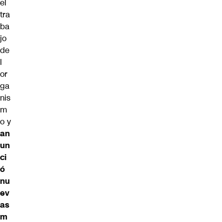
el
tra
ba
jo
de
l
or
ga
nis
m
o y
an
un
ci
ó
nu
ev
as
m