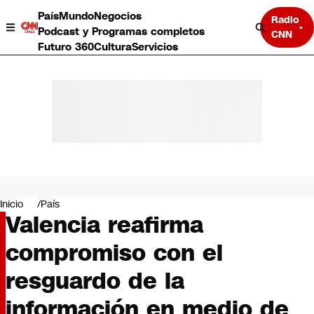
País
Mundo
Negocios
Radio
Podcast y Programas completos
CNN
Futuro 360
Cultura
Servicios
País
Mundo
Negocios
Inicio
País
Valencia reafirma
Deportes
Programas completos
compromiso con el
Cultura
Servicios
resguardo de la
Bits
CNN Data
información en medio de
CNN tiempo