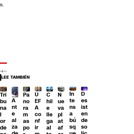
s.
LEE TAMBIÉN
D
In
U
Tri
Pa
C
N
A
es
te
EF
bu
no
hil
ue
nt
ist
ns
A
na
ra
e
va
e
en
a
co
l
m
lle
pl
al
de
bú
nf
or
as
ga
at
za
so
sq
ir
de
po
al
af
de
lic
ue
m