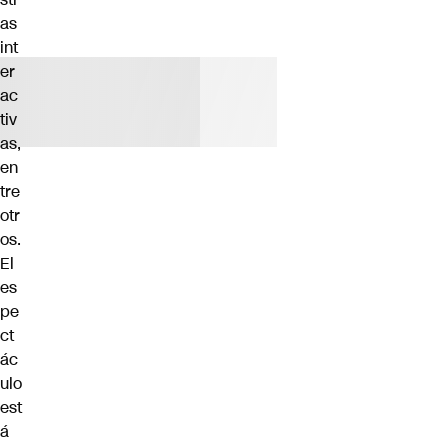
as
int
er
ac
tiv
as,
en
tre
otr
os.
El
es
pe
ct
ác
ulo
est
á