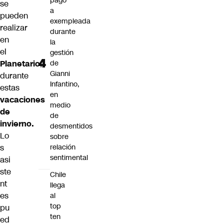
pago
se
a
pueden
exempleada
realizar
durante
en
la
el
gestión
de
Planetario
,
Gianni
durante
Infantino,
estas
en
vacaciones
medio
de
de
invierno.
desmentidos
Lo
sobre
relación
s
sentimental
asi
ste
Chile
nt
llega
es
al
top
pu
ten
ed