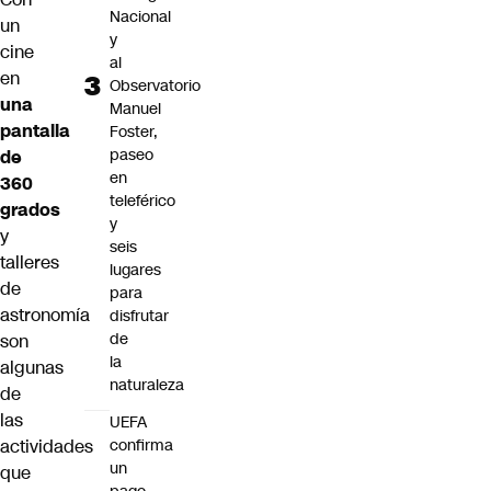
Nacional
un
y
cine
al
en
Observatorio
una
Manuel
pantalla
Foster,
paseo
de
en
360
teleférico
grados
y
y
seis
talleres
lugares
de
para
astronomía
disfrutar
de
son
la
algunas
naturaleza
de
las
UEFA
confirma
actividades
un
que