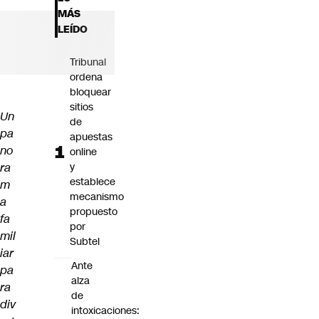
Futuro 360
MÁS
Opinión
LEÍDO
Tribunal
ordena
bloquear
sitios
Un
de
pa
apuestas
no
online
ra
y
establece
m
mecanismo
a
propuesto
fa
por
mil
Subtel
iar
Ante
pa
alza
ra
de
div
intoxicaciones: