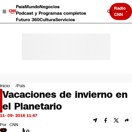
País
Mundo
Negocios
Radio
Podcast y Programas completos
CNN
Futuro 360
Cultura
Servicios
País
Mundo
Negocios
Inicio
País
Vacaciones de invierno en
Deportes
Programas completos
el Planetario
Cultura
Servicios
11- 09- 2016 11:47
Bits
CNN Data
Por
CNN
CNN tiempo
LO