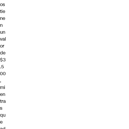
os
tie
ne
n
un
val
or
de
$3
.5
00
,
mi
en
tra
s
qu
e
ad