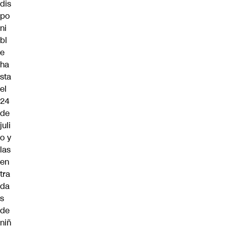
dis
po
ni
bl
e
ha
sta
el
24
de
juli
o y
las
en
tra
da
s
de
niñ