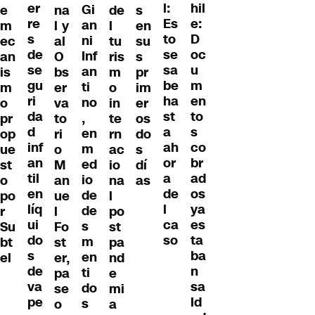
er
hil
l:
Gi
e
na
de
s
re
e:
Es
an
m
l y
l
en
s
D
to
ni
ec
al
tu
su
de
oc
se
Inf
an
O
ris
s
se
u
sa
an
is
bs
m
pr
gu
m
be
ti
m
er
o
im
ri
en
ha
no
o
va
in
er
da
to
st
,
pr
to
te
os
d
s
a
en
op
ri
rn
do
inf
co
ah
m
ue
o
ac
s
an
br
or
ed
st
M
io
dí
til
ad
a
io
o
an
na
as
en
os
de
de
po
ue
l
líq
ya
l
de
r
l
po
ui
es
ca
s
Su
Fo
st
do
ta
so
m
bt
st
pa
s
ba
en
el
er,
nd
de
n
ti
pa
e
va
sa
do
se
mi
pe
ld
s
o
a