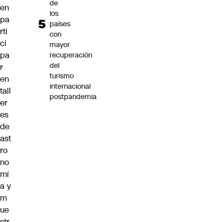
de
en
los
pa
países
rti
con
ci
mayor
pa
recuperación
del
r
turismo
en
internacional
tall
postpandemia
er
es
de
ast
ro
no
mí
a y
m
ue
str