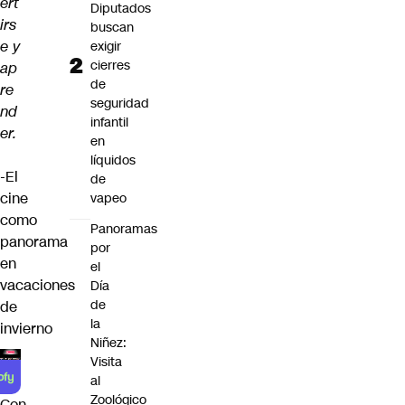
ert
Diputados
irs
buscan
e y
exigir
cierres
ap
de
re
seguridad
nd
infantil
er.
en
líquidos
-El
de
cine
vapeo
como
Panoramas
panorama
por
en
el
vacaciones
Día
de
de
la
invierno
Niñez:
Visita
al
Zoológico
Con