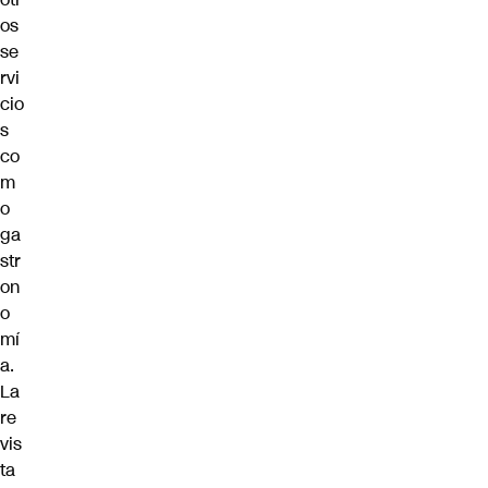
os
se
rvi
cio
s
co
m
o
ga
str
on
o
mí
a.
La
re
vis
ta