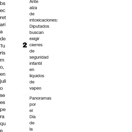
Ante
bs
alza
ec
de
ret
intoxicaciones:
arí
Diputados
a
buscan
de
exigir
cierres
Tu
de
ris
seguridad
m
infantil
o,
en
en
líquidos
juli
de
o
vapeo
se
Panoramas
es
por
pe
el
ra
Día
de
qu
la
e