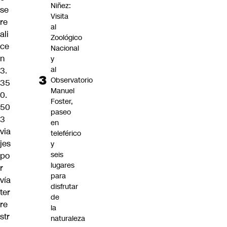
Niñez:
se
Visita
re
al
ali
Zoológico
ce
Nacional
n
y
al
3.
Observatorio
35
Manuel
0.
Foster,
50
paseo
3
en
via
teleférico
jes
y
seis
po
lugares
r
para
vía
disfrutar
ter
de
re
la
str
naturaleza