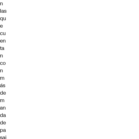
n
las
qu
e
cu
en
ta
n
co
n
m
ás
de
m
an
da
de
pa
saj