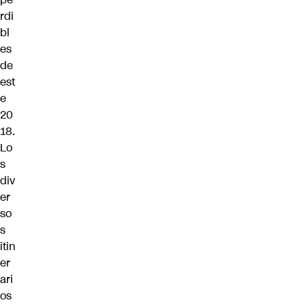
rdi
bl
es
de
est
e
20
18.
Lo
s
div
er
so
s
itin
er
ari
os