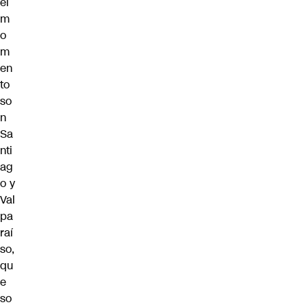
el
m
o
m
en
to
so
n
Sa
nti
ag
o y
Val
pa
raí
so,
qu
e
so