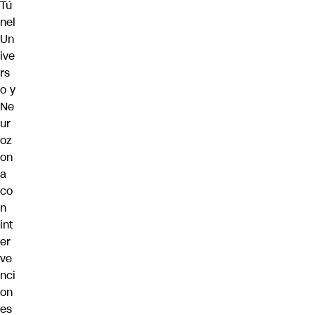
Tú
nel
Un
ive
rs
o y
Ne
ur
oz
on
a
co
n
int
er
ve
nci
on
es