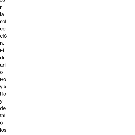
r
la
sel
ec
ció
n.
El
di
ari
o
Ho
y x
Ho
y
de
tall
ó
los