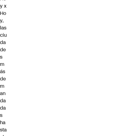
y x
Ho
y
,
las
ciu
da
de
s
m
ás
de
m
an
da
da
s
ha
sta