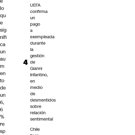
e
UEFA
lo
confirma
qu
un
e
pago
sig
a
nifi
exempleada
durante
ca
la
un
gestión
au
de
m
Gianni
en
Infantino,
to
en
de
medio
de
un
desmentidos
6,
sobre
6
relación
%
sentimental
re
Chile
sp