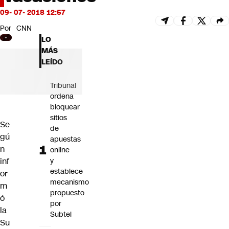
Futuro 360
09- 07- 2018 12:57
Opinión
Por
CNN
LO
MÁS
LEÍDO
Tribunal
ordena
bloquear
sitios
Se
de
gú
apuestas
n
online
inf
y
establece
or
mecanismo
m
propuesto
ó
por
la
Subtel
Su