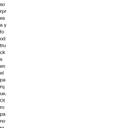
so
rpr
es
a y
fo
od
tru
ck
s
en
el
pa
rq
ue.
Ot
ro
pa
no
ra