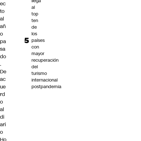
llega
ec
al
to
top
al
ten
añ
de
o
los
países
pa
con
sa
mayor
do
recuperación
.
del
De
turismo
ac
internacional
ue
postpandemia
rd
o
al
di
ari
o
Ho