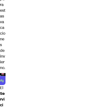
ra
est
as
va
ca
cio
ne
s
de
inv
ier
no.
El
Se
rvi
ci