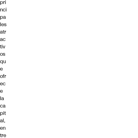
pri
nci
pa
les
atr
ac
tiv
os
qu
e
ofr
ec
e
la
ca
pit
al,
en
tre