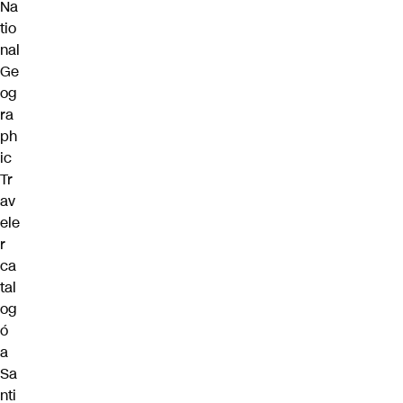
Na
tio
nal
Ge
og
ra
ph
ic
Tr
av
ele
r
ca
tal
og
ó
a
Sa
nti