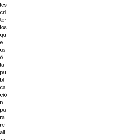
les
cri
ter
ios
qu
e
us
ó
la
pu
bli
ca
ció
n
pa
ra
re
ali
za