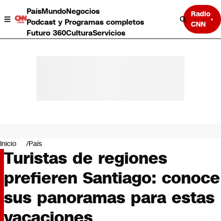
País
Mundo
Negocios
Radio
Podcast y Programas completos
CNN
Futuro 360
Cultura
Servicios
País
Mundo
Negocios
Inicio
País
Turistas de regiones
Deportes
Programas completos
prefieren Santiago: conoce
Cultura
Servicios
sus panoramas para estas
Bits
CNN Data
vacaciones
CNN tiempo