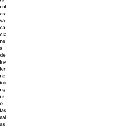
est
as
va
ca
cio
ne
s
de
inv
ier
no
ina
ug
ur
ó
las
sal
as