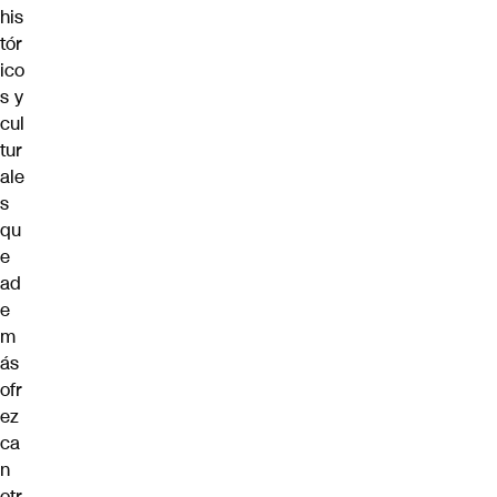
his
tór
ico
s y
cul
tur
ale
s
qu
e
ad
e
m
ás
ofr
ez
ca
n
otr