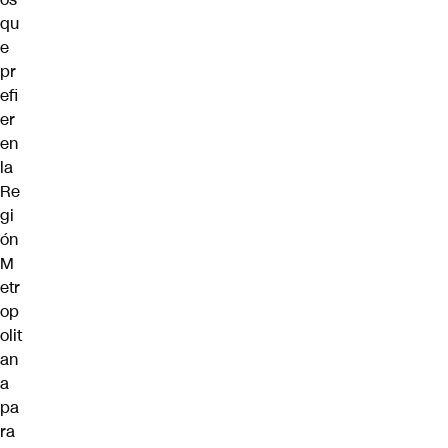
qu
e
pr
efi
er
en
la
Re
gi
ón
M
etr
op
olit
an
a
pa
ra