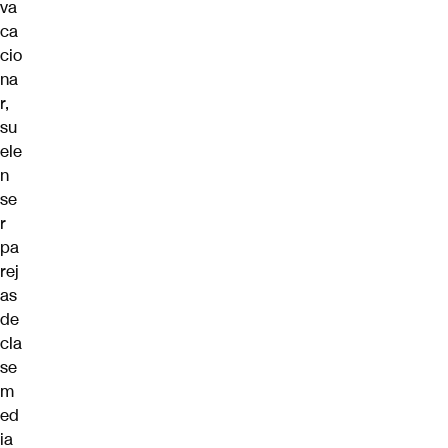
va
ca
cio
na
r,
su
ele
n
se
r
pa
rej
as
de
cla
se
m
ed
ia