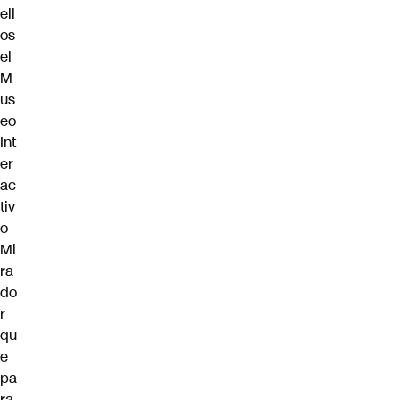
ell
os
el
M
us
eo
Int
er
ac
tiv
o
Mi
ra
do
r
qu
e
pa
ra