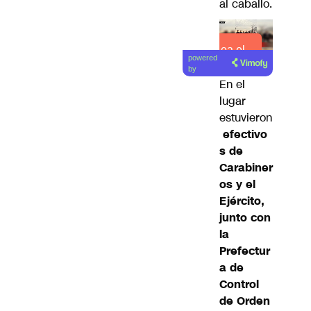
al caballo.
Lea el
powered
artículo
by
En el
lugar
estuvieron
efectivo
s de
Carabiner
os y el
Ejército,
junto con
la
Prefectur
a de
Control
de Orden