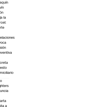
aquín
vín
ón
ja la
rcel:
rte
elaciones
voca
isión
eventiva
creta
resto
miciliario
oo
ghters
uncia
arta
sita a