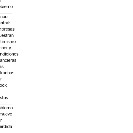
l
bierno
anco
ntral:
mpresas
estran
timismo
nor y
ndiciones
nancieras
ás
trechas
r
hock
e
stos
bierno
emueve
r
érdida
e