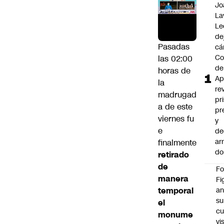
Jo
La
Le
de
Pasadas
cá
Co
las 02:00
de
horas de
Ap
la
re
madrugad
pr
a de este
pr
viernes fu
y
e
de
ar
finalmente
do
retirado
de
F
manera
Fi
temporal
an
su
el
cu
monume
vi