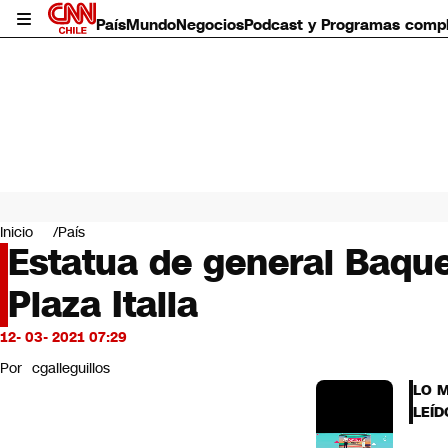
País
Mundo
Negocios
Podcast y Programas comp
País
Mundo
Inicio
País
Negocios
Estatua de general Baque
Deportes
Plaza Italia
Programas completos
Cultura
Servicios
12- 03- 2021 07:29
Bits
Por
cgalleguillos
CNN Data
LO 
CNN tiempo
LEÍD
Futuro 360
Opinión