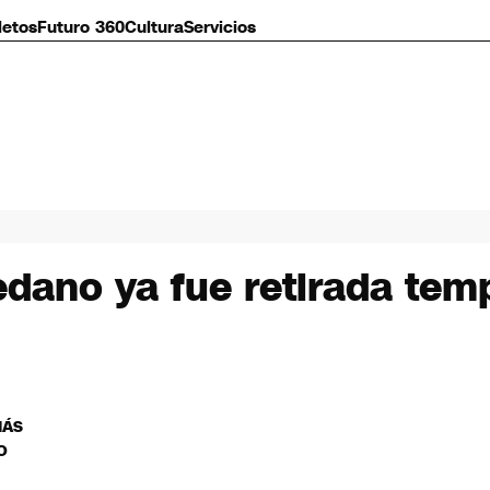
letos
Futuro 360
Cultura
Servicios
dano ya fue retirada tem
MÁS
O