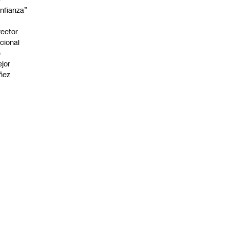
nfianza”
rector
cional
e
jor
ñez