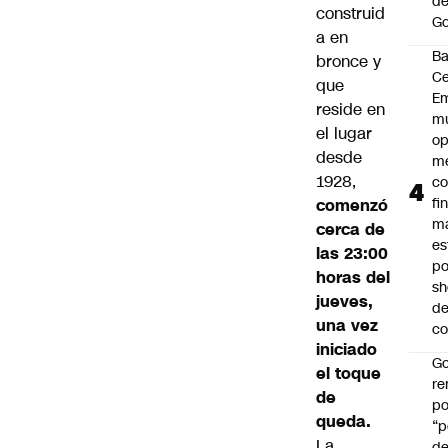
de
construid
Go
a en
B
bronce y
Ce
que
E
reside en
mu
el lugar
op
desde
me
1928,
co
fi
comenzó
m
cerca de
es
las 23:00
po
horas del
s
jueves,
d
una vez
co
iniciado
Go
el toque
r
de
po
queda.
“p
La
d