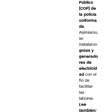
Público
(COP) de
la policía
uniforma
da
.
Asimismo,
se
instalaron
grúas y
generado
res de
electricid
ad
con el
fin de
facilitar
las
labores.
Lee
también: