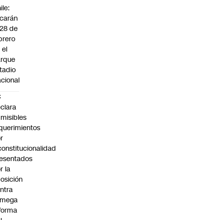
ile:
carán
 28 de
brero
 el
arque
tadio
cional
C
clara
misibles
querimientos
r
constitucionalidad
esentados
r la
osición
ntra
 mega
forma