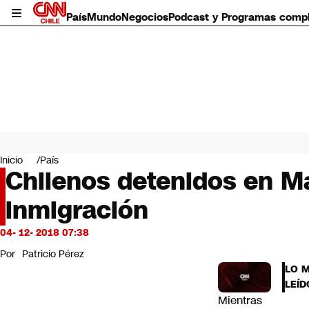
País
Mundo
Negocios
Podcast y Programas comp
País
Mundo
Inicio
País
Negocios
Chilenos detenidos en Ma
Deportes
inmigración
Programas completos
Cultura
Servicios
04- 12- 2018 07:38
Bits
Por
Patricio Pérez
CNN Data
LO 
CNN tiempo
LEÍD
Futuro 360
Mientras
Opinión