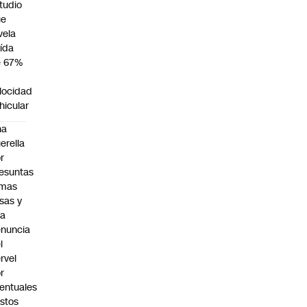
tudio
ue
vela
ída
e 67%
n
locidad
hicular
na
erella
r
esuntas
rmas
lsas y
na
nuncia
l
rvel
r
entuales
stos