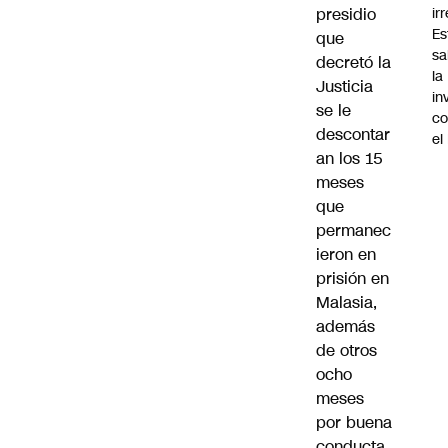
ir
presidio
Es
que
sa
decretó la
la
Justicia
in
se le
co
descontar
el
an los 15
meses
que
permanec
ieron en
prisión en
Malasia,
además
de otros
ocho
meses
por buena
conducta.