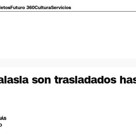
letos
Futuro 360
Cultura
Servicios
lasia son trasladados ha
MÁS
O