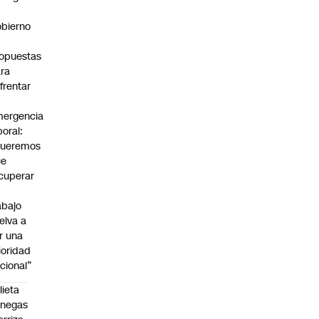
bierno
0
opuestas
ra
frentar
ergencia
boral:
Queremos
ue
cuperar
abajo
elva a
r una
ioridad
cional”
lieta
enegas