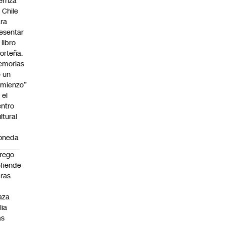
erriza
 Chile
ra
esentar
 libro
orteña.
emorias
 un
mienzo”
 el
ntro
ltural
a
oneda
rego
fiende
ras
n
aza
lia
as