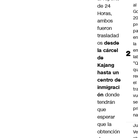
al
de
24
Go
Horas
,
2
ambos
pr
fueron
pa
trasladad
en
os
desde
la
la cárcel
em
la
de
“
Kajang
q
hasta un
re
centro de
el
inmigraci
tr
ón
donde
vu
tendrán
se
pr
que
na
esperar
que la
Ju
obtención
V