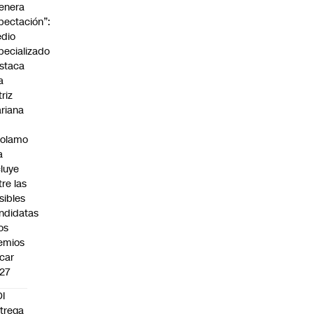
enera
pectación”:
dio
pecializado
staca
a
triz
riana
rolamo
a
cluye
tre las
sibles
ndidatas
los
emios
car
27
I
trega