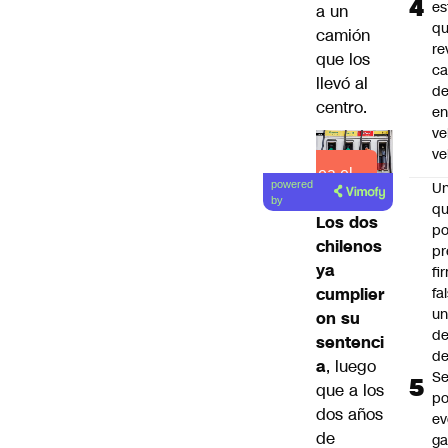
es
a un
q
camión
re
que los
ca
llevó al
d
centro.
e
ve
ve
Lea el
U
powered
artículo
by
qu
Los dos
po
chilenos
pr
ya
fi
fa
cumplier
u
on su
de
sentenci
de
a
, luego
Se
que a los
po
dos años
ev
de
ga