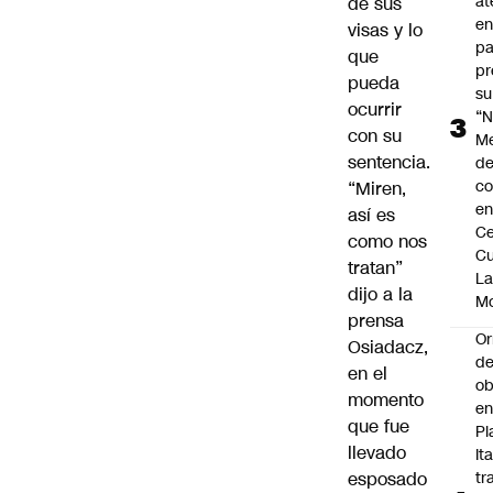
at
de sus
en
visas y lo
pa
que
pr
pueda
su
ocurrir
“N
con su
M
sentencia.
de
co
“Miren,
en
así es
Ce
como nos
Cu
tratan”
L
dijo a la
M
prensa
Or
Osiadacz,
de
en el
ob
momento
e
que fue
Pl
llevado
Ita
esposado
tr