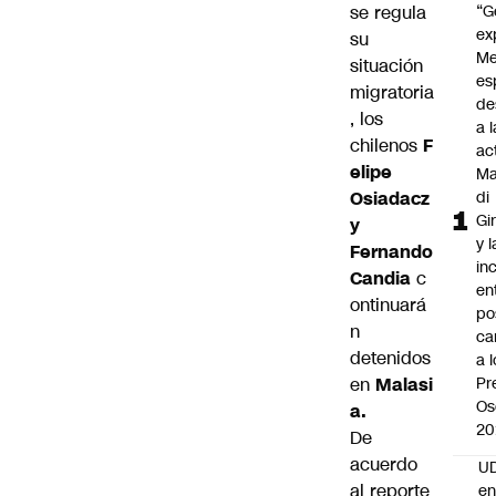
se regula
“G
ex
su
Me
situación
es
migratoria
de
, los
a l
chilenos
F
ac
elipe
Ma
Osiadacz
di
Gi
y
y l
Fernando
in
Candia
c
en
ontinuará
po
n
ca
detenidos
a 
en
Malasi
Pr
Os
a.
20
De
acuerdo
UD
al reporte
en