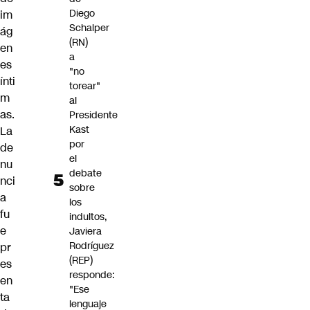
Diego
im
Schalper
ág
(RN)
en
a
es
"no
ínti
torear"
m
al
as.
Presidente
Kast
La
por
de
el
nu
debate
nci
sobre
a
los
fu
indultos,
e
Javiera
Rodríguez
pr
(REP)
es
responde:
en
"Ese
ta
lenguaje