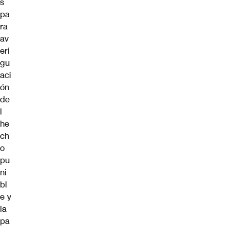
s
pa
ra
av
eri
gu
aci
ón
de
l
he
ch
o
pu
ni
bl
e y
la
pa