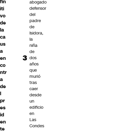
fin
abogado
defensor
iti
del
vo
padre
de
de
la
Isidora,
ca
la
us
niña
a
de
dos
en
años
co
que
ntr
murió
a
tras
de
caer
l
desde
pr
un
edificio
es
en
id
Las
en
Condes
te