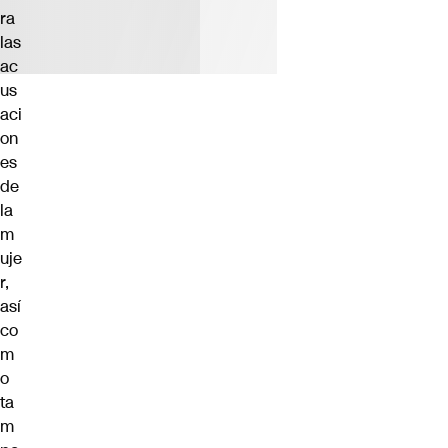
ra
las
ac
us
aci
on
es
de
la
m
uje
r,
así
co
m
o
ta
m