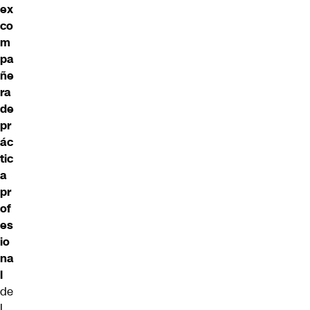
ex
co
m
pa
ñe
ra
de
pr
ác
tic
a
pr
of
es
io
na
l
de
l