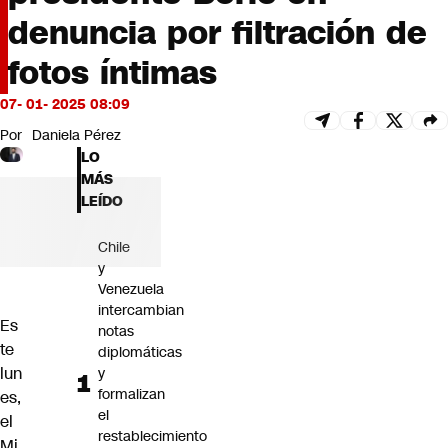
Futuro 360
denuncia por filtración de
Opinión
fotos íntimas
07- 01- 2025 08:09
Por
Daniela Pérez
LO
MÁS
LEÍDO
Chile
y
Venezuela
intercambian
Es
notas
te
diplomáticas
lun
y
formalizan
es,
el
el
restablecimiento
Mi