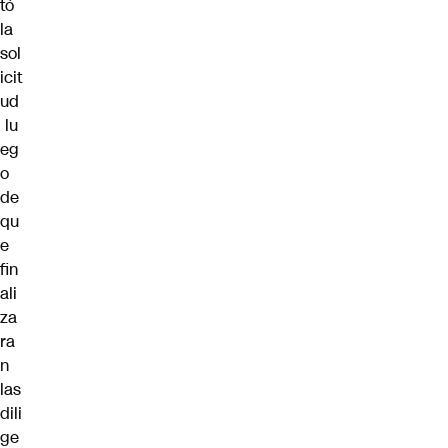
tó
la
sol
icit
ud
lu
eg
o
de
qu
e
fin
ali
za
ra
n
las
dili
ge