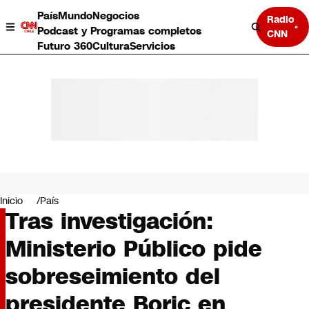
País
Mundo
Negocios
Radio
Podcast y Programas completos
CNN
Futuro 360
Cultura
Servicios
País
Mundo
Negocios
Inicio
País
Tras investigación:
Deportes
Programas completos
Ministerio Público pide
Cultura
Servicios
sobreseimiento del
Bits
CNN Data
presidente Boric en
CNN tiempo