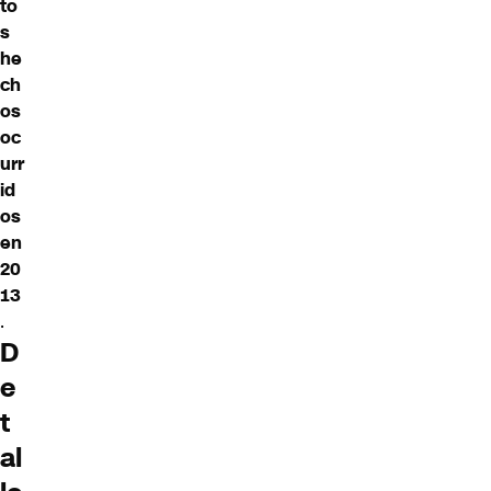
to
s
he
ch
os
oc
urr
id
os
en
20
13
.
D
e
t
al