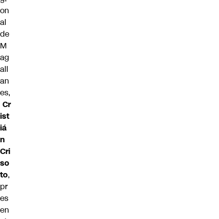
on
al
de
M
ag
all
an
es,
Cr
ist
iá
n
Cri
so
to
,
pr
es
en