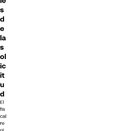
le
s
d
e
la
s
ol
ic
it
u
d
El
fis
cal
re
gi