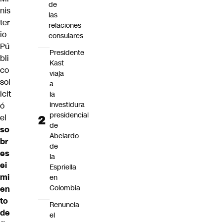
de
nis
las
ter
relaciones
io
consulares
Pú
Presidente
bli
Kast
co
viaja
sol
a
icit
la
investidura
ó
presidencial
el
de
so
Abelardo
br
de
es
la
ei
Espriella
mi
en
Colombia
en
to
Renuncia
de
el