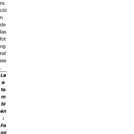
ra
ció
n
de
las
fot
og
raf
ías
.
Le
e
ta
m
bi
én
:
Fa
mi