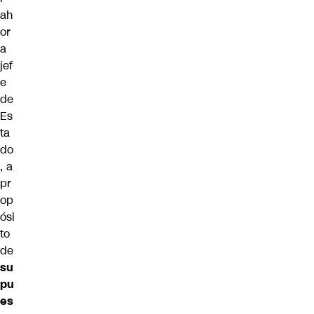
ah
or
a
jef
e
de
Es
ta
do
, a
pr
op
ósi
to
de
su
pu
es