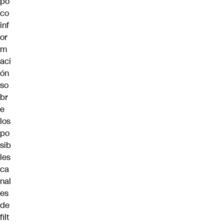
po
co
inf
or
m
aci
ón
so
br
e
los
po
sib
les
ca
nal
es
de
filt