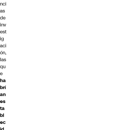
nci
as
de
inv
est
ig
aci
ón,
las
qu
e
ha
brí
an
es
ta
bl
ec
id