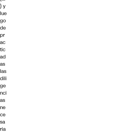
) y
lue
go
de
pr
ac
tic
ad
as
las
dili
ge
nci
as
ne
ce
sa
ria