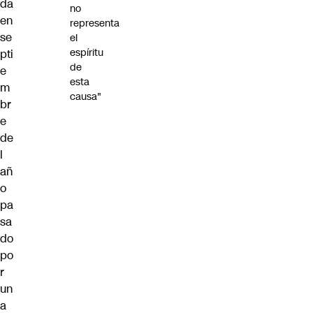
da
no
en
representa
se
el
espíritu
pti
de
e
esta
m
causa"
br
e
de
l
añ
o
pa
sa
do
po
r
un
a