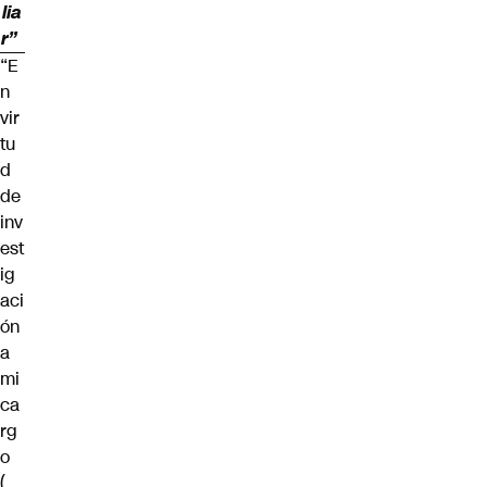
lia
r”
“E
n
vir
tu
d
de
inv
est
ig
aci
ón
a
mi
ca
rg
o
(…