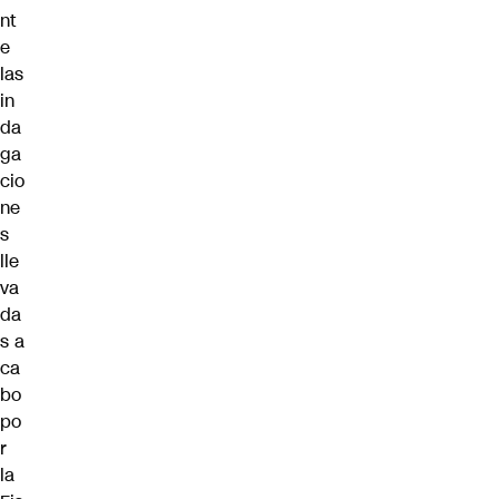
nt
e
las
in
da
ga
cio
ne
s
lle
va
da
s a
ca
bo
po
r
la