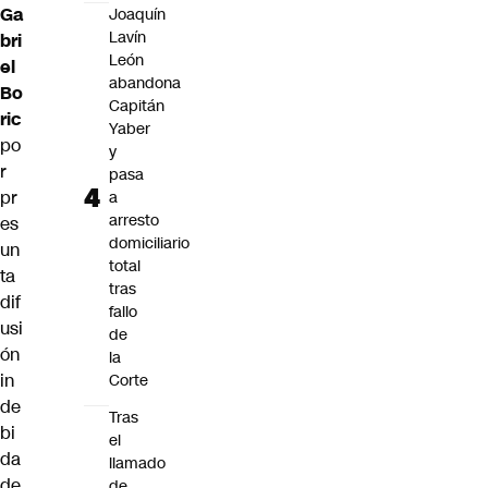
Ga
Joaquín
Lavín
bri
León
el
abandona
Bo
Capitán
ric
Yaber
po
y
r
pasa
pr
a
arresto
es
domiciliario
un
total
ta
tras
dif
fallo
usi
de
ón
la
in
Corte
de
Tras
bi
el
da
llamado
de
de