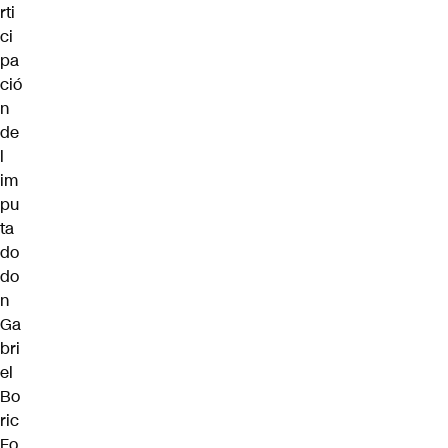
rti
ci
pa
ció
n
de
l
im
pu
ta
do
do
n
Ga
bri
el
Bo
ric
Fo