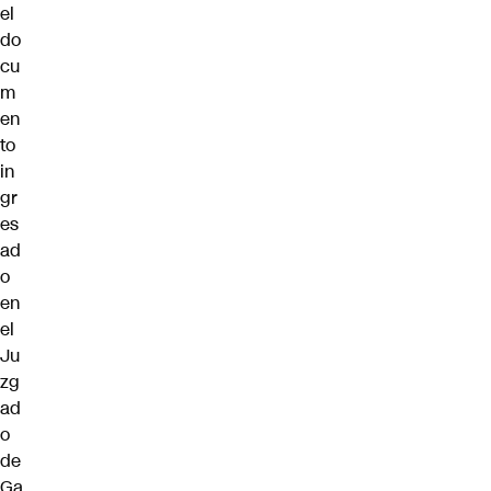
el
do
cu
m
en
to
in
gr
es
ad
o
en
el
Ju
zg
ad
o
de
Ga