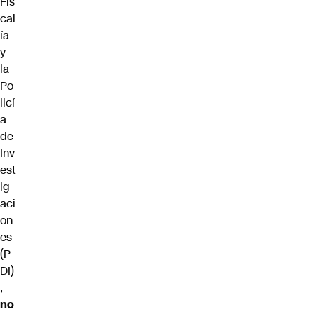
Fis
cal
ía
y
la
Po
licí
a
de
Inv
est
ig
aci
on
es
(
P
DI
)
,
no