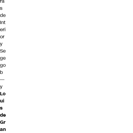
ra
s
de
Int
eri
or
y
Se
ge
go
b
—
y
Lo
ui
s
de
Gr
an