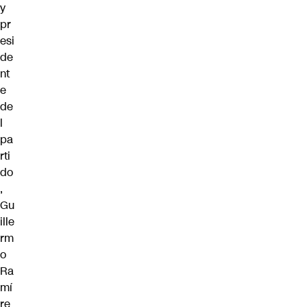
y
pr
esi
de
nt
e
de
l
pa
rti
do
,
Gu
ille
rm
o
Ra
mí
re