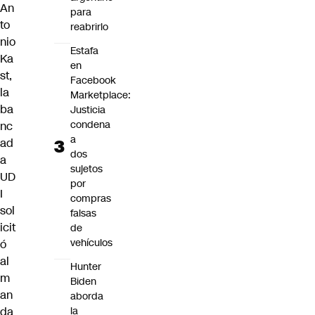
An
para
to
reabrirlo
nio
Estafa
Ka
en
st,
Facebook
la
Marketplace:
ba
Justicia
condena
nc
a
ad
dos
a
sujetos
UD
por
I
compras
sol
falsas
icit
de
vehículos
ó
al
Hunter
m
Biden
an
aborda
da
la