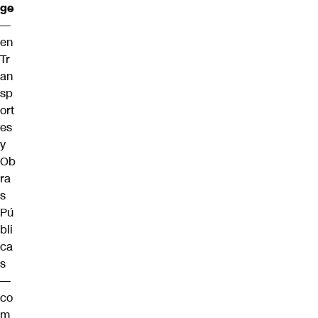
ge
—
en
Tr
an
sp
ort
es
y
Ob
ra
s
Pú
bli
ca
s
—
co
m