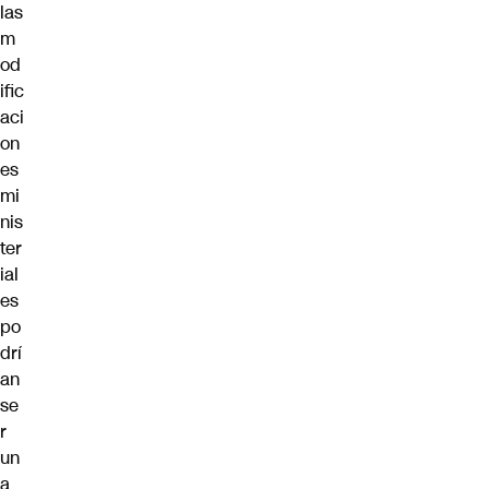
las
m
od
ific
aci
on
es
mi
nis
ter
ial
es
po
drí
an
se
r
un
a