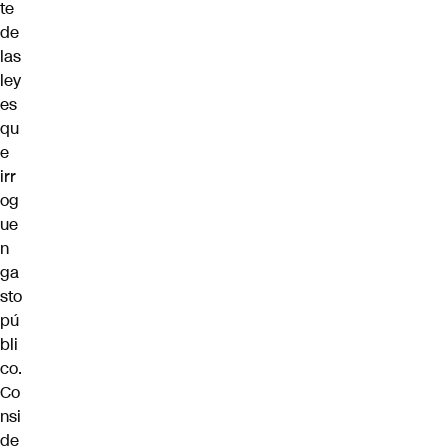
te
de
las
ley
es
qu
e
irr
og
ue
n
ga
sto
pú
bli
co.
Co
nsi
de