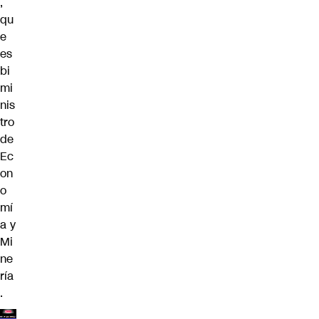
,
qu
e
es
bi
mi
nis
tro
de
Ec
on
o
mí
a y
Mi
ne
ría
.