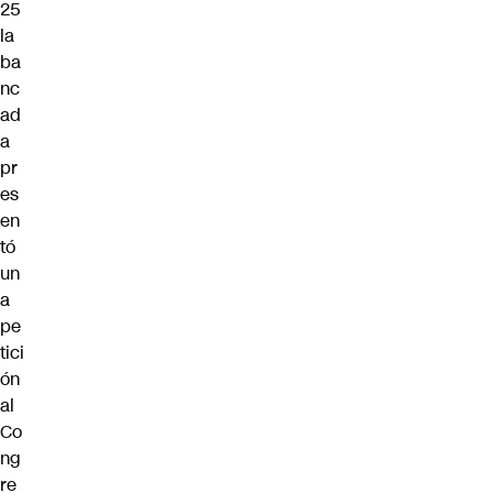
25
la
ba
nc
ad
a
pr
es
en
tó
un
a
pe
tici
ón
al
Co
ng
re