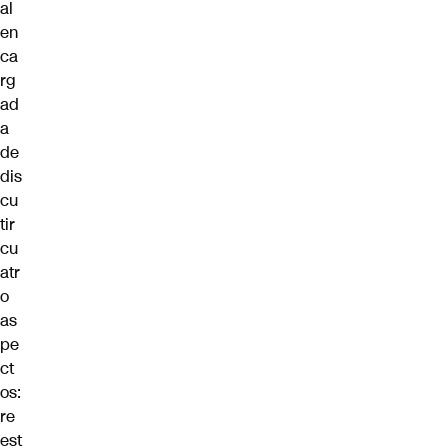
al
en
ca
rg
ad
a
de
dis
cu
tir
cu
atr
o
as
pe
ct
os:
re
est