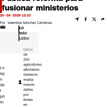
Futuro 360
fusionar ministerios
Opinión
20- 05- 2026 12:33
Por
Valentina Sánchez Cárdenas
LO
MÁS
LEÍDO
Cerca
de
250
agricultores
Lu
afectados:
eg
Gobierno
o
evalúa
de
nuevos
daños
l
por
pri
lluvias
m
en