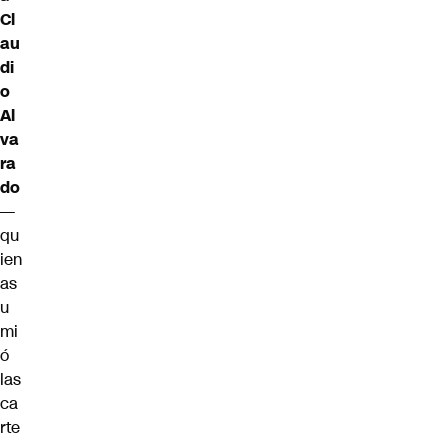
Cl
au
di
o
Al
va
ra
do
—
qu
ien
as
u
mi
ó
las
ca
rte