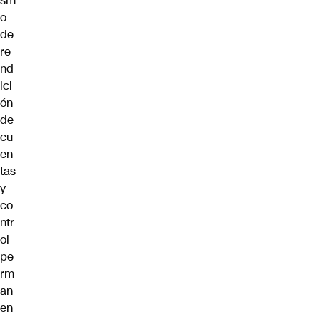
sm
o
de
re
nd
ici
ón
de
cu
en
tas
y
co
ntr
ol
pe
rm
an
en