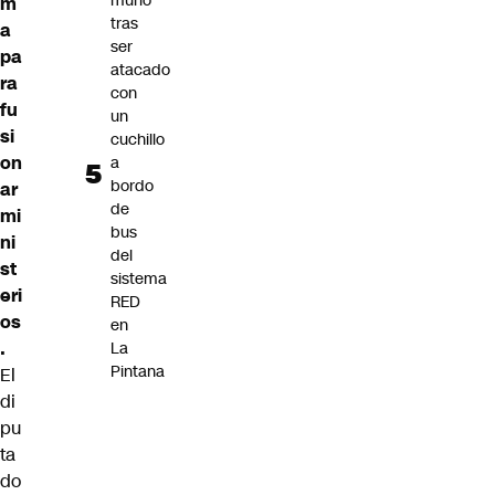
murió
m
tras
a
ser
pa
atacado
ra
con
fu
un
si
cuchillo
on
a
bordo
ar
de
mi
bus
ni
del
st
sistema
eri
RED
os
en
.
La
Pintana
El
di
pu
ta
do