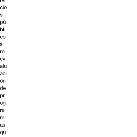
rvi
cio
s
pú
bli
co
s,
re
ev
alu
aci
ón
de
pr
og
ra
m
as
qu