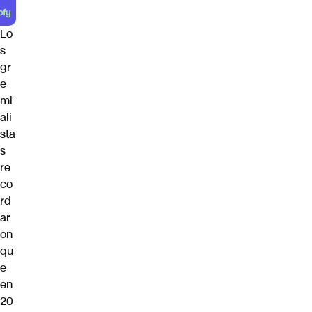
Lo
s
gr
e
mi
ali
sta
s
re
co
rd
ar
on
qu
e
en
20