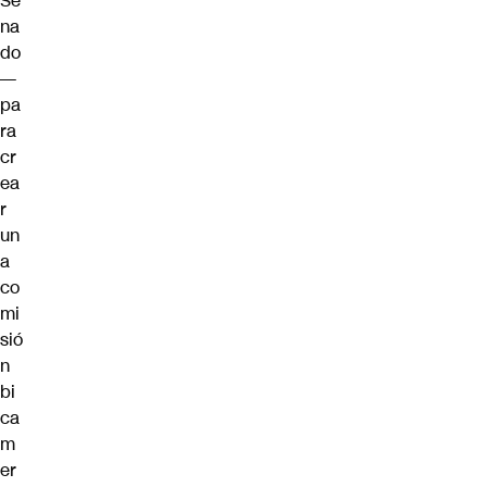
Se
na
do
—
pa
ra
cr
ea
r
un
a
co
mi
sió
n
bi
ca
m
er