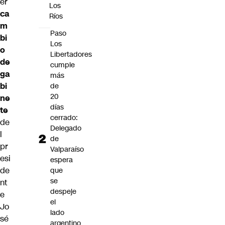
er
Los
ca
Ríos
m
Paso
bi
Los
o
Libertadores
de
cumple
ga
más
bi
de
20
ne
días
te
cerrado:
de
Delegado
l
de
pr
Valparaíso
esi
espera
de
que
se
nt
despeje
e
el
Jo
lado
sé
argentino