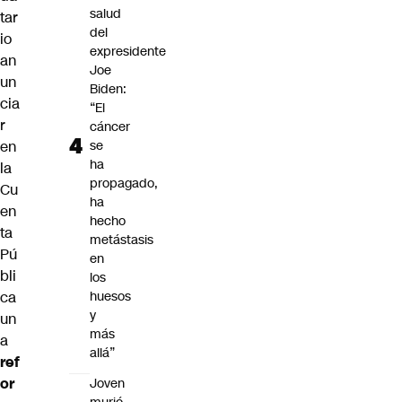
salud
tar
del
io
expresidente
an
Joe
un
Biden:
cia
“El
r
cáncer
en
se
ha
la
propagado,
Cu
ha
en
hecho
ta
metástasis
Pú
en
bli
los
ca
huesos
y
un
más
a
allá”
ref
or
Joven