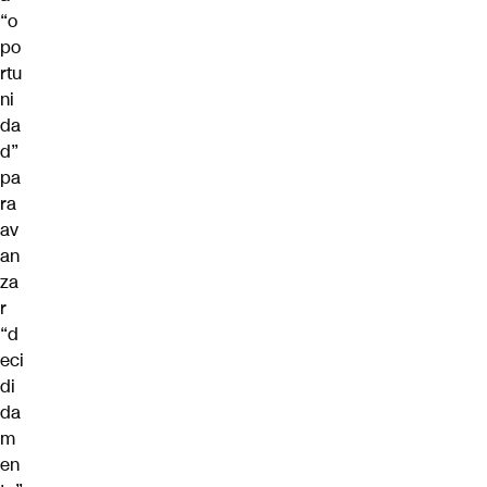
“o
po
rtu
ni
da
d”
pa
ra
av
an
za
r
“d
eci
di
da
m
en