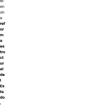
te”
en
un
a
ref
or
m
a
es
tru
ct
ur
al
de
l
Es
ta
do
.