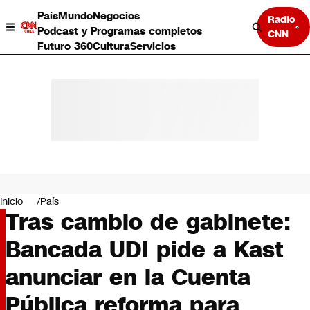
País
Mundo
Negocios
Radio
Podcast y Programas completos
CNN
Futuro 360
Cultura
Servicios
País
Mundo
Negocios
Inicio
País
Tras cambio de gabinete:
Deportes
Programas completos
Bancada UDI pide a Kast
Cultura
Servicios
anunciar en la Cuenta
Bits
CNN Data
Pública reforma para
CNN tiempo