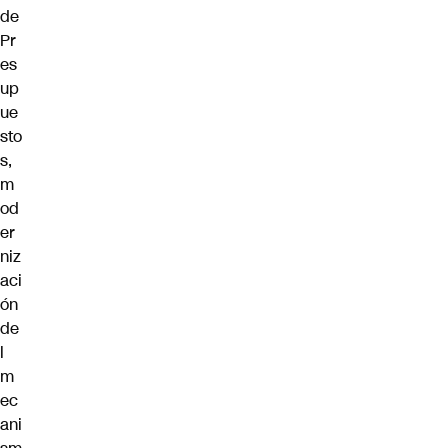
de
Pr
es
up
ue
sto
s,
m
od
er
niz
aci
ón
de
l
m
ec
ani