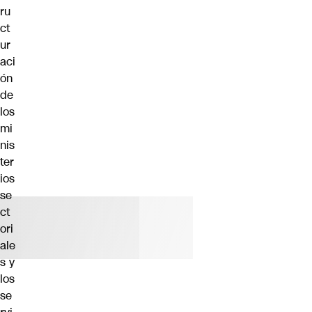
ru
ct
ur
aci
ón
de
los
mi
nis
ter
ios
se
ct
ori
ale
s y
los
se