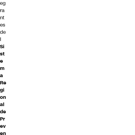
eg
ra
nt
es
de
l
Si
st
e
m
a
Re
gi
on
al
de
Pr
ev
en