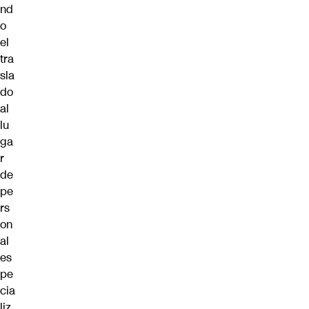
nd
o
el
tra
sla
do
al
lu
ga
r
de
pe
rs
on
al
es
pe
cia
liz