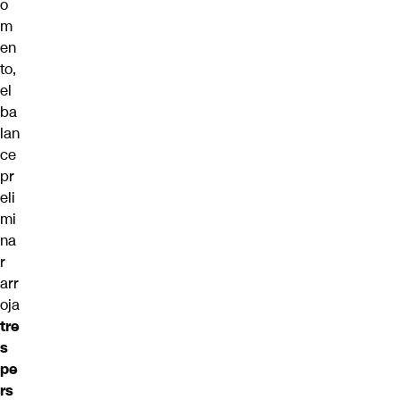
o
m
en
to,
el
ba
lan
ce
pr
eli
mi
na
r
arr
oja
tre
s
pe
rs