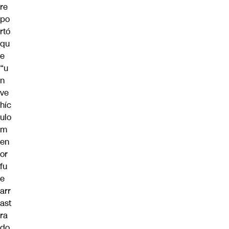
re
po
rtó
qu
e
“u
n
ve
híc
ulo
m
en
or
fu
e
arr
ast
ra
do