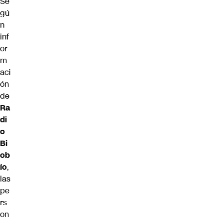
Se
gú
n
inf
or
m
aci
ón
de
Ra
di
o
Bi
ob
ío
,
las
pe
rs
on