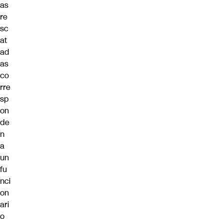
as
re
sc
at
ad
as
co
rre
sp
on
de
n
a
un
fu
nci
on
ari
o