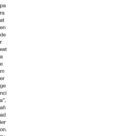
pa
ra
at
en
de
r
est
a
e
m
er
ge
nci
a”,
añ
ad
ier
on.