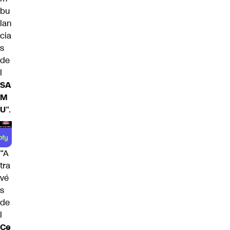
bu
lan
cia
s
de
l
SA
M
U
“.
“A
tra
vé
s
de
l
Ce