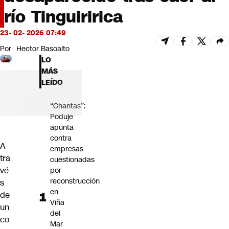
Futuro 360
río Tinguiririca
Opinión
23- 02- 2026 07:49
Por
Hector Basoalto
LO
MÁS
LEÍDO
“Chantas”:
Poduje
apunta
contra
A
empresas
tra
cuestionadas
vé
por
reconstrucción
s
en
de
Viña
un
del
co
Mar