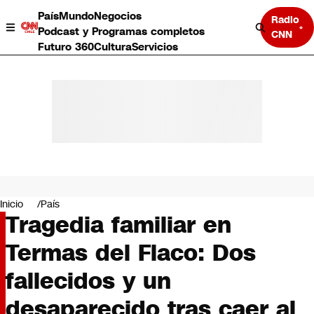
País
Mundo
Negocios
Radio
Podcast y Programas completos
CNN
Futuro 360
Cultura
Servicios
País
Mundo
Negocios
Inicio
País
Tragedia familiar en
Deportes
Programas completos
Termas del Flaco: Dos
Cultura
Servicios
fallecidos y un
Bits
CNN Data
desaparecido tras caer al
CNN tiempo