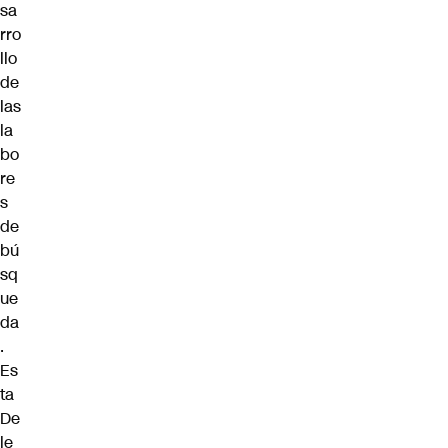
sa
rro
llo
de
las
la
bo
re
s
de
bú
sq
ue
da
.
Es
ta
De
le