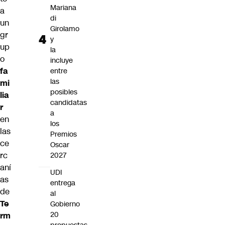
Mariana
a
di
un
Girolamo
gr
y
up
la
o
incluye
fa
entre
las
mi
posibles
lia
candidatas
r
a
en
los
las
Premios
ce
Oscar
rc
2027
aní
UDI
as
entrega
de
al
Te
Gobierno
20
rm