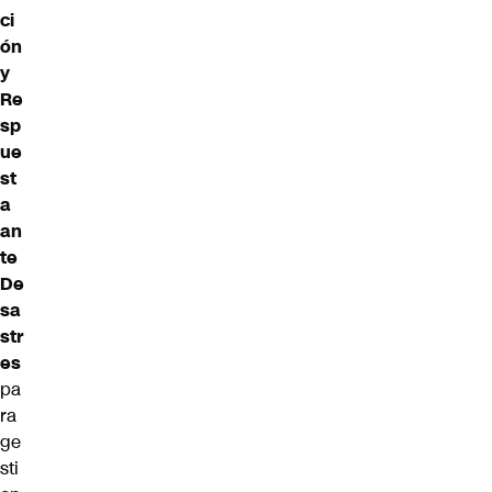
ci
ón
y
Re
sp
ue
st
a
an
te
De
sa
str
es
pa
ra
ge
sti