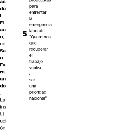
propuestas
as
para
de
enfrentar
l
la
Fl
emergencia
ac
laboral:
o
,
“Queremos
que
en
recuperar
Sa
el
n
trabajo
Fe
vuelva
rn
a
an
ser
do
una
prioridad
.
nacional”
La
ins
tit
uci
ón