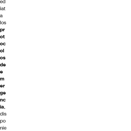
ed
iat
a
los
pr
ot
oc
ol
os
de
e
m
er
ge
nc
ia
,
dis
po
nie