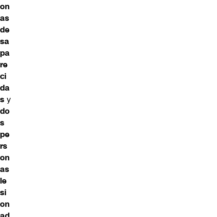
on
as
de
sa
pa
re
ci
da
s
y
do
s
pe
rs
on
as
le
si
on
ad