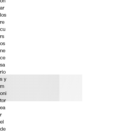
on
ar
los
re
cu
rs
os
ne
ce
sa
rio
s y
m
oni
tor
ea
r
el
de