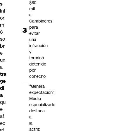
$60
s
mil
inf
a
or
Carabineros
m
para
ó
evitar
so
una
infracción
br
y
e
terminó
un
detenido
a
por
tra
cohecho
ge
“Genera
di
expectación”:
a
Medio
qu
especializado
e
destaca
af
a
ec
la
actriz
tó