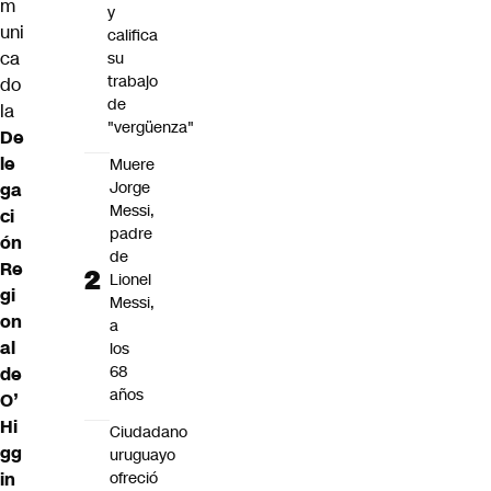
m
y
uni
califica
ca
su
trabajo
do
de
la
"vergüenza"
De
le
Muere
Jorge
ga
Messi,
ci
padre
ón
de
Re
Lionel
gi
Messi,
on
a
al
los
68
de
años
O’
Hi
Ciudadano
gg
uruguayo
ofreció
in