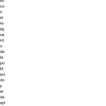
so
co
n
el
re
sg
ua
rd
o
de
la
po
bl
aci
ón
y
el
de
spl