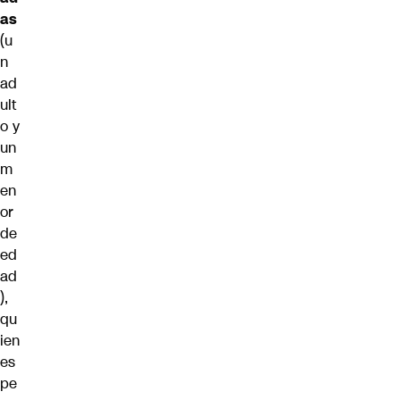
as
(u
n
ad
ult
o y
un
m
en
or
de
ed
ad
),
qu
ien
es
pe