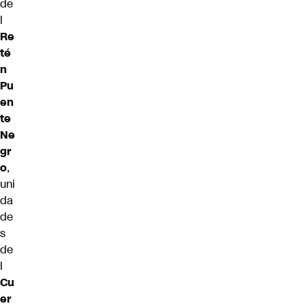
de
l
Re
té
n
Pu
en
te
Ne
gr
o
,
uni
da
de
s
de
l
Cu
er