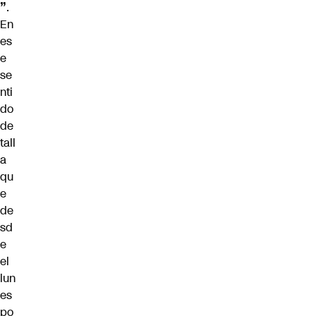
”
.
En
es
e
se
nti
do
de
tall
a
qu
e
de
sd
e
el
lun
es
po