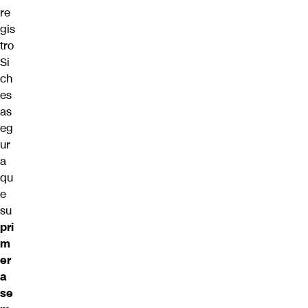
re
gis
tro
Si
ch
es
as
eg
ur
a
qu
e
su
pri
m
er
a
se