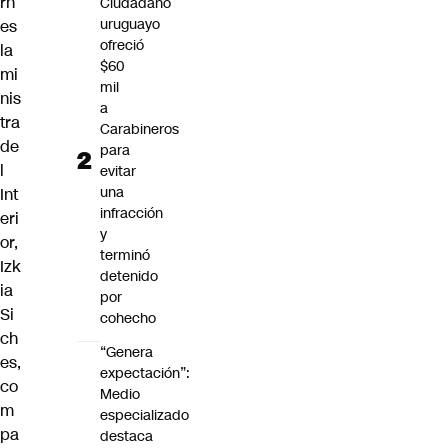
rn
Ciudadano
uruguayo
es
ofreció
la
$60
mi
mil
nis
a
tra
Carabineros
de
para
l
evitar
una
Int
infracción
eri
y
or,
terminó
Izk
detenido
ia
por
Si
cohecho
ch
“Genera
es
,
expectación”:
co
Medio
m
especializado
pa
destaca