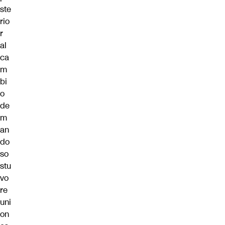
ste
rio
r
al
ca
m
bi
o
de
m
an
do
so
stu
vo
re
uni
on