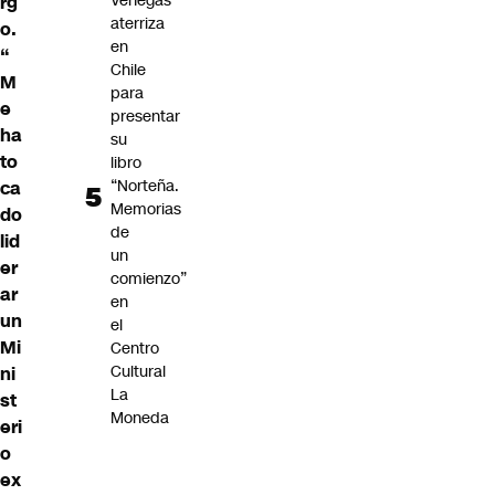
Venegas
rg
aterriza
o.
en
“
Chile
M
para
e
presentar
ha
su
to
libro
“Norteña.
ca
Memorias
do
de
lid
un
er
comienzo”
ar
en
un
el
Mi
Centro
Cultural
ni
La
st
Moneda
eri
o
ex