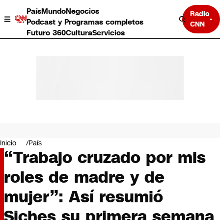
País
Mundo
Negocios
Radio
Podcast y Programas completos
CNN
Futuro 360
Cultura
Servicios
País
Mundo
Negocios
Inicio
País
“Trabajo cruzado por mis
Deportes
Programas completos
roles de madre y de
Cultura
Servicios
mujer”: Así resumió
Bits
CNN Data
Siches su primera semana
CNN tiempo