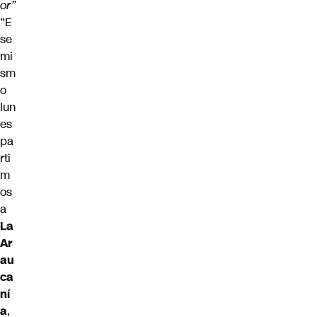
or”
“E
se
mi
sm
o
lun
es
pa
rti
m
os
a
La
Ar
au
ca
ní
a
,