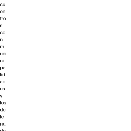
cu
en
tro
s
co
n
m
uni
ci
pa
lid
ad
es
y
los
de
le
ga
do