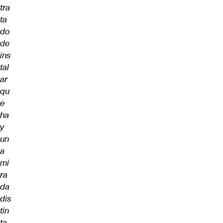
tra
ta
do
de
ins
tal
ar
qu
e
ha
y
un
a
mi
ra
da
dis
tin
ta