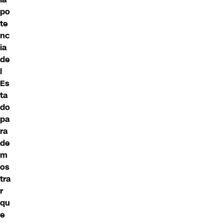
po
te
nc
ia
de
l
Es
ta
do
pa
ra
de
m
os
tra
r
qu
e