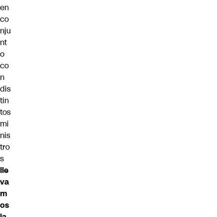
en
co
nju
nt
o
co
n
dis
tin
tos
mi
nis
tro
s
lle
va
m
os
la