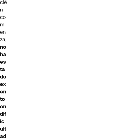
cié
n
co
mi
en
za,
no
ha
es
ta
do
ex
en
to
en
dif
ic
ult
ad