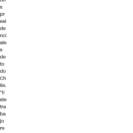
s
pr
esi
de
nci
ale
s
de
to
do
Ch
ile.
“E
ste
tra
ba
jo
re