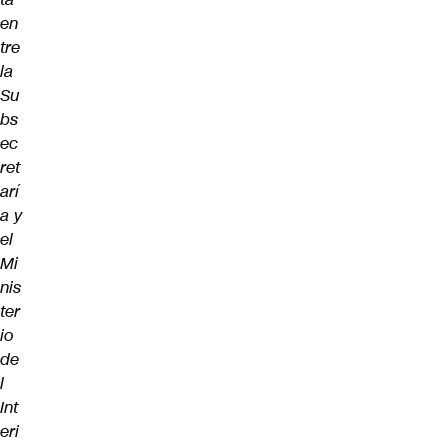
en
tre
la
Su
bs
ec
ret
arí
a y
el
Mi
nis
ter
io
de
l
Int
eri