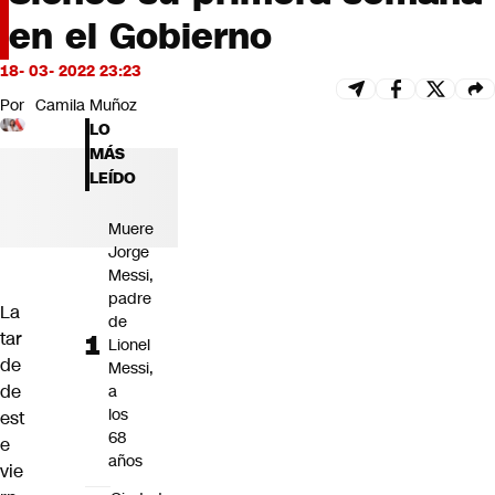
Futuro 360
en el Gobierno
Opinión
18- 03- 2022 23:23
Por
Camila Muñoz
LO
MÁS
LEÍDO
Muere
Jorge
Messi,
padre
La
de
tar
Lionel
de
Messi,
de
a
los
est
68
e
años
vie