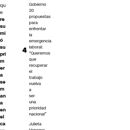
Gobierno
qu
20
e
propuestas
re
para
su
enfrentar
mi
la
ó
emergencia
su
laboral:
“Queremos
pri
que
m
recuperar
er
el
a
trabajo
se
vuelva
m
a
an
ser
una
a
prioridad
en
nacional”
el
ca
Julieta