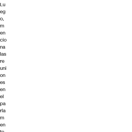
Lu
eg
o,
m
en
cio
na
las
re
uni
on
es
en
el
pa
rla
m
en
to