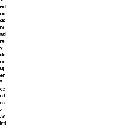
rol
es
de
m
ad
re
y
de
m
uj
er
”
,
co
nti
nú
a.
As
imi