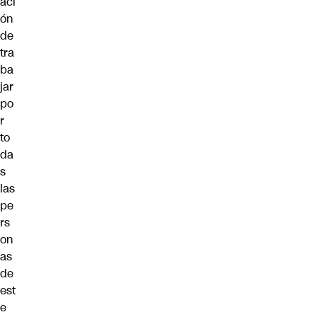
aci
ón
de
tra
ba
jar
po
r
to
da
s
las
pe
rs
on
as
de
est
e