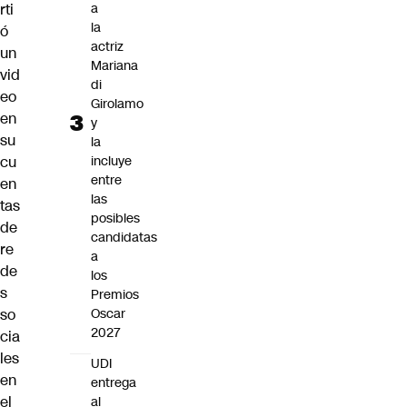
a
rti
la
ó
actriz
un
Mariana
vid
di
eo
Girolamo
en
y
su
la
incluye
cu
entre
en
las
tas
posibles
de
candidatas
re
a
de
los
s
Premios
Oscar
so
2027
cia
les
UDI
en
entrega
el
al