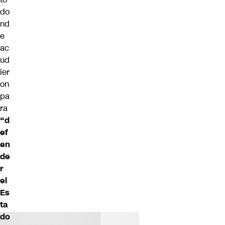
do
nd
e
ac
ud
ier
on
pa
ra
“d
ef
en
de
r
el
Es
ta
do