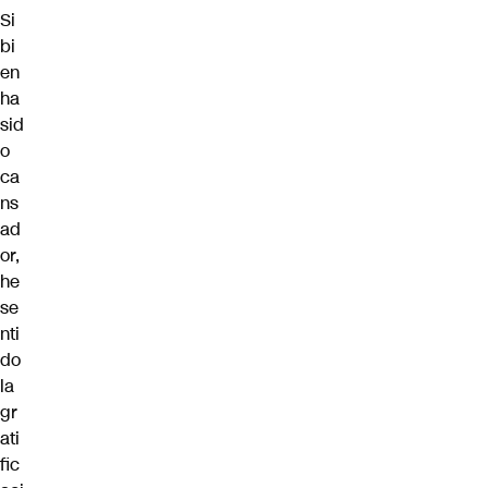
Si
bi
en
ha
sid
o
ca
ns
ad
or,
he
se
nti
do
la
gr
ati
fic