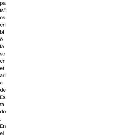
pa
ís”,
es
cri
bi
ó
la
se
cr
et
ari
a
de
Es
ta
do
.
En
el