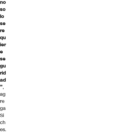
no
so
lo
se
re
qu
ier
e
se
gu
rid
ad
”
,
ag
re
ga
Si
ch
es.