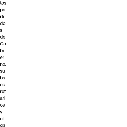
tos
pa
rti
do
s
de
Go
bi
er
no,
su
bs
ec
ret
ari
os
y
el
ga