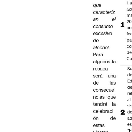
Ha
que
Go
caracteriz
ma
an el
20
consumo
c
excesivo
fe
de
pa
co
alcohol.
de
Para
Co
algunos la
resaca
Su
d
será una
Ed
de las
de
consecue
re
ncias que
al
tendrá la
si
celebraci
d
ón de
ad
es
estas
“E