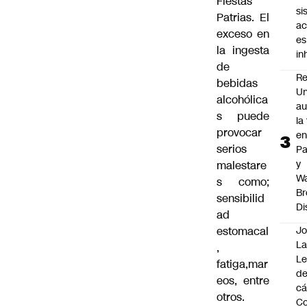
Fiestas
si
Patrias. El
ac
exceso en
es
la ingesta
i
de
Re
bebidas
Un
alcohólica
au
s puede
la
provocar
en
serios
P
y
malestare
Wa
s como;
Br
sensibilid
Di
ad
estomacal
Jo
La
,
L
fatiga,mar
de
eos, entre
cá
otros.
Co