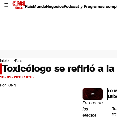
País
Mundo
Negocios
Podcast y Programas comp
País
Mundo
Inicio
País
Negocios
Toxicólogo se refirió a la
Deportes
Programas completos
16- 09- 2013 10:15
Cultura
Por
CNN
Servicios
LO 
Bits
LEÍD
CNN Data
Es uno de
CNN tiempo
los
Tr
Futuro 360
fr
efectos
Opinión