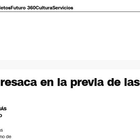
letos
Futuro 360
Cultura
Servicios
 resaca en la previa de las
MÁS
O
as
eno de