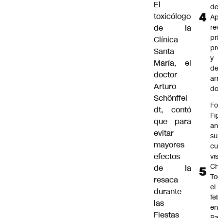
El
d
toxicólogo
Ap
de la
re
pr
Clínica
pr
Santa
y
María, el
de
doctor
ar
Arturo
do
Schönffel
F
dt, contó
Fi
que para
an
evitar
su
mayores
cu
efectos
vi
Ch
de la
To
resaca
el
durante
fe
las
en
Fiestas
P