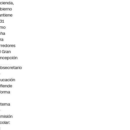
cienda,
bierno
ntiene
31
omo
cha
ra
rredores
l Gran
ncepción
bsecretario
e
ucación
fiende
forma
stema
e
misión
colar:
l