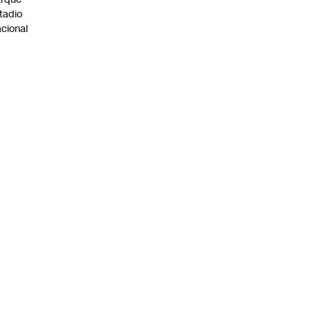
tadio
cional