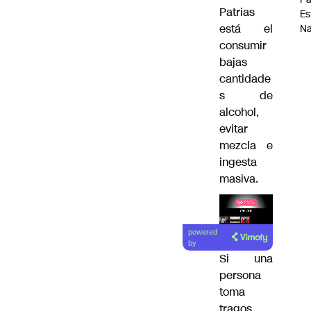
Patrias
Es
está el
Na
consumir
bajas
cantidade
s de
alcohol,
evitar
mezcla e
ingesta
masiva.
Lea el
powered
artículo
by
Si una
persona
toma
tragos