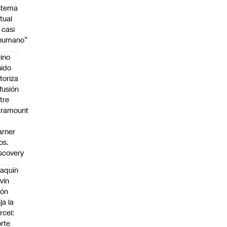
stema
tual
 casi
nhumano”
ino
ido
toriza
 fusión
tre
aramount
rner
os.
scovery
aquín
vín
eón
ja la
rcel:
rte