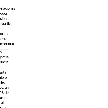
e
elaciones
voca
isión
eventiva
creta
resto
miciliario
oo
ghters
uncia
arta
sita a
ile:
carán
 28 de
brero
 el
arque