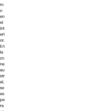
m
o
en
el
int
eri
or.
En
la
zo
na
au
str
al,
se
es
pe
ra