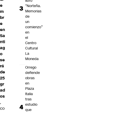
libro
e
“Norteña.
Memorias
m
de
br
un
e
comienzo”
en
en
Sa
el
nti
Centro
ag
Cultural
La
o
Moneda
se
rá
Orrego
de
defiende
25
obras
en
gr
Plaza
ad
Italia
os
tras
,
estudio
co
que