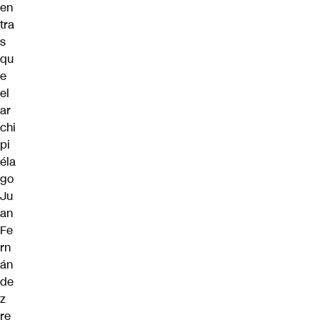
en
tra
s
qu
e
el
ar
chi
pi
éla
go
Ju
an
Fe
rn
án
de
z
re