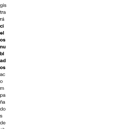
gis
tra
rá
ci
el
os
nu
bl
ad
os
ac
o
m
pa
ña
do
s
de