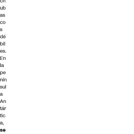
ch
ub
as
co
s
dé
bil
es.
En
la
pe
nín
sul
a
An
tár
tic
a,
se