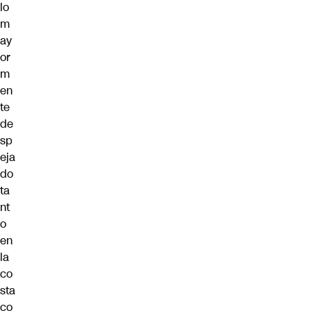
lo
m
ay
or
m
en
te
de
sp
eja
do
ta
nt
o
en
la
co
sta
co