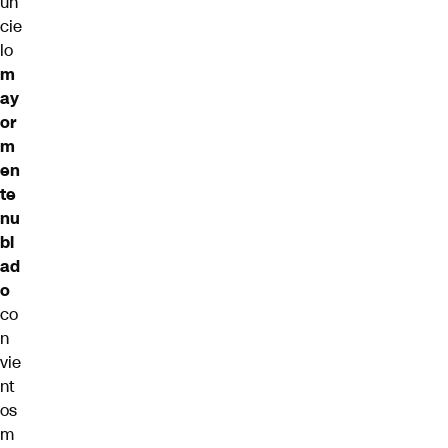
un
cie
lo
m
ay
or
m
en
te
nu
bl
ad
o
co
n
vie
nt
os
m