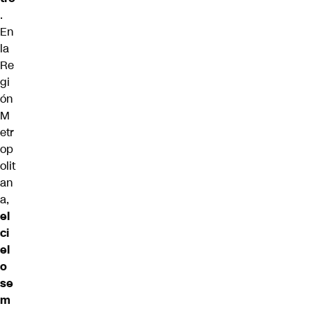
.
En
la
Re
gi
ón
M
etr
op
olit
an
a,
el
ci
el
o
se
m