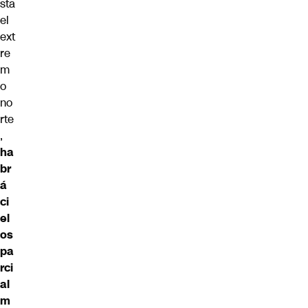
sta
el
ext
re
m
o
no
rte
,
ha
br
á
ci
el
os
pa
rci
al
m