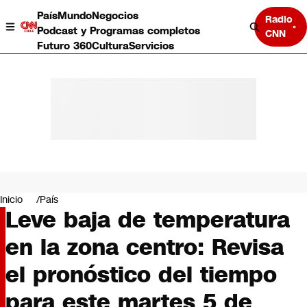
País
Mundo
Negocios
Radio
Podcast y Programas completos
CNN
Futuro 360
Cultura
Servicios
País
Mundo
Negocios
Inicio
País
Leve baja de temperatura
Deportes
Programas completos
en la zona centro: Revisa
Cultura
Servicios
el pronóstico del tiempo
Bits
CNN Data
para este martes 5 de
CNN tiempo