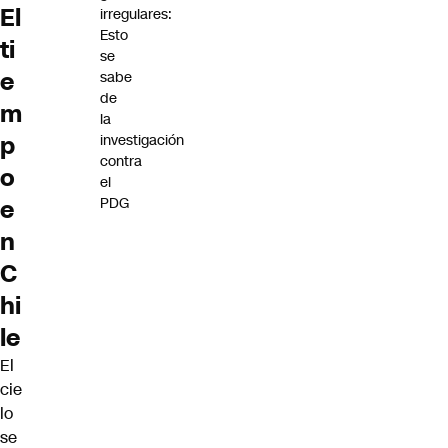
El
irregulares:
Esto
ti
se
e
sabe
de
m
la
p
investigación
contra
o
el
PDG
e
n
C
hi
le
El
cie
lo
se