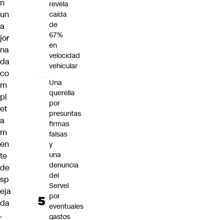
n
revela
un
caída
de
a
67%
jor
en
na
velocidad
da
vehicular
co
Una
m
querella
pl
por
et
presuntas
a
firmas
m
falsas
en
y
una
te
denuncia
de
del
sp
Servel
eja
por
da
eventuales
.
gastos