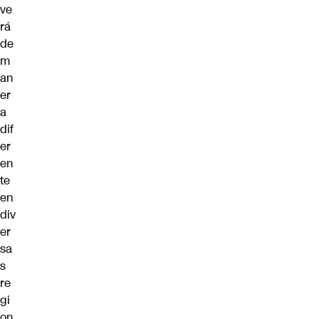
ve
rá
de
m
an
er
a
dif
er
en
te
en
div
er
sa
s
re
gi
on