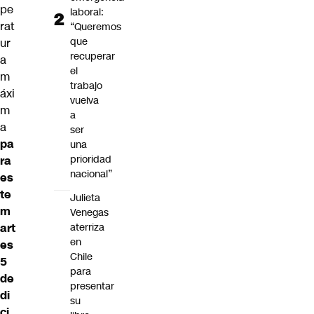
pe
laboral:
rat
“Queremos
que
ur
recuperar
a
el
m
trabajo
áxi
vuelva
m
a
a
ser
pa
una
prioridad
ra
nacional”
es
te
Julieta
m
Venegas
aterriza
art
en
es
Chile
5
para
de
presentar
di
su
ci