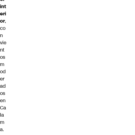
int
eri
or
,
co
n
vie
nt
os
m
od
er
ad
os
en
Ca
la
m
a.