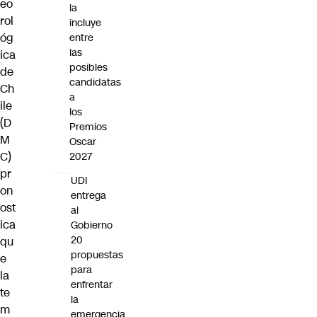
eo
la
rol
incluye
óg
entre
las
ica
posibles
de
candidatas
Ch
a
ile
los
(D
Premios
M
Oscar
C)
2027
pr
UDI
on
entrega
ost
al
ica
Gobierno
20
qu
propuestas
e
para
la
enfrentar
te
la
m
emergencia