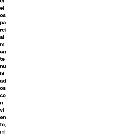
ci
el
os
pa
rci
al
m
en
te
nu
bl
ad
os
co
n
vi
en
to
,
mi