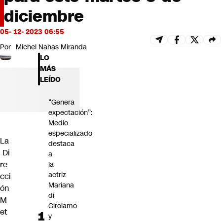
Futuro 360
diciembre
Opinión
05- 12- 2023 06:55
Por
Michel Nahas Miranda
LO
MÁS
LEÍDO
“Genera
expectación”:
Medio
especializado
La
destaca
Di
a
re
la
actriz
cci
Mariana
ón
di
M
Girolamo
et
y