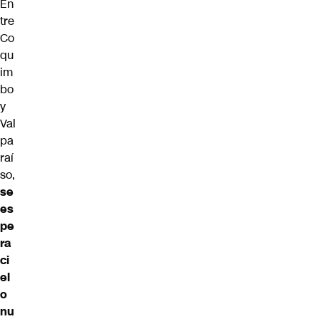
En
tre
Co
qu
im
bo
y
Val
pa
raí
so,
se
es
pe
ra
ci
el
o
nu