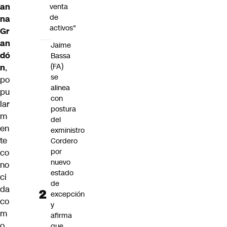
an
venta
de
na
activos"
Gr
an
Jaime
dó
Bassa
(FA)
n
,
se
po
alinea
pu
con
lar
postura
m
del
en
exministro
te
Cordero
por
co
nuevo
no
estado
ci
de
da
excepción
co
y
m
afirma
o
que