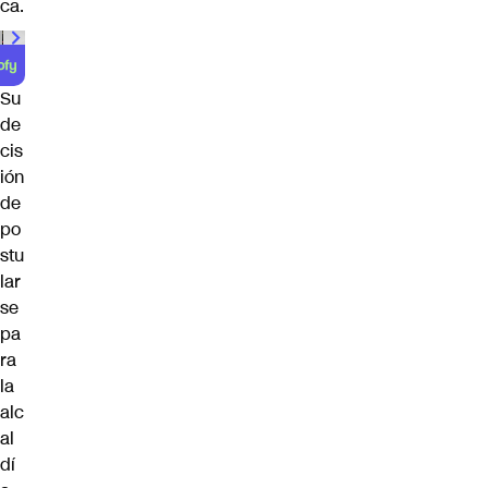
ca.
Su
de
cis
ión
de
po
stu
lar
se
pa
ra
la
alc
al
dí