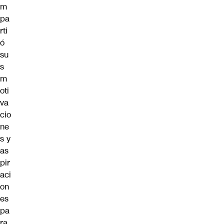
m
pa
rti
ó
su
s
m
oti
va
cio
ne
s y
as
pir
aci
on
es
pa
ra