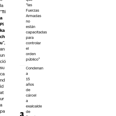
“las
la
Fuerzas
“
Tí
Armadas
a
no
Pi
están
ka
capacitadas
ch
para
u
”,
controlar
el
an
orden
un
público”
ció
su
Condenan
a
ca
15
nd
años
id
de
at
cárcel
ur
a
a
exalcalde
pa
de