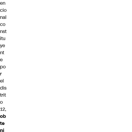
en
cio
nal
co
nst
itu
ye
nt
e
po
r
el
dis
trit
o
12,
ob
te
ni