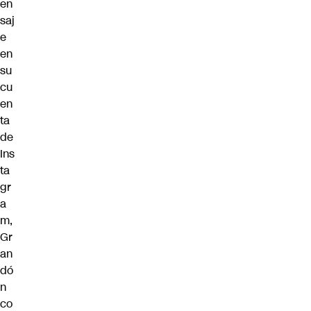
en
saj
e
en
su
cu
en
ta
de
Ins
ta
gr
a
m,
Gr
an
dó
n
co