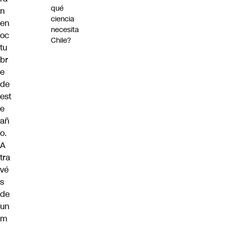
qué
n
ciencia
en
necesita
oc
Chile?
tu
br
e
de
est
e
añ
o.
A
tra
vé
s
de
un
m