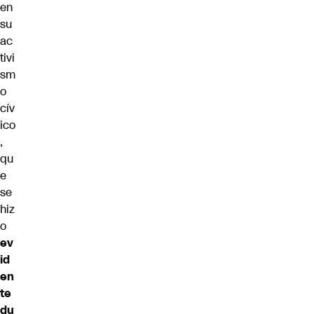
en
su
ac
tivi
sm
o
cív
ico
,
qu
e
se
hiz
o
ev
id
en
te
du