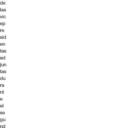
de
las
vic
ep
re
sid
en
tas
ad
jun
tas
du
ra
nt
e
el
se
gu
nd