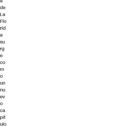
a
de
La
Flo
rid
a
su
rg
e
co
m
o
un
nu
ev
o
ca
pít
ulo