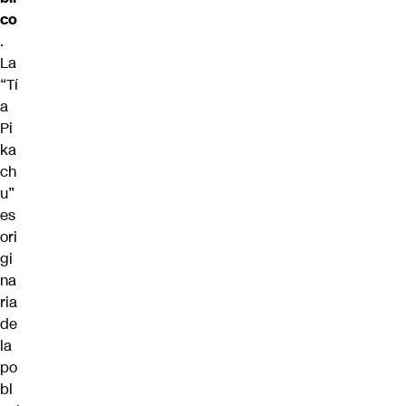
co
.
La
“Tí
a
Pi
ka
ch
u”
es
ori
gi
na
ria
de
la
po
bl