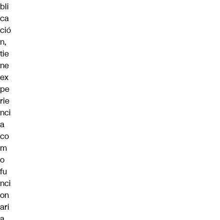
bli
ca
ció
n,
tie
ne
ex
pe
rie
nci
a
co
m
o
fu
nci
on
ari
a