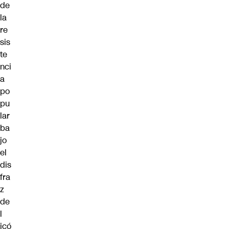
de
la
re
sis
te
nci
a
po
pu
lar
ba
jo
el
dis
fra
z
de
l
icó