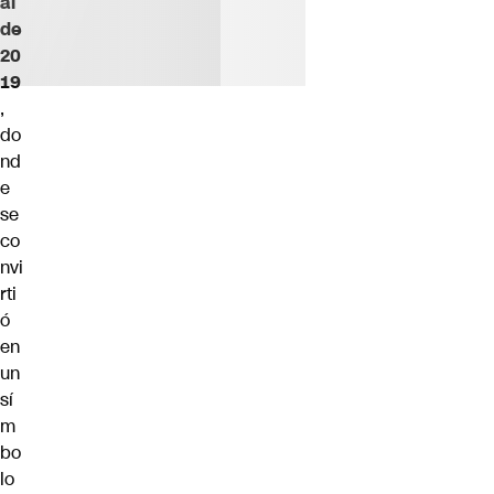
al
de
20
19
,
do
nd
e
se
co
nvi
rti
ó
en
un
sí
m
bo
lo