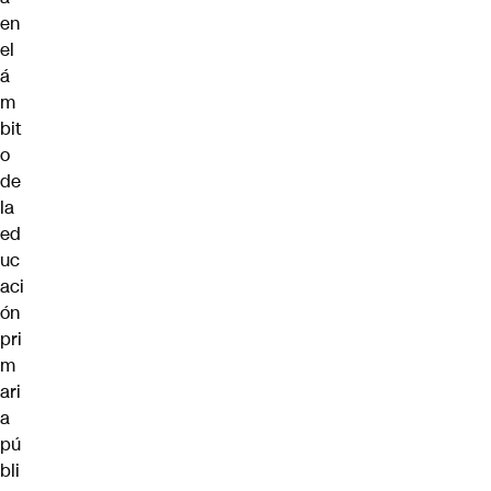
en
el
á
m
bit
o
de
la
ed
uc
aci
ón
pri
m
ari
a
pú
bli