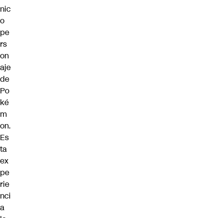
nic
o
pe
rs
on
aje
de
Po
ké
m
on.
Es
ta
ex
pe
rie
nci
a