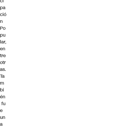
ci
pa
ció
n
Po
pu
lar,
en
tre
otr
as.
Ta
m
bi
én
fu
e
un
a