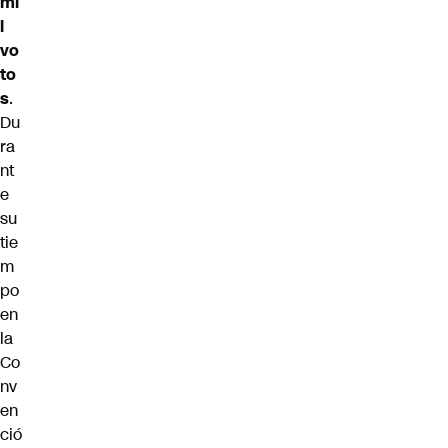
mi
l
vo
to
s
.
Du
ra
nt
e
su
tie
m
po
en
la
Co
nv
en
ció