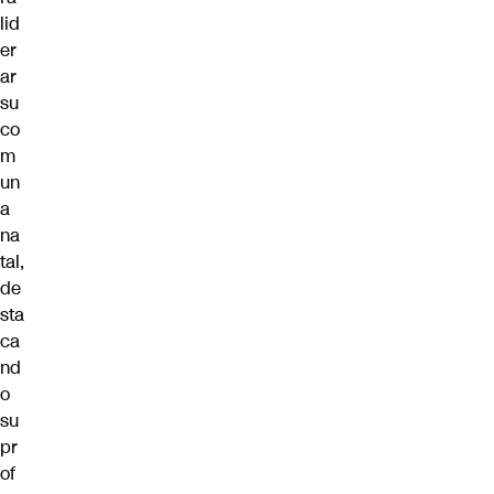
lid
er
ar
su
co
m
un
a
na
tal,
de
sta
ca
nd
o
su
pr
of