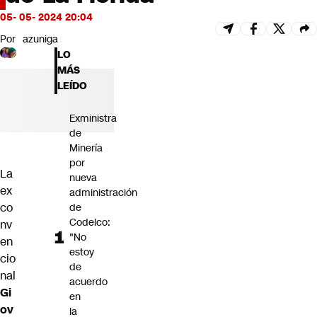
Futuro 360
05- 05- 2024 20:04
Opinión
Por
azuniga
LO
MÁS
LEÍDO
Exministra
de
Minería
por
La
nueva
ex
administración
co
de
Codelco:
nv
"No
en
estoy
cio
de
nal
acuerdo
Gi
en
ov
la