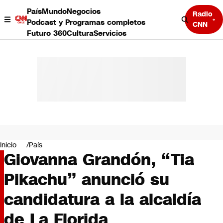
País
Mundo
Negocios
Radio
Podcast y Programas completos
CNN
Futuro 360
Cultura
Servicios
País
Mundo
Negocios
Inicio
País
Giovanna Grandón, “Tia
Deportes
Programas completos
Pikachu” anunció su
Cultura
Servicios
candidatura a la alcaldía
Bits
CNN Data
de La Florida
CNN tiempo