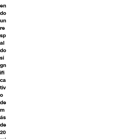
en
do
un
re
sp
al
do
si
gn
ifi
ca
tiv
o
de
m
ás
de
20