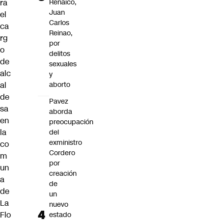
Renaico,
ra
Juan
el
Carlos
ca
Reinao,
rg
por
o
delitos
de
sexuales
alc
y
aborto
al
de
Pavez
sa
aborda
en
preocupación
la
del
exministro
co
Cordero
m
por
un
creación
a
de
de
un
La
nuevo
Flo
estado