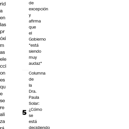
de
rid
excepción
a
y
en
afirma
las
que
pr
el
óxi
Gobierno
m
"está
siendo
as
muy
ele
audaz"
cci
on
Columna
de
es
la
qu
Dra.
e
Paula
se
Solar:
re
¿Cómo
ali
se
za
está
decidiendo
rá