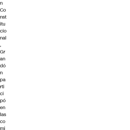
n
Co
nst
itu
cio
nal
,
Gr
an
dó
n
pa
rti
ci
pó
en
las
co
mi