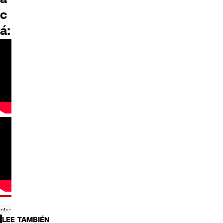
c
á:
LEE TAMBIÉN