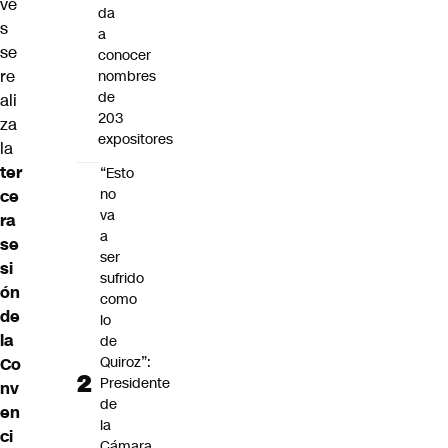
ve
da
s
a
se
conocer
re
nombres
de
ali
203
za
expositores
la
ter
“Esto
no
ce
va
ra
a
se
ser
si
sufrido
ón
como
de
lo
la
de
Quiroz”:
Co
Presidente
nv
de
en
la
ci
Cámara