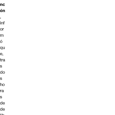
nc
ón
,
inf
or
m
ó
qu
e,
tra
s
do
s
ho
ra
s
de
de