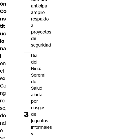
ón
anticipa
Co
amplio
ns
respaldo
a
tit
proyectos
uc
de
io
seguridad
na
l
Día
del
en
Niño:
el
Seremi
ex
de
Co
Salud
ng
alerta
re
por
so,
riesgos
de
do
juguetes
nd
informales
e
y
se