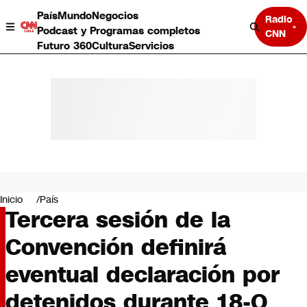
País
Mundo
Negocios
Radio
Podcast y Programas completos
CNN
Futuro 360
Cultura
Servicios
País
Mundo
Negocios
Inicio
País
Tercera sesión de la
Deportes
Programas completos
Convención definirá
Cultura
Servicios
eventual declaración por
Bits
CNN Data
detenidos durante 18-O
CNN tiempo