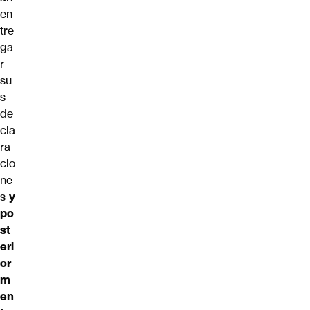
en
tre
ga
r
su
s
de
cla
ra
cio
ne
s
y
po
st
eri
or
m
en