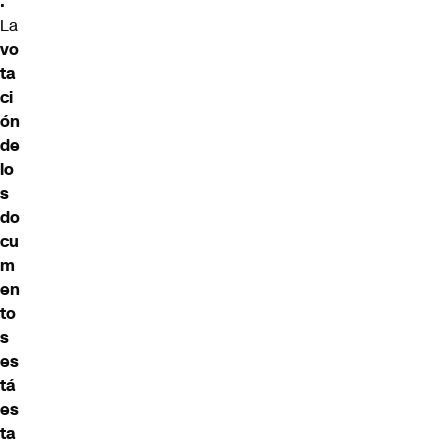
.
La
vo
ta
ci
ón
de
lo
s
do
cu
m
en
to
s
es
tá
es
ta