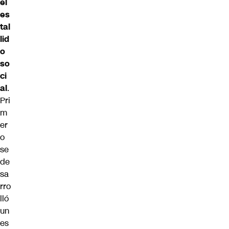
el
es
tal
lid
o
so
ci
al
.
Pri
m
er
o
se
de
sa
rro
lló
un
es