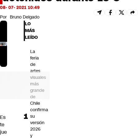
Futuro 360
08- 07- 2021 10:49
Opinión
Por
Bruno Delgado
LO
MÁS
LEÍDO
La
feria
de
artes
visuales
más
grande
de
Chile
confirma
su
Es
versión
te
2026
jue
y