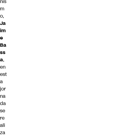
nis
m
o,
Ja
im
e
Ba
ss
a
,
en
est
a
jor
na
da
se
re
ali
za