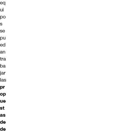
eq
ui
po
s
se
pu
ed
an
tra
ba
jar
las
pr
op
ue
st
as
de
de