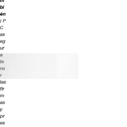
m
bi
én
:
P
C
as
eg
ur
a
te
ne
r
las
fir
m
as
y
pr
es