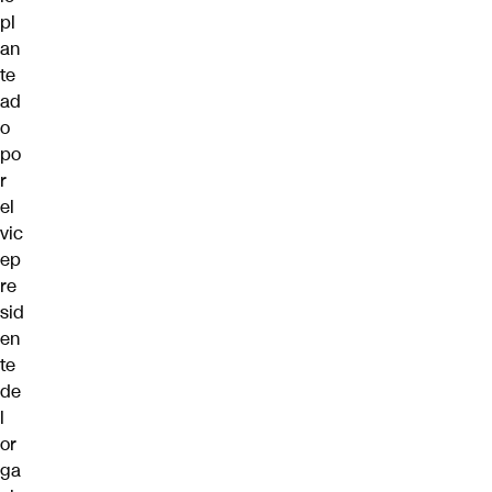
pl
an
te
ad
o
po
r
el
vic
ep
re
sid
en
te
de
l
or
ga