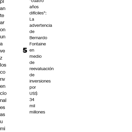
"cuatro
pl
años
an
difíciles":
te
La
ar
advertencia
on
de
un
Bernardo
a
Fontaine
en
ve
medio
z
de
los
reevaluación
co
de
nv
inversiones
en
por
cio
US$
34
nal
mil
es
millones
as
u
mi