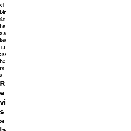
ci
bir
án
ha
sta
las
13:
30
ho
ra
s.
R
e
vi
s
a
la