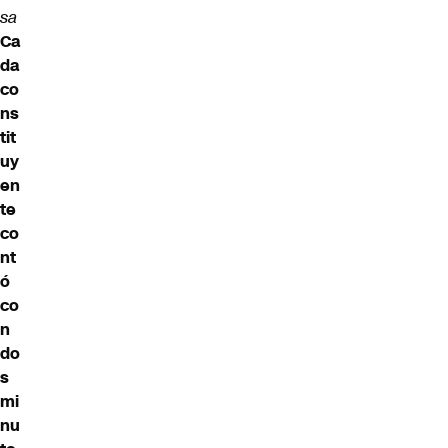
sa
Ca
da
co
ns
tit
uy
en
te
co
nt
ó
co
n
do
s
mi
nu