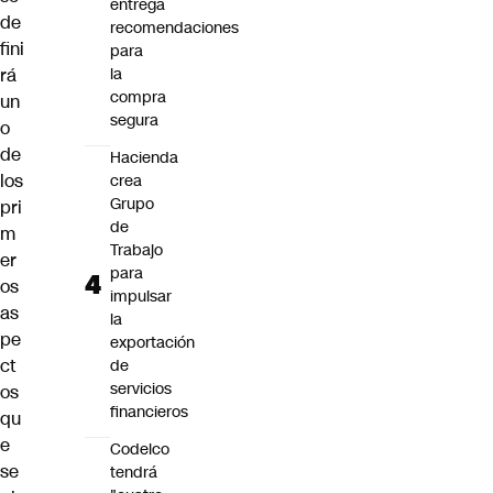
entrega
de
recomendaciones
fini
para
rá
la
compra
un
segura
o
de
Hacienda
los
crea
Grupo
pri
de
m
Trabajo
er
para
os
impulsar
as
la
pe
exportación
ct
de
servicios
os
financieros
qu
e
Codelco
se
tendrá