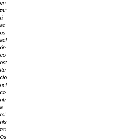
en
tar
á
ac
us
aci
ón
co
nst
itu
cio
nal
co
ntr
a
mi
nis
tro
Os