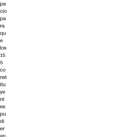
pa
cio
pa
ra
qu
e
los
15
5
co
nst
itu
ye
nt
es
pu
di
er
an