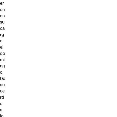
er
on
en
su
ca
rg
o
el
do
mi
ng
o.
De
ac
ue
rd
o
a
lo