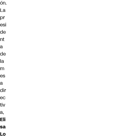
ón.
La
pr
esi
de
nt
a
de
la
m
es
a
dir
ec
tiv
a,
Eli
sa
Lo