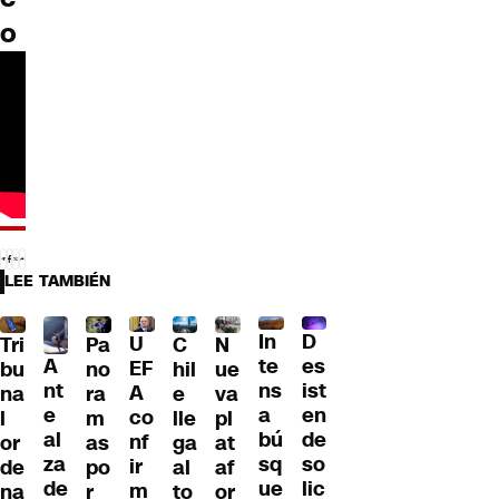
o
LEE TAMBIÉN
D
In
U
Tri
Pa
C
N
A
es
te
EF
bu
no
hil
ue
nt
ist
ns
A
na
ra
e
va
e
en
a
co
l
m
lle
pl
al
de
bú
nf
or
as
ga
at
za
so
sq
ir
de
po
al
af
de
lic
ue
m
na
r
to
or