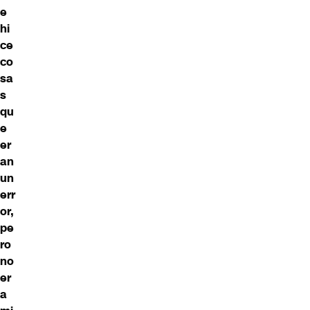
e
hi
ce
co
sa
s
qu
e
er
an
un
err
or,
pe
ro
no
er
a