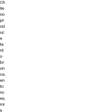
Ch
ile
no
pr
od
uc
e
ta
nt
o
br
on
ce,
en
to
nc
es,
mi
s