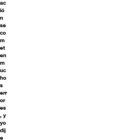
ac
ió
n
se
co
m
et
en
m
uc
ho
s
err
or
es
, y
yo
dij
e