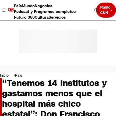
País
Mundo
Negocios
Radio
Podcast y Programas completos
CNN
Futuro 360
Cultura
Servicios
País
Mundo
Negocios
Inicio
País
“Tenemos 14 institutos y
Deportes
Programas completos
gastamos menos que el
Cultura
Servicios
hospital más chico
Bits
CNN Data
estatal”: Don Francisco
CNN tiempo