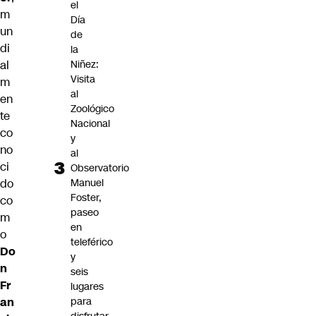
el
m
Día
un
de
di
la
al
Niñez:
Visita
m
al
en
Zoológico
te
Nacional
co
y
no
al
ci
Observatorio
do
Manuel
Foster,
co
paseo
m
en
o
teleférico
Do
y
n
seis
Fr
lugares
an
para