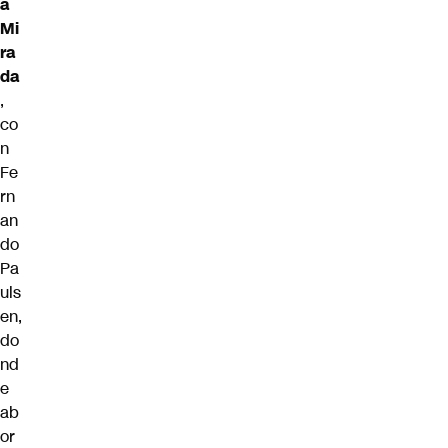
a
Mi
ra
da
,
co
n
Fe
rn
an
do
Pa
uls
en,
do
nd
e
ab
or