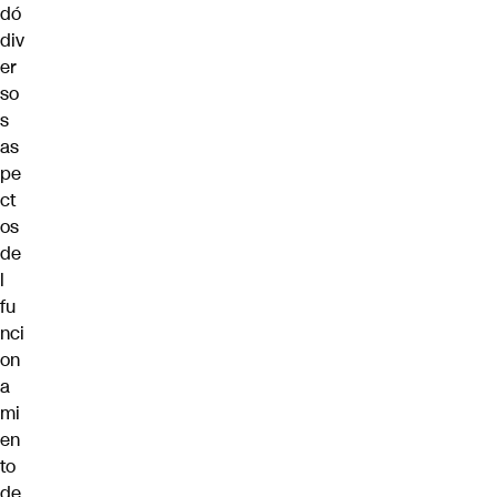
dó
div
er
so
s
as
pe
ct
os
de
l
fu
nci
on
a
mi
en
to
de