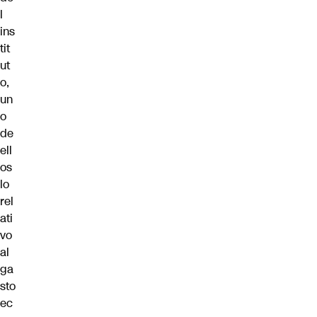
l
ins
tit
ut
o,
un
o
de
ell
os
lo
rel
ati
vo
al
ga
sto
ec