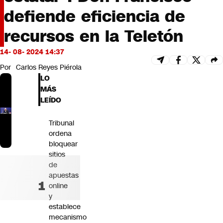
Futuro 360
defiende eficiencia de
Opinión
recursos en la Teletón
14- 08- 2024 14:37
Por
Carlos Reyes Piérola
LO
MÁS
LEÍDO
Tribunal
ordena
bloquear
sitios
de
apuestas
online
y
establece
mecanismo