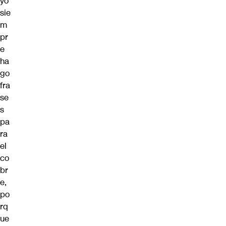
yo
sie
m
pr
e
ha
go
fra
se
s
pa
ra
el
co
br
e,
po
rq
ue