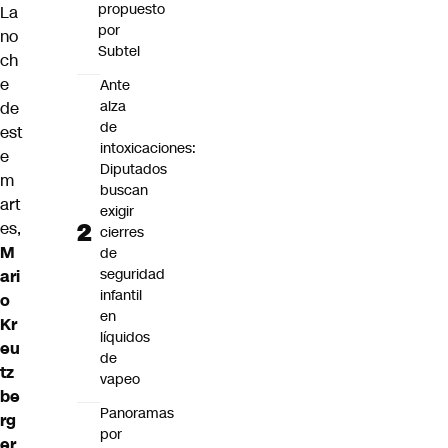
propuesto
La
por
no
Subtel
ch
e
Ante
alza
de
de
est
intoxicaciones:
e
Diputados
m
buscan
art
exigir
es,
cierres
M
de
seguridad
ari
infantil
o
en
Kr
líquidos
eu
de
tz
vapeo
be
Panoramas
rg
por
er
,