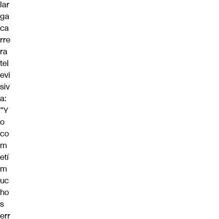
lar
ga
ca
rre
ra
tel
evi
siv
a:
“Y
o
co
m
etí
m
uc
ho
s
err