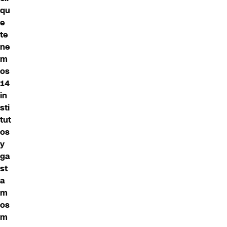
qu
e
te
ne
m
os
14
in
sti
tut
os
y
ga
st
a
m
os
m