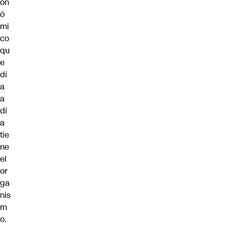
on
ó
mi
co
qu
e
dí
a
a
dí
a
tie
ne
el
or
ga
nis
m
o.