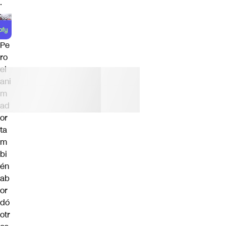
.
Pe
ro
el
ani
m
ad
or
ta
m
bi
én
ab
or
dó
otr