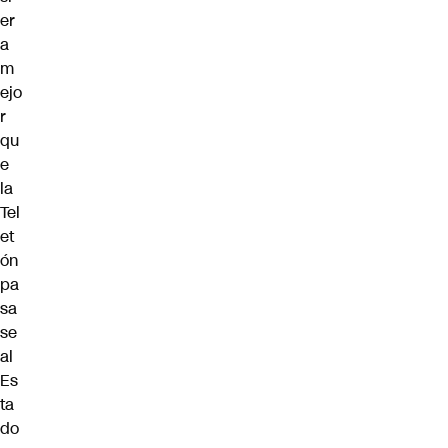
er
a
m
ejo
r
qu
e
la
Tel
et
ón
pa
sa
se
al
Es
ta
do