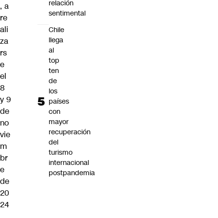
relación
, a
sentimental
re
ali
Chile
llega
za
al
rs
top
e
ten
el
de
8
los
y 9
países
de
con
mayor
no
recuperación
vie
del
m
turismo
br
internacional
e
postpandemia
de
20
24
.