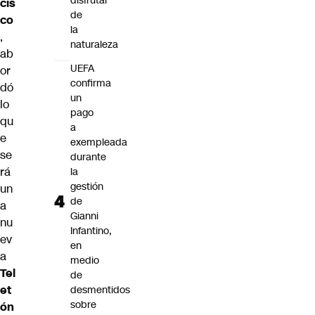
disfrutar
cis
de
co
la
,
naturaleza
ab
UEFA
or
confirma
dó
un
lo
pago
qu
a
e
exempleada
se
durante
rá
la
gestión
un
de
a
Gianni
nu
Infantino,
ev
en
a
medio
Tel
de
et
desmentidos
sobre
ón