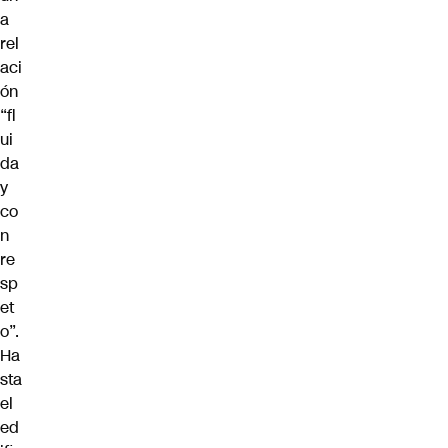
a
rel
aci
ón
“fl
ui
da
y
co
n
re
sp
et
o”.
Ha
sta
el
ed