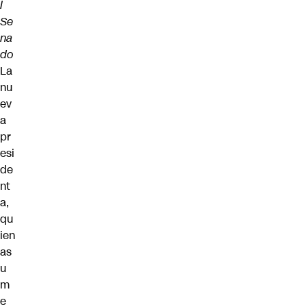
l
Se
na
do
La
nu
ev
a
pr
esi
de
nt
a,
qu
ien
as
u
m
e