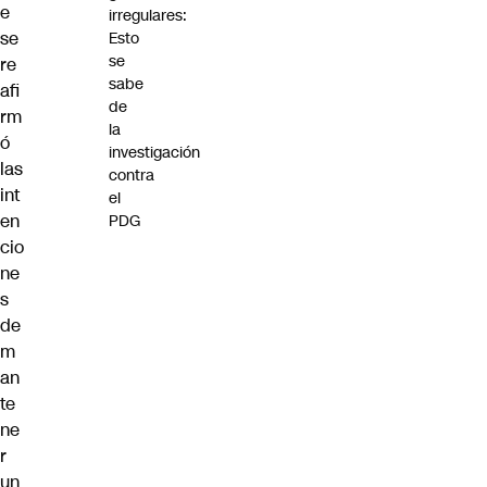
e
irregulares:
se
Esto
se
re
sabe
afi
de
rm
la
ó
investigación
las
contra
int
el
en
PDG
cio
ne
s
de
m
an
te
ne
r
un