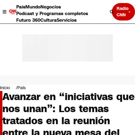
País
Mundo
Negocios
Radio
Podcast y Programas completos
CNN
Futuro 360
Cultura
Servicios
País
Mundo
Negocios
Inicio
País
Avanzar en “iniciativas que
Deportes
Programas completos
nos unan”: Los temas
Cultura
Servicios
tratados en la reunión
Bits
CNN Data
entre la nueva mesa del
CNN tiempo