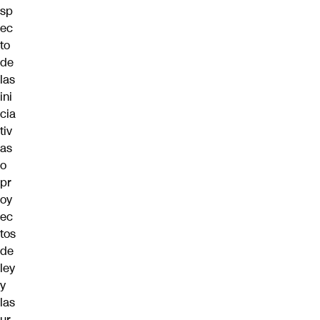
sp
ec
to
de
las
ini
cia
tiv
as
o
pr
oy
ec
tos
de
ley
y
las
ur