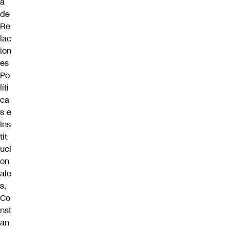
a
de
Re
lac
ion
es
Po
líti
ca
s e
Ins
tit
uci
on
ale
s,
Co
nst
an