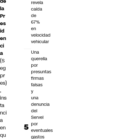
de
revela
la
caída
Pr
de
67%
es
en
id
velocidad
en
vehicular
ci
Una
a
querella
(S
por
eg
presuntas
pr
firmas
es)
falsas
,
y
ins
una
denuncia
ta
del
nci
Servel
a
por
en
eventuales
qu
gastos