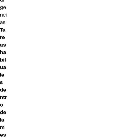
ge
nci
as.
Ta
re
as
ha
bit
ua
le
s
de
ntr
o
de
la
m
es