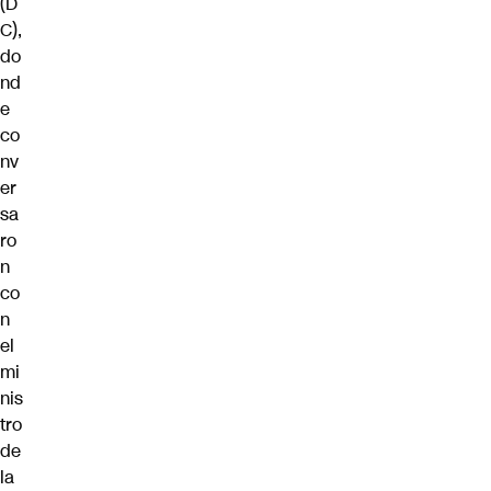
(D
C),
do
nd
e
co
nv
er
sa
ro
n
co
n
el
mi
nis
tro
de
la