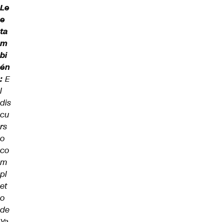
Le
e
ta
m
bi
én
:
E
l
dis
cu
rs
o
co
m
pl
et
o
de
Ya