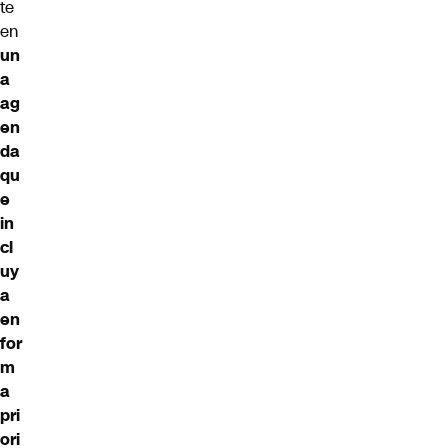
te
en
un
a
ag
en
da
qu
e
in
cl
uy
a
en
for
m
a
pri
ori