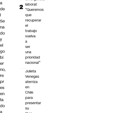
a
laboral:
de
“Queremos
l
que
recuperar
Se
el
na
trabajo
do
vuelva
y
a
el
ser
go
una
bi
prioridad
nacional”
er
no,
Julieta
re
Venegas
pr
aterriza
en
es
Chile
en
para
ta
presentar
do
su
a