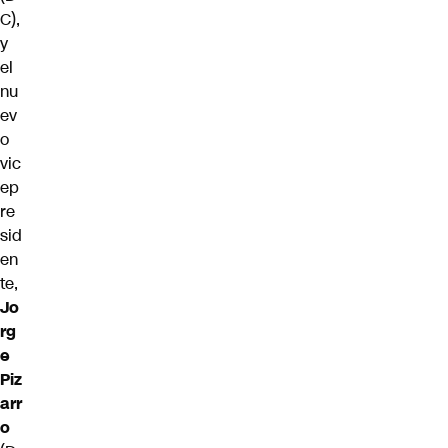
C),
y
el
nu
ev
o
vic
ep
re
sid
en
te,
Jo
rg
e
Piz
arr
o