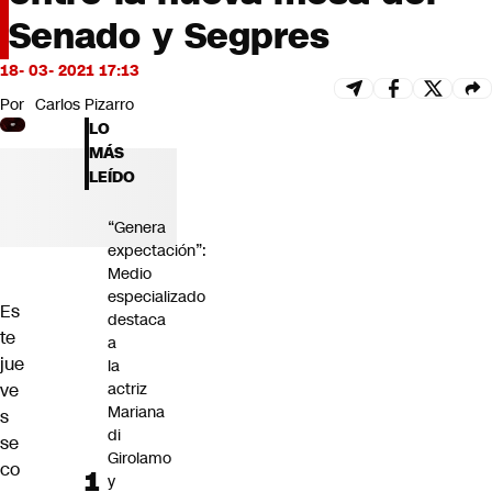
Futuro 360
Senado y Segpres
Opinión
18- 03- 2021 17:13
Por
Carlos Pizarro
LO
MÁS
LEÍDO
“Genera
expectación”:
Medio
especializado
Es
destaca
te
a
jue
la
ve
actriz
Mariana
s
di
se
Girolamo
co
y