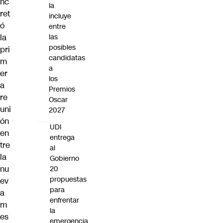
nc
la
ret
incluye
ó
entre
la
las
posibles
pri
candidatas
m
a
er
los
a
Premios
re
Oscar
uni
2027
ón
UDI
en
entrega
tre
al
la
Gobierno
nu
20
propuestas
ev
para
a
enfrentar
m
la
es
emergencia