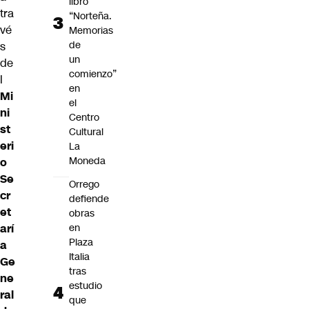
libro
tra
“Norteña.
vé
Memorias
de
s
un
de
comienzo”
l
en
Mi
el
ni
Centro
st
Cultural
eri
La
Moneda
o
Se
Orrego
cr
defiende
et
obras
arí
en
Plaza
a
Italia
Ge
tras
ne
estudio
ral
que