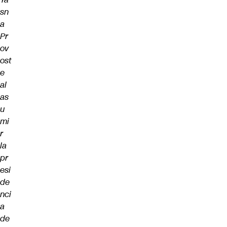
sn
a
Pr
ov
ost
e
al
as
u
mi
r
la
pr
esi
de
nci
a
de