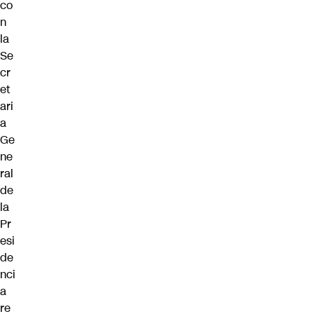
co
n
la
Se
cr
et
ari
a
Ge
ne
ral
de
la
Pr
esi
de
nci
a
re