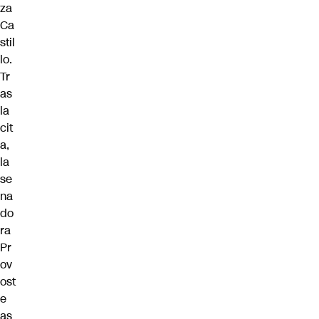
za
Ca
stil
lo.
Tr
as
la
cit
a,
la
se
na
do
ra
Pr
ov
ost
e
as