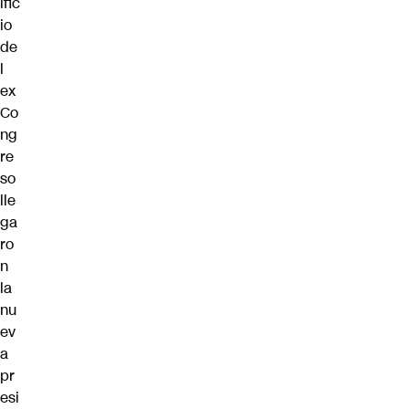
ific
io
de
l
ex
Co
ng
re
so
lle
ga
ro
n
la
nu
ev
a
pr
esi