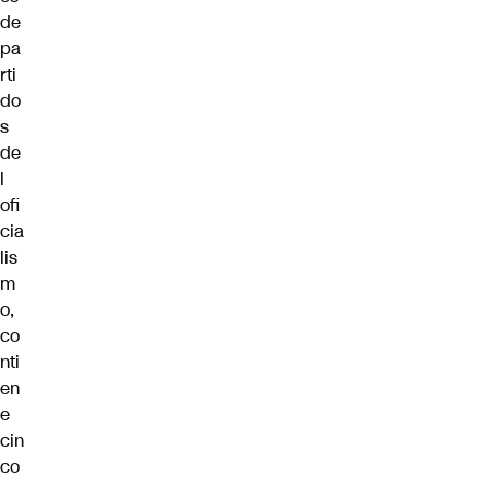
de
pa
rti
do
s
de
l
ofi
cia
lis
m
o,
co
nti
en
e
cin
co