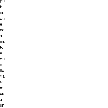
pú
bli
ca,
qu
e
no
s
ins
tó
a
qu
e
lle
gá
ra
m
os
a
un