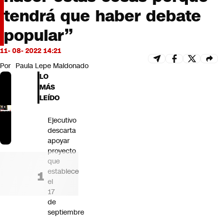
Futuro 360
tendrá que haber debate
Opinión
popular”
11- 08- 2022 14:21
Por
Paula Lepe Maldonado
LO
MÁS
LEÍDO
Ejecutivo
descarta
apoyar
proyecto
que
establece
el
17
de
septiembre