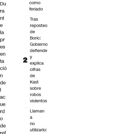
como
Du
feriado
ra
nt
Tras
e
reposteo
de
la
Boric:
pr
Gobierno
es
defiende
en
y
ta
explica
ció
cifras
n
de
Kast
de
sobre
l
robos
ac
violentos
ue
rd
Llaman
a
o
no
de
utilizarlo:
ref