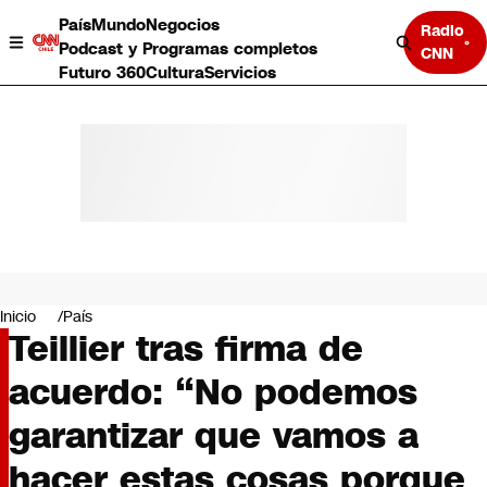
País
Mundo
Negocios
Radio
Podcast y Programas completos
CNN
Futuro 360
Cultura
Servicios
País
Mundo
Negocios
Inicio
País
Teillier tras firma de
Deportes
Programas completos
acuerdo: “No podemos
Cultura
Servicios
garantizar que vamos a
Bits
CNN Data
hacer estas cosas porque
CNN tiempo