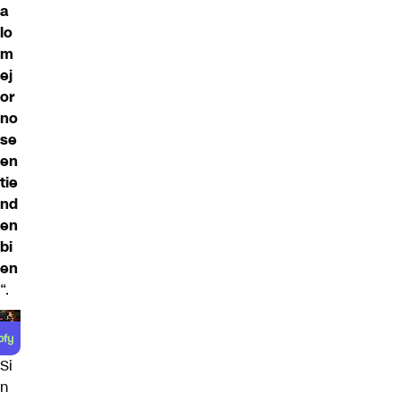
a
lo
m
ej
or
no
se
en
tie
nd
en
bi
en
“.
Si
n