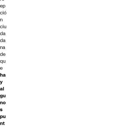
ep
ció
n
ciu
da
da
na
de
qu
e
ha
y
al
gu
no
s
pu
nt