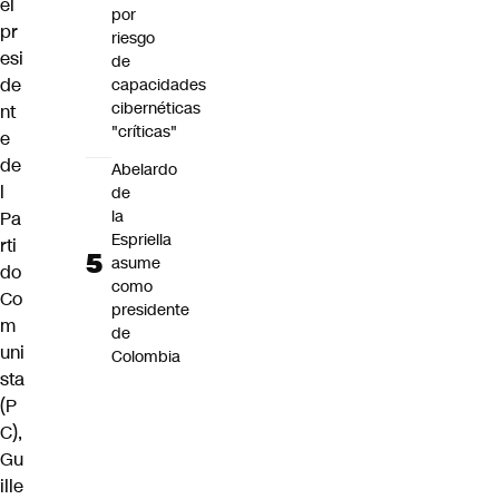
el
por
pr
riesgo
esi
de
de
capacidades
cibernéticas
nt
"críticas"
e
de
Abelardo
l
de
la
Pa
Espriella
rti
asume
do
como
Co
presidente
m
de
uni
Colombia
sta
(P
C),
Gu
ille