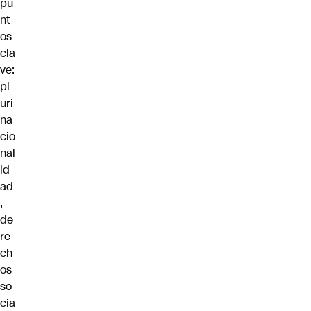
pu
nt
os
cla
ve:
pl
uri
na
cio
nal
id
ad
,
de
re
ch
os
so
cia