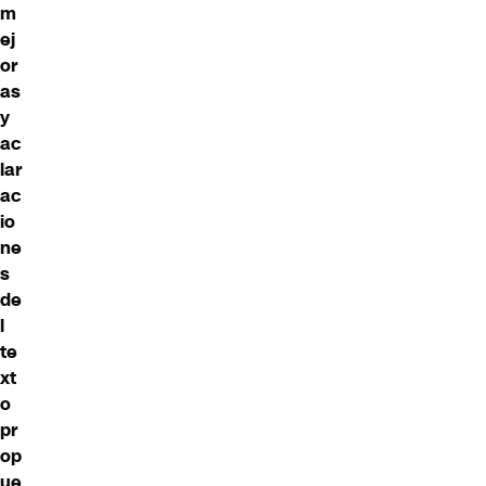
m
ej
or
as
y
ac
lar
ac
io
ne
s
de
l
te
xt
o
pr
op
ue