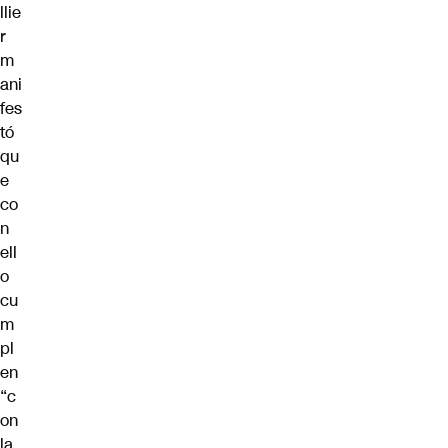
llie
r
m
ani
fes
tó
qu
e
co
n
ell
o
cu
m
pl
en
“c
on
la