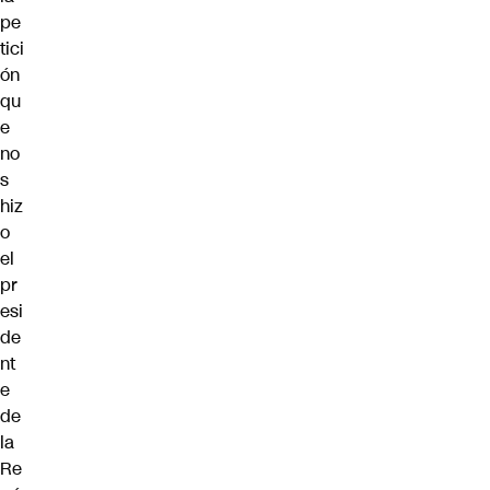
pe
tici
ón
qu
e
no
s
hiz
o
el
pr
esi
de
nt
e
de
la
Re