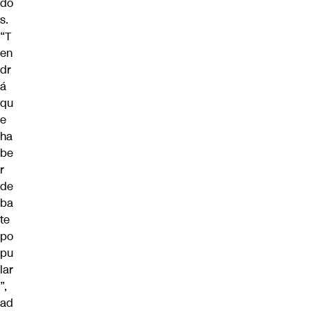
do
s.
“T
en
dr
á
qu
e
ha
be
r
de
ba
te
po
pu
lar
”,
ad