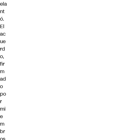
ela
nt
ó.
El
ac
ue
rd
o,
fir
m
ad
o
po
r
mi
e
m
br
os