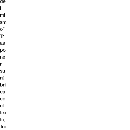
de
l
mi
sm
o”.
Tr
as
po
ne
r
su
rú
bri
ca
en
el
tex
to,
Tei