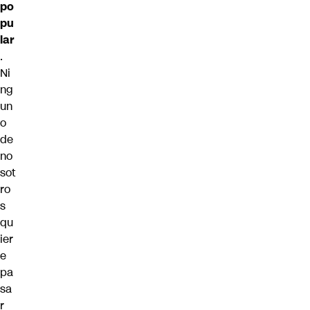
po
pu
lar
.
Ni
ng
un
o
de
no
sot
ro
s
qu
ier
e
pa
sa
r