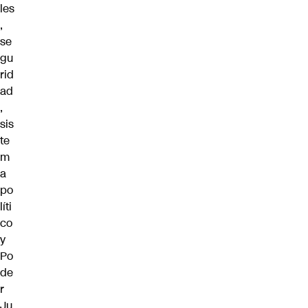
les
,
se
gu
rid
ad
,
sis
te
m
a
po
líti
co
y
Po
de
r
Ju