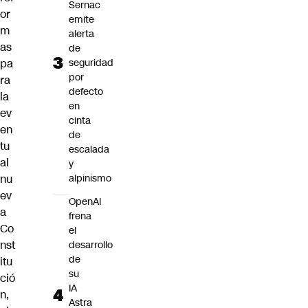
Sernac
or
emite
m
alerta
as
de
pa
seguridad
por
ra
defecto
la
en
ev
cinta
en
de
tu
escalada
al
y
nu
alpinismo
ev
OpenAI
a
frena
Co
el
nst
desarrollo
de
itu
su
ció
IA
n
,
Astra