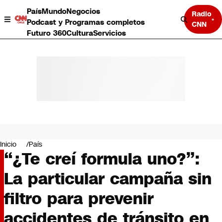
País
Mundo
Negocios
Radio
Podcast y Programas completos
CNN
Futuro 360
Cultura
Servicios
País
Mundo
Negocios
Inicio
País
“¿Te creí formula uno?”:
Deportes
Programas completos
La particular campaña sin
Cultura
Servicios
filtro para prevenir
Bits
CNN Data
accidentes de tránsito en
CNN tiempo