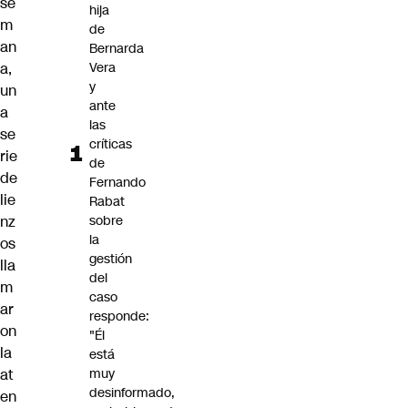
se
hija
m
de
an
Bernarda
a,
Vera
y
un
ante
a
las
se
críticas
rie
de
de
Fernando
lie
Rabat
nz
sobre
la
os
gestión
lla
del
m
caso
ar
responde:
on
"Él
la
está
at
muy
desinformado,
en