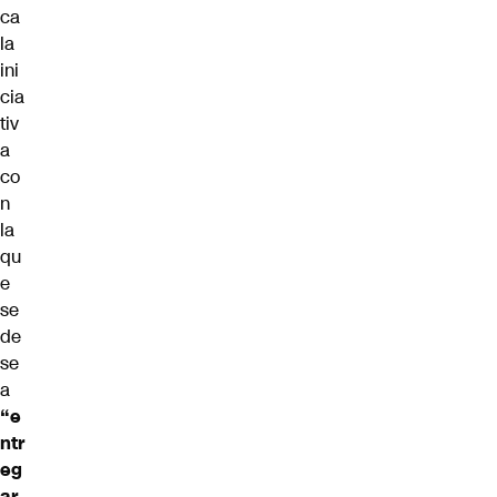
ca
la
ini
cia
tiv
a
co
n
la
qu
e
se
de
se
a
“e
ntr
eg
ar