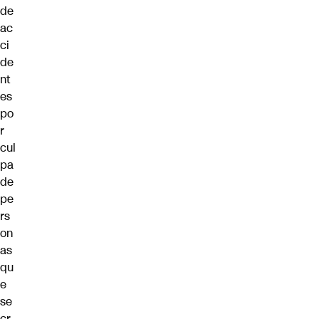
de
ac
ci
de
nt
es
po
r
cul
pa
de
pe
rs
on
as
qu
e
se
cr