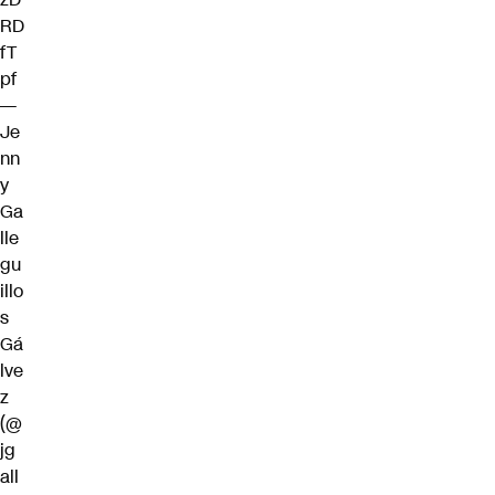
RD
fT
pf
—
Je
nn
y
Ga
lle
gu
illo
s
Gá
lve
z
(@
jg
all