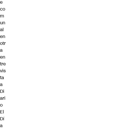
e
co
m
un
al
en
otr
a
en
tre
vis
ta
a
Di
ari
o
El
Dí
a