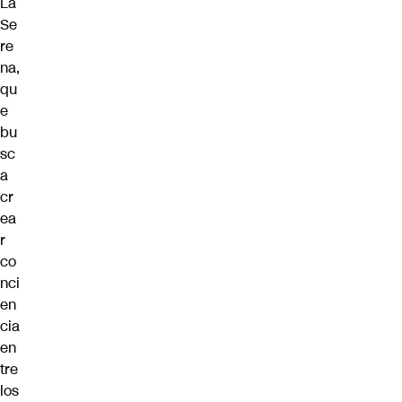
La
Se
re
na,
qu
e
bu
sc
a
cr
ea
r
co
nci
en
cia
en
tre
los