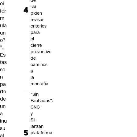
de
eí
ski
fór
piden
m
revisar
ula
criterios
un
para
el
o?
cierre
”.
preventivo
Es
de
tas
caminos
so
a
n
la
pa
montaña
rte
"Sin
de
Fachadas":
un
CNC
a
y
SII
inu
lanzan
su
plataforma
al