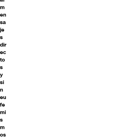
m
en
sa
je
s
dir
ec
to
s
y
si
n
eu
fe
mi
s
m
os