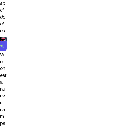
ac
ci
de
nt
es
Vi
er
on
est
a
nu
ev
a
ca
m
pa