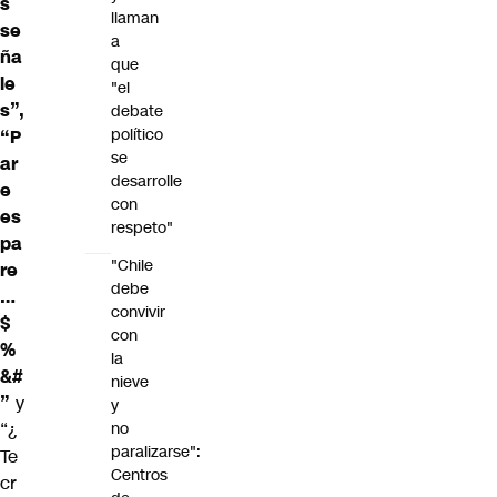
s
llaman
se
a
ña
que
le
"el
s”,
debate
político
“P
se
ar
desarrolle
e
con
es
respeto"
pa
"Chile
re
debe
…
convivir
$
con
%
la
&#
nieve
”
y
y
“¿
no
paralizarse":
Te
Centros
cr