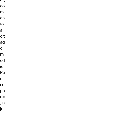
co
m
en
tó
al
cit
ad
o
m
ed
io.
Po
r
su
pa
rte
, el
jef