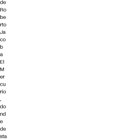
de
Ro
be
rto
Ja
co
b
a
El
M
er
cu
rio
,
do
nd
e
de
sta