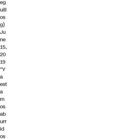
eg
uill
os
g)
Ju
ne
15,
20
19
“Y
a
est
a
m
os
ab
urr
id
os