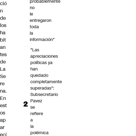
probablemente
ció
no
n
le
de
entregaron
los
toda
ha
la
bit
información"
an
"Las
tes
apreciaciones
de
políticas ya
La
han
quedado
Se
completamente
re
superadas":
na.
Subsecretario
En
Pavez
est
se
os
refiere
ap
a
la
ar
polémica
ecí