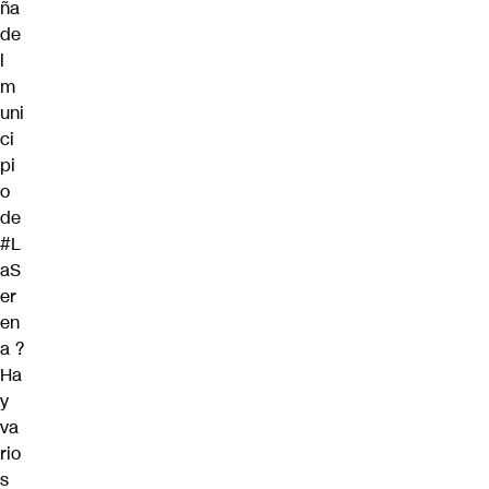
ña
de
l
m
uni
ci
pi
o
de
#L
aS
er
en
a
?
Ha
y
va
rio
s