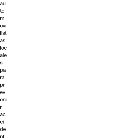
au
to
m
ovi
list
as
loc
ale
s
pa
ra
pr
ev
eni
r
ac
ci
de
nt