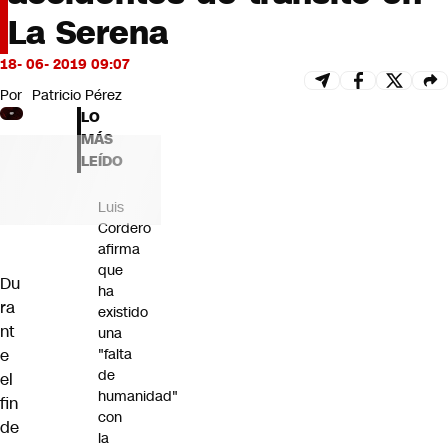
Futuro 360
La Serena
Opinión
18- 06- 2019 09:07
Por
Patricio Pérez
LO
MÁS
LEÍDO
Luis
Cordero
afirma
que
Du
ha
ra
existido
nt
una
e
"falta
de
el
humanidad"
fin
con
de
la