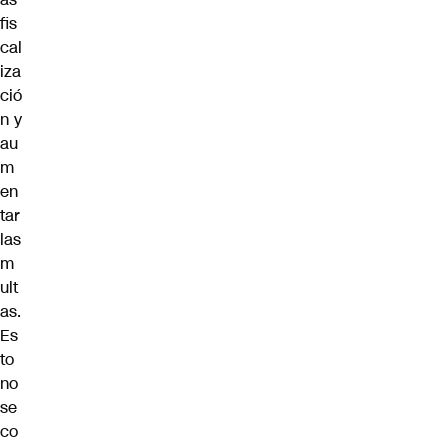
fis
cal
iza
ció
n y
au
m
en
tar
las
m
ult
as.
Es
to
no
se
co