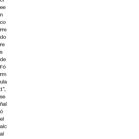
ee
n
co
rre
do
re
s
de
Fó
rm
ula
1”,
se
ñal
ó
el
alc
al