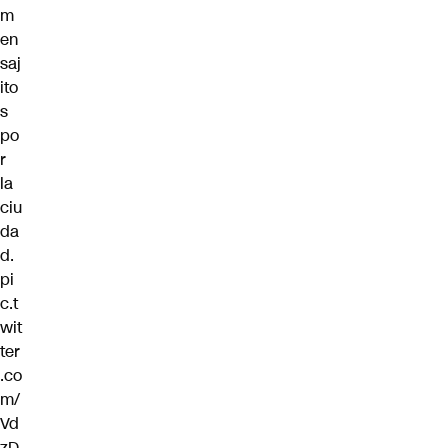
m
en
saj
ito
s
po
r
la
ciu
da
d.
pi
c.t
wit
ter
.co
m/
Vd
zD