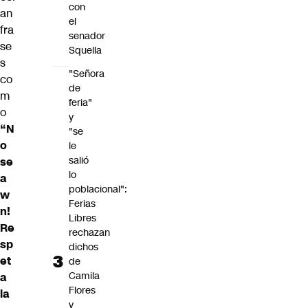
con
an
el
fra
senador
se
Squella
s
"Señora
co
de
m
feria"
o
y
“N
"se
o
le
salió
se
lo
a
poblacional":
w
Ferias
n!
Libres
Re
rechazan
sp
dichos
et
de
Camila
a
Flores
la
y