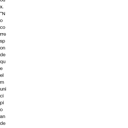
x.
“N
o
co
rre
sp
on
de
qu
e
el
m
uni
ci
pi
o
an
de