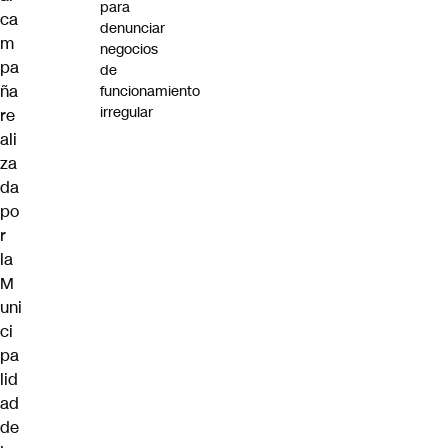
para
ca
denunciar
m
negocios
pa
de
ña
funcionamiento
irregular
re
ali
za
da
po
r
la
M
uni
ci
pa
lid
ad
de