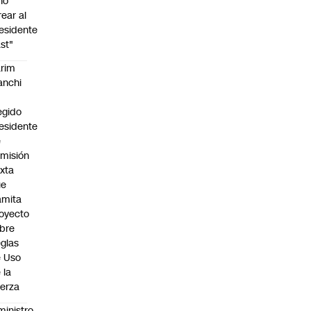
no
rear al
esidente
st"
rim
anchi
egido
esidente
e
misión
xta
ue
amita
oyecto
bre
glas
 Uso
 la
erza
ministro