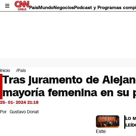
País
Mundo
Negocios
Podcast y Programas comp
País
Mundo
Inicio
País
Negocios
Tras juramento de Alejan
Deportes
mayoría femenina en su 
Programas completos
Cultura
Servicios
25- 01- 2024 21:18
Bits
Por
Gustavo Donat
CNN Data
LO 
CNN tiempo
LEÍD
Futuro 360
Este
Opinión