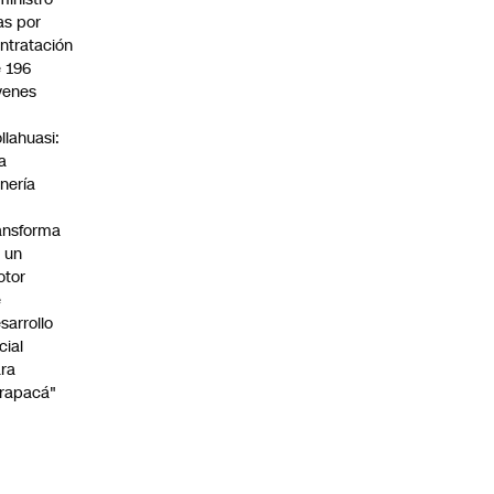
s por
ntratación
 196
venes
n
llahuasi:
a
nería
ansforma
 un
otor
e
sarrollo
cial
ra
rapacá"