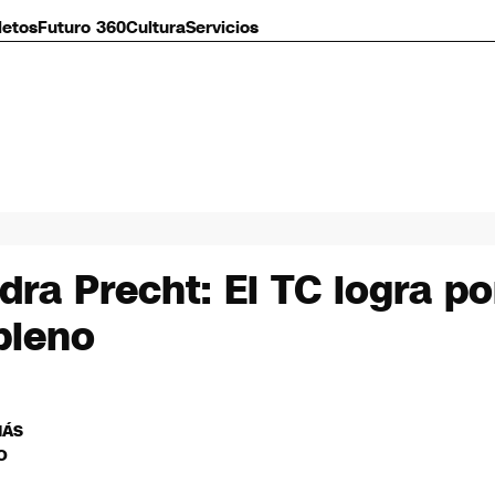
letos
Futuro 360
Cultura
Servicios
dra Precht: El TC logra p
pleno
MÁS
O