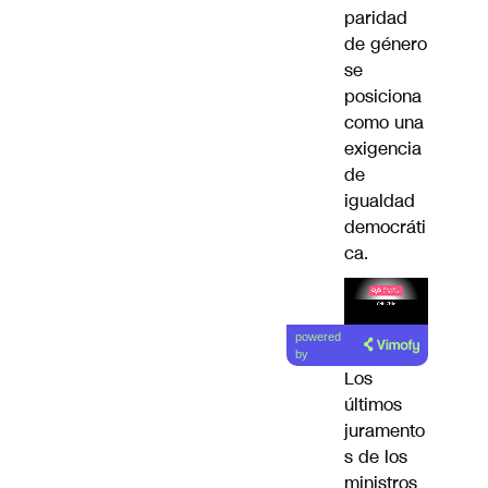
paridad
de género
se
posiciona
como una
exigencia
de
igualdad
democráti
ca.
Lea el
powered
artículo
by
Los
últimos
juramento
s de los
ministros