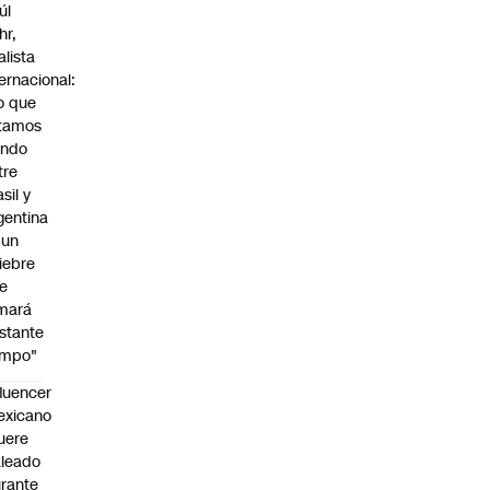
úl
hr,
alista
ternacional:
o que
tamos
endo
tre
sil y
gentina
 un
iebre
e
mará
stante
empo"
fluencer
exicano
uere
leado
rante