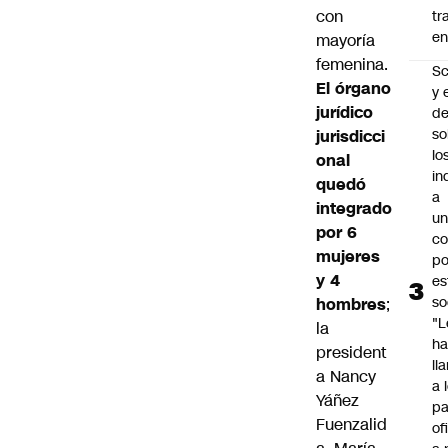
con
tr
en
mayoría
femenina.
Sc
El órgano
y 
jurídico
d
so
jurisdicci
lo
onal
in
quedó
a
integrado
un
por 6
c
mujeres
po
y 4
es
so
hombres
;
"L
la
ha
president
ll
a Nancy
a 
Yáñez
pa
Fuenzalid
of