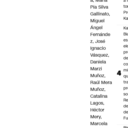
a, María
a 
to
Pía Silva
Pr
Gallinato,
Ka
Miguel
Ángel
Ka
Fernánde
Bi
es
z, José
el
Ignacio
pr
Vásquez,
d
Daniela
co
Marzi
mi
Muñoz,
q
Raúl Mera
tr
pr
Muñoz,
so
Catalina
Re
Lagos,
de
Héctor
de
Mery,
Fu
Marcela
Bi