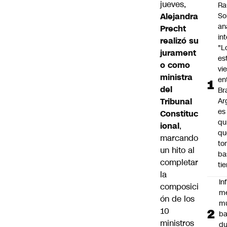
jueves,
Ra
Alejandra
So
an
Precht
in
realizó su
"L
jurament
es
o como
vi
ministra
en
del
Bra
Tribunal
Ar
es
Constituc
qu
ional
,
qu
marcando
to
un hito al
ba
completar
ti
la
In
composici
m
ón de los
m
10
ba
ministros
du