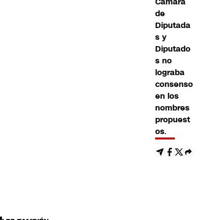
Cámara
de
Diputada
s y
Diputado
s no
lograba
consenso
en los
nombres
propuest
os
.