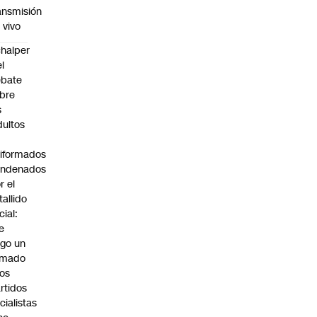
ansmisión
 vivo
halper
el
ebate
bre
s
dultos
iformados
ondenados
r el
tallido
cial:
e
go un
amado
los
rtidos
icialistas