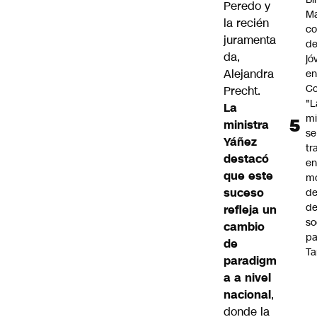
Peredo y
Ma
la recién
co
juramenta
de
da,
jó
Alejandra
e
Co
Precht.
"L
La
mi
ministra
se
Yáñez
tr
destacó
en
que este
m
suceso
d
de
refleja un
so
cambio
pa
de
Ta
paradigm
a a nivel
nacional
,
donde la