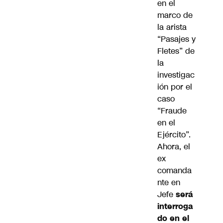
en el
marco de
la arista
“Pasajes y
Fletes” de
la
investigac
ión por el
caso
“Fraude
en el
Ejército”.
Ahora, el
ex
comanda
nte en
Jefe
será
interroga
do en el