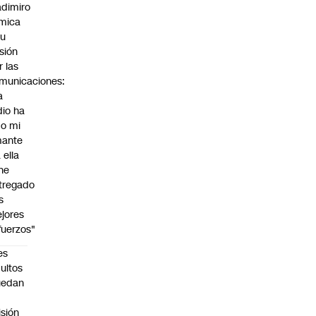
adimiro
mica
su
sión
r las
municaciones:
a
dio ha
do mi
ante
 ella
 he
tregado
s
jores
fuerzos"
es
ultos
uedan
n
isión