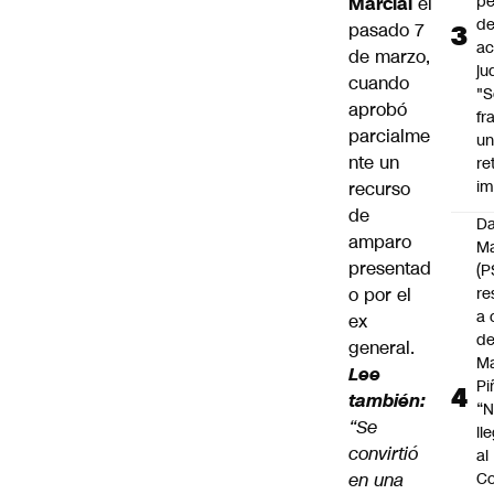
pé
Marcial
el
d
pasado 7
ac
de marzo,
ju
cuando
"S
aprobó
fr
parcialme
u
nte un
re
im
recurso
de
Da
amparo
Ma
presentad
(P
o
por el
re
a 
ex
d
general.
M
Lee
Pi
también:
“
“Se
ll
convirtió
al
en una
Co