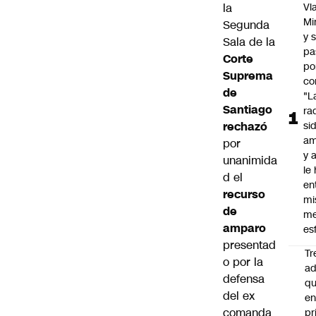
la
Vl
Mi
Segunda
y 
Sala de la
pa
Corte
po
Suprema
co
de
"L
Santiago
ra
rechazó
si
am
por
y a
unanimida
le
d el
en
recurso
mi
de
me
amparo
es
presentad
Tr
o por la
ad
defensa
q
del ex
e
comanda
pr