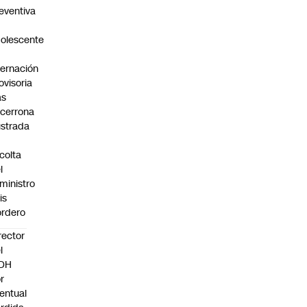
eventiva
olescente
n
ternación
ovisoria
as
cerrona
ustrada
colta
l
ministro
is
rdero
rector
l
NDH
r
entual