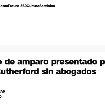
letos
Futuro 360
Cultura
Servicios
 de amparo presentado po
Rutherford sin abogados
MÁS
O