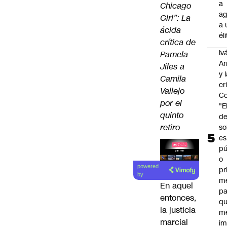
a
Chicago
ag
Girl”: La
a 
ácida
él
crítica de
Iv
Pamela
Ar
Jiles a
y 
Camila
cr
Vallejo
Co
por el
"E
quinto
d
retiro
so
es
pú
o
Lea el
powered
pr
artículo
by
m
En aquel
pa
entonces,
qu
la justicia
m
marcial
im