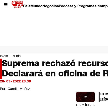
País
Mundo
Negocios
Podcast y Programas comp
País
Mundo
Inicio
País
Negocios
Suprema rechazó recurso
Deportes
Declarará en oficina de 
Programas completos
Cultura
Servicios
28- 03- 2022 23:39
Bits
Por
Camila Muñoz
CNN Data
LO 
CNN tiempo
LEÍD
Futuro 360
Este lunes
Opinión