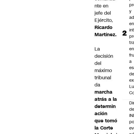
pr
nte en
y
jefe del
ad
Ejército,
e
Ricardo
in
Martínez.
pr
tr
La
en
fr
decisión
a
del
es
máximo
de
tribunal
ex
da
Lu
marcha
Co
atrás a la
Di
determin
de
ación
I
que tomó
po
la Corte
ev