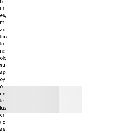
n
Fri
es,
m
ani
fes
tá
nd
ole
su
ap
oy
o
an
te
las
crí
tic
as