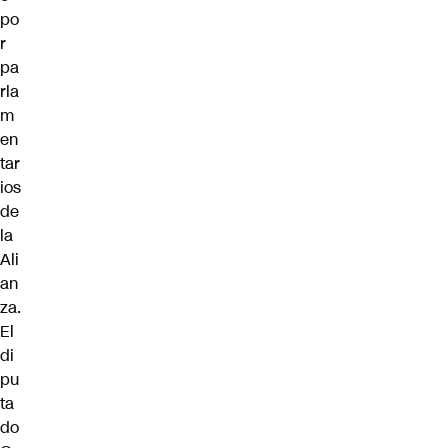
po
r
pa
rla
m
en
tar
ios
de
la
Ali
an
za.
El
di
pu
ta
do