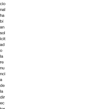
cio
nal
ha
bí
an
sol
icit
ad
o
la
re
nu
nci
a
de
la
dir
ec
tor