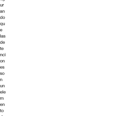
ur
an
do
qu
e
las
de
te
nci
on
es
so
n
un
ele
m
en
to