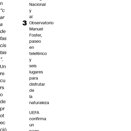
n
Nacional
“c
y
al
ar
Observatorio
a
Manuel
de
Foster,
fas
paseo
cis
en
tas
teleférico
”.
y
seis
Un
lugares
re
para
cu
disfrutar
rs
de
o
la
de
naturaleza
pr
UEFA
ot
confirma
ec
un
ció