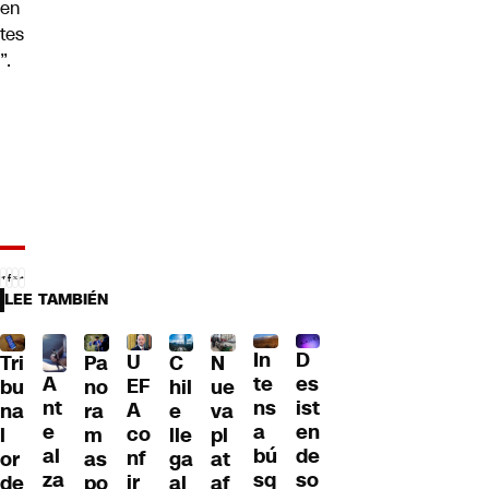
en
tes
”.
LEE TAMBIÉN
D
In
U
Tri
Pa
C
N
A
es
te
EF
bu
no
hil
ue
nt
ist
ns
A
na
ra
e
va
e
en
a
co
l
m
lle
pl
al
de
bú
nf
or
as
ga
at
za
so
sq
ir
de
po
al
af