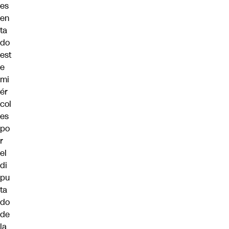
es
en
ta
do
est
e
mi
ér
col
es
po
r
el
di
pu
ta
do
de
la