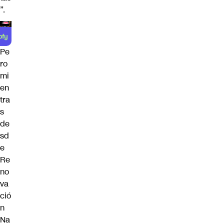
”.
Pe
ro
mi
en
tra
s
de
sd
e
Re
no
va
ció
n
Na