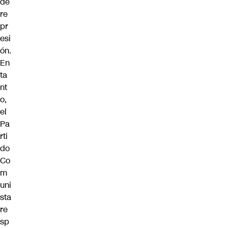
de
re
pr
esi
ón.
En
ta
nt
o,
el
Pa
rti
do
Co
m
uni
sta
re
sp