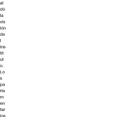
al
dó
la
vis
ión
de
l
ins
tit
ut
o.
Lo
s
pa
rla
m
en
tar
ios