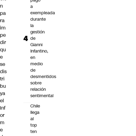
pago
n
a
pa
exempleada
durante
ra
la
im
gestión
pe
de
dir
Gianni
qu
Infantino,
e
en
se
medio
de
dis
desmentidos
tri
sobre
bu
relación
ya
sentimental
el
Chile
Inf
llega
or
al
m
top
e
ten