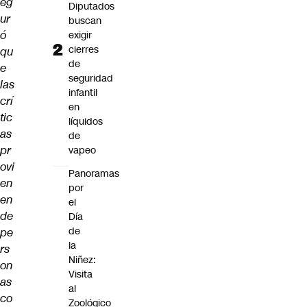
eg
Diputados
ur
buscan
ó
exigir
cierres
qu
de
e
seguridad
las
infantil
crí
en
tic
líquidos
as
de
pr
vapeo
ovi
Panoramas
en
por
en
el
de
Día
de
pe
la
rs
Niñez:
on
Visita
as
al
co
Zoológico