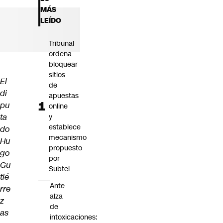
Futuro 360
MÁS
Opinión
LEÍDO
Tribunal
ordena
bloquear
sitios
El
de
di
apuestas
pu
online
ta
y
establece
do
mecanismo
Hu
propuesto
go
por
Gu
Subtel
tié
Ante
rre
alza
z
de
as
intoxicaciones: