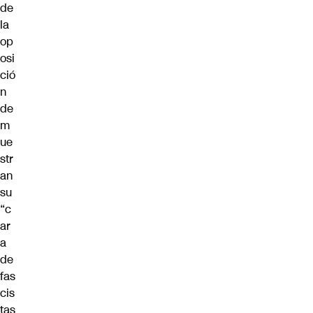
de
la
op
osi
ció
n
de
m
ue
str
an
su
“c
ar
a
de
fas
cis
tas