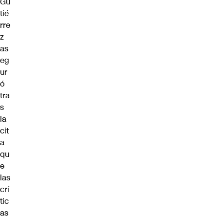
Gu
tié
rre
z
as
eg
ur
ó
tra
s
la
cit
a
qu
e
las
crí
tic
as