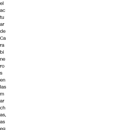
el
ac
tu
ar
de
Ca
ra
bi
ne
ro
s
en
las
m
ar
ch
as,
as
eg