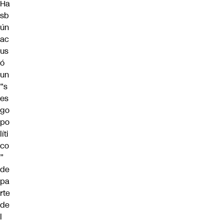
Ha
sb
ún
ac
us
ó
un
“s
es
go
po
líti
co
”
de
pa
rte
de
l