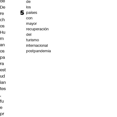
de
de
De
los
países
re
con
ch
mayor
os
recuperación
Hu
del
m
turismo
an
internacional
os
postpandemia
pa
ra
est
ud
ian
tes
,
fu
e
pr