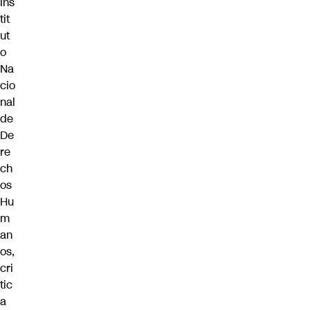
Ins
tit
ut
o
Na
cio
nal
de
De
re
ch
os
Hu
m
an
os,
cri
tic
a