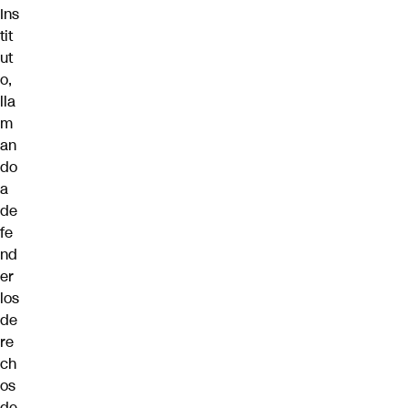
Ins
tit
ut
o,
lla
m
an
do
a
de
fe
nd
er
los
de
re
ch
os
de