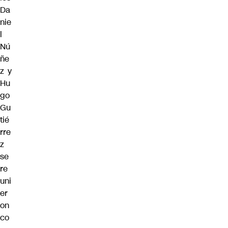
Da
nie
l
Nú
ñe
z y
Hu
go
Gu
tié
rre
z
se
re
uni
er
on
co