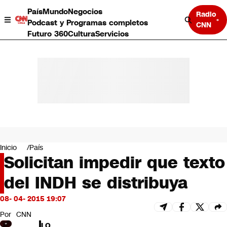
País
Mundo
Negocios
Radio
Podcast y Programas completos
CNN
Futuro 360
Cultura
Servicios
País
Mundo
Negocios
Inicio
País
Solicitan impedir que texto
Deportes
Programas completos
del INDH se distribuya
Cultura
Servicios
08- 04- 2015 19:07
Bits
CNN Data
Por
CNN
CNN tiempo
LO