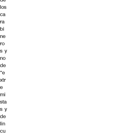
los
ca
ra
bi
ne
ro
s y
no
de
“e
xtr
e
mi
sta
s y
de
lin
cu