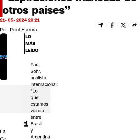
Futuro 360
otros países”
Opinión
21- 05- 2024 20:21
Por
Polet Herrera
LO
MÁS
LEÍDO
Raúl
Sohr,
analista
internacional:
"Lo
que
estamos
viendo
entre
Brasil
y
La
Argentina
Co