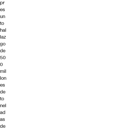
pr
es
un
to
hal
laz
go
de
50
0
mil
lon
es
de
to
nel
ad
as
de