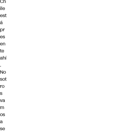
Ch
ile
est
á
pr
es
en
te
ahí
.
No
sot
ro
s
va
m
os
a
se