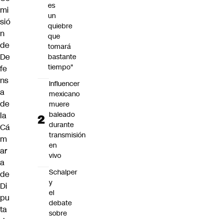
es
mi
un
sió
quiebre
n
que
de
tomará
De
bastante
tiempo"
fe
ns
Influencer
a
mexicano
de
muere
baleado
la
durante
Cá
transmisión
m
en
ar
vivo
a
Schalper
de
y
Di
el
pu
debate
ta
sobre