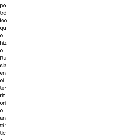
pe
tró
leo
qu
e
hiz
o
Ru
sia
en
el
ter
rit
ori
o
an
tár
tic