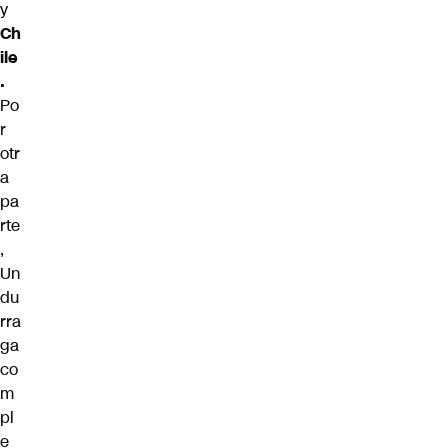
y
Ch
ile
.
Po
r
otr
a
pa
rte
,
Un
du
rra
ga
co
m
pl
e