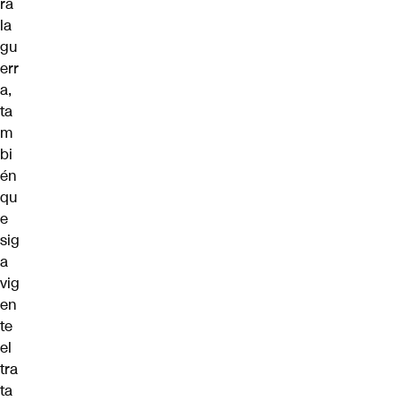
ra
la
gu
err
a,
ta
m
bi
én
qu
e
sig
a
vig
en
te
el
tra
ta