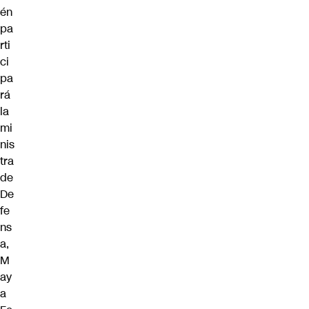
én
pa
rti
ci
pa
rá
la
mi
nis
tra
de
De
fe
ns
a,
M
ay
a