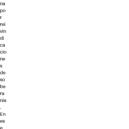
na
po
r
rei
vin
di
ca
cio
ne
s
de
so
be
ra
nía
.
En
es
e