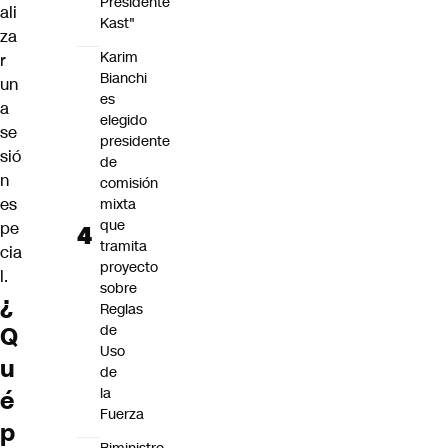
Presidente
ali
Kast"
za
Karim
r
Bianchi
un
es
a
elegido
se
presidente
sió
de
n
comisión
es
mixta
que
pe
tramita
cia
proyecto
l.
sobre
¿
Reglas
Q
de
Uso
u
de
la
é
Fuerza
p