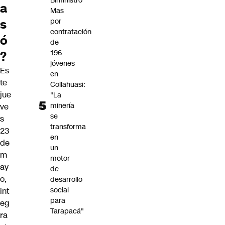
Biministro
a
Mas
s
por
contratación
ó
de
196
?
jóvenes
Es
en
te
Collahuasi:
jue
"La
minería
ve
se
s
transforma
23
en
de
un
m
motor
ay
de
o,
desarrollo
social
int
para
eg
Tarapacá"
ra