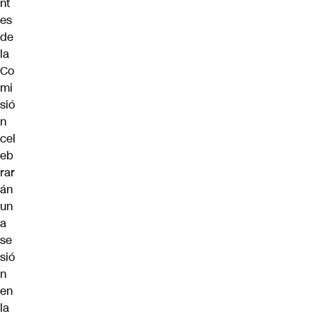
nt
es
de
la
Co
mi
sió
n
cel
eb
rar
án
un
a
se
sió
n
en
la