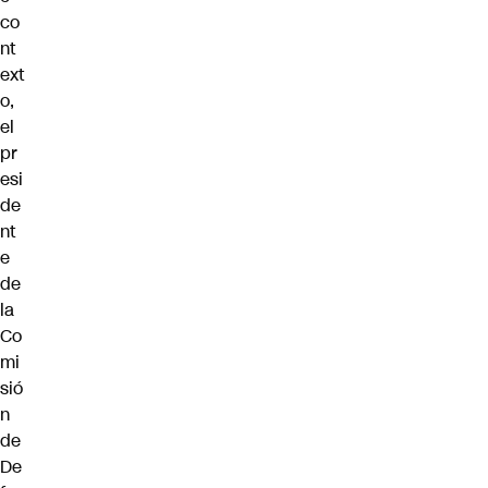
co
nt
ext
o,
el
pr
esi
de
nt
e
de
la
Co
mi
sió
n
de
De