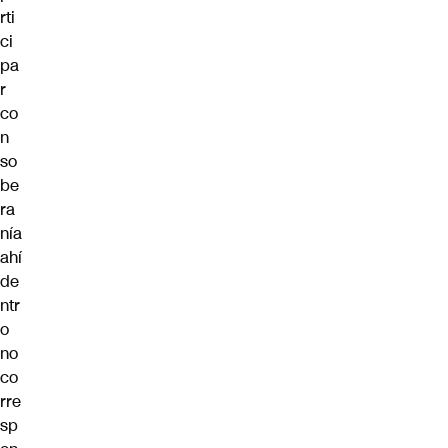
rti
ci
pa
r
co
n
so
be
ra
nía
ahí
de
ntr
o
no
co
rre
sp