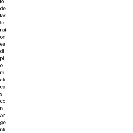
io
de
las
te
nsi
on
es
di
pl
o
m
áti
ca
s
co
n
Ar
ge
nti