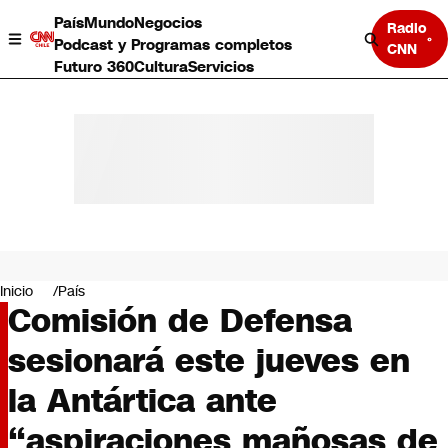
País
Mundo
Negocios
Radio
Podcast y Programas completos
CNN
Futuro 360
Cultura
Servicios
País
Mundo
Negocios
Inicio
País
Comisión de Defensa
Deportes
Programas completos
sesionará este jueves en
Cultura
Servicios
la Antártica ante
Bits
CNN Data
“aspiraciones mañosas de
CNN tiempo