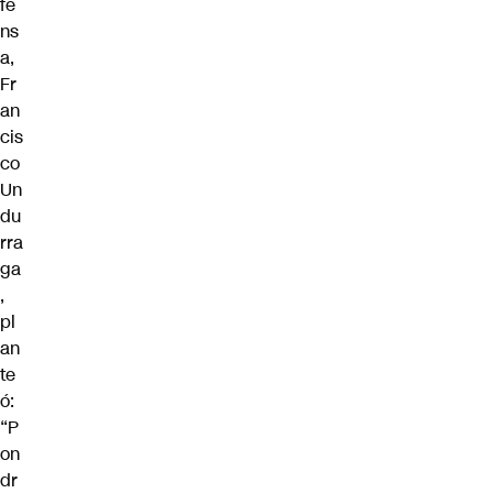
fe
ns
a,
Fr
an
cis
co
Un
du
rra
ga
,
pl
an
te
ó:
“P
on
dr