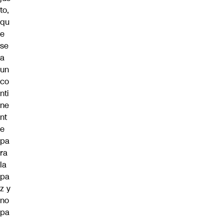
to,
qu
e
se
a
un
co
nti
ne
nt
e
pa
ra
la
pa
z y
no
pa