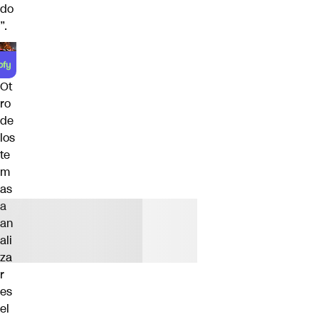
do
”.
Ot
ro
de
los
te
m
as
a
an
ali
za
r
es
el