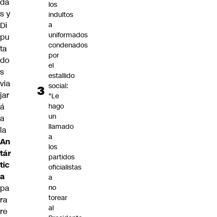
da
los
s y
indultos
Di
a
uniformados
pu
condenados
ta
por
do
el
s
estallido
via
social:
jar
"Le
á
hago
un
a
llamado
la
a
An
los
tár
partidos
tic
oficialistas
a
a
pa
no
torear
ra
al
re