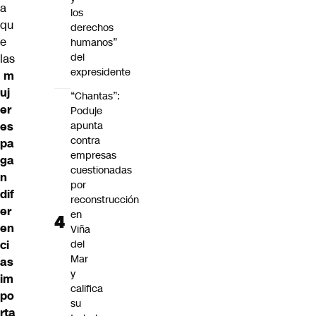
a
los
qu
derechos
e
humanos”
del
las
expresidente
m
uj
“Chantas”:
er
Poduje
es
apunta
contra
pa
empresas
ga
cuestionadas
n
por
dif
reconstrucción
er
en
en
Viña
ci
del
Mar
as
y
im
califica
po
su
rta