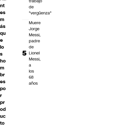
trabajo
nt
de
es
"vergüenza"
m
Muere
ás
Jorge
qu
Messi,
e
padre
lo
de
Lionel
s
Messi,
ho
a
m
los
br
68
es
años
po
r
pr
od
uc
to