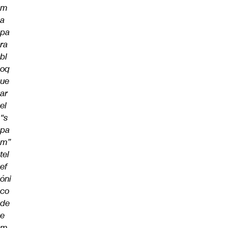
m
a
pa
ra
bl
oq
ue
ar
el
“s
pa
m”
tel
ef
óni
co
de
e
m