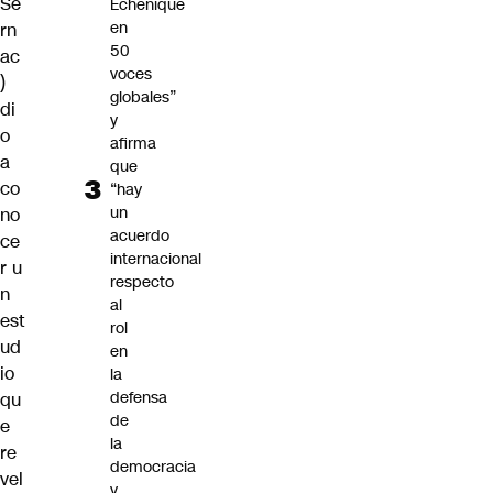
Se
Echenique
en
rn
50
ac
voces
)
globales”
di
y
o
afirma
a
que
co
“hay
un
no
acuerdo
ce
internacional
r u
respecto
n
al
est
rol
ud
en
io
la
defensa
qu
de
e
la
re
democracia
vel
y