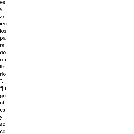
es
y
art
ícu
los
pa
ra
do
rm
ito
rio
”,
“ju
gu
et
es
y
ac
ce