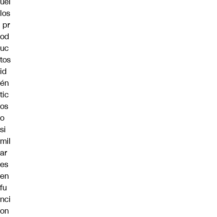
uel
los
pr
od
uc
tos
id
én
tic
os
o
si
mil
ar
es
en
fu
nci
on