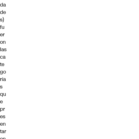
da
de
s)
fu
er
on
las
ca
te
go
ría
s
qu
e
pr
es
en
tar
on