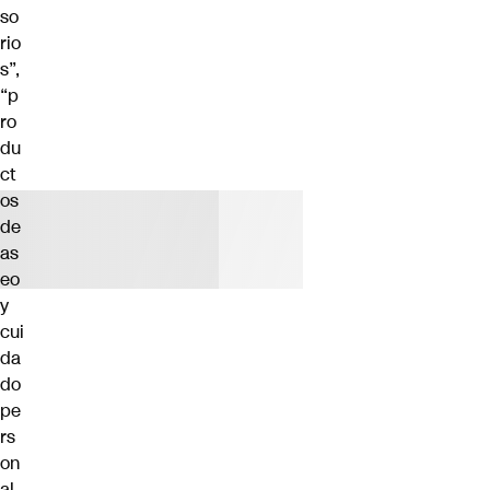
so
rio
s”,
“p
ro
du
ct
os
de
as
eo
y
cui
da
do
pe
rs
on
al