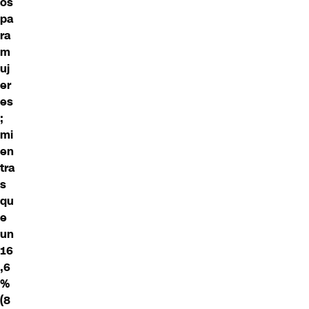
os
pa
ra
m
uj
er
es
;
mi
en
tra
s
qu
e
un
16
,6
%
(8