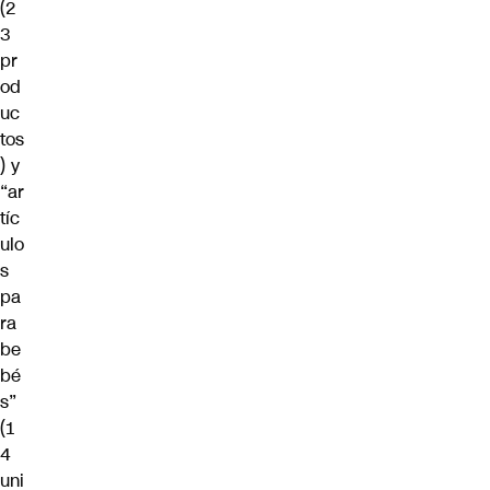
(2
3
pr
od
uc
tos
) y
“ar
tíc
ulo
s
pa
ra
be
bé
s”
(1
4
uni