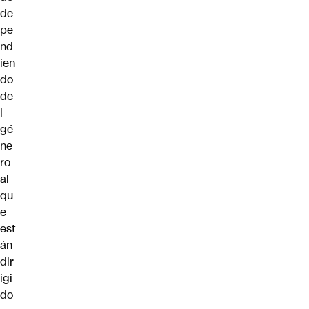
de
pe
nd
ien
do
de
l
gé
ne
ro
al
qu
e
est
án
dir
igi
do