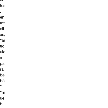
tos
,
en
tre
ell
as,
“ar
tíc
ulo
s
pa
ra
be
bé
”,
“m
ue
bl