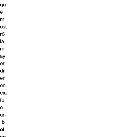
qu
e
m
ost
ró
la
m
ay
or
dif
er
en
cia
fu
e
un
b
ol
so