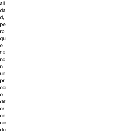
ali
da
d,
pe
ro
qu
e
tie
ne
n
un
pr
eci
o
dif
er
en
cia
do