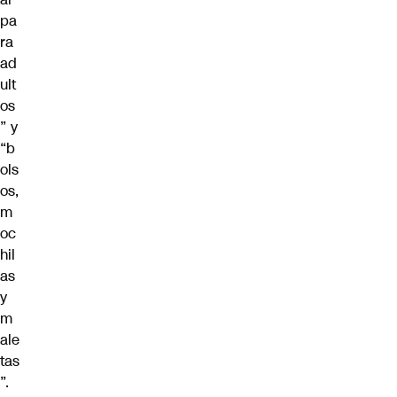
pa
ra
ad
ult
os
” y
“b
ols
os,
m
oc
hil
as
y
m
ale
tas
”.