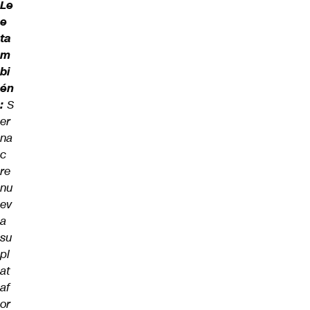
Le
e
ta
m
bi
én
:
S
er
na
c
re
nu
ev
a
su
pl
at
af
or