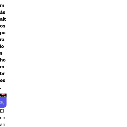
m
ás
alt
os
pa
ra
lo
s
ho
m
br
es
.
El
an
áli