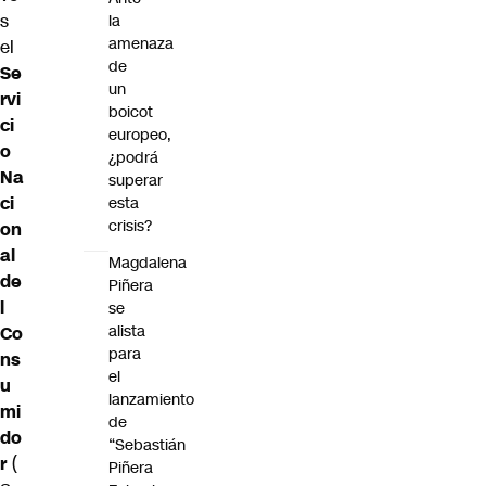
s
la
amenaza
el
de
Se
un
rvi
boicot
ci
europeo,
o
¿podrá
Na
superar
ci
esta
crisis?
on
al
Magdalena
de
Piñera
l
se
alista
Co
para
ns
el
u
lanzamiento
mi
de
do
“Sebastián
r
(
Piñera