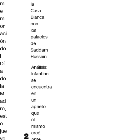
m
la
e
Casa
Blanca
m
con
or
los
aci
palacios
ón
de
de
Saddam
l
Hussein
Dí
Análisis:
a
Infantino
de
se
la
encuentra
M
en
un
ad
aprieto
re,
que
est
él
e
mismo
jue
creó.
ve
Ante