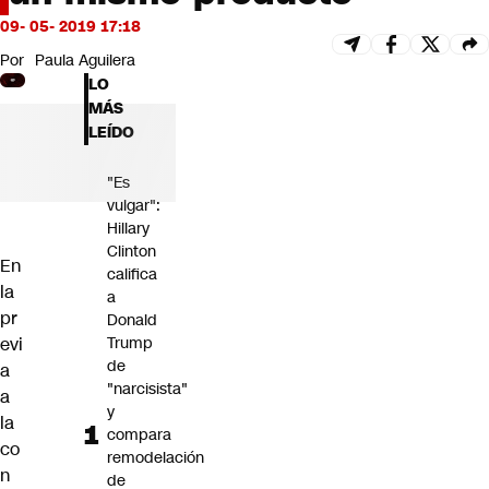
Futuro 360
09- 05- 2019 17:18
Opinión
Por
Paula Aguilera
LO
MÁS
LEÍDO
"Es
vulgar":
Hillary
Clinton
En
califica
la
a
pr
Donald
evi
Trump
de
a
"narcisista"
a
y
la
compara
co
remodelación
n
de