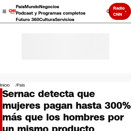
País
Mundo
Negocios
Radio
Podcast y Programas completos
CNN
Futuro 360
Cultura
Servicios
País
Mundo
Negocios
Inicio
País
Sernac detecta que
Deportes
Programas completos
mujeres pagan hasta 300%
Cultura
Servicios
más que los hombres por
Bits
CNN Data
un mismo producto
CNN tiempo