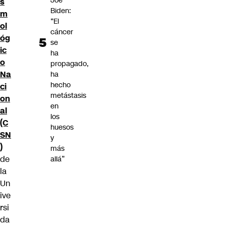
Joe
s
Biden:
m
“El
ol
cáncer
óg
se
ic
ha
o
propagado,
Na
ha
hecho
ci
metástasis
on
en
al
los
(C
huesos
SN
y
)
más
de
allá”
la
Un
ive
rsi
da