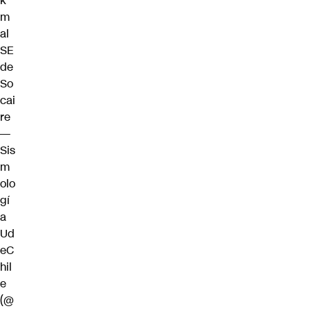
k
m
al
SE
de
So
cai
re
—
Sis
m
olo
gí
a
Ud
eC
hil
e
(@