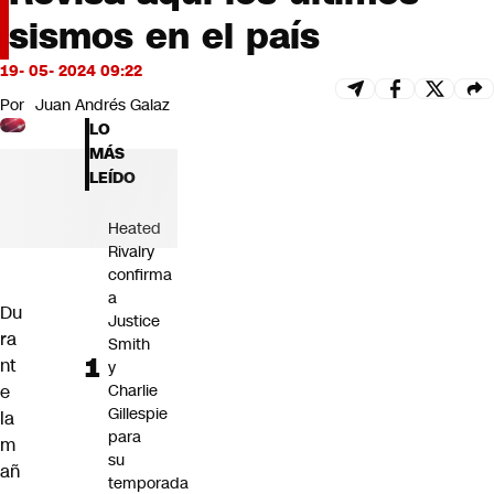
Futuro 360
sismos en el país
Opinión
19- 05- 2024 09:22
Por
Juan Andrés Galaz
LO
MÁS
LEÍDO
Heated
Rivalry
confirma
a
Du
Justice
ra
Smith
nt
y
Charlie
e
Gillespie
la
para
m
su
añ
temporada