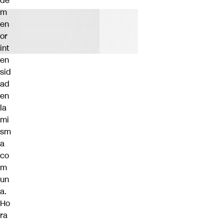
de
m
en
or
int
en
sid
ad
en
la
mi
sm
a
co
m
un
a.
Ho
ra