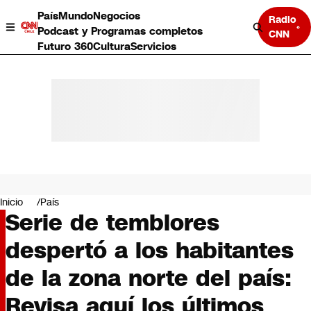
País
Mundo
Negocios
Radio
Podcast y Programas completos
CNN
Futuro 360
Cultura
Servicios
País
Mundo
Negocios
Inicio
País
Serie de temblores
Deportes
Programas completos
despertó a los habitantes
Cultura
Servicios
de la zona norte del país:
Bits
CNN Data
Revisa aquí los últimos
CNN tiempo