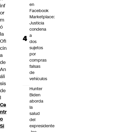
en
inf
Facebook
or
Marketplace:
m
Justicia
ó
condena
la
a
Ofi
dos
sujetos
cin
por
a
compras
de
falsas
An
de
áli
vehículos
sis
Hunter
de
Biden
l
aborda
Ce
la
ntr
salud
o
del
Si
expresidente