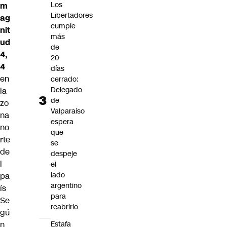
Los
m
Libertadores
ag
cumple
nit
más
ud
de
4,
20
4
días
en
cerrado:
Delegado
la
de
zo
Valparaíso
na
espera
no
que
rte
se
de
despeje
l
el
lado
pa
argentino
ís
para
Se
reabrirlo
gú
Estafa
n