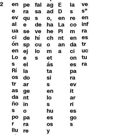
2
en
ve
pe
ag
E
la
fal
e
s"
ra
ad
D
s
sa
ev
en
qu
o,
en
re
s
al
inf
e
ha
La
co
de
ua
ra
se
he
Pi
m
ve
ci
es
de
ch
nt
en
hí
ón
tr
sp
o
an
da
cu
en
uc
ej
m
a
ci
lo
Lo
tu
e
et
on
s
s
ra
el
ás
es
Rí
la
ta
pa
os
do
si
ra
tr
ar
s
ev
as
ge
en
it
da
nt
lo
ar
ño
in
s
ri
s
o
hu
es
po
pa
es
go
r
ra
os
s
llu
re
y