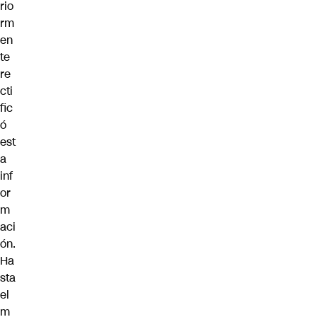
rio
rm
en
te
re
cti
fic
ó
est
a
inf
or
m
aci
ón.
Ha
sta
el
m