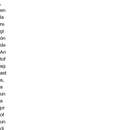
,
en
la
re
gi
ón
de
An
tof
ag
ast
a,
a
un
a
pr
of
un
di