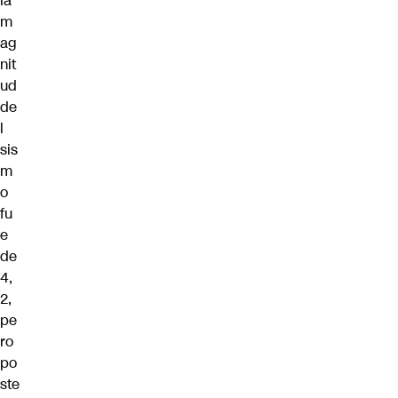
la
m
ag
nit
ud
de
l
sis
m
o
fu
e
de
4,
2,
pe
ro
po
ste