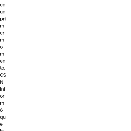
en
un
pri
m
er
m
o
m
en
to,
CS
N
inf
or
m
ó
qu
e