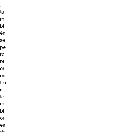
,
ta
m
bi
én
se
pe
rci
bi
er
on
tre
s
te
m
bl
or
es