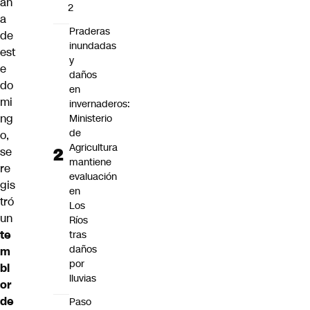
an
2
a
Praderas
de
inundadas
est
y
e
daños
do
en
mi
invernaderos:
ng
Ministerio
de
o,
Agricultura
se
mantiene
re
evaluación
gis
en
tró
Los
un
Ríos
te
tras
daños
m
por
bl
lluvias
or
de
Paso