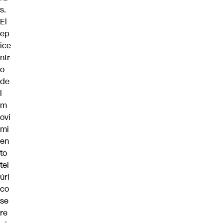
s.
El
ep
ice
ntr
o
de
l
m
ovi
mi
en
to
tel
úri
co
se
re