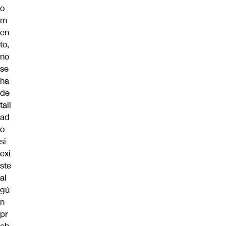
o
m
en
to,
no
se
ha
de
tall
ad
o
si
exi
ste
al
gú
n
pr