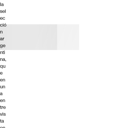
la
sel
ec
ció
n
ar
ge
nti
na,
qu
e
en
un
a
en
tre
vis
ta
en