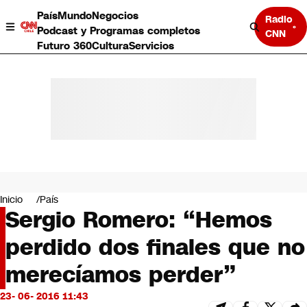
País
Mundo
Negocios
Radio
Podcast y Programas completos
CNN
Futuro 360
Cultura
Servicios
País
Mundo
Negocios
Inicio
País
Sergio Romero: “Hemos
Deportes
Programas completos
perdido dos finales que no
Cultura
Servicios
merecíamos perder”
Bits
CNN Data
23- 06- 2016 11:43
CNN tiempo