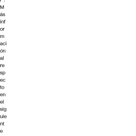
M
ás
inf
or
m
aci
ón
al
re
sp
ec
to
en
el
sig
uie
nt
e