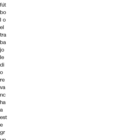
fút
bo
l o
el
tra
ba
jo
le
di
o
re
va
nc
ha
a
est
e
gr
up