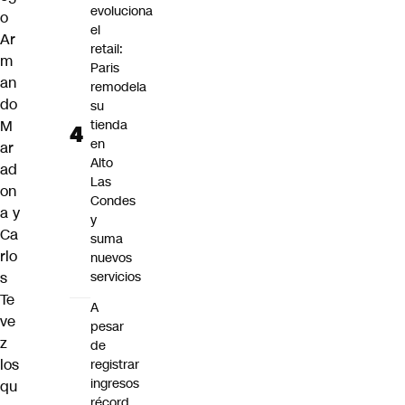
evoluciona
o
el
Ar
retail:
m
Paris
an
remodela
do
su
M
tienda
en
ar
Alto
ad
Las
on
Condes
a
y
y
Ca
suma
rlo
nuevos
s
servicios
Te
A
ve
pesar
z
de
los
registrar
ingresos
qu
récord