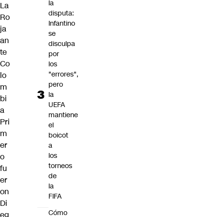
la
La
disputa:
Ro
Infantino
ja
se
an
disculpa
te
por
Co
los
"errores",
lo
pero
m
la
bi
UEFA
a
mantiene
Pri
el
m
boicot
er
a
los
o
torneos
fu
de
er
la
on
FIFA
Di
Cómo
eg