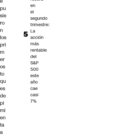
e
en
pu
el
sie
segundo
ro
trimestre:
n
La
los
acción
más
pri
rentable
m
del
er
S&P
os
500
to
este
qu
año
es
cae
casi
de
7%
pi
mi
en
ta
a