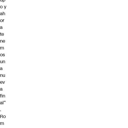
o y
ah
or
a
te
ne
m
os
un
a
nu
ev
a
fin
al”
.
Ro
m