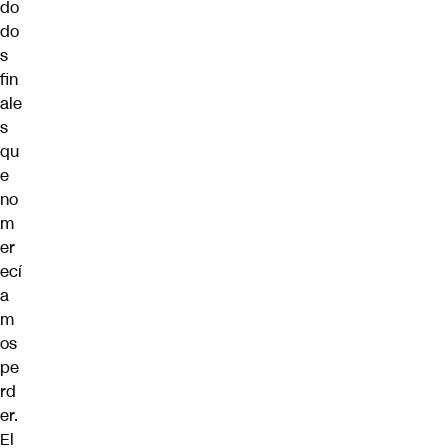
do
do
s
fin
ale
s
qu
e
no
m
er
ecí
a
m
os
pe
rd
er.
El