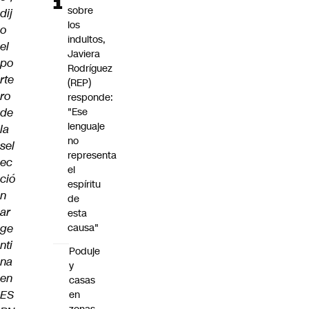
sobre
dij
los
o
indultos,
el
Javiera
po
Rodríguez
rte
(REP)
ro
responde:
de
"Ese
lenguaje
la
no
sel
representa
ec
el
ció
espíritu
n
de
ar
esta
ge
causa"
nti
Poduje
na
y
en
casas
ES
en