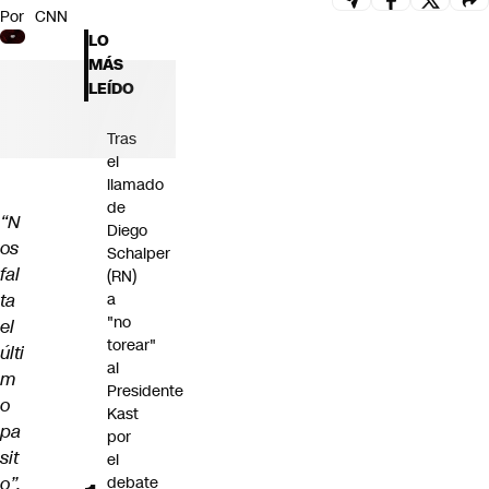
Por
CNN
Futuro 360
LO
Opinión
MÁS
LEÍDO
Tras
el
llamado
de
“N
Diego
os
Schalper
fal
(RN)
ta
a
"no
el
torear"
últi
al
m
Presidente
o
Kast
pa
por
sit
el
o”,
debate