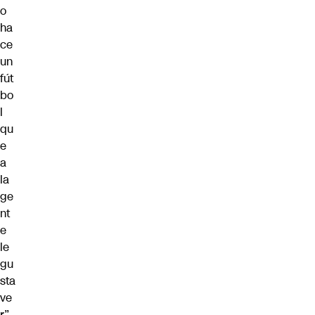
o
ha
ce
un
fút
bo
l
qu
e
a
la
ge
nt
e
le
gu
sta
ve
r”.