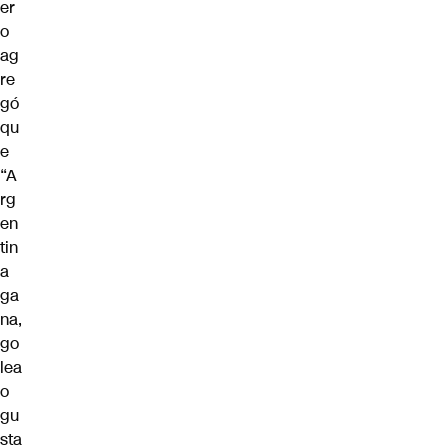
er
o
ag
re
gó
qu
e
“A
rg
en
tin
a
ga
na,
go
lea
o
gu
sta