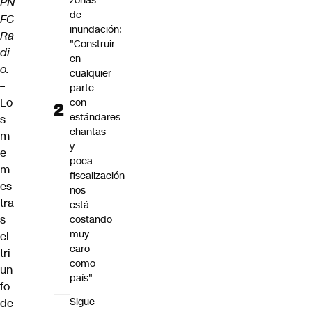
zonas
PN
de
FC
inundación:
Ra
"Construir
di
en
o.
cualquier
–
parte
Lo
con
estándares
s
chantas
m
y
e
poca
m
fiscalización
es
nos
tra
está
s
costando
muy
el
caro
tri
como
un
país"
fo
Sigue
de