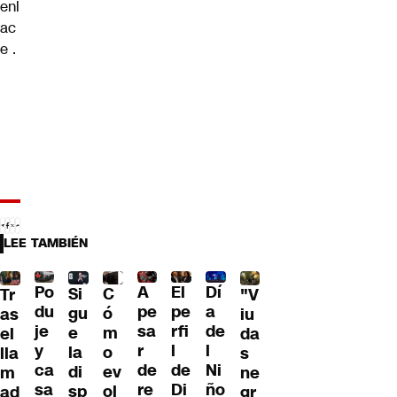
enl
ac
e
.
LEE TAMBIÉN
Po
A
El
Dí
C
Si
Tr
"V
du
pe
pe
a
ó
gu
as
iu
je
sa
rfi
de
m
e
el
da
y
r
l
l
o
la
lla
s
ca
de
de
Ni
ev
di
m
ne
sa
re
Di
ño
ol
sp
ad
gr