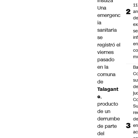
Insulza
11
Una
ar
emergenc
d
ia
ex
sanitaria
se
se
in
e
registró el
c
viernes
mu
pasado
en la
B
Co
comuna
su
de
de
Talagant
ju
e
,
Co
producto
S
de un
re
derrumbe
d
en
de parte
a
del