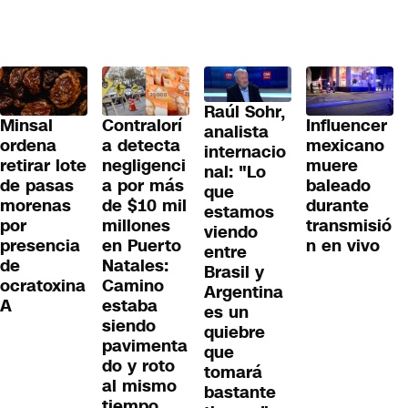
Raúl Sohr,
Minsal
Contralorí
Influencer
analista
ordena
a detecta
mexicano
internacio
retirar lote
negligenci
muere
nal: "Lo
de pasas
a por más
baleado
que
morenas
de $10 mil
durante
estamos
por
millones
transmisió
viendo
presencia
en Puerto
n en vivo
entre
de
Natales:
Brasil y
ocratoxina
Camino
Argentina
A
estaba
es un
siendo
quiebre
pavimenta
que
do y roto
tomará
al mismo
bastante
tiempo