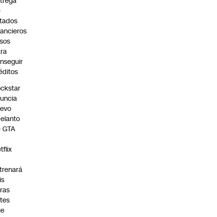
trega
e
tados
nancieros
lsos
ra
nseguir
éditos
ckstar
uncia
uevo
elanto
e GTA
tflix
trenará
is
ras
tes
ue