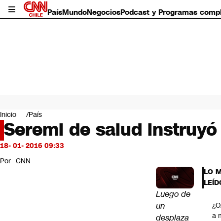
País
Mundo
Negocios
Podcast y Programas comp
País
Mundo
Inicio
País
Negocios
Seremi de salud instruyó
Deportes
Programas completos
18- 01- 2016 09:33
Cultura
Por
CNN
Servicios
LO 
Bits
LEÍD
CNN Data
Luego de
CNN tiempo
un
¿O
Futuro 360
a 
desplaza
Opinión