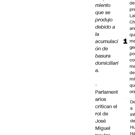
de
miento
pr
que se
La
produjo
Ch
debido a
an
la
qu
acumulaci
me
ge
ón de
po
basura
co
domiciliari
m
a.
de
mi
-
qu
Parlament
ori
arios
De
critican el
a
rol de
in
José
d
Hu
Miguel
Ha