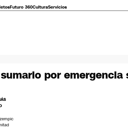
letos
Futuro 360
Cultura
Servicios
 sumario por emergencia s
MÁS
O
zempic
mitad