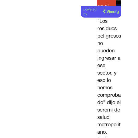
Lea el
powered
artículo
by
“Los
residuos
peligrosos
no
pueden
ingresar a
ese
sector, y
eso lo
hemos
comproba
do” dijo el
seremi de
salud
metropolit
ano,