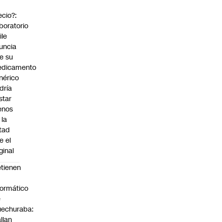
ecio?:
boratorio
ile
uncia
e su
dicamento
nérico
dría
star
enos
 la
tad
e el
ginal
tienen
formático
e
echuraba:
llan