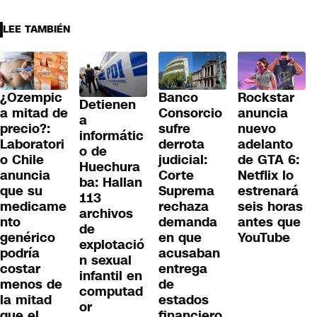
LEE TAMBIÉN
¿Ozempic
Banco
Rockstar
Detienen
a mitad de
Consorcio
anuncia
a
precio?:
sufre
nuevo
informátic
Laboratori
derrota
adelanto
o de
o Chile
judicial:
de GTA 6:
Huechura
anuncia
Corte
Netflix lo
ba: Hallan
que su
Suprema
estrenará
113
medicame
rechaza
seis horas
archivos
nto
demanda
antes que
de
genérico
en que
YouTube
explotació
podría
acusaban
n sexual
costar
entrega
infantil en
menos de
de
computad
la mitad
estados
or
que el
financiero