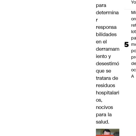
Y
para
determina
Mi
or
r
re
responsa
lo
bilidades
p
en el
m
derramam
po
iento y
pr
desestimó
d
oc
que se
A
tratara de
residuos
hospitalari
os,
nocivos
para la
salud.