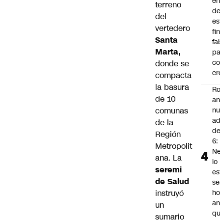
en
terreno
d
del
es
vertedero
fi
Santa
fa
Marta,
pa
co
donde se
cr
compacta
la basura
Ro
de 10
an
comunas
n
ad
de la
d
Región
6:
Metropolit
Ne
ana. La
lo
seremi
es
de Salud
se
instruyó
ho
an
un
q
sumario