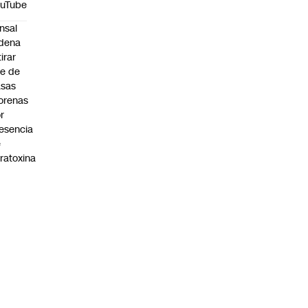
ouTube
nsal
dena
tirar
te de
asas
orenas
r
esencia
e
ratoxina